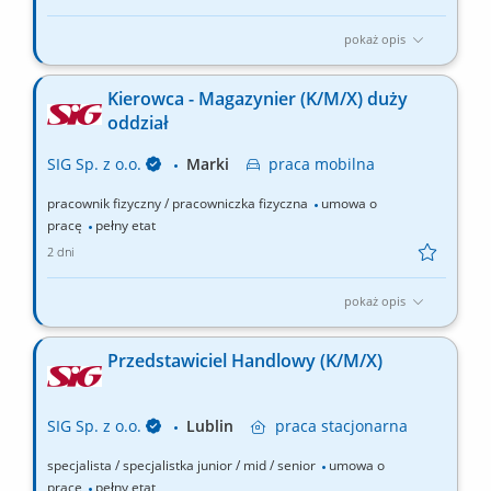
pokaż opis
Zakres obowiązków: Wydawanie i przyjmowanie towarów do
magazynu; Obsługa wózka widłowego; Przewożenie towarów
Kierowca - Magazynier (K/M/X) duży
zgodnie z przygotowanym planem; Stosowanie się do
oddział
panujących procedur oraz przepisów BHP;
SIG Sp. z o.o.
Marki
praca
mobilna
pracownik fizyczny / pracowniczka fizyczna
umowa o
pracę
pełny etat
2 dni
pokaż opis
Opis stanowiska: Przyjmowanie i wydawanie towarów zgodnie z
dokumentacją magazynową; Obsługa wózka widłowego
Przedstawiciel Handlowy (K/M/X)
(załadunek i rozładunek towaru) Dbałość o prawidłowe
rozmieszczenie towarów w magazynie; Przewożenie towarów
zgodnie z przygotowanym planem; Zapewnienie sprawnej i...
SIG Sp. z o.o.
Lublin
praca
stacjonarna
specjalista / specjalistka junior / mid / senior
umowa o
pracę
pełny etat