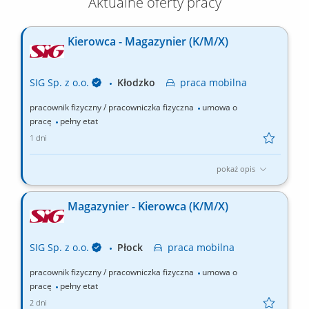
Aktualne oferty pracy
Kierowca - Magazynier (K/M/X)
SIG Sp. z o.o.
Kłodzko
praca
mobilna
pracownik fizyczny / pracowniczka fizyczna
umowa o
pracę
pełny etat
1 dni
pokaż opis
Opis stanowiska: Przyjmowanie i wydawanie towarów zgodnie z
dokumentacją magazynową; Obsługa wózka widłowego
Magazynier - Kierowca (K/M/X)
(załadunek i rozładunek towaru) Dbałość o prawidłowe
rozmieszczenie towarów w magazynie; Przewożenie towarów
zgodnie z przygotowanym planem; Zapewnienie sprawnej i...
SIG Sp. z o.o.
Płock
praca
mobilna
pracownik fizyczny / pracowniczka fizyczna
umowa o
pracę
pełny etat
2 dni