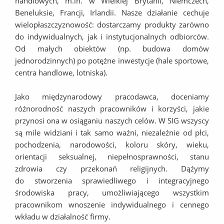
handlowych, m.in. w Wielkiej Brytanii, Niemczech,
Beneluksie, Francji, Irlandii. Nasze działanie cechuje
wielopłaszczyznowość: dostarczamy produkty zarówno
do indywidualnych, jak i instytucjonalnych odbiorców.
Od małych obiektów (np. budowa domów
jednorodzinnych) po potężne inwestycje (hale sportowe,
centra handlowe, lotniska).
Jako międzynarodowy pracodawca, doceniamy
różnorodność naszych pracowników i korzyści, jakie
przynosi ona w osiąganiu naszych celów. W SIG wszyscy
są mile widziani i tak samo ważni, niezależnie od płci,
pochodzenia, narodowości, koloru skóry, wieku,
orientacji seksualnej, niepełnosprawności, stanu
zdrowia czy przekonań religijnych. Dążymy
do stworzenia sprawiedliwego i integracyjnego
środowiska pracy, umożliwiającego wszystkim
pracownikom wnoszenie indywidualnego i cennego
wkładu w działalność firmy.