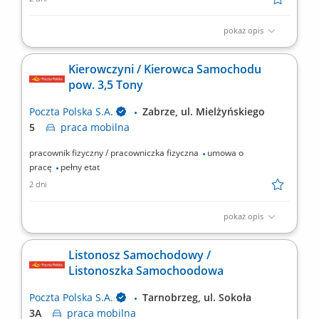
pokaż opis
Miejsce pracy: Warszawa ul. Puławska 111b, Biuro Utrzymania
Nieruchomości, Wydział Obsługi Nieruchomości​ Rodzaj
Kierowczyni / Kierowca Samochodu
zatrudnienia: umowa o pracę, pełen etat, praca stacjonarna
pow. 3,5 Tony
Twoje zadania: nadzór nad prawidłowością prowadzenia
ewidencji środków trwałych, nadzór nad prawidłowym...
Poczta Polska S.A.
Zabrze, ul. Mielżyńskiego
5
praca
mobilna
pracownik fizyczny / pracowniczka fizyczna
umowa o
pracę
pełny etat
2 dni
pokaż opis
Rodzaj zatrudnienia: umowa o pracę, 1 etat, równoważny system
czasu pracy Twoje zadania: prowadzenie pojazdu o masie pow.
Listonosz Samochodowy /
3,5 tony, prowadzenie dokumentacji pojazdu i dbałość o jego
Listonoszka Samochoodowa
stan techniczny, załadunek i rozładunek przesyłek pocztowych
(praca zawiązana z dźwiganiem), przewóz...
Poczta Polska S.A.
Tarnobrzeg, ul. Sokoła
3A
praca
mobilna