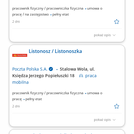
pracownik fizyczny / pracowniczka fizyczna
umowa o
pracę / na zastępstwo
pełny etat
2 dni
pokaż opis
Rodzaj zatrudnienia: umowa o pracę, cały etat, praca od
poniedziałku do piątku. Twoje zadania: przygotowanie
Listonosz / Listonoszka
korespondencji do doręczenia, doręczanie listów, paczek i
przekazów pieniężnych, bezpośrednia obsługa klientów, w tym
sprzedaż produktów i usług, sporządzanie/prowadzenie...
Poczta Polska S.A.
Stalowa Wola, ul.
Księdza Jerzego Popiełuszki 18
praca
mobilna
pracownik fizyczny / pracowniczka fizyczna
umowa o
pracę
pełny etat
2 dni
pokaż opis
Rodzaj zatrudnienia: umowa o pracę, cały etat, praca od
poniedziałku do piątku. Twoje zadania: przygotowanie