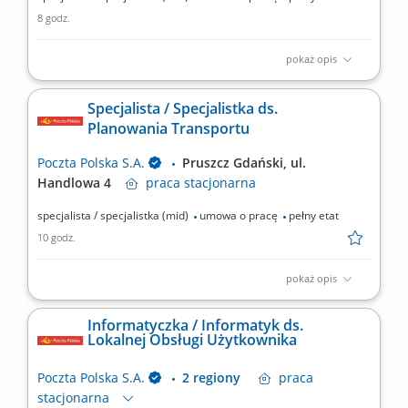
8 godz.
pokaż opis
Miejsce pracy: możliwość pracy na terenie całego kraju Rodzaj
zatrudnienia: umowa o pracę Twoje zadania: wykonywanie
Specjalista / Specjalistka ds.
analizy systemowej i projektowej zmian zgłoszonych dla
Planowania Transportu
systemów wytwarzanych i rozwijanych w PPSA, analiza oraz
rozwiązywanie złożonych problemów z aplikacjami, tworzenie i...
Poczta Polska S.A.
Pruszcz Gdański, ul.
Handlowa 4
praca
stacjonarna
specjalista / specjalistka (mid)
umowa o pracę
pełny etat
10 godz.
pokaż opis
Rodzaj zatrudnienia: umowa o pracę, 1 etat, praca od
poniedziałku do piątku Twoje zadania: odpowiednie planowanie
Informatyczka / Informatyk ds.
tras kolekcji i dystrybucji przesyłek paletowych, zamawianie
Lokalnej Obsługi Użytkownika
kursów doraźnych, odpowiednie planowanie linii
samochodowych, rozliczanie przewoźników, zarządzanie
Poczta Polska S.A.
2 regiony
praca
magazynem...
stacjonarna