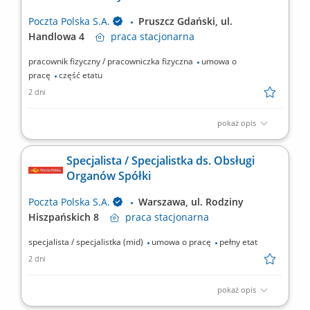
prowadzenie spotkań biznesowych...
Poczta Polska S.A.
Pruszcz Gdański, ul.
Handlowa 4
praca
stacjonarna
pracownik fizyczny / pracowniczka fizyczna
umowa o
pracę
część etatu
2 dni
pokaż opis
Rodzaj zatrudnienia: umowa o pracę; 0,5 etatu; praca w godz.
7.00-19.00/19.00-7.00, w soboty w godz. 7.00-15.00; elastyczny
Specjalista / Specjalistka ds. Obsługi
grafik (praca przypada 7- 8 razy w miesiącu) Twoje zadania:
Organów Spółki
utrzymywanie w pełnej sprawności maszyn i urządzeń
przeznaczonych do sortowania przesyłek, nadzór nad...
Poczta Polska S.A.
Warszawa, ul. Rodziny
Hiszpańskich 8
praca
stacjonarna
specjalista / specjalistka (mid)
umowa o pracę
pełny etat
2 dni
pokaż opis
Miejsce pracy: Warszawa, ul. Rodziny Hiszpańskich 8; jednostka