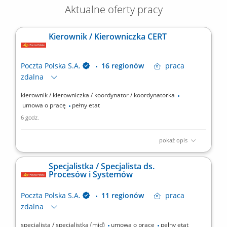
Aktualne oferty pracy
Kierownik / Kierowniczka CERT
Poczta Polska S.A.
16 regionów
praca
zdalna
kierownik / kierowniczka / koordynator / koordynatorka
umowa o pracę
pełny etat
6 godz.
pokaż opis
Poszukujemy doświadczonego Kierownika CERT, który będzie
odpowiadał za zarządzanie zespołem reagowania na incydenty
Specjalistka / Specjalista ds.
bezpieczeństwa oraz rozwój kompetencji i narzędzi
Procesów i Systemów
wspierających ochronę organizacji przed cyberzagrożeniami.
Jeśli masz doświadczenie w kierowaniu zespołami...
Poczta Polska S.A.
11 regionów
praca
zdalna
specjalista / specjalistka (mid)
umowa o pracę
pełny etat