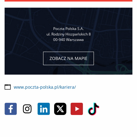
Poczta Polska S.A.
ul. Rodziny Hiszpańskich 8
00-940 Warszawa
ZOBACZ NA MAPIE
www.poczta-polska.pl/kariera/