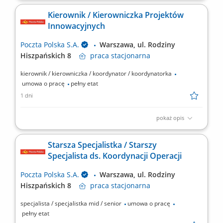
rynku usług bankowych i ubezpieczeniowych. Szukamy osób,
Kierownik / Kierowniczka Projektów
które potrafią łączyć doradztwo finansowe z wysoką jakością
Innowacyjnych
obsługi, uczciwością i odpowiedzialnym podejściem do Klienta.
Miejsce pracy: Wrocław, Lwówek...
Poczta Polska S.A.
Warszawa, ul. Rodziny
Hiszpańskich 8
praca
stacjonarna
kierownik / kierowniczka / koordynator / koordynatorka
umowa o pracę
pełny etat
1 dni
pokaż opis
Rodzaj zatrudnienia: umowa o pracę, pełen etat, praca
stacjonarna Chcesz mieć realny wpływ na rozwój nowoczesnych
Starsza Specjalistka / Starszy
usług logistycznych i pocztowych? Interesujesz się nowymi
Specjalista ds. Koordynacji Operacji
technologiami, sztuczną inteligencją oraz automatyzacją
procesów? Dołącz do Zespołu Innowacji Poczty Polskiej i...
Poczta Polska S.A.
Warszawa, ul. Rodziny
Hiszpańskich 8
praca
stacjonarna
specjalista / specjalistka mid / senior
umowa o pracę
pełny etat