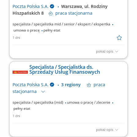
itp.), nadzór nad harmonogramem oraz budżetem...
Poczta Polska S.A.
Warszawa, ul. Rodziny
Hiszpańskich 8
praca
stacjonarna
specjalista / specjalistka mid / senior / ekspert / ekspertka
umowa o pracę
pełny etat
1 dni
pokaż opis
Miejsce pracy: ul. Rodziny Hiszpańskich 8 Warszawa Rodzaj
zatrudnienia: Umowa o pracę, pełny etat, praca stacjonarna
Specjalista / Specjalistka ds.
Chcesz uczestniczyć w realizacji strategicznych projektów i mieć
Sprzedaży Usług Finansowych
wpływ na pozyskiwanie finansowania dla jednej z największych
spółek w Polsce? Dołącz do naszego zespołu i...
Poczta Polska S.A.
3 regiony
praca
stacjonarna
specjalista / specjalistka (mid)
umowa o pracę / zlecenie
pełny etat
1 dni
pokaż opis
Dołącz do zespołu, który buduje silną pozycję Poczty Polskiej na