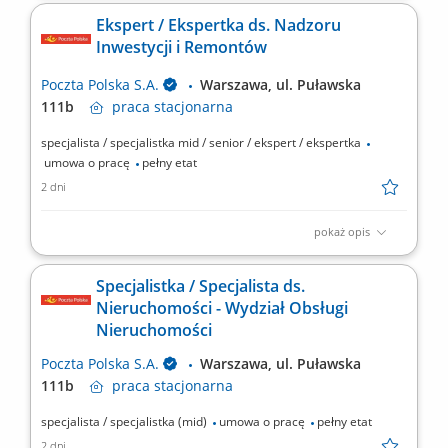
organizacyjna: Biuro Zarządu Rodzaj zatrudnienia: umowa o
Ekspert / Ekspertka ds. Nadzoru
pracę na cały etat, praca stacjonarna od poniedziałku do piątku
Inwestycji i Remontów
Twoje zadania: przygotowywanie analiz dotyczących organów
Poczty Polskiej S.A. obsługa Organów...
Poczta Polska S.A.
Warszawa, ul. Puławska
111b
praca
stacjonarna
specjalista / specjalistka mid / senior / ekspert / ekspertka
umowa o pracę
pełny etat
2 dni
pokaż opis
Miejsce pracy: Warszawa ul. Puławska 111b Rodzaj zatrudnienia:
umowa o pracę, pełen etat, praca stacjonarna Twoje zadania:
Specjalistka / Specjalista ds.
udział w konstruowaniu rocznych i wieloletnich planów
Nieruchomości - Wydział Obsługi
inwestycyjnych i remontowych, techniczna ocena budynków i
Nieruchomości
terenów wraz z infrastrukturą w zakresie funkcjonowania i...
Poczta Polska S.A.
Warszawa, ul. Puławska
111b
praca
stacjonarna
specjalista / specjalistka (mid)
umowa o pracę
pełny etat
2 dni