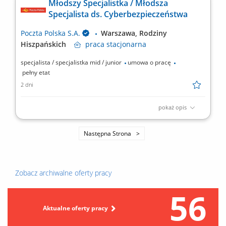
Młodszy Specjalistka / Młodsza
korespondencji do doręczenia, doręczanie listów, paczek i
Specjalista ds. Cyberbezpieczeństwa
przekazów pieniężnych, bezpośrednia obsługa klientów, w tym
sprzedaż produktów i usług, sporządzanie/prowadzenie...
Poczta Polska S.A.
Warszawa, Rodziny
Hiszpańskich​
praca
stacjonarna
specjalista / specjalistka mid / junior
umowa o pracę
pełny etat
2 dni
pokaż opis
Rodzaj zatrudnienia: umowa o pracę, pełny etat, równoważny
system czasu pracy​ Twoje zadania: monitorowanie, analizowanie
Następna Strona
oraz prezentowanie bieżącego stanu infrastruktury IT i usług IT
pod kątem poprawności i jakości działania, monitorowanie stanu
cyberbezpieczeństwa infrastruktury i...
Zobacz archiwalne oferty pracy
56
Aktualne oferty pracy