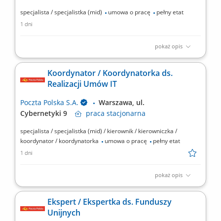
specjalista / specjalistka (mid)
umowa o pracę
pełny etat
1 dni
pokaż opis
Miejsce pracy: Zabrze, Częstochowa Rodzaj zatrudnienia:
umowa o pracę​ Twoje zadania: bezpośrednie wsparcie
Koordynator / Koordynatorka ds.
użytkowników systemów informatycznych, prowadzenie
Realizacji Umów IT
diagnostyki stanu urządzeń IT, wdrażanie nowych aktualizacji
oprogramowania, relokacja infrastruktury IT między
Poczta Polska S.A.
Warszawa, ul.
lokalizacjami,...
Cybernetyki 9
praca
stacjonarna
specjalista / specjalistka (mid) / kierownik / kierowniczka /
koordynator / koordynatorka
umowa o pracę
pełny etat
1 dni
pokaż opis
Rodzaj zatrudnienia: umowa o pracę​ Twoje zadania: nadzór nad
realizacją umów w obszarze IT (usługi, dostawy, utrzymanie,
Ekspert / Ekspertka ds. Funduszy
licencje), koordynacja obiegu dokumentacji związanej z
Unijnych
realizacją umów IT (protokoły odbioru, aneksy, korespondencja