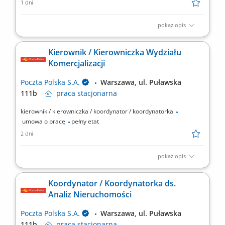
1 dni
pokaż opis
Miejsce pracy: Warszawa, ul. Rodziny Hiszpańskich 8; Dział
Operacji Dystrybucji​ Rodzaj zatrudnienia: umowa o pracę, pełen
Kierownik / Kierowniczka Wydziału
etat Twoje zadania: organizacja procesu kolekcji i dystrybucji
Komercjalizacji
przesyłek, wdrażanie rozwiązań teleinformatycznych do
zarządzania Kurierami, określanie i nadzór nad...
Poczta Polska S.A.
Warszawa, ul. Puławska
111b
praca
stacjonarna
kierownik / kierowniczka / koordynator / koordynatorka
umowa o pracę
pełny etat
2 dni
pokaż opis
Poszukujemy doświadczonego lidera, który obejmie stanowisko
Kierownika Wydziału Komercjalizacji. Osoba na tym stanowisku
Koordynator / Koordynatorka ds.
będzie odpowiedzialna za zarządzanie zespołem realizującym
Analiz Nieruchomości
projekty związane z zagospodarowaniem, rozwojem i
komercjalizacją nieruchomości oraz za wypracowywanie...
Poczta Polska S.A.
Warszawa, ul. Puławska
111b
praca
stacjonarna