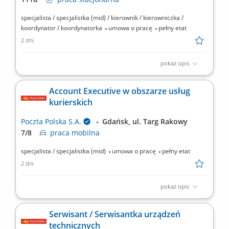
specjalista / specjalistka (mid) / kierownik / kierowniczka /
koordynator / koordynatorka
umowa o pracę
pełny etat
2 dni
pokaż opis
Forma współpracy: umowa o pracę, pełny etat, praca
stacjonarna Poszukujemy osoby, która dołączy do zespołu
Account Executive w obszarze usług
odpowiedzialnego za rozwój i komercjalizację nieruchomości.
kurierskich
Koordynator ds. Analiz Komercjalizacji Nieruchomości będzie
odpowiadać za przygotowywanie analiz, rekomendacji oraz...
Poczta Polska S.A.
Gdańsk, ul. Targ Rakowy
7/8​
praca
mobilna
specjalista / specjalistka (mid)
umowa o pracę
pełny etat
2 dni
pokaż opis
​Miejsce pracy: Gdańsk, ul. Targ Rakowy 7/8​​ Rodzaj zatrudnienia:
umowa o pracę od zaraz, pełny etat, praca mobilna ​ Zadania,
Serwisant / Serwisantka urządzeń
które na Ciebie czekają to​: budowanie i utrzymywanie relacji z
technicznych
klientami; rozpoznanie potrzeb i tworzenie oferty handlowej,