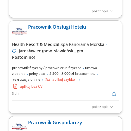
pokaż opis
Zakres obowiązków: obsługa klientów w punktach sprzedaży
gastronomicznej obiektu oraz w trakcie bankietów i cateringów
Pracownik Obsługi Hotelu
zewnętrznych; zapewnienie wysokiej jakości obsługi kelnerskiej i
barmańskiej; przestrzeganie przepisów i procedur
obowiązujących w poszczególnych punktach sprzedaży...
Health Resort & Medical Spa Panorama Morska
Jarosławiec (pow. sławieński, gm.
Postomino)
pracownik fizyczny / pracowniczka fizyczna
umowa
zlecenie
pełny etat
5 500 - 8 000 zł
brutto/mies.
rekrutacja online
aplikuj szybko
aplikuj bez CV
3 dni
pokaż opis
Zakres obowiązków: sprzątanie i przygotowywanie pokoi
hotelowych, wsparcie w obsłudze restauracji hotelowej lub
Pracownik Gospodarczy
pomoc w kuchni, wykonywanie innych zadań związanych z
bieżącą obsługą hotelu.