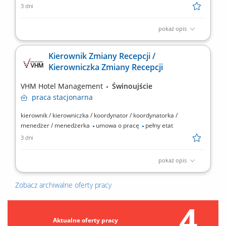
3 dni
pokaż opis
Obowiązki: Obsługa rezerwacji indywidualnych i grupowych
(telefon, e-mail, systemy rezerwacyjne) Aktywna sprzedaż usług
Kierownik Zmiany Recepcji /
hotelowych i dbanie o maksymalizację przychodów; Budowanie
Kierowniczka Zmiany Recepcji
długofalowych relacji z gośćmi, biurami podróży oraz
partnerami; Wprowadzanie i aktualizacja danych w systemie...
VHM Hotel Management
Świnoujście
praca
stacjonarna
kierownik / kierowniczka / koordynator / koordynatorka /
menedżer / menedżerka
umowa o pracę
pełny etat
3 dni
pokaż opis
Zakres obowiązków: Koordynacja pracy recepcji podczas zmiany,
wspieranie zespołu oraz dbanie o sprawny przepływ informacji;
Zobacz archiwalne oferty pracy
Zapewnienie wysokich standardów obsługi gości zgodnych z
marką Hilton i kulturą Hamptonality; Sprawne meldowanie i
4
wymeldowywanie gości oraz rozwiązywanie...
Aktualne oferty pracy