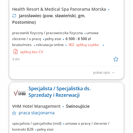
Health Resort & Medical Spa Panorama Morska
Jarosławiec (pow. sławieński, gm.
Postomino)
pracownik fizyczny / pracowniczka fizyczna
umowa
zlecenie / o pracę
pełny etat
6 500 - 8 500 zł
brutto/mies.
rekrutacja online
aplikuj szybko
aplikuj bez CV
3 dni
pokaż opis
Zakres obowiązków: dbanie o ogólny porządek na terenie
Resortu (tereny zewnętrzne oraz pomieszczenia gospodarcze),
Specjalista / Specjalistka ds.
koszenie trawy, pielęgnacja zieleni, podlewanie roślin,
Sprzedaży i Rezerwacji
opróżnianie koszy, utrzymanie czystości ciągów
komunikacyjnych (chodników, alejek), drobne prace
VHM Hotel Management
Świnoujście
konserwacyjne i...
praca
stacjonarna
specjalista / specjalistka (mid)
umowa o pracę / zlecenie /
kontrakt B2B
pełny etat