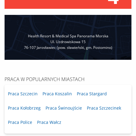
Health Resort & Medical Spa Panorama Morska
Ul. Uzdrowiskowa 15
76-107 Jarosławiec (pow. sławieński, gm. Postomino)
PRACA W POPULARNYCH MIASTACH
Praca Szczecin
Praca Koszalin
Praca Stargard
Praca Kołobrzeg
Praca Świnoujście
Praca Szczecinek
Praca Police
Praca Wałcz