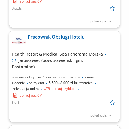
aplikuj bez CV
3 godz.
pokaż opis
Zakres obowiązków: obsługa klientów w punktach sprzedaży
gastronomicznej obiektu oraz w trakcie bankietów i cateringów
Pracownik Obsługi Hotelu
zewnętrznych; zapewnienie wysokiej jakości obsługi kelnerskiej i
barmańskiej; przestrzeganie przepisów i procedur
obowiązujących w poszczególnych punktach sprzedaży...
Health Resort & Medical Spa Panorama Morska
Jarosławiec (pow. sławieński, gm.
Postomino)
pracownik fizyczny / pracowniczka fizyczna
umowa
zlecenie
pełny etat
5 500 - 8 000 zł
brutto/mies.
rekrutacja online
aplikuj szybko
aplikuj bez CV
3 dni
pokaż opis
Zakres obowiązków: sprzątanie i przygotowywanie pokoi
hotelowych, wsparcie w obsłudze restauracji hotelowej lub