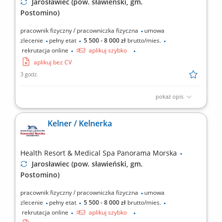
Jarosławiec (pow. sławieński, gm.
Postomino)
pracownik fizyczny / pracowniczka fizyczna
umowa
zlecenie
pełny etat
5 500 - 8 000 zł
brutto/mies.
rekrutacja online
aplikuj szybko
aplikuj bez CV
3 godz.
pokaż opis
Zakres obowiązków: pomoc w przygotowywaniu posiłków;
przestrzeganie systemu HACCP; dbanie o czystość i higienę
Kelner / Kelnerka
pracy; zmywanie naczyń;
Health Resort & Medical Spa Panorama Morska
Jarosławiec (pow. sławieński, gm.
Postomino)
pracownik fizyczny / pracowniczka fizyczna
umowa
zlecenie
pełny etat
5 500 - 8 000 zł
brutto/mies.
rekrutacja online
aplikuj szybko