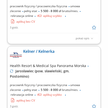
pracownik fizyczny / pracowniczka fizyczna
umowa
zlecenie
pełny etat
5 500 - 8 000 zł
brutto/mies.
rekrutacja online
aplikuj szybko
aplikuj bez CV
3 godz.
pokaż opis
Zakres obowiązków: pomoc w przygotowywaniu posiłków;
przestrzeganie systemu HACCP; dbanie o czystość i higienę
Kelner / Kelnerka
pracy; zmywanie naczyń;
Health Resort & Medical Spa Panorama Morska
Jarosławiec (pow. sławieński, gm.
Postomino)
pracownik fizyczny / pracowniczka fizyczna
umowa
zlecenie
pełny etat
5 500 - 8 000 zł
brutto/mies.
rekrutacja online
aplikuj szybko
aplikuj bez CV
3 godz.