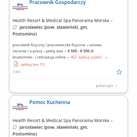
Pracownik Gospodarczy
pomoc w kuchni, wykonywanie innych zadań związanych z
bieżącą obsługą hotelu.
Health Resort & Medical Spa Panorama Morska
Jarosławiec (pow. sławieński, gm.
Postomino)
pracownik fizyczny / pracowniczka fizyczna
umowa
zlecenie / o pracę
pełny etat
6 500 - 8 500 zł
brutto/mies.
rekrutacja online
aplikuj szybko
aplikuj bez CV
3 dni
pokaż opis
Zakres obowiązków: dbanie o ogólny porządek na terenie
Resortu (tereny zewnętrzne oraz pomieszczenia gospodarcze),
Pomoc Kuchenna
koszenie trawy, pielęgnacja zieleni, podlewanie roślin,
opróżnianie koszy, utrzymanie czystości ciągów
komunikacyjnych (chodników, alejek), drobne prace
Health Resort & Medical Spa Panorama Morska
konserwacyjne i...
Jarosławiec (pow. sławieński, gm.
Postomino)