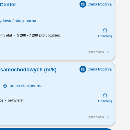
 i odpowiednie wsparcie.
 Center
do obsługi, diagnozowanie
ydowa / stacjonarna
łny etat
5 200 - 7 200 zł
brutto/mies.
pokaż opis
ientów (połączenia przychodzące oraz połączenia
i T-Mobile oraz aktywna sprzedaż produktów i
w samochodowych (m/k)
ościowych i...
na
praca
stacjonarna
acę
pełny etat
pokaż opis
rycznych w pojazdach użytkowych (autobusach