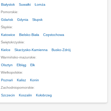
Białystok
Suwałki
Łomża
Pomorskie:
Gdańsk
Gdynia
Słupsk
Śląskie:
Katowice
Bielsko-Biała
Częstochowa
Świętokrzyskie:
Kielce
Skarżysko-Kamienna
Busko-Zdrój
Warmińsko-mazurskie:
Olsztyn
Elbląg
Ełk
Wielkopolskie:
Poznań
Kalisz
Konin
Zachodniopomorskie:
Szczecin
Koszalin
Kołobrzeg