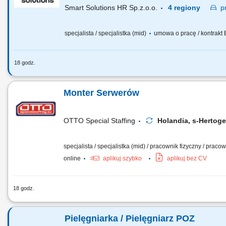
Smart Solutions HR Sp.z.o.o.
4 regiony
p
specjalista / specjalistka (mid)
umowa o pracę / kontrakt
18 godz.
Zakres obowiązków Zakres realizowanych zadań będzie za
usuwanie usterek urządzeń chłodniczych, wykonywanie pr
Monter Serwerów
rozwiązywanie problemów technicznych u klientów, montaż 
OTTO Special Staffing
Holandia, s-Herto
specjalista / specjalistka (mid) / pracownik fizyczny / prac
online
aplikuj szybko
aplikuj bez CV
18 godz.
Praca w firmie oznacza pracę w szybko rozwijającej się, mi
częścią dynamicznego środowiska, w którym liczą się innow
Pielęgniarka / Pielęgniarz POZ
pomagają ludziom skutecznie współpracować. Masz wiele mo