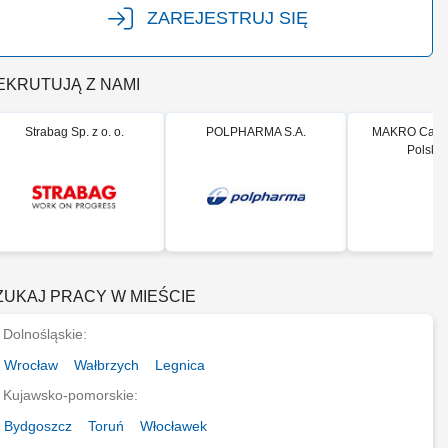
ZAREJESTRUJ SIĘ
EKRUTUJĄ Z NAMI
Strabag Sp. z o. o.
POLPHARMA S.A.
MAKRO Cash 
Polska 
ZUKAJ PRACY W MIEŚCIE
Dolnośląskie:
Wrocław
Wałbrzych
Legnica
Kujawsko-pomorskie:
Bydgoszcz
Toruń
Włocławek