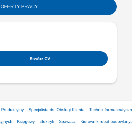
zeń oraz podzespołów elektrycznych,
 stanie technicznym, dokumentowanie
 OFERTY PRACY
Stwórz CV
 Produkcyjny
Specjalista ds. Obsługi Klienta
Technik farmaceutycz
cyjnych
Księgowy
Elektryk
Spawacz
Kierownik robót budowlany