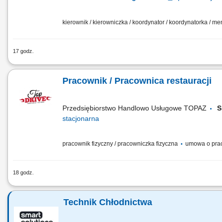
kierownik / kierowniczka / koordynator / koordynatorka / 
17 godz.
Główne zadania: Prowadzenie własnej działalności gospo
biznesowy. Dbanie o wysoką jakość obsługi. Monitorowan
Pracownik / Pracownica restauracji
Dostosowywanie asortymentu sklepu do potrzeb lokalnego 
działań...
Przedsiębiorstwo Handlowo Usługowe TOPAZ
S
stacjonarna
pracownik fizyczny / pracowniczka fizyczna
umowa o prac
18 godz.
Twoje główne zadania: zapewnienie profesjonalnej obsługi 
przygotowywanie potraw Top Drive zgodnie ze standardami r
Technik Chłodnictwa
stanowisku pracy; obsługa kasy fiskalnej;