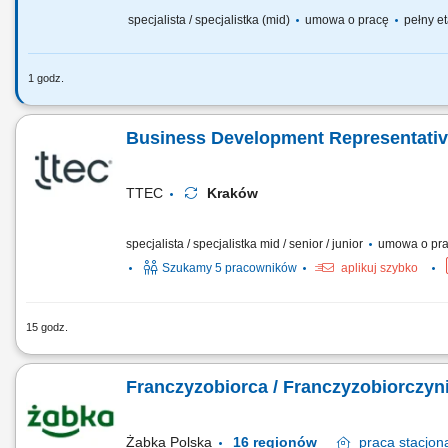
specjalista / specjalistka (mid)
umowa o pracę
pełny et
1 godz.
Twoje najważniejsze zadania to: Realizacja kalibracji spr
procedurami. Przygotowanie sprzętu i elementów do kalibr
Business Development Representati
Sporządzanie świadectw wzorcowania i prowadzenie dokume
TTEC
Kraków
specjalista / specjalistka mid / senior / junior
umowa o pr
Szukamy 5 pracowników
aplikuj szybko
15 godz.
Relocate to Krakow with 10.000 PLN bonus! Your potential 
award winning employment experience. As a Business Dev
Franczyzobiorca / Franczyzobiorczyn
German-English working hybrid in Krakow, Poland, you’ll be
business. #experienceTTEC Our employees...
Żabka Polska
16 regionów
praca
stacjon