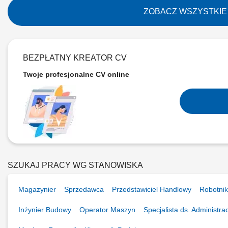
oraz samochodach ciężarowych), montaż i demontaż urząd
utrzymywanie instalacji elektrycznych pojazdów w dobrym
ZOBACZ WSZYSTKIE
wykonanych...
BEZPŁATNY KREATOR CV
Twoje profesjonalne CV online
SZUKAJ PRACY WG STANOWISKA
Magazynier
Sprzedawca
Przedstawiciel Handlowy
Robotnik
Inżynier Budowy
Operator Maszyn
Specjalista ds. Administra