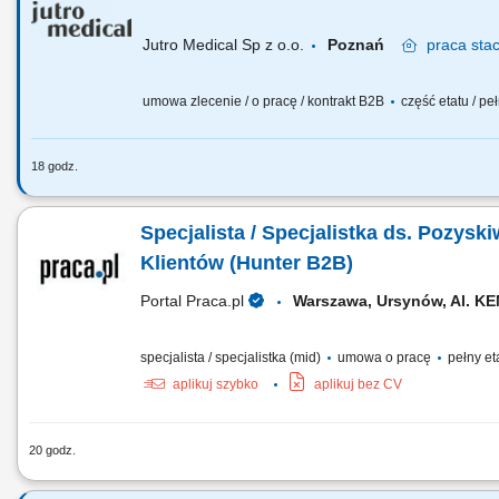
Jutro Medical Sp z o.o.
Poznań
praca
stac
umowa zlecenie / o pracę / kontrakt B2B
część etatu / peł
18 godz.
Wymagania: Posiadasz tytuł magistra pielęgniarstwa lub po
jeden z poniższych kursów: środowiskowy, rodzinny, środo
Specjalista / Specjalistka ds. Pozys
długoterminowej, kurs w ochronie zdrowia pracujących (bą
prowadzenia listy aktywnej) oraz...
Klientów (Hunter B2B)
Portal Praca.pl
Warszawa, Ursynów, Al. K
specjalista / specjalistka (mid)
umowa o pracę
pełny et
aplikuj szybko
aplikuj bez CV
20 godz.
Zakres obowiązków: Będziesz pierwszą osobą, z którą rozm