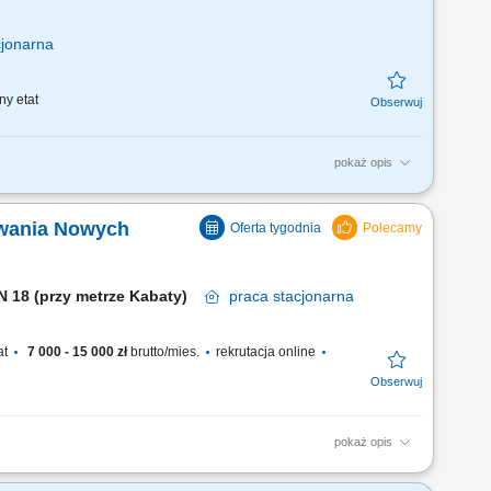
jonarna
ny etat
pokaż opis
siadasz specjalizację lub
wiskowo-rodzinny, opieki
kiwania Nowych
dź inne kursy uprawniające do
EN 18 (przy metrze Kabaty)
praca
stacjonarna
at
7 000 - 15 000 zł
brutto/mies.
rekrutacja online
pokaż opis
awia klient. To od Ciebie