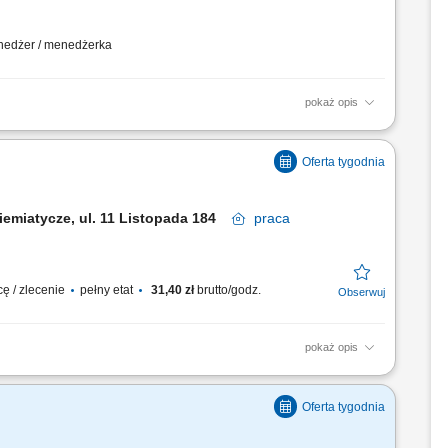
menedżer / menedżerka
pokaż opis
darczej w oparciu o sprawdzony model
ie stanów magazynowych i zamówień.
rynku. Współpraca z centralą w zakresie
iemiatycze, ul. 11 Listopada 184
praca
ę / zlecenie
pełny etat
31,40 zł
brutto/godz.
pokaż opis
i budowanie pozytywnych relacji z Klientami;
estauracji; dbałość o porządek i czystość na