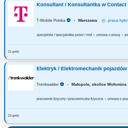
będzie zależało, czy szybko otrzyma właściwe rozwiązanie
Konsultant / Konsultantka w Contact
szybkie nawiązywanie kontaktu z klientami przekazanymi 
potrzeb i ocena gotowości klienta do...
T-Mobile Polska
Warszawa
praca
hybr
specjalista / specjalistka junior / mid
umowa o pracę
pe
21 godz.
Zadania, które na Ciebie czekają: telefoniczna obsługa kl
wychodzące) udzielanie informacji zgodnie ze standardam
Elektryk / Elektromechanik pojazdó
usług; realizacja indywidulanych celów sprzedażowych, jak
Trenkwalder
Małopole, okolice Wołomi
pracownik fizyczny / pracowniczka fizyczna
umowa o pr
23 godz.
Twoje zadania diagnozowanie oraz naprawa usterek elekt