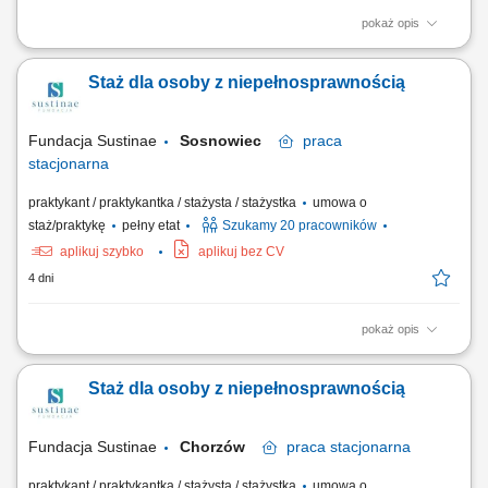
pokaż opis
Projekt „RozPracuj się ! Kompleksowy program aktywizacji zawodowej
osób z niepełnosprawnościami”, który jest współfinansowany ze
Staż dla osoby z niepełnosprawnością
środków Państwowego Funduszu Rehabilitacji Osób
Niepełnosprawnych. Celem uczestnictwa w programie jest zwiększenie
szansy na rynku pracy i podjęcie...
Fundacja Sustinae
Sosnowiec
praca
stacjonarna
praktykant / praktykantka / stażysta / stażystka
umowa o
staż/praktykę
pełny etat
Szukamy 20 pracowników
aplikuj szybko
aplikuj bez CV
4 dni
pokaż opis
Projekt „RozPracuj się ! Kompleksowy program aktywizacji zawodowej
osób z niepełnosprawnościami”, który jest współfinansowany ze
Staż dla osoby z niepełnosprawnością
środków Państwowego Funduszu Rehabilitacji Osób
Niepełnosprawnych. Celem uczestnictwa w programie jest zwiększenie
szansy na rynku pracy i podjęcie...
Fundacja Sustinae
Chorzów
praca
stacjonarna
praktykant / praktykantka / stażysta / stażystka
umowa o