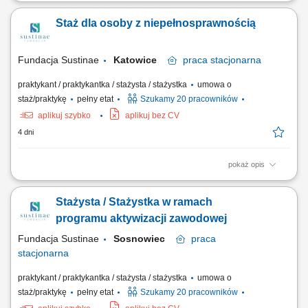
Projekt „RozPracuj się ! Kompleksowy program aktywizacji zawodowej
osób z niepełnosprawnościami”, który jest współfinansowany ze
Staż dla osoby z niepełnosprawnością
środków Państwowego Funduszu Rehabilitacji Osób
Niepełnosprawnych. Celem uczestnictwa w programie jest zwiększenie
szansy na rynku pracy i podjęcie...
Fundacja Sustinae
Katowice
praca
stacjonarna
praktykant / praktykantka / stażysta / stażystka
umowa o
staż/praktykę
pełny etat
Szukamy 20 pracowników
aplikuj szybko
aplikuj bez CV
4 dni
pokaż opis
Projekt „RozPracuj się ! Kompleksowy program aktywizacji zawodowej
osób z niepełnosprawnościami”, który jest współfinansowany ze
Stażysta / Stażystka w ramach
środków Państwowego Funduszu Rehabilitacji Osób
Niepełnosprawnych. Celem uczestnictwa w programie jest zwiększenie
programu aktywizacji zawodowej
szansy na rynku pracy i podjęcie...
Fundacja Sustinae
Sosnowiec
praca
stacjonarna
praktykant / praktykantka / stażysta / stażystka
umowa o
staż/praktykę
pełny etat
Szukamy 20 pracowników