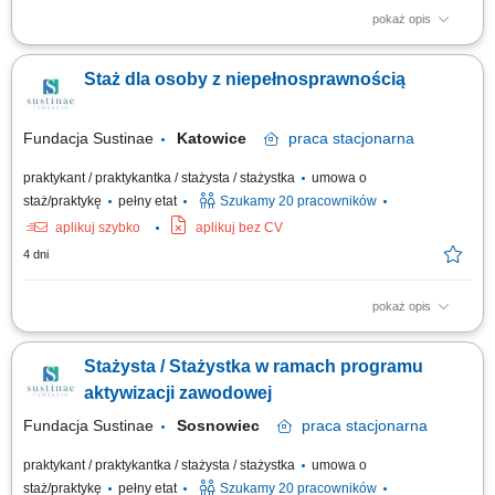
pokaż opis
Projekt „RozPracuj się ! Kompleksowy program aktywizacji zawodowej
osób z niepełnosprawnościami”, który jest współfinansowany ze środków
Staż dla osoby z niepełnosprawnością
Państwowego Funduszu Rehabilitacji Osób Niepełnosprawnych. Celem
uczestnictwa w programie jest zwiększenie szansy na rynku pracy i
podjęcie...
Fundacja Sustinae
Katowice
praca
stacjonarna
praktykant / praktykantka / stażysta / stażystka
umowa o
staż/praktykę
pełny etat
Szukamy 20 pracowników
aplikuj szybko
aplikuj bez CV
4 dni
pokaż opis
Projekt „RozPracuj się ! Kompleksowy program aktywizacji zawodowej
osób z niepełnosprawnościami”, który jest współfinansowany ze środków
Stażysta / Stażystka w ramach programu
Państwowego Funduszu Rehabilitacji Osób Niepełnosprawnych. Celem
uczestnictwa w programie jest zwiększenie szansy na rynku pracy i
aktywizacji zawodowej
podjęcie...
Fundacja Sustinae
Sosnowiec
praca
stacjonarna
praktykant / praktykantka / stażysta / stażystka
umowa o
staż/praktykę
pełny etat
Szukamy 20 pracowników