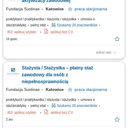
aktywizacji zawodowej
Fundacja Sustinae
Katowice
praca
stacjonarna
praktykant / praktykantka / stażysta / stażystka
umowa o
staż/praktykę
pełny etat
Szukamy 20 pracowników
aplikuj szybko
aplikuj bez CV
16 godz.
pokaż opis
Projekt „RozPracuj się ! Kompleksowy program aktywizacji zawodowej
osób z niepełnosprawnościami”, który jest współfinansowany ze środków
Stażysta / Stażystka – płatny staż
Państwowego Funduszu Rehabilitacji Osób Niepełnosprawnych. Celem
uczestnictwa w programie jest zwiększenie szansy na rynku pracy i
zawodowy dla osób z
podjęcie...
niepełnosprawnością
Fundacja Sustinae
Katowice
praca
stacjonarna
praktykant / praktykantka / stażysta / stażystka
umowa o
staż/praktykę
pełny etat
Szukamy 20 pracowników
aplikuj szybko
aplikuj bez CV
2 dni