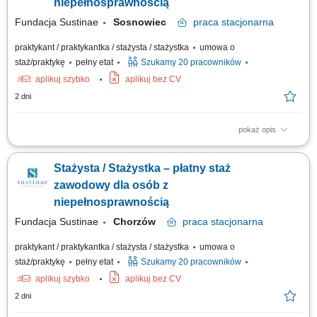
niepełnosprawnością
Fundacja Sustinae
Sosnowiec
praca
stacjonarna
praktykant / praktykantka / stażysta / stażystka
umowa o
staż/praktykę
pełny etat
Szukamy 20 pracowników
aplikuj szybko
aplikuj bez CV
2 dni
pokaż opis
Projekt „RozPracuj się ! Kompleksowy program aktywizacji zawodowej
osób z niepełnosprawnościami”, który jest współfinansowany ze środków
Stażysta / Stażystka – płatny staż
Państwowego Funduszu Rehabilitacji Osób Niepełnosprawnych. Celem
uczestnictwa w programie jest zwiększenie szansy na rynku pracy i
zawodowy dla osób z
podjęcie...
niepełnosprawnością
Fundacja Sustinae
Chorzów
praca
stacjonarna
praktykant / praktykantka / stażysta / stażystka
umowa o
staż/praktykę
pełny etat
Szukamy 20 pracowników
aplikuj szybko
aplikuj bez CV
2 dni