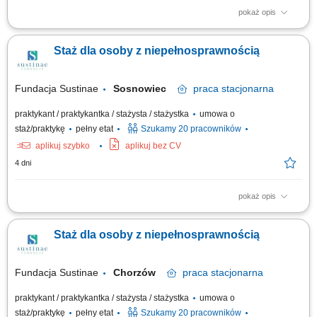
pokaż opis
Projekt „RozPracuj się ! Kompleksowy program aktywizacji zawodowej
osób z niepełnosprawnościami”, który jest współfinansowany ze środków
Staż dla osoby z niepełnosprawnością
Państwowego Funduszu Rehabilitacji Osób Niepełnosprawnych. Celem
uczestnictwa w programie jest zwiększenie szansy na rynku pracy i
podjęcie...
Fundacja Sustinae
Sosnowiec
praca
stacjonarna
praktykant / praktykantka / stażysta / stażystka
umowa o
staż/praktykę
pełny etat
Szukamy 20 pracowników
aplikuj szybko
aplikuj bez CV
4 dni
pokaż opis
Projekt „RozPracuj się ! Kompleksowy program aktywizacji zawodowej
osób z niepełnosprawnościami”, który jest współfinansowany ze środków
Staż dla osoby z niepełnosprawnością
Państwowego Funduszu Rehabilitacji Osób Niepełnosprawnych. Celem
uczestnictwa w programie jest zwiększenie szansy na rynku pracy i
podjęcie...
Fundacja Sustinae
Chorzów
praca
stacjonarna
praktykant / praktykantka / stażysta / stażystka
umowa o
staż/praktykę
pełny etat
Szukamy 20 pracowników