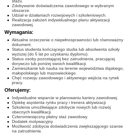
stażu.
Zdobywanie doświadczenia zawodowego w wybranym
obszarze.
Udział w działaniach rozwojowych i szkoleniowych.
Realizacja założeń indywidualnego planu aktywizacji
zawodowej.
Wymagania:
Aktualne orzeczenie o niepełnosprawności lub równoważny
dokument.
Status studenta kończącego studia lub absolwenta szkoły
wyższej (do 5 lat po uzyskaniu dyplomu).
Status osoby pozostającej bez zatrudnienia, pracującej
dorywczo lub poniżej swoich kwalifikacji.
Zamieszkanie lub nauka na terenie województwa śląskiego,
małopolskiego lub mazowieckiego.
Chęć rozwoju zawodowego i aktywnego wejścia na rynek
pracy.
Oferujemy:
Indywidualne wsparcie w planowaniu kariery zawodowej.
Opiekę asystenta rynku pracy i trenera aktywizacji.
Szkolenia umożliwiające zdobycie nowych lub rozwój
obecnych kwalifikacji.
Czteromiesięczny płatny staż zawodowy.
Dodatek motywacyjny.
Możliwość zdobycia doświadczenia zwiększającego szanse
na zatrudnienie.