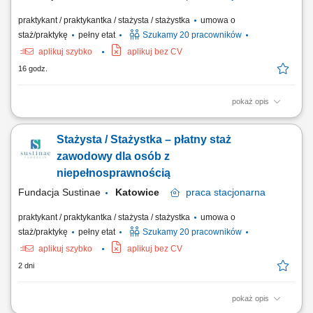
praktykant / praktykantka / stażysta / stażystka
umowa o
staż/praktykę
pełny etat
Szukamy 20 pracowników
aplikuj szybko
aplikuj bez CV
16 godz.
pokaż opis
Projekt „RozPracuj się ! Kompleksowy program aktywizacji zawodowej
osób z niepełnosprawnościami”, który jest współfinansowany ze
Stażysta / Stażystka – płatny staż
środków Państwowego Funduszu Rehabilitacji Osób
Niepełnosprawnych. Celem uczestnictwa w programie jest zwiększenie
zawodowy dla osób z
szansy na rynku pracy i podjęcie...
niepełnosprawnością
Fundacja Sustinae
Katowice
praca
stacjonarna
praktykant / praktykantka / stażysta / stażystka
umowa o
staż/praktykę
pełny etat
Szukamy 20 pracowników
aplikuj szybko
aplikuj bez CV
2 dni
pokaż opis