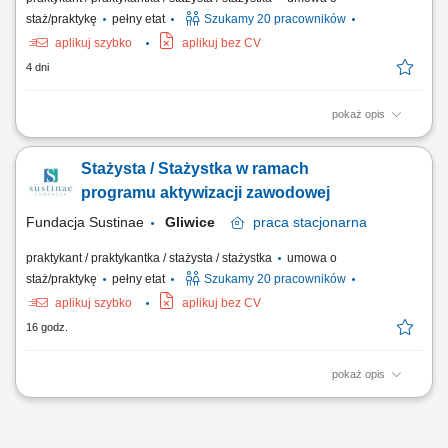
staż/praktykę
pełny etat
Szukamy 20 pracowników
aplikuj szybko
aplikuj bez CV
4 dni
pokaż opis
Projekt „RozPracuj się ! Kompleksowy program aktywizacji zawodowej
osób z niepełnosprawnościami”, który jest współfinansowany ze
Stażysta / Stażystka w ramach
środków Państwowego Funduszu Rehabilitacji Osób
Niepełnosprawnych. Celem uczestnictwa w programie jest zwiększenie
programu aktywizacji zawodowej
szansy na rynku pracy i podjęcie...
Fundacja Sustinae
Gliwice
praca
stacjonarna
praktykant / praktykantka / stażysta / stażystka
umowa o
staż/praktykę
pełny etat
Szukamy 20 pracowników
aplikuj szybko
aplikuj bez CV
16 godz.
pokaż opis
Projekt „RozPracuj się ! Kompleksowy program aktywizacji zawodowej
osób z niepełnosprawnościami”, który jest współfinansowany ze
środków Państwowego Funduszu Rehabilitacji Osób