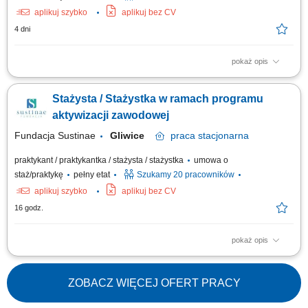
aplikuj szybko
aplikuj bez CV
4 dni
pokaż opis
Projekt „RozPracuj się ! Kompleksowy program aktywizacji zawodowej
osób z niepełnosprawnościami”, który jest współfinansowany ze środków
Stażysta / Stażystka w ramach programu
Państwowego Funduszu Rehabilitacji Osób Niepełnosprawnych. Celem
uczestnictwa w programie jest zwiększenie szansy na rynku pracy i
aktywizacji zawodowej
podjęcie...
Fundacja Sustinae
Gliwice
praca
stacjonarna
praktykant / praktykantka / stażysta / stażystka
umowa o
staż/praktykę
pełny etat
Szukamy 20 pracowników
aplikuj szybko
aplikuj bez CV
16 godz.
pokaż opis
Projekt „RozPracuj się ! Kompleksowy program aktywizacji zawodowej
osób z niepełnosprawnościami”, który jest współfinansowany ze środków
Państwowego Funduszu Rehabilitacji Osób Niepełnosprawnych. Celem
ZOBACZ WIĘCEJ OFERT PRACY
uczestnictwa w programie jest zwiększenie szansy na rynku pracy i
podjęcie...