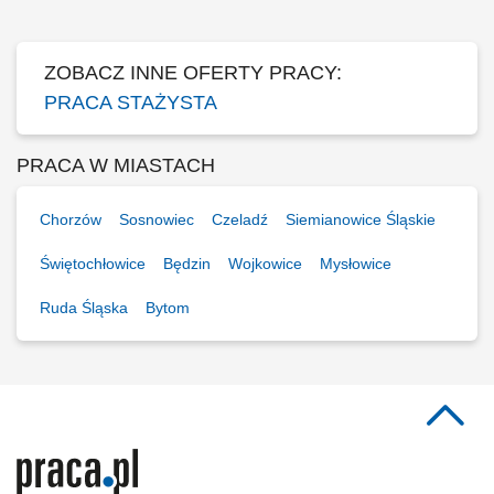
Niepełnosprawnych. Celem uczestnictwa w programie jest zwiększenie
szansy na rynku pracy i podjęcie...
ZOBACZ INNE OFERTY PRACY:
PRACA STAŻYSTA
PRACA W MIASTACH
Chorzów
Sosnowiec
Czeladź
Siemianowice Śląskie
Świętochłowice
Będzin
Wojkowice
Mysłowice
Ruda Śląska
Bytom