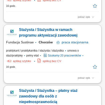
aplikuj szybko
aplikuj bez CV
16 godz.
pokaż opis
Projekt „RozPracuj się ! Kompleksowy program aktywizacji zawodowej
osób z niepełnosprawnościami”, który jest współfinansowany ze
Stażysta / Stażystka w ramach
środków Państwowego Funduszu Rehabilitacji Osób
Niepełnosprawnych. Celem uczestnictwa w programie jest zwiększenie
programu aktywizacji zawodowej
szansy na rynku pracy i podjęcie...
Fundacja Sustinae
Chorzów
praca
stacjonarna
praktykant / praktykantka / stażysta / stażystka
umowa o
staż/praktykę
pełny etat
Szukamy 20 pracowników
aplikuj szybko
aplikuj bez CV
16 godz.
pokaż opis
Projekt „RozPracuj się ! Kompleksowy program aktywizacji zawodowej
osób z niepełnosprawnościami”, który jest współfinansowany ze
Stażysta / Stażystka – płatny staż
środków Państwowego Funduszu Rehabilitacji Osób
Niepełnosprawnych. Celem uczestnictwa w programie jest zwiększenie
zawodowy dla osób z
szansy na rynku pracy i podjęcie...
niepełnosprawnością