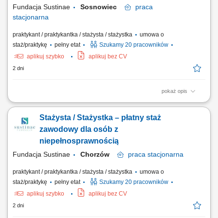
Fundacja Sustinae
Sosnowiec
praca
stacjonarna
praktykant / praktykantka / stażysta / stażystka
umowa o
staż/praktykę
pełny etat
Szukamy 20 pracowników
aplikuj szybko
aplikuj bez CV
2 dni
pokaż opis
Projekt „RozPracuj się ! Kompleksowy program aktywizacji zawodowej
osób z niepełnosprawnościami”, który jest współfinansowany ze
Stażysta / Stażystka – płatny staż
środków Państwowego Funduszu Rehabilitacji Osób
Niepełnosprawnych. Celem uczestnictwa w programie jest zwiększenie
zawodowy dla osób z
szansy na rynku pracy i podjęcie...
niepełnosprawnością
Fundacja Sustinae
Chorzów
praca
stacjonarna
praktykant / praktykantka / stażysta / stażystka
umowa o
staż/praktykę
pełny etat
Szukamy 20 pracowników
aplikuj szybko
aplikuj bez CV
2 dni