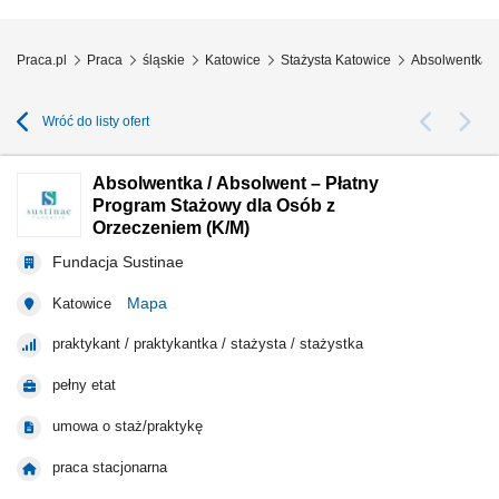
Praca.pl
Praca
śląskie
Katowice
Stażysta Katowice
Absolwentka /
Wróć do listy ofert
Absolwentka / Absolwent – Płatny
Program Stażowy dla Osób z
Orzeczeniem (K/M)
Fundacja Sustinae
Mapa
Katowice
praktykant / praktykantka / stażysta / stażystka
pełny etat
umowa o staż/praktykę
praca stacjonarna