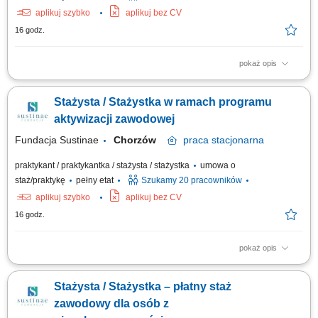
aplikuj szybko
aplikuj bez CV
16 godz.
pokaż opis
Projekt „RozPracuj się ! Kompleksowy program aktywizacji zawodowej
osób z niepełnosprawnościami”, który jest współfinansowany ze środków
Stażysta / Stażystka w ramach programu
Państwowego Funduszu Rehabilitacji Osób Niepełnosprawnych. Celem
uczestnictwa w programie jest zwiększenie szansy na rynku pracy i
aktywizacji zawodowej
podjęcie...
Fundacja Sustinae
Chorzów
praca
stacjonarna
praktykant / praktykantka / stażysta / stażystka
umowa o
staż/praktykę
pełny etat
Szukamy 20 pracowników
aplikuj szybko
aplikuj bez CV
16 godz.
pokaż opis
Projekt „RozPracuj się ! Kompleksowy program aktywizacji zawodowej
osób z niepełnosprawnościami”, który jest współfinansowany ze środków
Stażysta / Stażystka – płatny staż
Państwowego Funduszu Rehabilitacji Osób Niepełnosprawnych. Celem
uczestnictwa w programie jest zwiększenie szansy na rynku pracy i
zawodowy dla osób z
podjęcie...