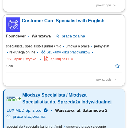
pokaż opis
Zakres obowiązków: Telefoniczna obsługa pacjentów zgodnie ze
standardami kliniki; Współpraca z zespołem medycznym; Prowadzenie
Customer Care Specialist with English
korespondencji z pacjentami; Dbanie o pozytywny wizerunek kliniki;
Foundever
Warszawa
praca
zdalna
specjalista / specjalistka junior / mid
umowa o pracę
pełny etat
rekrutacja online
Szukamy kilku pracowników
aplikuj szybko
aplikuj bez CV
1 dni
pokaż opis
Location: Gdańsk or Warsaw, Poland Contract type: Fixed-term contract (3
months) Work model: On-site training followed by remote work Your
Młodszy Specjalista / Młodsza
responsibilities Provide premium customer care. Support customers with
product-related questions, orders, account inquiries, and general
Specjalistka ds. Sprzedaży Indywidualnej
assistance. Guide...
LUX MED Sp. z o.o.
Warszawa, ul. Szturmowa 2
praca
stacjonarna
specjalista / specjalistka junior / mid
umowa o pracę / zlecenie