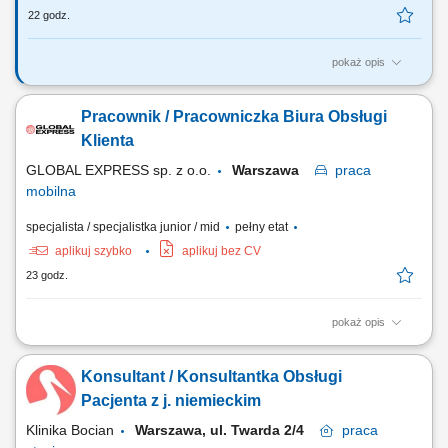
22 godz.
pokaż opis
Codzienny kontakt z klientami włoskojęzycznymi – mailowy oraz
telefoniczny (odpowiadanie na zapytania, udzielanie informacji,
Pracownik / Pracowniczka Biura Obsługi
doradztwo produktowe). Przygotowywanie ofert handlowych i
wizualizacji dostosowanych do potrzeb klientów z rynku włoskiego.
Klienta
Wspieranie procesu realizacji zamówień –...
GLOBAL EXPRESS sp. z o.o.
Warszawa
praca
mobilna
specjalista / specjalistka junior / mid
pełny etat
aplikuj szybko
aplikuj bez CV
23 godz.
pokaż opis
Opis stanowiska: Telefoniczna i mailowa obsługa klientów. Budowanie i
utrzymywanie pozytywnych relacji z klientami. Udzielanie informacji
Konsultant / Konsultantka Obsługi
oraz wsparcie w bieżących sprawach. Dbanie o profesjonalny
wizerunek firmy i wysoką jakość obsługi.
Pacjenta z j. niemieckim
Klinika Bocian
Warszawa, ul. Twarda 2/4
praca