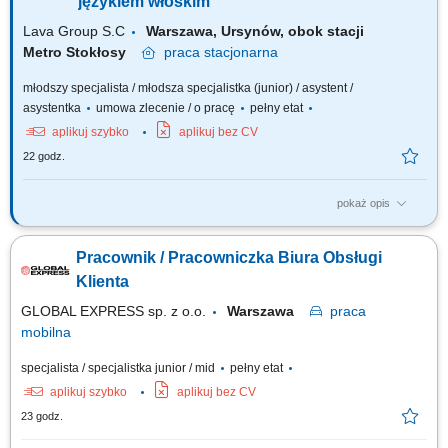
językiem włoskim
Lava Group S.C
Warszawa, Ursynów, obok stacji
Metro Stokłosy
praca
stacjonarna
młodszy specjalista / młodsza specjalistka (junior) / asystent /
asystentka
umowa zlecenie / o pracę
pełny etat
aplikuj szybko
aplikuj bez CV
22 godz.
pokaż opis
Codzienny kontakt z klientami włoskojęzycznymi – mailowy oraz
telefoniczny (odpowiadanie na zapytania, udzielanie informacji,
Pracownik / Pracowniczka Biura Obsługi
doradztwo produktowe). Przygotowywanie ofert handlowych i wizualizacji
dostosowanych do potrzeb klientów z rynku włoskiego. Wspieranie
Klienta
procesu realizacji zamówień –...
GLOBAL EXPRESS sp. z o.o.
Warszawa
praca
mobilna
specjalista / specjalistka junior / mid
pełny etat
aplikuj szybko
aplikuj bez CV
23 godz.