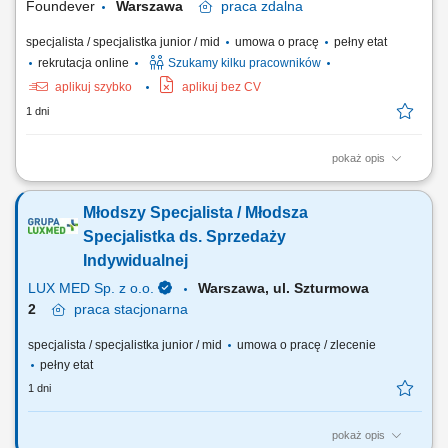
Foundever
Warszawa
praca
zdalna
specjalista / specjalistka junior / mid
umowa o pracę
pełny etat
rekrutacja online
Szukamy kilku pracowników
aplikuj szybko
aplikuj bez CV
1 dni
pokaż opis
Location: Gdańsk or Warsaw, Poland Contract type: Fixed-term contract
(3 months) Work model: On-site training followed by remote work Your
Młodszy Specjalista / Młodsza
responsibilities Provide premium customer care. Support customers with
product-related questions, orders, account inquiries, and general
Specjalistka ds. Sprzedaży
assistance. Guide...
Indywidualnej
LUX MED Sp. z o.o.
Warszawa, ul. Szturmowa
2
praca
stacjonarna
specjalista / specjalistka junior / mid
umowa o pracę / zlecenie
pełny etat
1 dni
pokaż opis