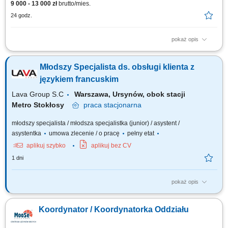
9 000 - 13 000 zł
brutto/mies.
24 godz.
pokaż opis
bieżąca obsługa i kontakt z kluczowymi klientami, koordynowanie
realizacji zleceń, kontrolowanie procesu rozliczania kontraktów, obsługa
Młodszy Specjalista ds. obsługi klienta z
zgłoszeń oraz reklamacji klientów, prowadzenie administracyjnej obsługi
kontraktów, współpraca z innymi działami w celu zapewnienia sprawnej
językiem francuskim
realizacji usług.
Lava Group S.C
Warszawa, Ursynów, obok stacji
Metro Stokłosy
praca
stacjonarna
młodszy specjalista / młodsza specjalistka (junior) / asystent /
asystentka
umowa zlecenie / o pracę
pełny etat
aplikuj szybko
aplikuj bez CV
1 dni
pokaż opis
Codzienny kontakt z klientami francuskojęzycznymi – mailowy oraz
telefoniczny (odpowiadanie na zapytania, udzielanie informacji,
Koordynator / Koordynatorka Oddziału
doradztwo produktowe). Przygotowywanie ofert handlowych i wizualizacji
dostosowanych do potrzeb klientów z rynku francuskojęzycznego.