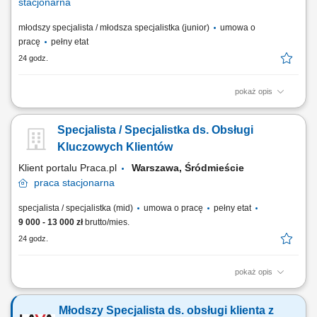
stacjonarna
młodszy specjalista / młodsza specjalistka (junior)
umowa o
pracę
pełny etat
24 godz.
pokaż opis
Zakres obowiązków: Telefoniczny kontakt z pacjentami i obsługa
korespondencji; Bieżąca współpraca z personelem medycznym;
Specjalista / Specjalistka ds. Obsługi
Budowanie profesjonalnego wizerunku placówki;
Kluczowych Klientów
Klient portalu Praca.pl
Warszawa, Śródmieście
praca
stacjonarna
specjalista / specjalistka (mid)
umowa o pracę
pełny etat
9 000 - 13 000 zł
brutto/mies.
24 godz.
pokaż opis
bieżąca obsługa i kontakt z kluczowymi klientami, koordynowanie
realizacji zleceń, kontrolowanie procesu rozliczania kontraktów, obsługa
Młodszy Specjalista ds. obsługi klienta z
zgłoszeń oraz reklamacji klientów, prowadzenie administracyjnej