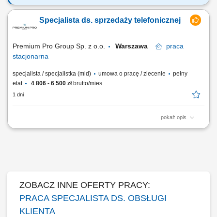
Twoją rolą będzie: prowadzenie rozmów sprzedażowych (telefon + e-
mail) z Klientami zainteresowanymi ofertą LUX MED, diagnozowanie
Specjalista ds. sprzedaży telefonicznej
potrzeb i dopasowanie najlepszego rozwiązania (pakiety medyczne,
usługi dodatkowe), domykanie sprzedaży i dbanie o wysoką jakość
obsługi, budowanie...
Premium Pro Group Sp. z o.o.
Warszawa
praca
stacjonarna
specjalista / specjalistka (mid)
umowa o pracę / zlecenie
pełny
etat
4 806 - 6 500 zł
brutto/mies.
1 dni
pokaż opis
Firma z branży chemii przemysłowej poszukuje handlowców.
ZOBACZ INNE OFERTY PRACY:
PRACA SPECJALISTA DS. OBSŁUGI
KLIENTA