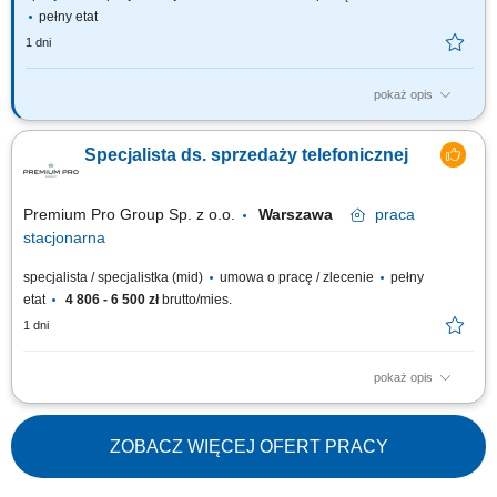
pełny etat
1 dni
pokaż opis
Twoją rolą będzie: prowadzenie rozmów sprzedażowych (telefon + e-
mail) z Klientami zainteresowanymi ofertą LUX MED, diagnozowanie
Specjalista ds. sprzedaży telefonicznej
potrzeb i dopasowanie najlepszego rozwiązania (pakiety medyczne,
usługi dodatkowe), domykanie sprzedaży i dbanie o wysoką jakość
obsługi, budowanie...
Premium Pro Group Sp. z o.o.
Warszawa
praca
stacjonarna
specjalista / specjalistka (mid)
umowa o pracę / zlecenie
pełny
etat
4 806 - 6 500 zł
brutto/mies.
1 dni
pokaż opis
Firma z branży chemii przemysłowej poszukuje handlowców.
ZOBACZ WIĘCEJ OFERT PRACY