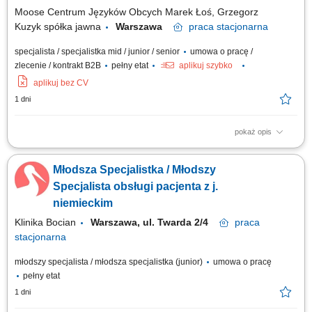
Wspieranie procesu realizacji...
Moose Centrum Języków Obcych Marek Łoś, Grzegorz
Kuzyk spółka jawna
Warszawa
praca
stacjonarna
specjalista / specjalistka mid / junior / senior
umowa o pracę /
zlecenie / kontrakt B2B
pełny etat
aplikuj szybko
aplikuj bez CV
1 dni
pokaż opis
Opis stanowiska: Nadzór nad sprawną organizacją pracy oddziału.
Wsparcie zespołu w codziennych obowiązkach oraz koordynacja działań
Młodsza Specjalistka / Młodszy
operacyjnych. Obsługa bieżących spraw administracyjnych. Dbanie o
prawidłową komunikację wewnątrz oddziału. Współpraca z innymi
Specjalista obsługi pacjenta z j.
działami firmy w...
niemieckim
Klinika Bocian
Warszawa, ul. Twarda 2/4
praca
stacjonarna
młodszy specjalista / młodsza specjalistka (junior)
umowa o pracę
pełny etat
1 dni