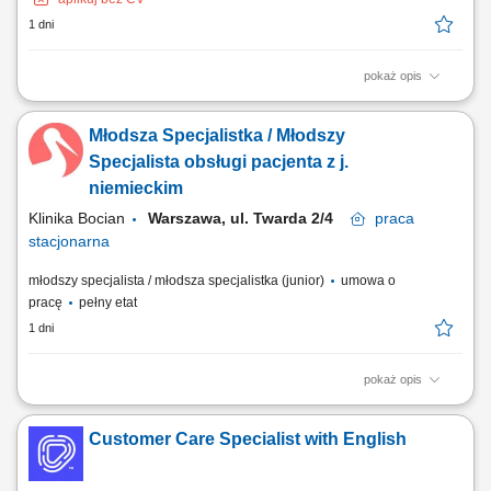
1 dni
pokaż opis
Opis stanowiska: Nadzór nad sprawną organizacją pracy oddziału.
Wsparcie zespołu w codziennych obowiązkach oraz koordynacja
Młodsza Specjalistka / Młodszy
działań operacyjnych. Obsługa bieżących spraw administracyjnych.
Dbanie o prawidłową komunikację wewnątrz oddziału. Współpraca z
Specjalista obsługi pacjenta z j.
innymi działami firmy w...
niemieckim
Klinika Bocian
Warszawa, ul. Twarda 2/4
praca
stacjonarna
młodszy specjalista / młodsza specjalistka (junior)
umowa o
pracę
pełny etat
1 dni
pokaż opis
Zakres obowiązków: Telefoniczna obsługa pacjentów zgodnie ze
standardami kliniki; Współpraca z zespołem medycznym; Prowadzenie
Customer Care Specialist with English
korespondencji z pacjentami; Dbanie o pozytywny wizerunek kliniki;