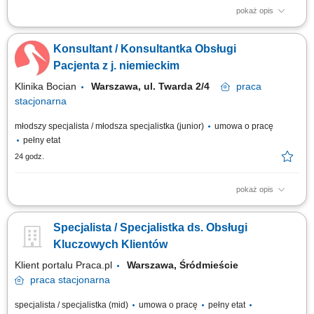
pokaż opis
Opis stanowiska: Telefoniczna i mailowa obsługa klientów. Budowanie i
utrzymywanie pozytywnych relacji z klientami. Udzielanie informacji oraz
Konsultant / Konsultantka Obsługi
wsparcie w bieżących sprawach. Dbanie o profesjonalny wizerunek firmy
i wysoką jakość obsługi.
Pacjenta z j. niemieckim
Klinika Bocian
Warszawa, ul. Twarda 2/4
praca
stacjonarna
młodszy specjalista / młodsza specjalistka (junior)
umowa o pracę
pełny etat
24 godz.
pokaż opis
Zakres obowiązków: Telefoniczny kontakt z pacjentami i obsługa
korespondencji; Bieżąca współpraca z personelem medycznym;
Specjalista / Specjalistka ds. Obsługi
Budowanie profesjonalnego wizerunku placówki;
Kluczowych Klientów
Klient portalu Praca.pl
Warszawa, Śródmieście
praca
stacjonarna
specjalista / specjalistka (mid)
umowa o pracę
pełny etat