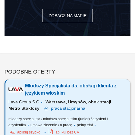
ZOBACZ NA MAPIE
PODOBNE OFERTY
Młodszy Specjalista ds. obsługi klienta z
językiem włoskim
Lava Group S.C
Warszawa, Ursynów, obok stacji
Metro Stokłosy
praca
stacjonarna
młodszy specjalista / młodsza specjalistka (junior) / asystent /
asystentka
umowa zlecenie / o pracę
pełny etat
aplikuj szybko
aplikuj bez CV