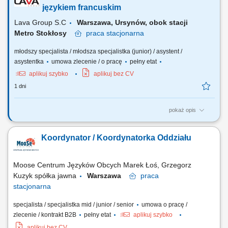
obsługi kontraktów, współpraca z innymi działami w celu zapewnienia
językiem francuskim
sprawnej realizacji usług.
Lava Group S.C
Warszawa, Ursynów, obok stacji
Metro Stokłosy
praca
stacjonarna
młodszy specjalista / młodsza specjalistka (junior) / asystent /
asystentka
umowa zlecenie / o pracę
pełny etat
aplikuj szybko
aplikuj bez CV
1 dni
pokaż opis
Codzienny kontakt z klientami francuskojęzycznymi – mailowy oraz
telefoniczny (odpowiadanie na zapytania, udzielanie informacji,
Koordynator / Koordynatorka Oddziału
doradztwo produktowe). Przygotowywanie ofert handlowych i
wizualizacji dostosowanych do potrzeb klientów z rynku
francuskojęzycznego. Wspieranie procesu realizacji...
Moose Centrum Języków Obcych Marek Łoś, Grzegorz
Kuzyk spółka jawna
Warszawa
praca
stacjonarna
specjalista / specjalistka mid / junior / senior
umowa o pracę /
zlecenie / kontrakt B2B
pełny etat
aplikuj szybko
aplikuj bez CV