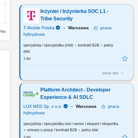
Inżynier / Inżynierka SOC L1 -
Tribe Security
T-Mobile Polska
Warszawa
praca
emu
hybrydowa
specjalista / specjalistka (mid)
kontrakt B2B
pełny
etat
1 dni
pokaż opis
Zadania, które na Ciebie czekają: Udział w pracach zespołu
SOC (ul.Marynarska 12), praca w systemie zmianowym,
Platform Architect - Developer
Monitorowanie działań użytkowników w systemach
informatycznych i wykrywanie naruszeń, Przyjmowanie i
Experience & AI SDLC
rejestrowanie zgłoszeń zdarzeń oraz incydentów, Podstawowa
LUX MED Sp. z o.o.
Warszawa
praca
analiza przyczyn...
hybrydowa
specjalista / specjalistka mid / senior / ekspert / ekspertka
umowa o pracę / kontrakt B2B
pełny etat
3 dni