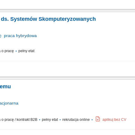
ocesami serializacji i agregacji w obszarze Operacji Przemysłowych; Administrac
erializacyjnych pomiędzy Polpharmą, a podmiotami zewnętrznymi; Wsparcie dla b
tka ds. Systemów Skomputeryzowanych
praca
hybrydowa
 o pracę
pełny etat
ocesami serializacji i agregacji w obszarze Operacji Przemysłowych; Administrac
erializacyjnych pomiędzy Polpharmą, a podmiotami zewnętrznymi; Wsparcie dla b
stemu
acjonarna
o pracę / kontrakt B2B
pełny etat
rekrutacja online
aplikuj bez CV