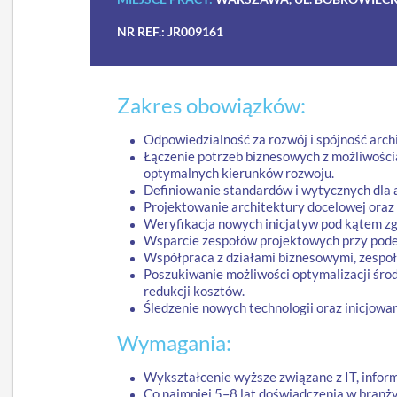
NR REF.: JR009161
Zakres obowiązków:
Odpowiedzialność za rozwój i spójność arc
Łączenie potrzeb biznesowych z możliwośc
optymalnych kierunków rozwoju.
Definiowanie standardów i wytycznych dla apl
Projektowanie architektury docelowej oraz
Weryfikacja nowych inicjatyw pod kątem zg
Wsparcie zespołów projektowych przy pode
Współpraca z działami biznesowymi, zespoł
Poszukiwanie możliwości optymalizacji śro
redukcji kosztów.
Śledzenie nowych technologii oraz inicjowa
Wymagania:
Wykształcenie wyższe związane z IT, info
Co najmniej 5–8 lat doświadczenia w branży