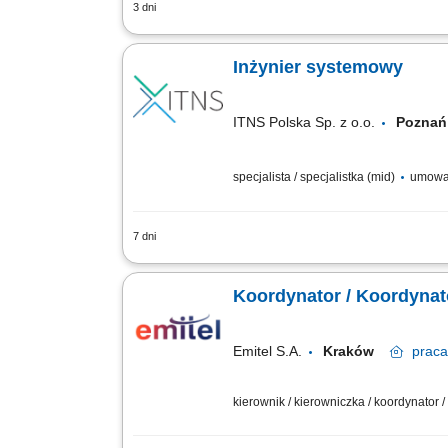
3 dni
Zakres obowiązków: Administracja i utrz
Terminal Server) Zarządzanie systemam
Inżynier systemowy
ITNS Polska Sp. z o.o.
Pozn
specjalista / specjalistka (mid)
umowa 
7 dni
JEŚLI SZUKASZ: Fascynujących zadań w 
Stałej pracy od poniedziałku do piątku 
Koordynator / Koordyna
Emitel S.A.
Kraków
praca
kierownik / kierowniczka / koordynator 