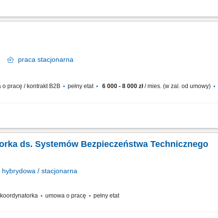
ymanie środowisk Microsoft (m.in. Windows Server, Microsoft 365, Active Directory, 
i kopii zapasowych, w szczególności rozwiązaniami opartymi o Veeam Backup & Re
ań
praca
stacjonarna
o pracę / kontrakt B2B
pełny etat
6 000 - 8 000 zł
/ mies. (w zal. od umowy)
obszarze administracji, obejmujących sieci, systemy, środowiska wirtualne i chm
z opcją dwóch zmian; Przyjaznej atmosfery i lokalizacji biura na północy Poznania Z
torka ds. Systemów Bezpieczeństwa Technicznego
hybrydowa / stacjonarna
/ koordynatorka
umowa o pracę
pełny etat