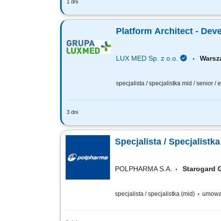
1 dni
Zadania, które na Ciebie czekają: Ud
informatycznych i wykrywanie naruszeń
Platform Architect - De
LUX MED Sp. z o.o.
Wars
specjalista / specjalistka mid / senior /
3 dni
Twoją rolą będzie: Definiowanie strat
AI tooling); Budowanie i rozwój develope
Specjalista / Specjalis
POLPHARMA S.A.
Starogard
specjalista / specjalistka (mid)
umowa