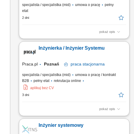
specjalista / specjalistka (mid)
umowa o pracę
pełny
etat
2 dni
pokaż opis
Twój zakres obowiązków: Nadzór nas procesami serializacji i
agregacji w obszarze Operacji Przemysłowych; Administracja
Inżynierka / Inżynier Systemu
systemem Track&Trace – poziomy L2, L3; Nadzór nad
procesem wymiany danych serializacyjnych pomiędzy
Polpharmą, a podmiotami zewnętrznymi; Wsparcie dla biznesu
Praca.pl
Poznań
praca
stacjonarna
na polu...
specjalista / specjalistka (mid)
umowa o pracę / kontrakt
B2B
pełny etat
rekrutacja online
aplikuj bez CV
3 dni
pokaż opis
Zakres obowiązków: Administracja i utrzymanie środowisk
Microsoft (m.in. Windows Server, Microsoft 365, Active
Inżynier systemowy
Directory, Exchange, IIS, Group Policy, File Server, Terminal
Server) Zarządzanie systemami kopii zapasowych, w