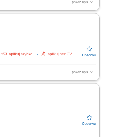
pokaż opis
Exchange, IIS, Group Policy, File Server,
plication;...
aplikuj szybko
aplikuj bez CV
pokaż opis
urowe; Aktywnego udziału w projektach IT;
granej...