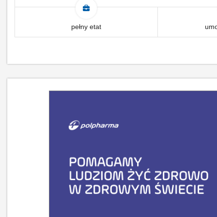
pełny etat
umo