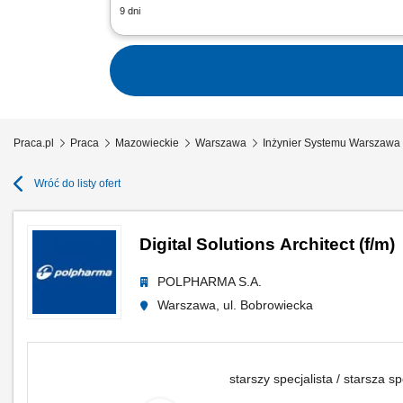
9 dni
Opis stanowiska Nadzorowanie prawidł
Definiowanie kierunków rozwoju techni
Praca.pl
Praca
Mazowieckie
Warszawa
Inżynier Systemu Warszawa
Wróć do listy ofert
Digital Solutions Architect (f/m)
POLPHARMA S.A.
Warszawa, ul. Bobrowiecka
starszy specjalista / starsza sp