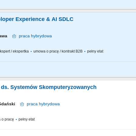
ział w pracach zespołu SOC (ul.Marynarska 12), praca w systemie zmianowym, Mon
, Przyjmowanie i rejestrowanie zgłoszeń zdarzeń oraz incydentów, Podstawowa ana
veloper Experience & AI SDLC
zawa
praca
hybrydowa
 ekspert / ekspertka
umowa o pracę / kontrakt B2B
pełny etat
egii i roadmapy dla obszaru Developer Experience i SDLC; Zarządzanie backlogiem 
r portal (Backstage) – katalog usług, golden paths, self-service; Definiowanie i...
tka ds. Systemów Skomputeryzowanych
 Gdański
praca
hybrydowa
 o pracę
pełny etat