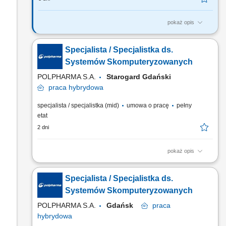
pokaż opis
Twoją rolą będzie: Definiowanie strategii i roadmapy dla
obszaru Developer Experience i SDLC; Zarządzanie
Specjalista / Specjalistka ds.
backlogiem platformy developerskiej (Backstage, CI/CD, AI
tooling); Budowanie i rozwój developer portal (Backstage) –
Systemów Skomputeryzowanych
katalog usług, golden paths, self-service; Definiowanie i...
POLPHARMA S.A.
Starogard Gdański
praca
hybrydowa
specjalista / specjalistka (mid)
umowa o pracę
pełny
etat
2 dni
pokaż opis
Twój zakres obowiązków: Nadzór nas procesami serializacji i
agregacji w obszarze Operacji Przemysłowych; Administracja
Specjalista / Specjalistka ds.
systemem Track&Trace – poziomy L2, L3; Nadzór nad
procesem wymiany danych serializacyjnych pomiędzy
Systemów Skomputeryzowanych
Polpharmą, a podmiotami zewnętrznymi; Wsparcie dla biznesu
POLPHARMA S.A.
Gdańsk
praca
na polu...
hybrydowa