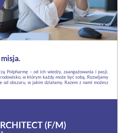
misja.
rzą Polpharmę – od ich wiedzy, zaangażowania i pasji.
środowisko, w którym każdy może być sobą. Rozwijamy
ie od obszaru, w jakim działamy. Razem z nami możesz
RCHITECT (F/M)
KA