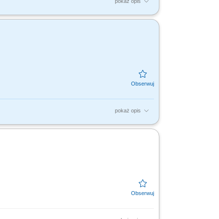
pokaż opis
itorowanie działań użytkowników w systemach
liza przyczyn...
pokaż opis
platformy developerskiej (Backstage, CI/CD,