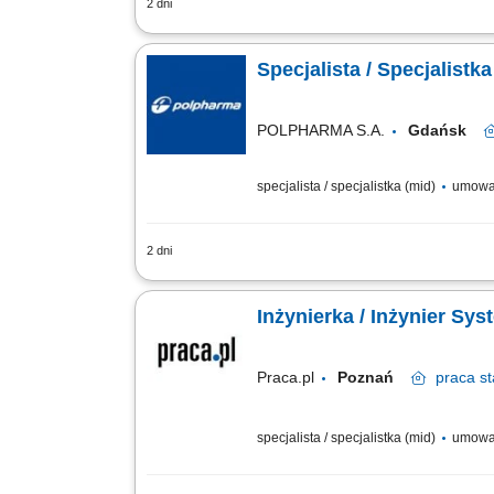
2 dni
Twój zakres obowiązków: Nadzór nas pr
Nadzór nad procesem wymiany danych s
Specjalista / Specjalis
POLPHARMA S.A.
Gdańsk
specjalista / specjalistka (mid)
umowa
2 dni
Twój zakres obowiązków: Nadzór nas pr
Nadzór nad procesem wymiany danych s
Inżynierka / Inżynier Sy
Praca.pl
Poznań
praca
st
specjalista / specjalistka (mid)
umowa 