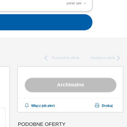
pokaż opis
a terenie obiektów infrastrukturalnych.
e cyklicznych prac...
Poprzednia
oferta
Następna
oferta
Archiwalne
Włącz job alert
Drukuj
PODOBNE OFERTY