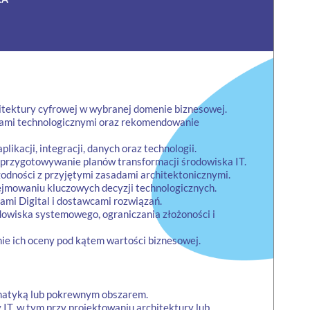
hitektury cyfrowej w wybranej domenie biznesowej.
iami technologicznymi oraz rekomendowanie
ikacji, integracji, danych oraz technologii.
 przygotowywanie planów transformacji środowiska IT.
odności z przyjętymi zasadami architektonicznymi.
jmowaniu kluczowych decyzji technologicznych.
ami Digital i dostawcami rozwiązań.
dowiska systemowego, ograniczania złożoności i
nie ich oceny pod kątem wartości biznesowej.
rmatyką lub pokrewnym obszarem.
 IT, w tym przy projektowaniu architektury lub