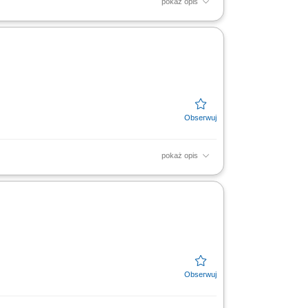
pokaż opis
ja systemem Track&Trace – poziomy L2, L3;
iznesu na polu...
pokaż opis
ja systemem Track&Trace – poziomy L2, L3;
iznesu na polu...