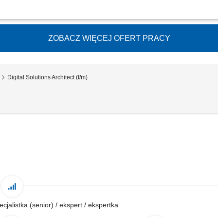
owego funkcjonowania oraz modernizowanie systemów zabezpieczeń technicznych n
cznego instalacji ochronnych, wykrywanie potrzeb modernizacyjnych oraz planowani
ZOBACZ WIĘCEJ OFERT PRACY
Digital Solutions Architect (f/m)
ecjalistka (senior) / ekspert / ekspertka