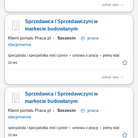
pokaż opis
Co będziesz robić? Twój start z Buddym: przez pierwsze 4 miesiące
będziesz pracować na dziale oraz zdobywać wiedzę sprzedażową przy
Sprzedawca / Sprzedawczyni w
wsparciu opiekuna wdrożenia i zespołu, Aktywna sprzedaż i doradztwo:
będziesz sprzedawać i doradzać klientom w wyborze najlepszych
markecie budowlanym
produktów i usług,...
Klient portalu Praca.pl
Szczecin
praca
stacjonarna
specjalista / specjalistka mid / junior
umowa o pracę
pełny etat
10 dni
pokaż opis
Codzienny kontakt z klientami i wsparcie ich w podejmowaniu decyzji
zakupowych. Prezentowanie produktów, odpowiadanie na pytania oraz
Sprzedawca / Sprzedawczyni w
proponowanie najlepszych rozwiązań. Obsługa zamówień i
koordynowanie ich realizacji. Uzupełnianie produktów na półkach oraz
markecie budowlanym
dbanie o atrakcyjny wygląd...
Klient portalu Praca.pl
Szczecin
praca
stacjonarna
specjalista / specjalistka mid / junior
umowa o pracę
pełny etat
10 dni