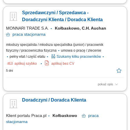
Codzienny kontakt z klientami i wsparcie ich w podejmowaniu decyzji
zakupowych. Prezentowanie produktów, odpowiadanie na pytania oraz
Sprzedawczyni / Sprzedawca -
proponowanie najlepszych rozwiązań. Obsługa zamówień i
koordynowanie ich realizacji. Uzupełnianie produktów na półkach oraz
Doradczyni Klienta / Doradca Klienta
dbanie o atrakcyjny wygląd...
MONNARI TRADE S.A.
Kołbaskowo, C.H. Auchan
praca
stacjonarna
młodszy specjalista / młodsza specjalistka (junior) / pracownik
fizyczny / pracowniczka fizyczna
umowa o pracę / zlecenie
pełny etat / część etatu
Szukamy kilku pracowników
aplikuj szybko
aplikuj bez CV
5 dni
pokaż opis
Salon Monnari Praca od zaraz Praca dla osób z doświadczeniem i bez
doświadczenia
Doradczyni / Doradca Klienta
Klient portalu Praca.pl
Kołbaskowo
praca
stacjonarna