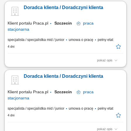
Doradca klienta / Doradczyni klienta
Klient portalu Praca.pl
Szczecin
praca
stacjonarna
specjalista / specjalistka mid / junior
umowa o pracę
pełny etat
4 dni
pokaż opis
Pomoc klientom w wyborze produktów oraz zapewnienie profesjonalnej
obsługi. Realizacja celów sprzedażowych poprzez aktywne doradztwo.
Doradca klienta / Doradczyni klienta
Przygotowywanie zamówień i monitorowanie ich realizacji. Dbanie o
prawidłową prezentację produktów oraz dostępność asortymentu.
Współpraca z innymi...
Klient portalu Praca.pl
Szczecin
praca
stacjonarna
specjalista / specjalistka mid / junior
umowa o pracę
pełny etat
4 dni
pokaż opis