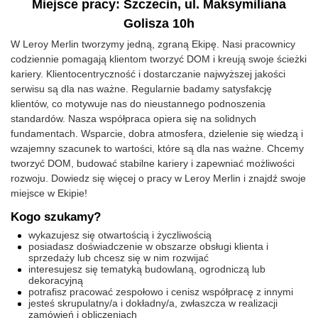
Miejsce pracy: Szczecin, ul. Maksymiliana
Golisza 10h
W Leroy Merlin tworzymy jedną, zgraną Ekipę. Nasi pracownicy
codziennie pomagają klientom tworzyć DOM i kreują swoje ścieżki
kariery. Klientocentryczność i dostarczanie najwyższej jakości
serwisu są dla nas ważne. Regularnie badamy satysfakcję
klientów, co motywuje nas do nieustannego podnoszenia
standardów. Nasza współpraca opiera się na solidnych
fundamentach. Wsparcie, dobra atmosfera, dzielenie się wiedzą i
wzajemny szacunek to wartości, które są dla nas ważne. Chcemy
tworzyć DOM, budować stabilne kariery i zapewniać możliwości
rozwoju. Dowiedz się więcej o pracy w Leroy Merlin i znajdź swoje
miejsce w Ekipie!
Kogo szukamy?
wykazujesz się otwartością i życzliwością
posiadasz doświadczenie w obszarze obsługi klienta i
sprzedaży lub chcesz się w nim rozwijać
interesujesz się tematyką budowlaną, ogrodniczą lub
dekoracyjną
potrafisz pracować zespołowo i cenisz współpracę z innymi
jesteś skrupulatny/a i dokładny/a, zwłaszcza w realizacji
zamówień i obliczeniach