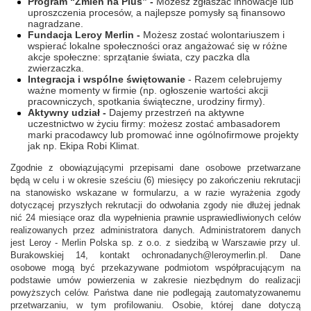
Program “Zmień na Plus” -
Możesz zgłaszać innowacje lub
uproszczenia procesów, a najlepsze pomysły są finansowo
nagradzane.
Fundacja Leroy Merlin -
Możesz zostać wolontariuszem i
wspierać lokalne społeczności oraz angażować się w różne
akcje społeczne: sprzątanie świata, czy paczka dla
zwierzaczka.
Integracja i wspólne świętowanie
- Razem celebrujemy
ważne momenty w firmie (np. ogłoszenie wartości akcji
pracowniczych, spotkania świąteczne, urodziny firmy).
Aktywny udział -
Dajemy przestrzeń na aktywne
uczestnictwo w życiu firmy: możesz zostać ambasadorem
marki pracodawcy lub promować inne ogólnofirmowe projekty
jak np. Ekipa Robi Klimat.
Zgodnie z obowiązującymi przepisami dane osobowe przetwarzane
będą w celu i w okresie sześciu (6) miesięcy po zakończeniu rekrutacji
na stanowisko wskazane w formularzu, a w razie wyrażenia zgody
dotyczącej przyszłych rekrutacji do odwołania zgody nie dłużej jednak
nić 24 miesiące oraz dla wypełnienia prawnie usprawiedliwionych celów
realizowanych przez administratora danych. Administratorem danych
jest Leroy - Merlin Polska sp. z o.o. z siedzibą w Warszawie przy ul.
Burakowskiej 14, kontakt ochronadanych@leroymerlin.pl. Dane
osobowe mogą być przekazywane podmiotom współpracującym na
podstawie umów powierzenia w zakresie niezbędnym do realizacji
powyższych celów. Państwa dane nie podlegają zautomatyzowanemu
przetwarzaniu, w tym profilowaniu. Osobie, której dane dotyczą