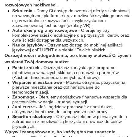
rozwojowych możliwości.
Szkolenia
- Damy Ci dostęp do szerokiej oferty szkoleniowej
na wewnętrznej platformie oraz możliwość szybkiego uczenia
się w wirtualnej rzeczywistości z wykorzystaniem
zaawansowanej technologii (okulary VR).
Autorskie programy rozwojowe
- Oferujemy trzy
kompleksowe ścieżki edukacyjne dla przyszłych liderów oraz
dwie ścieżki dostępne dla wszystkich.
Nauka języków
- Otrzymasz dostęp do mobilnej aplikacji
językowej goFLUENT dla siebie i Twoich bliskich.
Oszczędności i udogodnienia, bo chcemy ułatwiać Ci życie i
wspierać Twój domowy budżet.
Pakiet zniżek -
Oszczędzasz korzystając z programu
rabatowego w naszych sklepach i u naszych partnerów
(Auchan, Bricoman oraz u innych partnerów).
Wsparcie mieszkaniowe -
Możesz otrzymać pożyczkę na
pierwsze mieszkanie oraz dofinansowanie do
termomodernizacji.
Zapomoga -
Oferujemy dodatkowe finansowe wsparcie dla
pracowników w nagłej i trudnej sytuacji.
Jubileusze -
Jeśli będziesz pracować z nami dłużej,
otrzymasz dodatkowe dni urlopowe za staż pracy.
Smartfon służbowy -
Otrzymasz telefon w pierwszym dniu
zatrudnienia z możliwością korzystania również do celów
prywatnych.
Wpływ i zaangażowanie, bo każdy głos ma znaczenie.