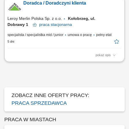
Doradca / Doradczyni klienta
Przygotowywanie zamówień i monitorowanie ich realizacji. Dbanie o
prawidłową prezentację produktów oraz dostępność asortymentu.
Współpraca z innymi...
Leroy Merlin Polska Sp. z o.o.
Kołobrzeg, ul.
Dobrawy 1
praca
stacjonarna
specjalista / specjalistka mid / junior
umowa o pracę
pełny etat
5 dni
pokaż opis
Co będziesz robić? Twój start z Buddym: przez pierwsze 4 miesiące
będziesz pracować na dziale oraz zdobywać wiedzę sprzedażową przy
wsparciu opiekuna wdrożenia i zespołu, Aktywna sprzedaż i doradztwo:
będziesz sprzedawać i doradzać klientom w wyborze najlepszych
produktów i usług,...
ZOBACZ INNE OFERTY PRACY:
PRACA SPRZEDAWCA
PRACA W MIASTACH