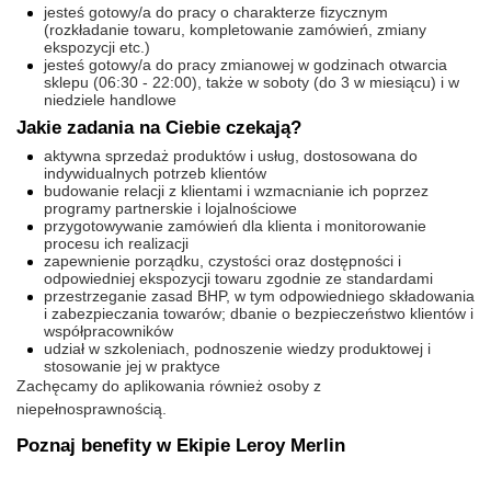
jesteś gotowy/a do pracy o charakterze fizycznym
(rozkładanie towaru, kompletowanie zamówień, zmiany
ekspozycji etc.)
jesteś gotowy/a do pracy zmianowej w godzinach otwarcia
sklepu (06:30 - 22:00), także w soboty (do 3 w miesiącu) i w
niedziele handlowe
Jakie zadania na Ciebie czekają?
aktywna sprzedaż produktów i usług, dostosowana do
indywidualnych potrzeb klientów
budowanie relacji z klientami i wzmacnianie ich poprzez
programy partnerskie i lojalnościowe
przygotowywanie zamówień dla klienta i monitorowanie
procesu ich realizacji
zapewnienie porządku, czystości oraz dostępności i
odpowiedniej ekspozycji towaru zgodnie ze standardami
przestrzeganie zasad BHP, w tym odpowiedniego składowania
i zabezpieczania towarów; dbanie o bezpieczeństwo klientów i
współpracowników
udział w szkoleniach, podnoszenie wiedzy produktowej i
stosowanie jej w praktyce
Zachęcamy do aplikowania również osoby z
niepełnosprawnością.
Poznaj benefity w Ekipie Leroy Merlin