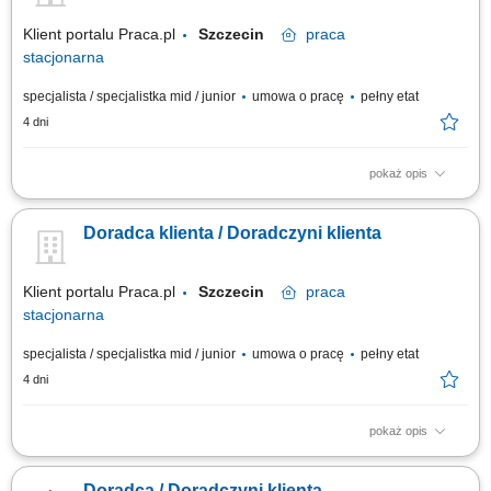
Klient portalu Praca.pl
Szczecin
praca
stacjonarna
specjalista / specjalistka mid / junior
umowa o pracę
pełny etat
4 dni
pokaż opis
Pomoc klientom w wyborze produktów oraz zapewnienie profesjonalnej
obsługi. Realizacja celów sprzedażowych poprzez aktywne doradztwo.
Doradca klienta / Doradczyni klienta
Przygotowywanie zamówień i monitorowanie ich realizacji. Dbanie o
prawidłową prezentację produktów oraz dostępność asortymentu.
Współpraca z innymi...
Klient portalu Praca.pl
Szczecin
praca
stacjonarna
specjalista / specjalistka mid / junior
umowa o pracę
pełny etat
4 dni
pokaż opis
Pomoc klientom w wyborze produktów oraz zapewnienie profesjonalnej
obsługi. Realizacja celów sprzedażowych poprzez aktywne doradztwo.
Doradca / Doradczyni klienta