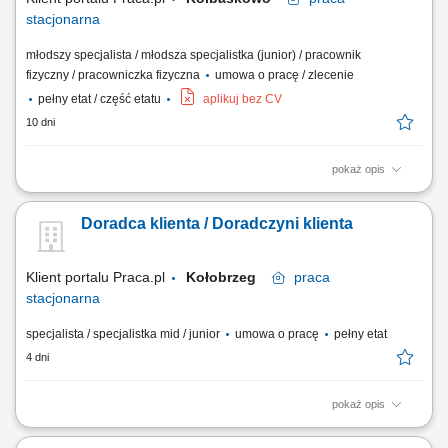
stacjonarna
młodszy specjalista / młodsza specjalistka (junior) / pracownik
fizyczny / pracowniczka fizyczna
umowa o pracę / zlecenie
pełny etat / część etatu
aplikuj bez CV
10 dni
pokaż opis
Praca dla osób z doświadczeniem lub bez.
Doradca klienta / Doradczyni klienta
Klient portalu Praca.pl
Kołobrzeg
praca
stacjonarna
specjalista / specjalistka mid / junior
umowa o pracę
pełny etat
4 dni
pokaż opis
Pomoc klientom w wyborze produktów oraz zapewnienie profesjonalnej
obsługi. Realizacja celów sprzedażowych poprzez aktywne doradztwo.