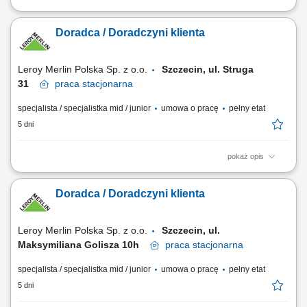
Pomoc klientom w wyborze produktów oraz zapewnienie profesjonalnej
obsługi. Realizacja celów sprzedażowych poprzez aktywne doradztwo.
Doradca / Doradczyni klienta
Przygotowywanie zamówień i monitorowanie ich realizacji. Dbanie o
prawidłową prezentację produktów oraz dostępność asortymentu.
Współpraca z innymi...
Leroy Merlin Polska Sp. z o.o.
Szczecin, ul. Struga
31
praca
stacjonarna
specjalista / specjalistka mid / junior
umowa o pracę
pełny etat
5 dni
pokaż opis
Co będziesz robić? Twój start z Buddym: przez pierwsze 4 miesiące
będziesz pracować na dziale oraz zdobywać wiedzę sprzedażową przy
Doradca / Doradczyni klienta
wsparciu opiekuna wdrożenia i zespołu, Aktywna sprzedaż i doradztwo:
będziesz sprzedawać i doradzać klientom w wyborze najlepszych
produktów i usług,...
Leroy Merlin Polska Sp. z o.o.
Szczecin, ul.
Maksymiliana Golisza 10h
praca
stacjonarna
specjalista / specjalistka mid / junior
umowa o pracę
pełny etat
5 dni