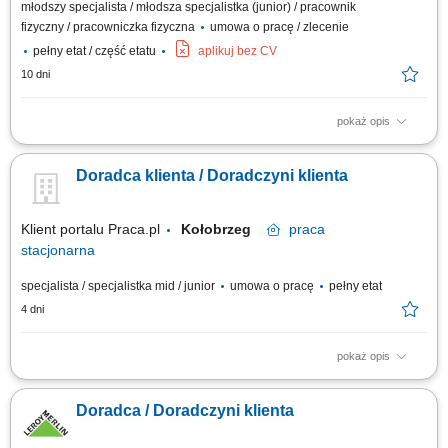
młodszy specjalista / młodsza specjalistka (junior) / pracownik
fizyczny / pracowniczka fizyczna
umowa o pracę / zlecenie
pełny etat / część etatu
aplikuj bez CV
10 dni
pokaż opis
Praca dla osób z doświadczeniem lub bez.
Doradca klienta / Doradczyni klienta
Klient portalu Praca.pl
Kołobrzeg
praca
stacjonarna
specjalista / specjalistka mid / junior
umowa o pracę
pełny etat
4 dni
pokaż opis
Pomoc klientom w wyborze produktów oraz zapewnienie profesjonalnej
obsługi. Realizacja celów sprzedażowych poprzez aktywne doradztwo.
Doradca / Doradczyni klienta
Przygotowywanie zamówień i monitorowanie ich realizacji. Dbanie o
prawidłową prezentację produktów oraz dostępność asortymentu.