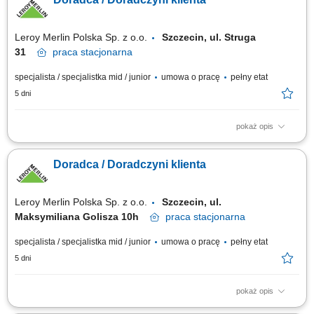
Przygotowywanie zamówień i monitorowanie ich realizacji. Dbanie o
prawidłową prezentację produktów oraz dostępność asortymentu.
Współpraca z innymi...
Leroy Merlin Polska Sp. z o.o.
Szczecin, ul. Struga
31
praca
stacjonarna
specjalista / specjalistka mid / junior
umowa o pracę
pełny etat
5 dni
pokaż opis
Co będziesz robić? Twój start z Buddym: przez pierwsze 4 miesiące
będziesz pracować na dziale oraz zdobywać wiedzę sprzedażową przy
Doradca / Doradczyni klienta
wsparciu opiekuna wdrożenia i zespołu, Aktywna sprzedaż i doradztwo:
będziesz sprzedawać i doradzać klientom w wyborze najlepszych
produktów i usług,...
Leroy Merlin Polska Sp. z o.o.
Szczecin, ul.
Maksymiliana Golisza 10h
praca
stacjonarna
specjalista / specjalistka mid / junior
umowa o pracę
pełny etat
5 dni
pokaż opis
Co będziesz robić? Twój start z Buddym: przez pierwsze 4 miesiące