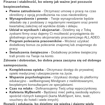
Finanse i stabilność, bo wiemy jak ważne jest poczucie
bezpieczeństwa.
Pewne zatrudnienie
- Otrzymasz umowę o pracę na czas
określony z opcją przedłużenia na czas nieokreślony.
Wynagrodzenie i premie
- Twoje wynagrodzenie będzie
składało się z podstawy z regularnymi rewizjami oraz premii
kwartalnej zależnej od wyników działu i sklepu.
Udział w wynikach i akcjonariat -
Dzielimy się z Tobą
zyskami firmy oraz dajemy Ci możliwość przystąpienia do
globalnego programu akcjonariatu pracowniczego ALL ADEO.
Program polecania pracowników -
Możesz uzyskać
dodatkowy bonus za polecenie znajomej lub znajomego do
pracy.
Świadczenia świąteczne -
Dodatkowy przelew świąteczny
trafi prosto na Twoje na konto.
Zdrowie i dobrostan, bo dobra praca zaczyna się od dobrego
samopoczucia.
Kompleksowa opieka -
Otrzymasz dostęp do prywatnej
opieki medycznej i ubezpieczenie na życie.
Wsparcie psychologiczne -
Uzyskasz dostęp do platformy
edukacyjno - wellbeingowej Mindgram z nielimitowanymi,
bezpłatnymi konsultacjami ze specjalistami.
Czas na relaks
- Dofinansujemy Twój urlop wypoczynkowy.
Kafeteria MyBenefit -
Będziesz mieć pełną swobodę wyboru
spośród różnych kategorii (karta MultiSport, kino, teatr,
vouchery do hoteli i wiele innych).
Rozwój i edukacja, bo dzielimy się wiedzą i dajemy wiele