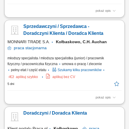
pokaż opis
Codzienny kontakt z klientami i wsparcie ich w podejmowaniu decyzji
zakupowych. Prezentowanie produktów, odpowiadanie na pytania oraz
Sprzedawczyni / Sprzedawca -
proponowanie najlepszych rozwiązań. Obsługa zamówień i
koordynowanie ich realizacji. Uzupełnianie produktów na półkach oraz
Doradczyni Klienta / Doradca Klienta
dbanie o atrakcyjny wygląd...
MONNARI TRADE S.A.
Kołbaskowo, C.H. Auchan
praca
stacjonarna
młodszy specjalista / młodsza specjalistka (junior) / pracownik
fizyczny / pracowniczka fizyczna
umowa o pracę / zlecenie
pełny etat / część etatu
Szukamy kilku pracowników
aplikuj szybko
aplikuj bez CV
5 dni
pokaż opis
Salon Monnari Praca od zaraz Praca dla osób z doświadczeniem i bez
doświadczenia
Doradczyni / Doradca Klienta
Klient portalu Praca.pl
Kołbaskowo
praca