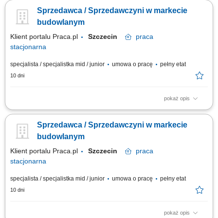
będziesz pracować na dziale oraz zdobywać wiedzę sprzedażową przy
Sprzedawca / Sprzedawczyni w markecie
wsparciu opiekuna wdrożenia i zespołu, Aktywna sprzedaż i doradztwo:
będziesz sprzedawać i doradzać klientom w wyborze najlepszych
budowlanym
produktów i usług,...
Klient portalu Praca.pl
Szczecin
praca
stacjonarna
specjalista / specjalistka mid / junior
umowa o pracę
pełny etat
10 dni
pokaż opis
Codzienny kontakt z klientami i wsparcie ich w podejmowaniu decyzji
zakupowych. Prezentowanie produktów, odpowiadanie na pytania oraz
Sprzedawca / Sprzedawczyni w markecie
proponowanie najlepszych rozwiązań. Obsługa zamówień i
koordynowanie ich realizacji. Uzupełnianie produktów na półkach oraz
budowlanym
dbanie o atrakcyjny wygląd...
Klient portalu Praca.pl
Szczecin
praca
stacjonarna
specjalista / specjalistka mid / junior
umowa o pracę
pełny etat
10 dni
pokaż opis