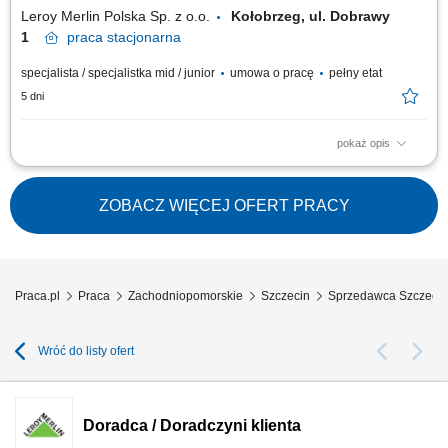
Współpraca z innymi...
Leroy Merlin Polska Sp. z o.o.
Kołobrzeg, ul. Dobrawy
1
praca
stacjonarna
specjalista / specjalistka mid / junior
umowa o pracę
pełny etat
5 dni
pokaż opis
Co będziesz robić? Twój start z Buddym: przez pierwsze 4 miesiące
będziesz pracować na dziale oraz zdobywać wiedzę sprzedażową przy
wsparciu opiekuna wdrożenia i zespołu, Aktywna sprzedaż i doradztwo:
ZOBACZ WIĘCEJ OFERT PRACY
będziesz sprzedawać i doradzać klientom w wyborze najlepszych
produktów i usług,...
Praca.pl
Praca
Zachodniopomorskie
Szczecin
Sprzedawca Szczecin
Wróć do listy ofert
Doradca / Doradczyni klienta