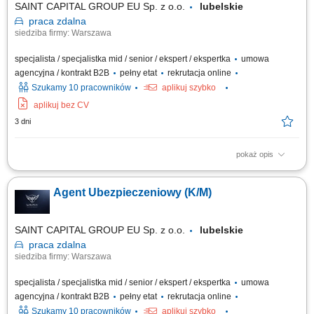
SAINT CAPITAL GROUP EU Sp. z o.o.
lubelskie
praca
zdalna
siedziba firmy: Warszawa
specjalista / specjalistka mid / senior / ekspert / ekspertka
umowa
agencyjna / kontrakt B2B
pełny etat
rekrutacja online
Szukamy 10 pracowników
aplikuj szybko
aplikuj bez CV
3 dni
pokaż opis
Opis stanowiska: Rozwijanie współpracy z obecnymi klientami oraz
pozyskiwanie nowych odbiorców usług. Doradztwo w zakresie
Agent Ubezpieczeniowy (K/M)
ubezpieczeń na życie, majątkowych, komunikacyjnych i dla firm.
Budowanie długofalowych relacji oraz dopasowywanie rozwiązań do
potrzeb klientów. Rozwijanie własnego...
SAINT CAPITAL GROUP EU Sp. z o.o.
lubelskie
praca
zdalna
siedziba firmy: Warszawa
specjalista / specjalistka mid / senior / ekspert / ekspertka
umowa
agencyjna / kontrakt B2B
pełny etat
rekrutacja online
Szukamy 10 pracowników
aplikuj szybko