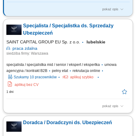
pokaż opis
Twój zakres obowiązków: budowanie własnego biznesu przy wsparciu
solidnej marki, pozyskiwanie Klientów, sprzedaż ubezpieczeń na życie,
Specjalista / Specjalistka ds. Sprzedaży
organizacja własnej aktywności i kalendarza spotkań.
Ubezpieczeń
SAINT CAPITAL GROUP EU Sp. z o.o.
lubelskie
praca
zdalna
siedziba firmy: Warszawa
specjalista / specjalistka mid / senior / ekspert / ekspertka
umowa
agencyjna / kontrakt B2B
pełny etat
rekrutacja online
Szukamy 10 pracowników
aplikuj szybko
aplikuj bez CV
1 dni
pokaż opis
Opis stanowiska: Kompleksowa obsługa klientów w zakresie produktów
ubezpieczeniowych. Rozbudowa własnego portfela oraz aktywne
Doradca / Doradczyni ds. Ubezpieczeń
pozyskiwanie nowych klientów. Analiza potrzeb i przygotowywanie
indywidualnych rozwiązań ubezpieczeniowych. Budowanie pozycji
zaufanego doradcy na lokalnym rynku.