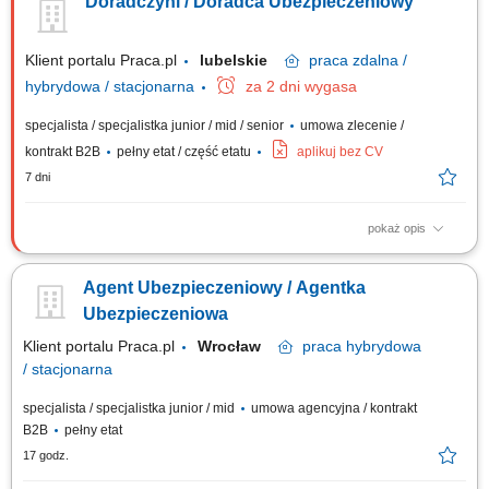
Doradczyni / Doradca Ubezpieczeniowy
życie, majątkowe, grupowe). Będziesz przygotowywać oferty
ubezpieczeniowe i prowadzić spotkania z klientami. Twoim zadaniem
będzie doradzanie klientom jak...
Klient portalu Praca.pl
lubelskie
praca
zdalna /
hybrydowa / stacjonarna
za 2 dni wygasa
specjalista / specjalistka junior / mid / senior
umowa zlecenie /
kontrakt B2B
pełny etat / część etatu
aplikuj bez CV
7 dni
pokaż opis
Aktywne pozyskiwanie klientów i sprzedaż produktów
ubezpieczeniowych (na życie, majątkowych, grupowych).
Agent Ubezpieczeniowy / Agentka
Przygotowywanie ofert i prowadzenie spotkań sprzedażowych. Analiza
potrzeb klienta i rekomendowanie dopasowanych rozwiązań. Budowanie
Ubezpieczeniowa
długofalowych relacji i opieka posprzedażowa....
Klient portalu Praca.pl
Wrocław
praca
hybrydowa
/ stacjonarna
specjalista / specjalistka junior / mid
umowa agencyjna / kontrakt
B2B
pełny etat
17 godz.