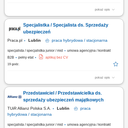
pokaż opis
Budowanie i pozyskiwanie własnego portfela klientów oraz relacji
biznesowych; Analiza potrzeb klientów oraz dobór rozwiązań
Specjalistka / Specjalista ds. Sprzedaży
ubezpieczeniowych; Prowadzenie spotkań handlowych w formie online
i stacjonarnej; Realizacja indywidualnych celów sprzedażowych przy
ubezpieczeń
zachowaniu wysokiej jakości...
Praca.pl
Lublin
praca
hybrydowa / stacjonarna
specjalista / specjalistka junior / mid
umowa agencyjna / kontrakt
B2B
pełny etat
aplikuj bez CV
19 godz.
pokaż opis
Zadania Tworzenie i pielęgnowanie trwałych więzi biznesowych.
Dokonywanie audytu potrzeb klientów oraz projektowanie dla nich
Przedstawiciel / Przedstawicielka ds.
dedykowanych rozwiązań polisowych. Organizowanie oraz
prowadzenie prezentacji i konsultacji w trybie online oraz stacjonarnie.
sprzedaży ubezpieczeń majątkowych
Samodzielne generowanie leadów i...
TUiR Allianz Polska S.A.
Lublin
praca
hybrydowa / stacjonarna
specjalista / specjalistka junior / mid
umowa agencyjna / kontrakt