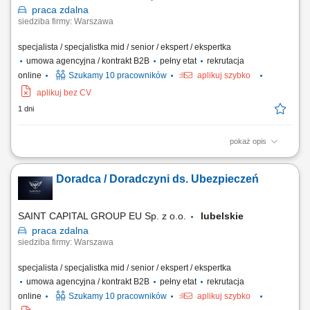
praca
zdalna
siedziba firmy: Warszawa
specjalista / specjalistka mid / senior / ekspert / ekspertka
umowa agencyjna / kontrakt B2B
pełny etat
rekrutacja
online
Szukamy 10 pracowników
aplikuj szybko
aplikuj bez CV
1 dni
pokaż opis
Opis stanowiska: Kompleksowa obsługa klientów w zakresie produktów
ubezpieczeniowych. Rozbudowa własnego portfela oraz aktywne
Doradca / Doradczyni ds. Ubezpieczeń
pozyskiwanie nowych klientów. Analiza potrzeb i przygotowywanie
indywidualnych rozwiązań ubezpieczeniowych. Budowanie pozycji
zaufanego doradcy na lokalnym rynku.
SAINT CAPITAL GROUP EU Sp. z o.o.
lubelskie
praca
zdalna
siedziba firmy: Warszawa
specjalista / specjalistka mid / senior / ekspert / ekspertka
umowa agencyjna / kontrakt B2B
pełny etat
rekrutacja
online
Szukamy 10 pracowników
aplikuj szybko