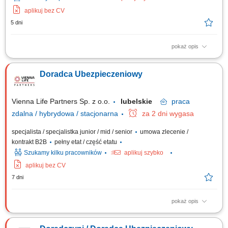
aplikuj bez CV
5 dni
pokaż opis
Opis stanowiska: Aktywna obsługa i cross-selling w ramach własnego
portfela klientów; Doradztwo w zakresie pełnej gamy ubezpieczeń
Doradca Ubezpieczeniowy
(życiowe, majątkowe, komunikacyjne, firmowe) Koncentracja na
budowaniu długofalowych relacji w obszarze ubezpieczeń na życie;
Pozyskiwanie nowych klientów i...
Vienna Life Partners Sp. z o.o.
lubelskie
praca
zdalna / hybrydowa / stacjonarna
za 2 dni wygasa
specjalista / specjalistka junior / mid / senior
umowa zlecenie /
kontrakt B2B
pełny etat / część etatu
Szukamy kilku pracowników
aplikuj szybko
aplikuj bez CV
7 dni
pokaż opis
Twój zakres obowiązków: Będziesz aktywnie poszukiwać nowych
klientów i oferować im produkty ubezpieczeniowe (ubezpieczenia na