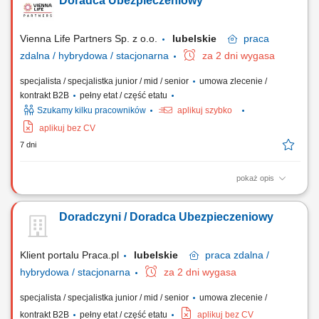
Doradca Ubezpieczeniowy
(życiowe, majątkowe, komunikacyjne, firmowe) Koncentracja na
budowaniu długofalowych relacji w obszarze ubezpieczeń na życie;
Pozyskiwanie nowych klientów i...
Vienna Life Partners Sp. z o.o.
lubelskie
praca
zdalna / hybrydowa / stacjonarna
za 2 dni wygasa
specjalista / specjalistka junior / mid / senior
umowa zlecenie /
kontrakt B2B
pełny etat / część etatu
Szukamy kilku pracowników
aplikuj szybko
aplikuj bez CV
7 dni
pokaż opis
Twój zakres obowiązków: Będziesz aktywnie poszukiwać nowych
klientów i oferować im produkty ubezpieczeniowe (ubezpieczenia na
Doradczyni / Doradca Ubezpieczeniowy
życie, majątkowe, grupowe). Będziesz przygotowywać oferty
ubezpieczeniowe i prowadzić spotkania z klientami. Twoim zadaniem
będzie doradzanie klientom jak...
Klient portalu Praca.pl
lubelskie
praca
zdalna /
hybrydowa / stacjonarna
za 2 dni wygasa
specjalista / specjalistka junior / mid / senior
umowa zlecenie /
kontrakt B2B
pełny etat / część etatu
aplikuj bez CV