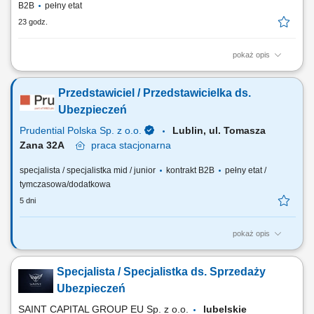
B2B
pełny etat
23 godz.
pokaż opis
Zakres obowiązków: Budowanie i rozwijanie relacji z klientami; Analiza
potrzeb klientów i dobór odpowiednich rozwiązań ubezpieczeniowych;
Przedstawiciel / Przedstawicielka ds.
Prowadzenie spotkań online i stacjonarnych; Rozwijanie własnego
portfela klientów; Aktywne pozyskiwanie nowych kontaktów
Ubezpieczeń
biznesowych; Realizacja...
Prudential Polska Sp. z o.o.
Lublin, ul. Tomasza
Zana 32A
praca
stacjonarna
specjalista / specjalistka mid / junior
kontrakt B2B
pełny etat /
tymczasowa/dodatkowa
5 dni
pokaż opis
Twój zakres obowiązków: budowanie własnego biznesu przy wsparciu
solidnej marki, pozyskiwanie Klientów, sprzedaż ubezpieczeń na życie,
Specjalista / Specjalistka ds. Sprzedaży
organizacja własnej aktywności i kalendarza spotkań.
Ubezpieczeń
SAINT CAPITAL GROUP EU Sp. z o.o.
lubelskie