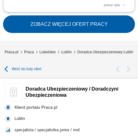
pokaż opis
Budowanie i pozyskiwanie własnego portfela klientów oraz relacji
biznesowych; Analiza potrzeb klientów oraz dobór rozwiązań
ubezpieczeniowych; Prowadzenie spotkań handlowych w formie online i
ZOBACZ WIĘCEJ OFERT PRACY
stacjonarnej; Realizacja indywidualnych celów sprzedażowych przy
zachowaniu wysokiej jakości...
Praca.pl
Praca
Lubelskie
Lublin
Doradca Ubezpieczeniowy Lublin
Wróć do listy ofert
Doradca Ubezpieczeniowy / Doradczyni
Ubezpieczeniowa
Klient portalu Praca.pl
Lublin
specjalista / specjalistka junior / mid