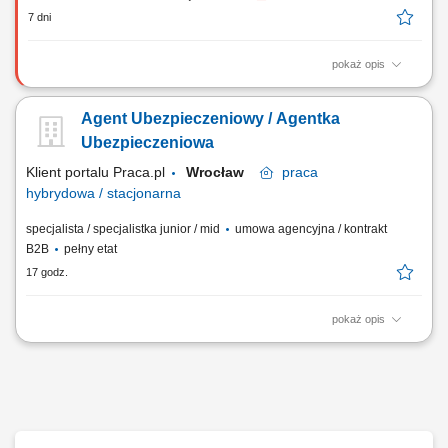
7 dni
pokaż opis
Aktywne pozyskiwanie klientów i sprzedaż produktów
ubezpieczeniowych (na życie, majątkowych, grupowych).
Agent Ubezpieczeniowy / Agentka
Przygotowywanie ofert i prowadzenie spotkań sprzedażowych. Analiza
potrzeb klienta i rekomendowanie dopasowanych rozwiązań.
Ubezpieczeniowa
Budowanie długofalowych relacji i opieka posprzedażowa....
Klient portalu Praca.pl
Wrocław
praca
hybrydowa / stacjonarna
specjalista / specjalistka junior / mid
umowa agencyjna / kontrakt
B2B
pełny etat
17 godz.
pokaż opis
Budowanie i pozyskiwanie własnego portfela klientów oraz relacji
biznesowych; Analiza potrzeb klientów oraz dobór rozwiązań
ubezpieczeniowych; Prowadzenie spotkań handlowych w formie online
i stacjonarnej; Realizacja indywidualnych celów sprzedażowych przy
zachowaniu wysokiej jakości...