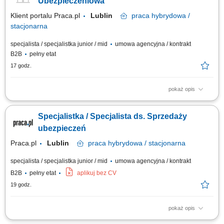
Ubezpieczeniowa
Klient portalu Praca.pl
Lublin
praca
hybrydowa /
stacjonarna
specjalista / specjalistka junior / mid
umowa agencyjna / kontrakt
B2B
pełny etat
17 godz.
pokaż opis
Budowanie i pozyskiwanie własnego portfela klientów oraz relacji
biznesowych; Analiza potrzeb klientów oraz dobór rozwiązań
Specjalistka / Specjalista ds. Sprzedaży
ubezpieczeniowych; Prowadzenie spotkań handlowych w formie online i
stacjonarnej; Realizacja indywidualnych celów sprzedażowych przy
ubezpieczeń
zachowaniu wysokiej jakości...
Praca.pl
Lublin
praca
hybrydowa / stacjonarna
specjalista / specjalistka junior / mid
umowa agencyjna / kontrakt
B2B
pełny etat
aplikuj bez CV
19 godz.
pokaż opis
Zadania Tworzenie i pielęgnowanie trwałych więzi biznesowych.