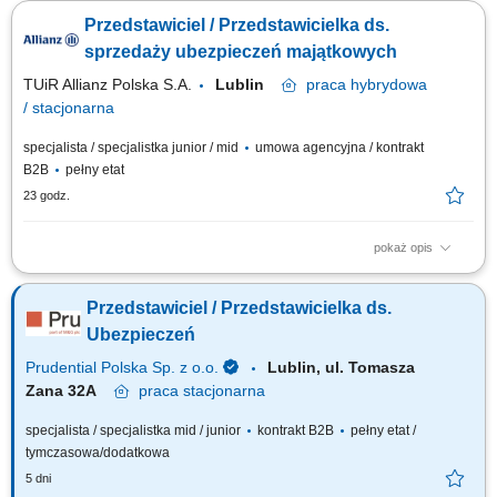
Dokonywanie audytu potrzeb klientów oraz projektowanie dla nich
Przedstawiciel / Przedstawicielka ds.
dedykowanych rozwiązań polisowych. Organizowanie oraz prowadzenie
prezentacji i konsultacji w trybie online oraz stacjonarnie. Samodzielne
sprzedaży ubezpieczeń majątkowych
generowanie leadów i...
TUiR Allianz Polska S.A.
Lublin
praca
hybrydowa
/ stacjonarna
specjalista / specjalistka junior / mid
umowa agencyjna / kontrakt
B2B
pełny etat
23 godz.
pokaż opis
Zakres obowiązków: Budowanie i rozwijanie relacji z klientami; Analiza
potrzeb klientów i dobór odpowiednich rozwiązań ubezpieczeniowych;
Przedstawiciel / Przedstawicielka ds.
Prowadzenie spotkań online i stacjonarnych; Rozwijanie własnego
portfela klientów; Aktywne pozyskiwanie nowych kontaktów biznesowych;
Ubezpieczeń
Realizacja...
Prudential Polska Sp. z o.o.
Lublin, ul. Tomasza
Zana 32A
praca
stacjonarna
specjalista / specjalistka mid / junior
kontrakt B2B
pełny etat /
tymczasowa/dodatkowa
5 dni