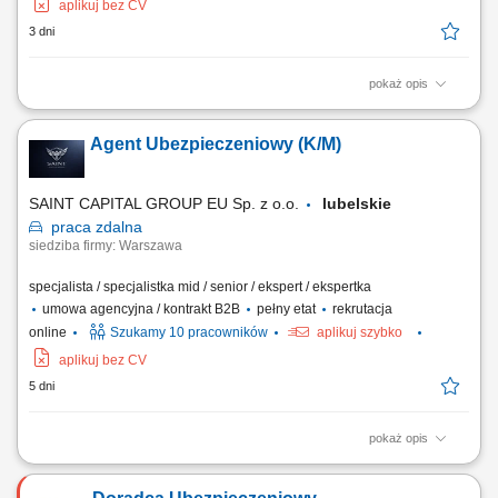
aplikuj bez CV
3 dni
pokaż opis
Opis stanowiska: Rozwijanie współpracy z obecnymi klientami oraz
pozyskiwanie nowych odbiorców usług. Doradztwo w zakresie
Agent Ubezpieczeniowy (K/M)
ubezpieczeń na życie, majątkowych, komunikacyjnych i dla firm.
Budowanie długofalowych relacji oraz dopasowywanie rozwiązań do
potrzeb klientów. Rozwijanie własnego...
SAINT CAPITAL GROUP EU Sp. z o.o.
lubelskie
praca
zdalna
siedziba firmy: Warszawa
specjalista / specjalistka mid / senior / ekspert / ekspertka
umowa agencyjna / kontrakt B2B
pełny etat
rekrutacja
online
Szukamy 10 pracowników
aplikuj szybko
aplikuj bez CV
5 dni
pokaż opis
Opis stanowiska: Aktywna obsługa i cross-selling w ramach własnego
portfela klientów; Doradztwo w zakresie pełnej gamy ubezpieczeń