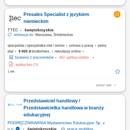
ZAKRES OBOWIĄZKÓW: Aktywny kontakt telefoniczny z klientami
zainteresowanymi naszymi produktami Sprzedaż usług związanych z
Presales Specialist z językiem
finansami, w tym szkoleń z zakresu edukacji finansowej; Budowanie
relacji i pozyskiwanie klientów dla naszych kluczowych Partnerów
niemieckim
Biznesowych. CZEGO WYMAGAMY: Chęć...
TTEC
świętokrzyskie
relokacja do:
Warszawa, Śródmieście
specjalista / specjalistka mid / senior
umowa o pracę
pełny
etat
9 000 zł
brutto/mies.
rekrutacja online
Szukamy 2 pracowników
aplikuj szybko
aplikuj bez CV
1 dni
pokaż opis
As a Sales Representative (Presales) with German – Hybrid, working on
site in Warsaw, Poland, you’ll be a part of bringing humanity to business.
Przedstawiciel handlowy /
#experienceTTEC Our employees have spoken. Our purpose, team,
and company culture are amazing and our Great Place to Work®
Przedstawicielka handlowa w branży
certification in Poland...
edukacyjnej
PODRĘCZNIKARNIA Wydawnictwo Edukacyjne Sp. z
o.o.
świętokrzyskie
praca
mobilna