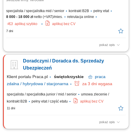
siedziba firmy: Wrocław
specjalista / specjalistka mid / senior
kontrakt B2B
pełny etat
8 000 - 18 000 zł
netto (+VAT)/mies.
rekrutacja online
aplikuj szybko
aplikuj bez CV
7 dni
pokaż opis
Samodzielne pozyskiwanie nowych klientów B2B poprzez aktywne
działania outbound (cold calling, cold mailing, LinkedIn) oraz praca z
Doradczyni / Doradca ds. Sprzedaży
przekazanymi kontaktami (ciepłe leady) - Prezentacja oferty firmy i
wsparcie klientów przy składaniu wniosków; Kompleksowe zarządzanie
Ubezpieczeń
procesem sprzedaży – od...
Klient portalu Praca.pl
świętokrzyskie
praca
zdalna / hybrydowa / stacjonarna
za 3 dni wygasa
specjalista / specjalistka junior / mid / senior
umowa zlecenie /
kontrakt B2B
pełny etat / część etatu
aplikuj bez CV
11 dni
pokaż opis
Pozyskiwanie nowych klientów i oferta ubezpieczeń (na życie,