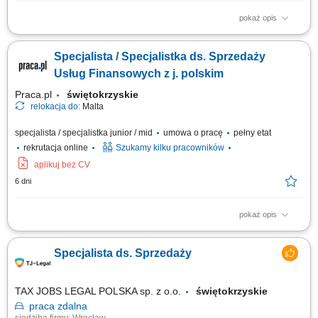
pokaż opis
Opis stanowiska pozyskiwanie informacji o potencjalnych klientach i
analizowanie ich potrzeb biznesowych, inicjowanie kontaktów z firmami
Specjalista / Specjalistka ds. Sprzedaży
oraz budowanie zainteresowania ofertą, współpraca z zespołem
sprzedaży w zakresie przygotowywania nowych możliwości biznesowych,
Usług Finansowych z j. polskim
umawianie spotkań...
Praca.pl
świętokrzyskie
relokacja do:
Malta
specjalista / specjalistka junior / mid
umowa o pracę
pełny etat
rekrutacja online
Szukamy kilku pracowników
aplikuj bez CV
6 dni
pokaż opis
Zakres obowiązków: Telefoniczny kontakt z klientami zainteresowanymi
ofertą. Sprzedaż usług z obszaru finansów, w tym szkoleń z zakresu
Specjalista ds. Sprzedaży
edukacji finansowej. Budowanie długofalowych relacji z klientami.
Pozyskiwanie nowych klientów i rozwijanie współpracy z partnerami
biznesowymi....
TAX JOBS LEGAL POLSKA sp. z o.o.
świętokrzyskie
praca
zdalna