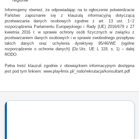
regionie
Informujemy również, że odpowiadając na to ogłoszenie potwierdzacie
Państwo zapoznanie się z klauzulą informacyjną dotyczącą
przetwarzania danych osobowych zgodnie z art. 13 ust. 1−2
rozporządzenia Parlamentu Europejskiego i Rady (UE) 2016/679 z 27
kwietnia 2016 r. w sprawie ochrony osób fizycznych w związku z
przetwarzaniem danych osobowych i w sprawie swobodnego przepływu
takich danych oraz uchylenia dyrektywy 95/46/WE (ogólne
rozporządzenie o ochronie danych) (Dz.Urz. UE L 119, s. 1) – dalej
RODO.
Pełna treść klauzuli zgodnie z obowiązkiem informacyjnym dostępna
jest pod tym linkiem: www.play4mix.pl/_rodo/rekrutacja/konsultant.pdf