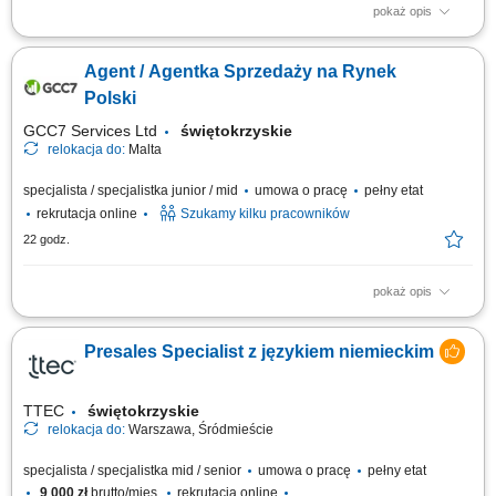
pokaż opis
Opis stanowiska pracy/zadania: Aktywne pozyskiwanie nowych klientów i
rozwijanie sieci partnerów. Utrzymywanie stałego kontaktu z obecnymi
Agent / Agentka Sprzedaży na Rynek
klientami oraz zapewnianie im bieżącego wsparcia. Prowadzenie
negocjacji handlowych oraz przygotowywanie ofert dopasowanych do
Polski
potrzeb klientów i celów...
GCC7 Services Ltd
świętokrzyskie
relokacja do:
Malta
specjalista / specjalistka junior / mid
umowa o pracę
pełny etat
rekrutacja online
Szukamy kilku pracowników
22 godz.
pokaż opis
ZAKRES OBOWIĄZKÓW: Aktywny kontakt telefoniczny z klientami
zainteresowanymi naszymi produktami Sprzedaż usług związanych z
Presales Specialist z językiem niemieckim
finansami, w tym szkoleń z zakresu edukacji finansowej; Budowanie
relacji i pozyskiwanie klientów dla naszych kluczowych Partnerów
Biznesowych. CZEGO WYMAGAMY: Chęć...
TTEC
świętokrzyskie
relokacja do:
Warszawa, Śródmieście
specjalista / specjalistka mid / senior
umowa o pracę
pełny etat
9 000 zł
brutto/mies.
rekrutacja online