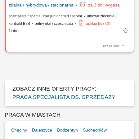
zdalna / hybrydowa / stacjonarna
za 3 dni wygasa
specjalista / specjalistka junior / mid / senior
umowa zlecenie /
kontrakt B2B
pełny etat / część etatu
aplikuj bez CV
11 dni
pokaż opis
Pozyskiwanie nowych klientów i oferta ubezpieczeń (na życie,
majątkowe, grupowe). Przygotowywanie indywidualnych ofert
ubezpieczeniowych Spotkania z klientami. Doradztwo w wyborze
najlepszych rozwiązań ubezpieczeniowych. Budowanie trwałych relacji
z klientami. Rozwój umiejętności...
ZOBACZ INNE OFERTY PRACY:
PRACA SPECJALISTA DS. SPRZEDAŻY
PRACA W MIASTACH
Chęciny
Daleszyce
Bodzentyn
Suchedniów