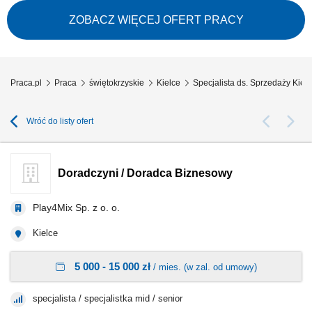
majątkowe, grupowe). Przygotowywanie indywidualnych ofert
ubezpieczeniowych Spotkania z klientami. Doradztwo w wyborze
ZOBACZ WIĘCEJ OFERT PRACY
najlepszych rozwiązań ubezpieczeniowych. Budowanie trwałych relacji z
klientami. Rozwój umiejętności...
Praca.pl
Praca
świętokrzyskie
Kielce
Specjalista ds. Sprzedaży Kiel
Wróć do listy ofert
Doradczyni / Doradca Biznesowy
Play4Mix Sp. z o. o.
Kielce
5 000 - 15 000 zł
/ mies. (w zal. od umowy)
specjalista / specjalistka mid / senior