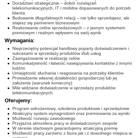
Doradztwo strategicznie – dobór rozwiązań
telekomunikacyjnych, IT i mobilne dopasowanych do potrzeb
klienta
Budowanie długofalowych relacji – nie tylko sprzedajesz, ale
stajesz się partnerem biznesowym
Realizowanie celów sprzedażowych – z jasnym systemem
premiowym i realnym wpływem na swój wynik
Wymagania:
Nieprzeciętny potencjał handlowy poparty doświadczeniem i
sukcesami w sprzedaży produktów i/lub usług
Zaangażowanie w realizację celów
Komunikatywność i łatwość nawiązywania kontaktów z innymi
ludźmi
Umiejętność słuchania i reagowania na potrzeby klientów
Prowadzenie własnej działalności gospodarczej lub jej
założenie (warunek konieczny)
Mile widziane doświadczenie w sprzedaży produktów
telekomunikacyjnych
Oferujemy:
Program wdrożeniowy, szkolenia produktowe i sprzedażowe
Atrakcyjny system wynagrodzeń oraz premiowania za wyniki
Możliwość rozwoju zawodowego
Przyjazna atmosfera pracy w doświadczonym zespole
W okresie startowym gwarantujemy atrakcyjną premię
Możliwość pracy zarówno z biura jak i z dowolnego miejsca w