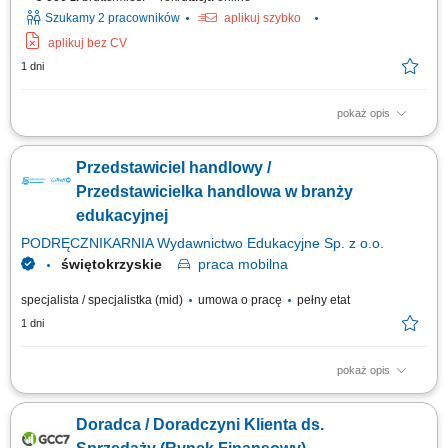
Szukamy 2 pracowników
aplikuj szybko
aplikuj bez CV
1 dni
pokaż opis
As a Sales Representative (Presales) with German – Hybrid, working on
site in Warsaw, Poland, you’ll be a part of bringing humanity to business.
Przedstawiciel handlowy /
#experienceTTEC Our employees have spoken. Our purpose, team, and
company culture are amazing and our Great Place to Work® certification
Przedstawicielka handlowa w branży
in Poland...
edukacyjnej
PODRĘCZNIKARNIA Wydawnictwo Edukacyjne Sp. z o.o.
świętokrzyskie
praca
mobilna
specjalista / specjalistka (mid)
umowa o pracę
pełny etat
1 dni
pokaż opis
Opis stanowiska: Aktywne pozyskiwanie klientów instytucjonalnych i
realizowanie polityki sprzedażowej w przydzielonym rejonie;
Doradca / Doradczyni Klienta ds.
Prowadzenie prezentacji rozwiązań edukacyjnych, asortymentu
rozwojowego oraz nowoczesnych elektroniki i wyposażenia dla