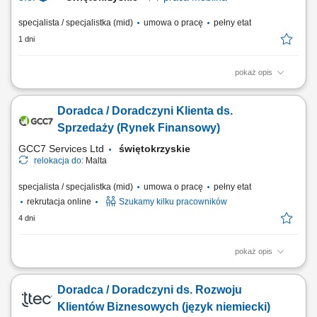
specjalista / specjalistka (mid)
umowa o pracę
pełny etat
1 dni
pokaż opis
Opis stanowiska: Aktywne pozyskiwanie klientów instytucjonalnych i
realizowanie polityki sprzedażowej w przydzielonym rejonie;
Doradca / Doradczyni Klienta ds.
Prowadzenie prezentacji rozwiązań edukacyjnych, asortymentu
rozwojowego oraz nowoczesnych elektroniki i wyposażenia dla
Sprzedaży (Rynek Finansowy)
placówek; Przygotowywanie ofert dostosowanych...
GCC7 Services Ltd
świętokrzyskie
relokacja do:
Malta
specjalista / specjalistka (mid)
umowa o pracę
pełny etat
rekrutacja online
Szukamy kilku pracowników
4 dni
pokaż opis
Zakres obowiązków: Telefoniczny kontakt z klientami zainteresowanymi
ofertą. Sprzedaż usług z obszaru finansów, w tym szkoleń dotyczących
Doradca / Doradczyni ds. Rozwoju
edukacji finansowej. Budowanie długofalowych relacji z klientami oraz
pozyskiwanie nowych odbiorców dla partnerów biznesowych.
Klientów Biznesowych (język niemiecki)