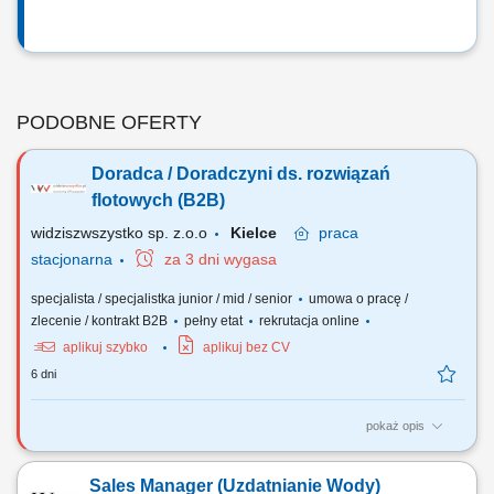
PODOBNE OFERTY
Doradca / Doradczyni ds. rozwiązań
flotowych (B2B)
widziszwszystko sp. z.o.o
Kielce
praca
stacjonarna
za 3 dni wygasa
specjalista / specjalistka junior / mid / senior
umowa o pracę /
zlecenie / kontrakt B2B
pełny etat
rekrutacja online
aplikuj szybko
aplikuj bez CV
6 dni
pokaż opis
Opis stanowiska Poszukujemy osoby nastawionej na realizację celów
sprzedażowych. Zakres obowiązków obejmuje aktywne pozyskiwanie
Sales Manager (Uzdatnianie Wody)
nowych klientów B2B oraz budowanie własnej bazy kontaktów. Do