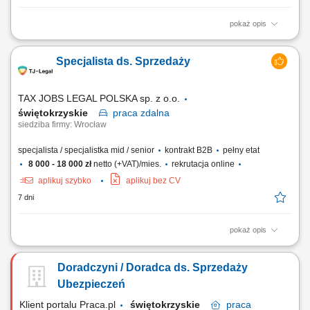
pokaż opis
Zakres obowiązków: Telefoniczny kontakt z klientami zainteresowanymi
ofertą. Sprzedaż usług z obszaru finansów, w tym szkoleń z zakresu
Specjalista ds. Sprzedaży
edukacji finansowej. Budowanie długofalowych relacji z klientami.
Pozyskiwanie nowych klientów i rozwijanie współpracy z partnerami
biznesowymi....
TAX JOBS LEGAL POLSKA sp. z o.o.
świętokrzyskie
praca
zdalna
siedziba firmy: Wrocław
specjalista / specjalistka mid / senior
kontrakt B2B
pełny etat
8 000 - 18 000 zł
netto (+VAT)/mies.
rekrutacja online
aplikuj szybko
aplikuj bez CV
7 dni
pokaż opis
Samodzielne pozyskiwanie nowych klientów B2B poprzez aktywne
działania outbound (cold calling, cold mailing, LinkedIn) oraz praca z
Doradczyni / Doradca ds. Sprzedaży
przekazanymi kontaktami (ciepłe leady) - Prezentacja oferty firmy i
wsparcie klientów przy składaniu wniosków; Kompleksowe zarządzanie
Ubezpieczeń
procesem sprzedaży – od...
Klient portalu Praca.pl
świętokrzyskie
praca