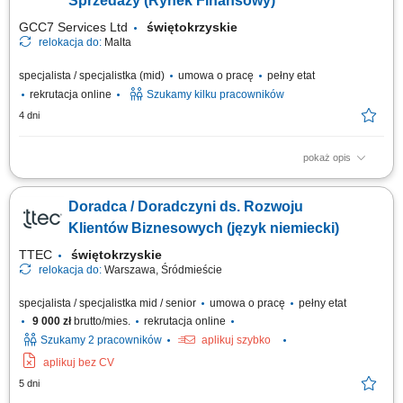
Sprzedaży (Rynek Finansowy)
placówek; Przygotowywanie ofert dostosowanych...
GCC7 Services Ltd
świętokrzyskie
relokacja do:
Malta
specjalista / specjalistka (mid)
umowa o pracę
pełny etat
rekrutacja online
Szukamy kilku pracowników
4 dni
pokaż opis
Zakres obowiązków: Telefoniczny kontakt z klientami zainteresowanymi
ofertą. Sprzedaż usług z obszaru finansów, w tym szkoleń dotyczących
Doradca / Doradczyni ds. Rozwoju
edukacji finansowej. Budowanie długofalowych relacji z klientami oraz
pozyskiwanie nowych odbiorców dla partnerów biznesowych. Realizacja
Klientów Biznesowych (język niemiecki)
celów...
TTEC
świętokrzyskie
relokacja do:
Warszawa, Śródmieście
specjalista / specjalistka mid / senior
umowa o pracę
pełny etat
9 000 zł
brutto/mies.
rekrutacja online
Szukamy 2 pracowników
aplikuj szybko
aplikuj bez CV
5 dni