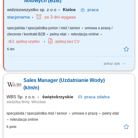
flotowych (B2B)
widziszwszystko sp. z.o.o
Kielce
praca
stacjonarna
za 3 dni wygasa
specjalista / specjalistka junior / mid / senior
umowa o pracę /
zlecenie / kontrakt B2B
pełny etat
rekrutacja online
aplikuj szybko
aplikuj bez CV
6 dni
pokaż opis
Opis stanowiska Poszukujemy osoby nastawionej na realizację celów
sprzedażowych. Zakres obowiązków obejmuje aktywne pozyskiwanie
Sales Manager (Uzdatnianie Wody)
nowych klientów B2B oraz budowanie własnej bazy kontaktów. Do zadań
należeć będzie m.in. pozyskiwanie nowych klientów biznesowych;
(k/m/n)
sprzedaż systemów...
WBS Sp. z o.o.
świętokrzyskie
praca
zdalna
siedziba firmy: Wrocław
specjalista / specjalistka mid / senior
umowa o pracę
pełny etat
rekrutacja online
6 godz.