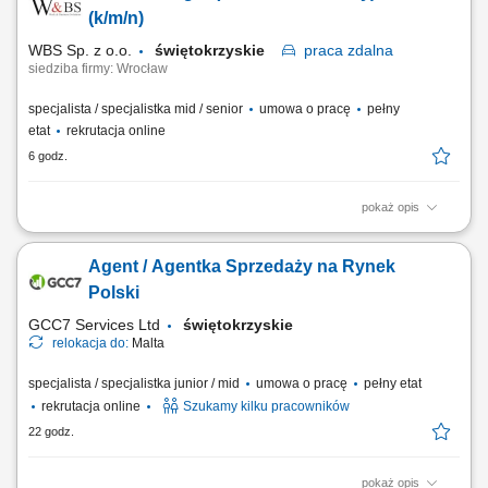
zadań należeć będzie m.in. pozyskiwanie nowych klientów
(k/m/n)
biznesowych; sprzedaż systemów...
WBS Sp. z o.o.
świętokrzyskie
praca
zdalna
siedziba firmy: Wrocław
specjalista / specjalistka mid / senior
umowa o pracę
pełny
etat
rekrutacja online
6 godz.
pokaż opis
Opis stanowiska pracy/zadania: Aktywne pozyskiwanie nowych klientów
i rozwijanie sieci partnerów. Utrzymywanie stałego kontaktu z obecnymi
Agent / Agentka Sprzedaży na Rynek
klientami oraz zapewnianie im bieżącego wsparcia. Prowadzenie
negocjacji handlowych oraz przygotowywanie ofert dopasowanych do
Polski
potrzeb klientów i celów...
GCC7 Services Ltd
świętokrzyskie
relokacja do:
Malta
specjalista / specjalistka junior / mid
umowa o pracę
pełny etat
rekrutacja online
Szukamy kilku pracowników
22 godz.
pokaż opis