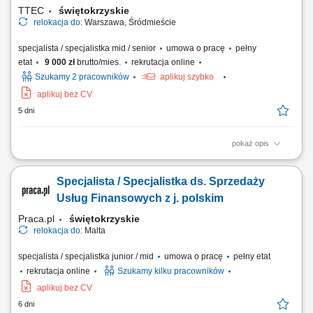
Realizacja celów...
TTEC
świętokrzyskie
relokacja do:
Warszawa, Śródmieście
specjalista / specjalistka mid / senior
umowa o pracę
pełny
etat
9 000 zł
brutto/mies.
rekrutacja online
Szukamy 2 pracowników
aplikuj szybko
aplikuj bez CV
5 dni
pokaż opis
Opis stanowiska pozyskiwanie informacji o potencjalnych klientach i
analizowanie ich potrzeb biznesowych, inicjowanie kontaktów z firmami
Specjalista / Specjalistka ds. Sprzedaży
oraz budowanie zainteresowania ofertą, współpraca z zespołem
sprzedaży w zakresie przygotowywania nowych możliwości
Usług Finansowych z j. polskim
biznesowych, umawianie spotkań...
Praca.pl
świętokrzyskie
relokacja do:
Malta
specjalista / specjalistka junior / mid
umowa o pracę
pełny etat
rekrutacja online
Szukamy kilku pracowników
aplikuj bez CV
6 dni