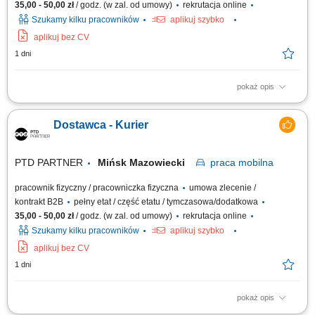
35,00 - 50,00 zł
/ godz. (w zal. od umowy)
rekrutacja online
Szukamy kilku pracowników
aplikuj szybko
aplikuj bez CV
1 dni
pokaż opis
Zakres obowiązków Odbieranie i dostarczanie posiłków/zakupów;
Zabezpieczanie przesyłek przed ewentualnymi uszkodzeniami;
Dostawca - Kurier
Utrzymywanie dobrych relacji z klientami;
PTD PARTNER
Mińsk Mazowiecki
praca
mobilna
pracownik fizyczny / pracowniczka fizyczna
umowa zlecenie /
kontrakt B2B
pełny etat / część etatu / tymczasowa/dodatkowa
35,00 - 50,00 zł
/ godz. (w zal. od umowy)
rekrutacja online
Szukamy kilku pracowników
aplikuj szybko
aplikuj bez CV
1 dni
pokaż opis
Zakres obowiązków Odbieranie i dostarczanie posiłków/zakupów;