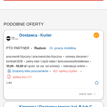
PODOBNE OFERTY
Dostawca - Kurier
PTD PARTNER
Radom
praca
mobilna
pracownik fizyczny / pracowniczka fizyczna
umowa zlecenie /
kontrakt B2B
pełny etat / część etatu / tymczasowa/dodatkowa
35,00 - 50,00 zł
/ godz. (w zal. od umowy)
rekrutacja online
Szukamy kilku pracowników
aplikuj szybko
aplikuj bez CV
1 dni
pokaż opis
Zakres obowiązków Odbieranie i dostarczanie posiłków/zakupów;
Zabezpieczanie przesyłek przed ewentualnymi uszkodzeniami;
Kierowca / Dostawca towaru kat. B lub C