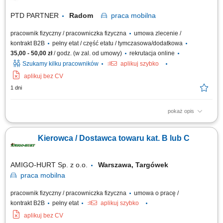
PTD PARTNER
Radom
praca
mobilna
pracownik fizyczny / pracowniczka fizyczna
umowa zlecenie /
kontrakt B2B
pełny etat / część etatu / tymczasowa/dodatkowa
35,00 - 50,00 zł
/ godz. (w zal. od umowy)
rekrutacja online
Szukamy kilku pracowników
aplikuj szybko
aplikuj bez CV
1 dni
pokaż opis
Zakres obowiązków Odbieranie i dostarczanie posiłków/zakupów;
Zabezpieczanie przesyłek przed ewentualnymi uszkodzeniami;
Kierowca / Dostawca towaru kat. B lub C
Utrzymywanie dobrych relacji z klientami;
AMIGO-HURT Sp. z o.o.
Warszawa, Targówek
praca
mobilna
pracownik fizyczny / pracowniczka fizyczna
umowa o pracę /
kontrakt B2B
pełny etat
aplikuj szybko
aplikuj bez CV