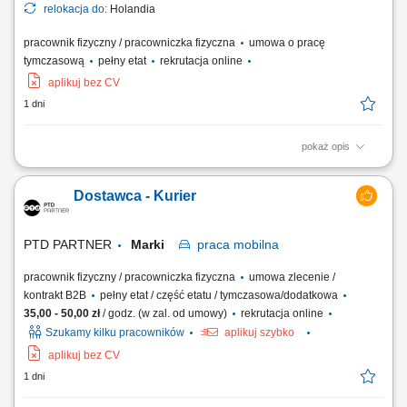
relokacja do:
Holandia
pracownik fizyczny / pracowniczka fizyczna
umowa o pracę
tymczasową
pełny etat
rekrutacja online
aplikuj bez CV
1 dni
pokaż opis
Otrzymujesz całkowite wynagrodzenie brutto w wysokości 17,69 € za
godzinę. Kwota ta składa się z wynagrodzenia podstawowego w
Dostawca - Kurier
wysokości 15.15 € za godzinę, uzupełnionego dodatkiem ADV,
dodatkiem urlopowym i udziałem w zyskach. W zależności od zakresu
obowiązków możesz również...
PTD PARTNER
Marki
praca
mobilna
pracownik fizyczny / pracowniczka fizyczna
umowa zlecenie /
kontrakt B2B
pełny etat / część etatu / tymczasowa/dodatkowa
35,00 - 50,00 zł
/ godz. (w zal. od umowy)
rekrutacja online
Szukamy kilku pracowników
aplikuj szybko
aplikuj bez CV
1 dni