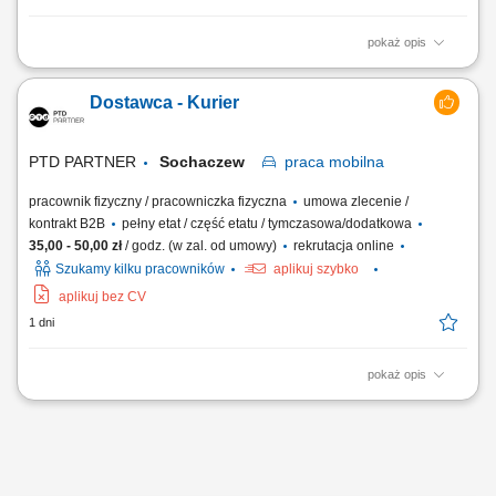
pokaż opis
Zakres obowiązków Odbieranie i dostarczanie posiłków/zakupów;
Zabezpieczanie przesyłek przed ewentualnymi uszkodzeniami;
Dostawca - Kurier
Utrzymywanie dobrych relacji z klientami;
PTD PARTNER
Sochaczew
praca
mobilna
pracownik fizyczny / pracowniczka fizyczna
umowa zlecenie /
kontrakt B2B
pełny etat / część etatu / tymczasowa/dodatkowa
35,00 - 50,00 zł
/ godz. (w zal. od umowy)
rekrutacja online
Szukamy kilku pracowników
aplikuj szybko
aplikuj bez CV
1 dni
pokaż opis
Zakres obowiązków Odbieranie i dostarczanie posiłków/zakupów;
Zabezpieczanie przesyłek przed ewentualnymi uszkodzeniami;
Utrzymywanie dobrych relacji z klientami;