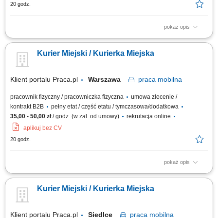
20 godz.
pokaż opis
Twój zakres obowiązków: przewóz i dostarczanie towarów do Klienta,
rozładunek towarów, zapewnienie profesjonalnej obsługi Klienta, dbałość
Kurier Miejski / Kurierka Miejska
o prawidłowy obieg gotówki oraz dokumentów, odpowiedzialność za
utrzymanie powierzonego pojazdu we właściwym stanie technicznym,
obsługa...
Klient portalu Praca.pl
Warszawa
praca
mobilna
pracownik fizyczny / pracowniczka fizyczna
umowa zlecenie /
kontrakt B2B
pełny etat / część etatu / tymczasowa/dodatkowa
35,00 - 50,00 zł
/ godz. (w zal. od umowy)
rekrutacja online
aplikuj bez CV
20 godz.
pokaż opis
odbiór i dostarczanie posiłków, zakupów oraz drobnych przesyłek na
wskazany adres, zabezpieczanie przesyłek podczas transportu, aby
Kurier Miejski / Kurierka Miejska
dotarły w nienaruszonym stanie, utrzymywanie pozytywnych relacji z
klientami i dbanie o wysoką jakość obsługi, realizacja dostaw w systemie
Xpress Delivery...
Klient portalu Praca.pl
Siedlce
praca
mobilna