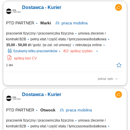
godzinę. Kwota ta składa się z wynagrodzenia podstawowego w
Dostawca - Kurier
wysokości 15.15 € za godzinę, uzupełnionego dodatkiem ADV, dodatkiem
urlopowym i udziałem w zyskach. W zależności od zakresu obowiązków
możesz również...
PTD PARTNER
Marki
praca
mobilna
pracownik fizyczny / pracowniczka fizyczna
umowa zlecenie /
kontrakt B2B
pełny etat / część etatu / tymczasowa/dodatkowa
35,00 - 50,00 zł
/ godz. (w zal. od umowy)
rekrutacja online
Szukamy kilku pracowników
aplikuj szybko
aplikuj bez CV
1 dni
pokaż opis
Zakres obowiązków Odbieranie i dostarczanie posiłków/zakupów;
Zabezpieczanie przesyłek przed ewentualnymi uszkodzeniami;
Dostawca - Kurier
Utrzymywanie dobrych relacji z klientami;
PTD PARTNER
Otwock
praca
mobilna
pracownik fizyczny / pracowniczka fizyczna
umowa zlecenie /
kontrakt B2B
pełny etat / część etatu / tymczasowa/dodatkowa