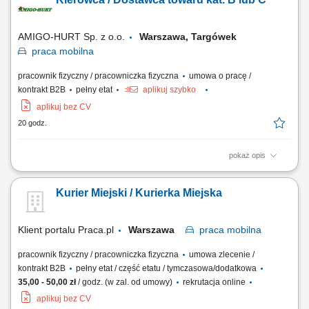
Utrzymywanie dobrych relacji z klientami;
AMIGO-HURT Sp. z o.o.
Warszawa, Targówek
praca
mobilna
pracownik fizyczny / pracowniczka fizyczna
umowa o pracę /
kontrakt B2B
pełny etat
aplikuj szybko
aplikuj bez CV
20 godz.
pokaż opis
Twój zakres obowiązków: przewóz i dostarczanie towarów do Klienta,
rozładunek towarów, zapewnienie profesjonalnej obsługi Klienta,
Kurier Miejski / Kurierka Miejska
dbałość o prawidłowy obieg gotówki oraz dokumentów,
odpowiedzialność za utrzymanie powierzonego pojazdu we właściwym
stanie technicznym, obsługa...
Klient portalu Praca.pl
Warszawa
praca
mobilna
pracownik fizyczny / pracowniczka fizyczna
umowa zlecenie /
kontrakt B2B
pełny etat / część etatu / tymczasowa/dodatkowa
35,00 - 50,00 zł
/ godz. (w zal. od umowy)
rekrutacja online
aplikuj bez CV