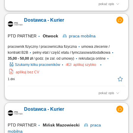
pokaż opis
Zakres obowiązków Odbieranie i dostarczanie posiłków/zakupów;
Zabezpieczanie przesyłek przed ewentualnymi uszkodzeniami;
Dostawca - Kurier
Utrzymywanie dobrych relacji z klientami;
PTD PARTNER
Otwock
praca
mobilna
pracownik fizyczny / pracowniczka fizyczna
umowa zlecenie /
kontrakt B2B
pełny etat / część etatu / tymczasowa/dodatkowa
35,00 - 50,00 zł
/ godz. (w zal. od umowy)
rekrutacja online
Szukamy kilku pracowników
aplikuj szybko
aplikuj bez CV
1 dni
pokaż opis
Zakres obowiązków Odbieranie i dostarczanie posiłków/zakupów;
Zabezpieczanie przesyłek przed ewentualnymi uszkodzeniami;
Dostawca - Kurier
Utrzymywanie dobrych relacji z klientami;
PTD PARTNER
Mińsk Mazowiecki
praca
mobilna