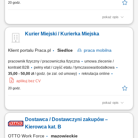
20 godz.
pokaż opis
odbiór i dostarczanie posiłków, zakupów oraz drobnych przesyłek na
wskazany adres, zabezpieczanie przesyłek podczas transportu, aby
Kurier Miejski / Kurierka Miejska
dotarły w nienaruszonym stanie, utrzymywanie pozytywnych relacji z
klientami i dbanie o wysoką jakość obsługi, realizacja dostaw w
systemie Xpress Delivery...
Klient portalu Praca.pl
Siedlce
praca
mobilna
pracownik fizyczny / pracowniczka fizyczna
umowa zlecenie /
kontrakt B2B
pełny etat / część etatu / tymczasowa/dodatkowa
35,00 - 50,00 zł
/ godz. (w zal. od umowy)
rekrutacja online
aplikuj bez CV
20 godz.
pokaż opis
odbiór i dostarczanie posiłków, zakupów oraz drobnych przesyłek na
wskazany adres, zabezpieczanie przesyłek podczas transportu, aby
Dostawca / Dostawczyni zakupów –
dotarły w nienaruszonym stanie, utrzymywanie pozytywnych relacji z
klientami i dbanie o wysoką jakość obsługi, realizacja dostaw w
Kierowca kat. B
systemie Xpress Delivery...
OTTO Work Force
mazowieckie