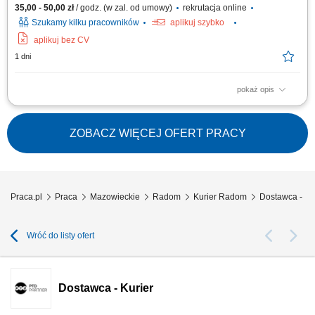
35,00 - 50,00 zł
/ godz. (w zal. od umowy)
rekrutacja online
Szukamy kilku pracowników
aplikuj szybko
aplikuj bez CV
1 dni
pokaż opis
Zakres obowiązków Odbieranie i dostarczanie posiłków/zakupów;
Zabezpieczanie przesyłek przed ewentualnymi uszkodzeniami;
Utrzymywanie dobrych relacji z klientami;
ZOBACZ WIĘCEJ OFERT PRACY
Praca.pl
Praca
Mazowieckie
Radom
Kurier Radom
Dostawca - Ku
Wróć do listy ofert
Dostawca - Kurier