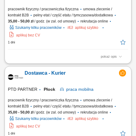
pracownik fizyczny / pracowniczka fizyczna
umowa zlecenie /
kontrakt B2B
pełny etat / część etatu / tymczasowa/dodatkowa
35,00 - 50,00 zł
/ godz. (w zal. od umowy)
rekrutacja online
Szukamy kilku pracowników
aplikuj szybko
aplikuj bez CV
1 dni
pokaż opis
Zakres obowiązków Odbieranie i dostarczanie posiłków/zakupów;
Zabezpieczanie przesyłek przed ewentualnymi uszkodzeniami;
Dostawca - Kurier
Utrzymywanie dobrych relacji z klientami;
PTD PARTNER
Płock
praca
mobilna
pracownik fizyczny / pracowniczka fizyczna
umowa zlecenie /
kontrakt B2B
pełny etat / część etatu / tymczasowa/dodatkowa
35,00 - 50,00 zł
/ godz. (w zal. od umowy)
rekrutacja online
Szukamy kilku pracowników
aplikuj szybko
aplikuj bez CV
1 dni