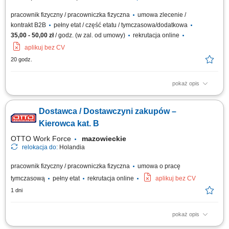
pracownik fizyczny / pracowniczka fizyczna
umowa zlecenie /
kontrakt B2B
pełny etat / część etatu / tymczasowa/dodatkowa
35,00 - 50,00 zł
/ godz. (w zal. od umowy)
rekrutacja online
aplikuj bez CV
20 godz.
pokaż opis
odbiór i dostarczanie posiłków, zakupów oraz drobnych przesyłek na
wskazany adres, zabezpieczanie przesyłek podczas transportu, aby
Dostawca / Dostawczyni zakupów –
dotarły w nienaruszonym stanie, utrzymywanie pozytywnych relacji z
klientami i dbanie o wysoką jakość obsługi, realizacja dostaw w systemie
Kierowca kat. B
Xpress Delivery...
OTTO Work Force
mazowieckie
relokacja do:
Holandia
pracownik fizyczny / pracowniczka fizyczna
umowa o pracę
tymczasową
pełny etat
rekrutacja online
aplikuj bez CV
1 dni
pokaż opis
Otrzymujesz całkowite wynagrodzenie brutto w wysokości 17,69 € za