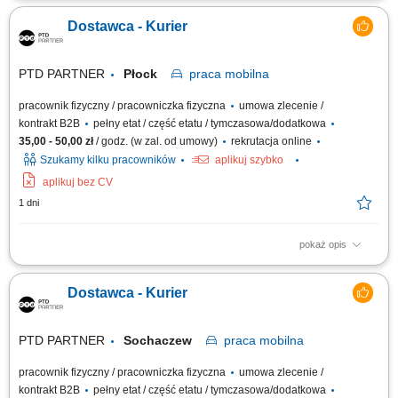
Zabezpieczanie przesyłek przed ewentualnymi uszkodzeniami;
Dostawca - Kurier
Utrzymywanie dobrych relacji z klientami;
PTD PARTNER
Płock
praca
mobilna
pracownik fizyczny / pracowniczka fizyczna
umowa zlecenie /
kontrakt B2B
pełny etat / część etatu / tymczasowa/dodatkowa
35,00 - 50,00 zł
/ godz. (w zal. od umowy)
rekrutacja online
Szukamy kilku pracowników
aplikuj szybko
aplikuj bez CV
1 dni
pokaż opis
Zakres obowiązków Odbieranie i dostarczanie posiłków/zakupów;
Zabezpieczanie przesyłek przed ewentualnymi uszkodzeniami;
Dostawca - Kurier
Utrzymywanie dobrych relacji z klientami;
PTD PARTNER
Sochaczew
praca
mobilna
pracownik fizyczny / pracowniczka fizyczna
umowa zlecenie /
kontrakt B2B
pełny etat / część etatu / tymczasowa/dodatkowa