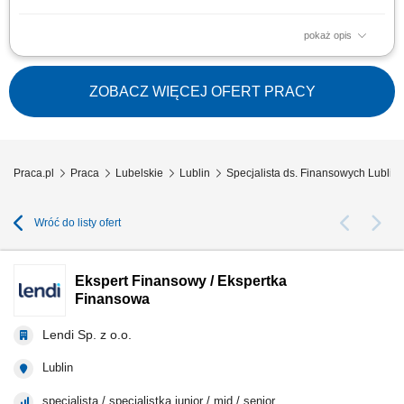
pokaż opis
Dołącz do CUPT! Dążymy do zapewnienia pracownikom atrakcyjnych i
konkurencyjnych warunków płacy i pracy. Największym naszym kapitałem
są pracownicy. Razem będziemy tworzyć przyjazną i nowoczesną
ZOBACZ WIĘCEJ OFERT PRACY
Instytucję. Staramy się zapewnić równowagę pomiędzy życiem
zawodowym i prywatnym....
Praca.pl
Praca
Lubelskie
Lublin
Specjalista ds. Finansowych Lublin
Wróć do listy ofert
Ekspert Finansowy / Ekspertka
Finansowa
Lendi Sp. z o.o.
Lublin
specjalista / specjalistka junior / mid / senior