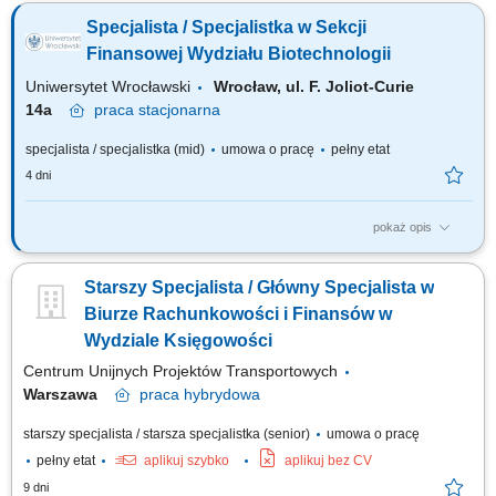
zespołu księgowości w zakresie przypisania centrum kosztowego oraz
Specjalista / Specjalistka w Sekcji
konta kosztowego w procesie weryfikacji dokumentów poprzedzających
ich zaksięgowanie; Wspieranie Managerów Operacyjnych i Kierowników
Finansowej Wydziału Biotechnologii
Jednostek w bieżącym...
Uniwersytet Wrocławski
Wrocław, ul. F. Joliot-Curie
14a
praca
stacjonarna
specjalista / specjalistka (mid)
umowa o pracę
pełny etat
4 dni
pokaż opis
Wymiar etatu: pełny Liczba etatów: 1 Główne obowiązki Obsługa
finansowa i administracyjna zespołów badawczych w ramach
Starszy Specjalista / Główny Specjalista w
przyznanych środków finansowych. Koordynacja i prowadzenie spraw
związanych z obsługą administracyjno-finansową realizowanych
Biurze Rachunkowości i Finansów w
projektów finansowanych ze źródeł...
Wydziale Księgowości
Centrum Unijnych Projektów Transportowych
Warszawa
praca
hybrydowa
starszy specjalista / starsza specjalistka (senior)
umowa o pracę
pełny etat
aplikuj szybko
aplikuj bez CV
9 dni