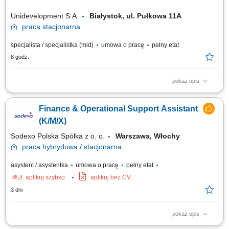
Unidevelopment S.A.
Białystok, ul. Pułkowa 11A
praca
stacjonarna
specjalista / specjalistka (mid)
umowa o pracę
pełny etat
8 godz.
pokaż opis
Twój zakres obowiązków: przygotowanie prognoz finansowych projektów
deweloperskich; monitorowanie należności i zobowiązań Spółki oraz
Finance & Operational Support Assistant
przygotowywanie analiz i raportów; wsparcie Zespołu w realizacji
płatności w Grupie Unidevelopment; obsługa systemów bankowych
(K/M/X)
(dostępy,...
Sodexo Polska Spółka z o. o.
Warszawa, Włochy
praca
hybrydowa / stacjonarna
asystent / asystentka
umowa o pracę
pełny etat
aplikuj szybko
aplikuj bez CV
3 dni
pokaż opis
Zakres obowiązków: Wystawianie faktur sprzedażowych; Wspieranie