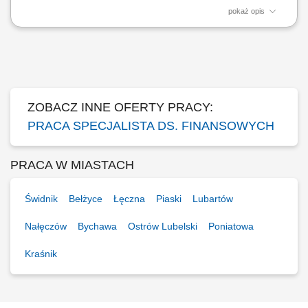
pokaż opis
Dołącz do CUPT! Dążymy do zapewnienia pracownikom atrakcyjnych i
konkurencyjnych warunków płacy i pracy. Największym naszym
kapitałem są pracownicy. Razem będziemy tworzyć przyjazną i
nowoczesną Instytucję. Staramy się zapewnić równowagę pomiędzy
życiem zawodowym i prywatnym....
ZOBACZ INNE OFERTY PRACY:
PRACA SPECJALISTA DS. FINANSOWYCH
PRACA W MIASTACH
Świdnik
Bełżyce
Łęczna
Piaski
Lubartów
Nałęczów
Bychawa
Ostrów Lubelski
Poniatowa
Kraśnik