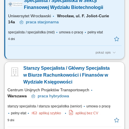
Specjalista / Specjalistka w Sekcji
konta kosztowego w procesie weryfikacji dokumentów poprzedzających
ich zaksięgowanie; Wspieranie Managerów Operacyjnych i
Finansowej Wydziału Biotechnologii
Kierowników Jednostek w bieżącym...
Uniwersytet Wrocławski
Wrocław, ul. F. Joliot-Curie
14a
praca
stacjonarna
specjalista / specjalistka (mid)
umowa o pracę
pełny etat
4 dni
pokaż opis
Wymiar etatu: pełny Liczba etatów: 1 Główne obowiązki Obsługa
finansowa i administracyjna zespołów badawczych w ramach
Starszy Specjalista / Główny Specjalista
przyznanych środków finansowych. Koordynacja i prowadzenie spraw
związanych z obsługą administracyjno-finansową realizowanych
w Biurze Rachunkowości i Finansów w
projektów finansowanych ze źródeł...
Wydziale Księgowości
Centrum Unijnych Projektów Transportowych
Warszawa
praca
hybrydowa
starszy specjalista / starsza specjalistka (senior)
umowa o pracę
pełny etat
aplikuj szybko
aplikuj bez CV
9 dni