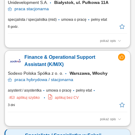
Unidevelopment S.A.
Białystok, ul. Pułkowa 11A
praca
stacjonarna
specjalista / specjalistka (mid)
umowa o pracę
pełny etat
8 godz.
pokaż opis
Twój zakres obowiązków: przygotowanie prognoz finansowych
projektów deweloperskich; monitorowanie należności i zobowiązań
Finance & Operational Support
Spółki oraz przygotowywanie analiz i raportów; wsparcie Zespołu w
realizacji płatności w Grupie Unidevelopment; obsługa systemów
Assistant (K/M/X)
bankowych (dostępy,...
Sodexo Polska Spółka z o. o.
Warszawa, Włochy
praca
hybrydowa / stacjonarna
asystent / asystentka
umowa o pracę
pełny etat
aplikuj szybko
aplikuj bez CV
3 dni
pokaż opis
Zakres obowiązków: Wystawianie faktur sprzedażowych; Wspieranie
zespołu księgowości w zakresie przypisania centrum kosztowego oraz