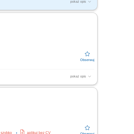
pokaż opis
 o stan techniczny urządzeń elektrycznych.
e o...
pokaż opis
ntaż urządzeń sterowania i oświetlenia. Montaż
j szybko
aplikuj bez CV