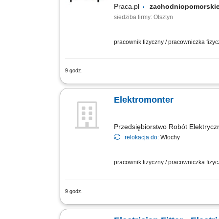
Praca.pl
zachodniopomors
siedziba firmy: Olsztyn
pracownik fizyczny / pracowniczka fizy
9 godz.
Opis stanowiska: Projekty wyjazdowe (ca
Elektromonter
Przedsiębiorstwo Robót Elektrycz
relokacja do:
Włochy
pracownik fizyczny / pracowniczka fizy
9 godz.
montaż instalacji elektrycznych