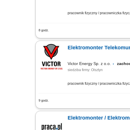
pracownik fizyczny / pracowniczka fizy
8 godz.
montaż instalacji elektrycznych
Elektromonter Telekomun
Victor Energy Sp. z o.o.
zacho
siedziba firmy: Olsztyn
pracownik fizyczny / pracowniczka fizy
9 godz.
Lokalizacja: cała Polska Charakter pracy
Elektromonter / Elektro