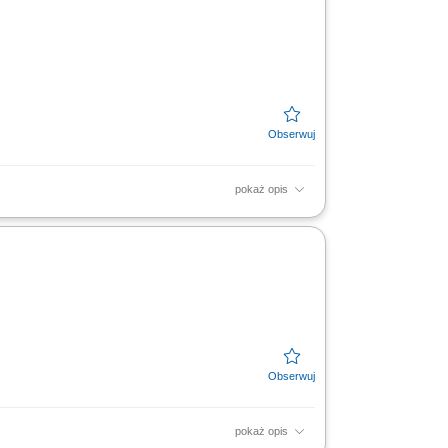
pokaż opis
mbly of electrical installations; assembly of
pokaż opis