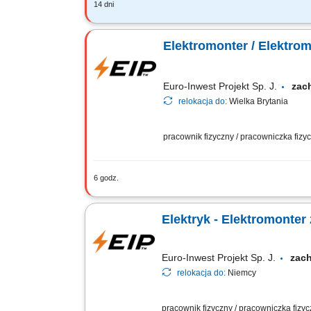
14 dni
Zakres obowiązków: Obsługa, kontrola 
Przestrzeganie zasad BHP oraz obowiąz
Elektromonter / Elektro
Euro-Inwest Projekt Sp. J.
zac
relokacja do:
Wielka Brytania
pracownik fizyczny / pracowniczka fiz
6 godz.
Montaż i budowa tras oraz linii kablow
rozdzielnic i szaf sterowniczych.
Elektryk - Elektromonter
Euro-Inwest Projekt Sp. J.
zac
relokacja do:
Niemcy
pracownik fizyczny / pracowniczka fizy