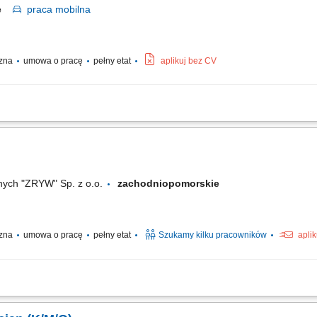
kie
praca
mobilna
czna
umowa o pracę
pełny etat
aplikuj bez CV
ły kraj)
nych "ZRYW" Sp. z o.o.
zachodniopomorskie
czna
umowa o pracę
pełny etat
Szukamy kilku pracowników
apli