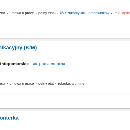
czna
umowa o pracę
pełny etat
Szukamy kilku pracowników
apli
ikacyjny (K/M)
dniopomorskie
praca
mobilna
czna
umowa o pracę
pełny etat
rekrutacja online
: mobilna – realizacje na terenie całej Polski
monterka