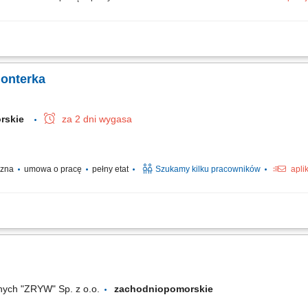
niemieckim na miejscu pracy. Budowa i montaż tras kablowych. Montaż linii kablo
 urządzeń sterowania i oświetlenia. Montaż rozdzielnic i szaf sterowniczych.
monterka
orskie
za 2 dni wygasa
yczna
umowa o pracę
pełny etat
Szukamy kilku pracowników
apli
ontażowych oraz serwisowych przy instalacjach elektrycznych na projektach prz
 i wymaganiami technicznymi. Współpraca z zespołem oraz dbałość o bezpieczeńs
nych "ZRYW" Sp. z o.o.
zachodniopomorskie