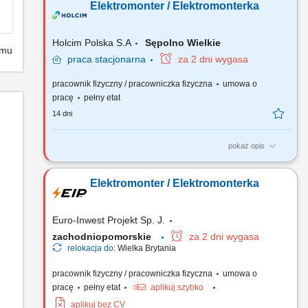
Elektromonter / Elektromonterka
Holcim Polska S.A
Sępolno Wielkie
emu
praca
stacjonarna
za 2 dni wygasa
pracownik fizyczny / pracowniczka fizyczna
umowa o
pracę
pełny etat
14 dni
pokaż opis
Zakres obowiązków: Obsługa, kontrola i bieżące utrzymanie
maszyn oraz urządzeń. Usuwanie i zgłaszanie awarii. Dbałość
Elektromonter / Elektromonterka
o stan techniczny urządzeń elektrycznych. Przestrzeganie
zasad BHP oraz obowiązujących procedur. Współpraca z
zespołem i realizacja powierzonych zadań. Dbanie o...
Euro-Inwest Projekt Sp. J.
zachodniopomorskie
za 2 dni wygasa
relokacja do:
Wielka Brytania
pracownik fizyczny / pracowniczka fizyczna
umowa o
pracę
pełny etat
aplikuj szybko
aplikuj bez CV