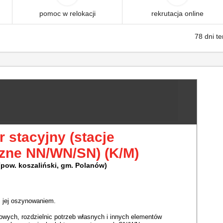
pomoc w relokacji
rekrutacja online
78 dni t
 stacyjny (stacje
czne NN/WN/SN) (K/M)
pow. koszaliński, gm. Polanów)
 jej oszynowaniem.
owych, rozdzielnic potrzeb własnych i innych elementów