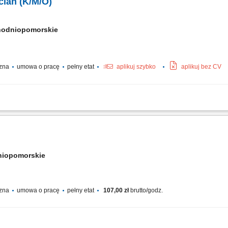
ician (K/M/O)
hodniopomorskie
czna
umowa o pracę
pełny etat
aplikuj szybko
aplikuj bez CV
mbly of cable routes; assembly of cable lines; assembly of sockets, switches; asse
of switchboards and control cabinets;
niopomorskie
czna
umowa o pracę
pełny etat
107,00 zł
brutto/godz.