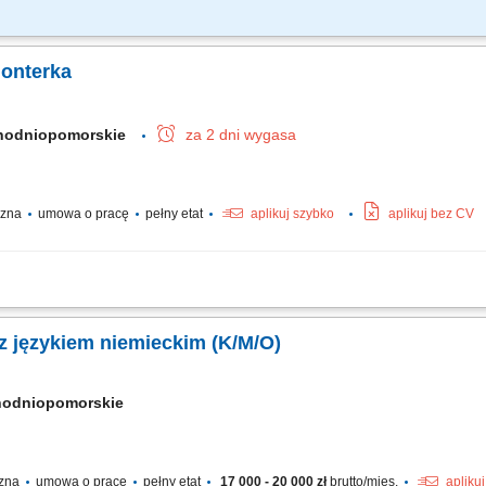
i bieżące utrzymanie maszyn oraz urządzeń. Usuwanie i zgłaszanie awarii. Dbałość
ujących procedur. Współpraca z zespołem i realizacja powierzonych zadań. Dbani
monterka
hodniopomorskie
za 2 dni wygasa
yczna
umowa o pracę
pełny etat
aplikuj szybko
aplikuj bez CV
ych. Instalacja gniazdek, przełączników i kompletnych instalacji elektrycznych. Mo
 z językiem niemieckim (K/M/O)
hodniopomorskie
czna
umowa o pracę
pełny etat
17 000 - 20 000 zł
brutto/mies.
apliku