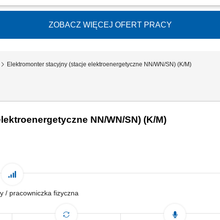
nkach mieszkalnych i komercyjnych; instalacja rozdzielni oraz systemów zasilania;
sterowniczych; prace z zakresu elektryki przemysłowej; wymiana uszkodzonych ele
ZOBACZ WIĘCEJ OFERT PRACY
Elektromonter stacyjny (stacje elektroenergetyczne NN/WN/SN) (K/M)
 elektroenergetyczne NN/WN/SN) (K/M)
y / pracowniczka fizyczna