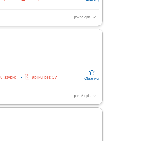
pokaż opis
wych. Montaż gniazdek, przełączników.
kuj szybko
aplikuj bez CV
pokaż opis
emysłowych w Europie. Wykonywanie prac
two podczas realizacji zadań.