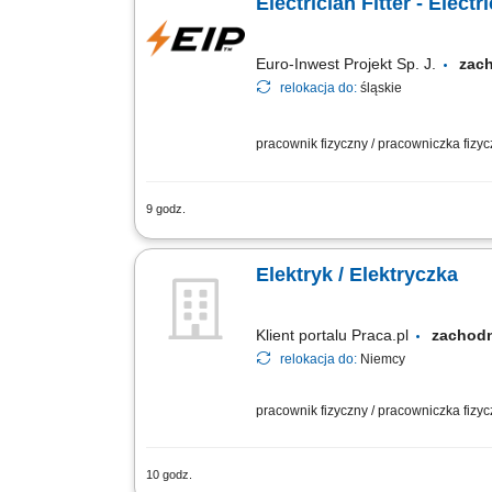
Electrician Fitter - Electr
Euro-Inwest Projekt Sp. J.
zac
relokacja do:
śląskie
pracownik fizyczny / pracowniczka fizy
9 godz.
RESPONSIBILITIES: construction and asse
control devices and lighting; assembly 
Elektryk / Elektryczka
Klient portalu Praca.pl
zachod
relokacja do:
Niemcy
pracownik fizyczny / pracowniczka fizy
10 godz.