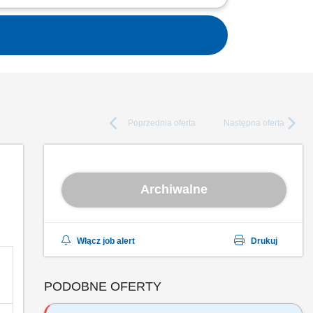
 wykonywanie połączeń elektrycznych i tras
mentów...
Poprzednia
oferta
Następna
oferta
Archiwalne
Włącz job alert
Drukuj
PODOBNE OFERTY