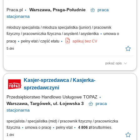
Praca.pl
Warszawa, Praga-Południe
praca
stacjonarna
młodszy specjalista / młodsza specjalistka (junior) / pracownik
fizyczny / pracowniczka fizyczna / asystent / asystentka
umowa o
pracę
pełny etat / część etatu
aplikuj bez CV
5 dni
pokaż opis
Opis stanowiska Profesjonalna obsługa klientów zgodnie z
obowiązującymi standardami obsługi. Realizacja sprzedaży oraz obsługa
Kasjer-sprzedawca / Kasjerka-
kasy fiskalnej i różnych form płatności. Przyjmowanie zwrotów oraz
obsługa reklamacji zgodnie z obowiązującymi procedurami. Wspieranie
sprzedawczyni
klientów podczas...
Przedsiębiorstwo Handlowo Usługowe TOPAZ
Warszawa, Targówek, ul. Łojewska 3
praca
stacjonarna
specjalista / specjalistka (mid) / pracownik fizyczny / pracowniczka
fizyczna
umowa o pracę
pełny etat
4 806 zł
brutto/mies.
1 dni