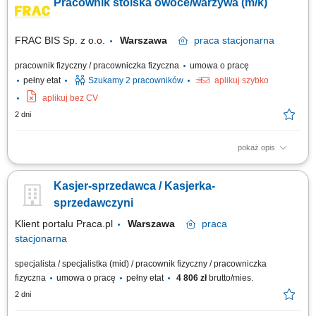
Pracownik stoiska owoce/warzywa (m/k)
FRAC BIS Sp. z o.o.
Warszawa
praca
stacjonarna
pracownik fizyczny / pracowniczka fizyczna
umowa o pracę
pełny etat
Szukamy 2 pracowników
aplikuj szybko
aplikuj bez CV
2 dni
pokaż opis
dokładanie i sortowanie warzyw i owoców; dbanie o estetykę na stoisku,
obsługa kasy fiskalnej, drobne prace porządkowe.
Kasjer-sprzedawca / Kasjerka-
sprzedawczyni
Klient portalu Praca.pl
Warszawa
praca
stacjonarna
specjalista / specjalistka (mid) / pracownik fizyczny / pracowniczka
fizyczna
umowa o pracę
pełny etat
4 806 zł
brutto/mies.
2 dni