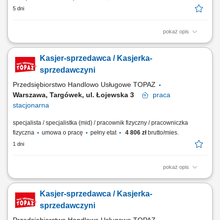
5 dni
pokaż opis
Opis stanowiska Profesjonalna obsługa klientów zgodnie z
obowiązującymi standardami obsługi. Realizacja sprzedaży oraz
Kasjer-sprzedawca / Kasjerka-
obsługa kasy fiskalnej i różnych form płatności. Przyjmowanie zwrotów
oraz obsługa reklamacji zgodnie z obowiązującymi procedurami.
sprzedawczyni
Wspieranie klientów podczas...
Przedsiębiorstwo Handlowo Usługowe TOPAZ
Warszawa, Targówek, ul. Łojewska 3
praca
stacjonarna
specjalista / specjalistka (mid) / pracownik fizyczny / pracowniczka
fizyczna
umowa o pracę
pełny etat
4 806 zł
brutto/mies.
1 dni
pokaż opis
Twoje główne zadania: zapewnienie profesjonalnej obsługi Klientów
zgodnie ze standardami sieci Topaz obsługa kasy fiskalnej dbałość o
Kasjer-sprzedawca / Kasjerka-
właściwą ekspozycję produktów monitorowanie terminów przydatności
do spożycia
sprzedawczyni