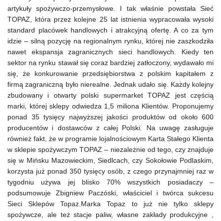
artykuły spożywczo-przemysłowe. I tak właśnie powstała Sieć
TOPAZ, która przez kolejne 25 lat istnienia wypracowała wysoki
standard placówek handlowych i atrakcyjną ofertę. A co za tym
idzie – silną pozycję na regionalnym rynku, której nie zaszkodziła
nawet ekspansja zagranicznych sieci handlowych. Kiedy ten
sektor na rynku stawał się coraz bardziej zatłoczony, wydawało mi
się, że konkurowanie przedsiębiorstwa z polskim kapitałem z
firmą zagraniczną było nierealne. Jednak udało się. Każdy kolejny
zbudowany i otwarty polski supermarket TOPAZ jest częścią
marki, której sklepy odwiedza 1,5 miliona Klientów. Proponujemy
ponad 35 tysięcy najwyższej jakości produktów od około 600
producentów i dostawców z całej Polski. Na uwagę zasługuje
również fakt, że w programie lojalnościowym Karta Stałego Klienta
w sklepie spożywczym TOPAZ – niezależnie od tego, czy znajduje
się w Mińsku Mazowieckim, Siedlcach, czy Sokołowie Podlaskim,
korzysta już ponad 350 tysięcy osób, z czego przynajmniej raz w
tygodniu używa jej blisko 70% wszystkich posiadaczy –
podsumowuje Zbigniew Paczóski, właściciel i twórca sukcesu
Sieci Sklepów Topaz.
Marka Topaz
to już nie tylko sklepy
spożywcze, ale też stacje paliw, własne zakłady produkcyjne ,