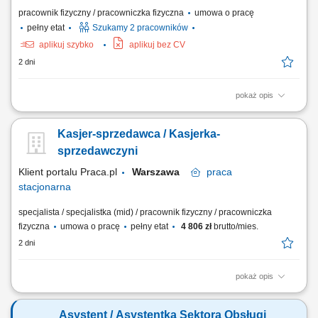
pracownik fizyczny / pracowniczka fizyczna
umowa o pracę
pełny etat
Szukamy 2 pracowników
aplikuj szybko
aplikuj bez CV
2 dni
pokaż opis
dokładanie i sortowanie warzyw i owoców; dbanie o estetykę na stoisku,
obsługa kasy fiskalnej, drobne prace porządkowe.
Kasjer-sprzedawca / Kasjerka-
sprzedawczyni
Klient portalu Praca.pl
Warszawa
praca
stacjonarna
specjalista / specjalistka (mid) / pracownik fizyczny / pracowniczka
fizyczna
umowa o pracę
pełny etat
4 806 zł
brutto/mies.
2 dni
pokaż opis
obsługa klientów przy kasie oraz na sali sprzedaży; realizacja
sprzedaży zgodnie ze standardami sklepu; dbanie o estetykę ekspozycji
Asystent / Asystentka Sektora Obsługi
produktów; kontrola dat ważności asortymentu; praca w systemie