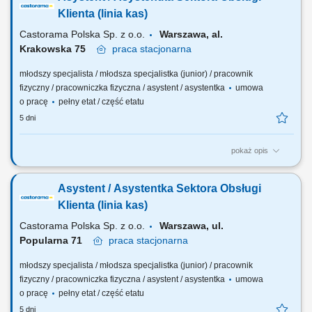
dwuzmianowym; utrzymywanie czystości i porządku w miejscu pracy;
Klienta (linia kas)
Castorama Polska Sp. z o.o.
Warszawa, al.
Krakowska 75
praca
stacjonarna
młodszy specjalista / młodsza specjalistka (junior) / pracownik
fizyczny / pracowniczka fizyczna / asystent / asystentka
umowa
o pracę
pełny etat / część etatu
5 dni
pokaż opis
Twój zakres obowiązków obsługa klientów zgodnie z obowiązującymi
procedurami i standardami firmy; realizacja i fiskalizacja sprzedaży
Asystent / Asystentka Sektora Obsługi
(obsługa kasy fiskalnej), zwrotów z uwzględnieniem różnych form
finansowania; obsługa reklamacji i zapewnienie prawidłowego obiegu
Klienta (linia kas)
dokumentów;...
Castorama Polska Sp. z o.o.
Warszawa, ul.
Popularna 71
praca
stacjonarna
młodszy specjalista / młodsza specjalistka (junior) / pracownik
fizyczny / pracowniczka fizyczna / asystent / asystentka
umowa
o pracę
pełny etat / część etatu
5 dni