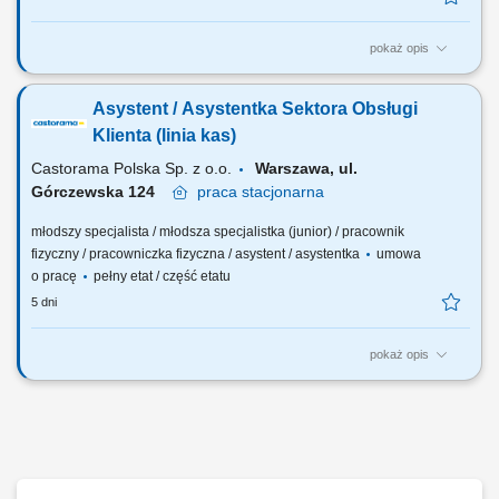
pokaż opis
Twój zakres obowiązków obsługa klientów zgodnie z obowiązującymi
procedurami i standardami firmy; realizacja i fiskalizacja sprzedaży
Asystent / Asystentka Sektora Obsługi
(obsługa kasy fiskalnej), zwrotów z uwzględnieniem różnych form
finansowania; obsługa reklamacji i zapewnienie prawidłowego obiegu
Klienta (linia kas)
dokumentów;...
Castorama Polska Sp. z o.o.
Warszawa, ul.
Górczewska 124
praca
stacjonarna
młodszy specjalista / młodsza specjalistka (junior) / pracownik
fizyczny / pracowniczka fizyczna / asystent / asystentka
umowa
o pracę
pełny etat / część etatu
5 dni
pokaż opis
Twój zakres obowiązków obsługa klientów zgodnie z obowiązującymi
procedurami i standardami firmy; realizacja i fiskalizacja sprzedaży
(obsługa kasy fiskalnej), zwrotów z uwzględnieniem różnych form
finansowania; obsługa reklamacji i zapewnienie prawidłowego obiegu
dokumentów;...