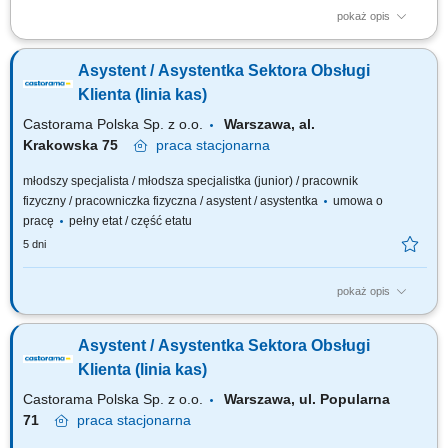
pokaż opis
obsługa klientów przy kasie oraz na sali sprzedaży; realizacja sprzedaży
zgodnie ze standardami sklepu; dbanie o estetykę ekspozycji produktów;
Asystent / Asystentka Sektora Obsługi
kontrola dat ważności asortymentu; praca w systemie dwuzmianowym;
utrzymywanie czystości i porządku w miejscu pracy;
Klienta (linia kas)
Castorama Polska Sp. z o.o.
Warszawa, al.
Krakowska 75
praca
stacjonarna
młodszy specjalista / młodsza specjalistka (junior) / pracownik
fizyczny / pracowniczka fizyczna / asystent / asystentka
umowa o
pracę
pełny etat / część etatu
5 dni
pokaż opis
Twój zakres obowiązków obsługa klientów zgodnie z obowiązującymi
procedurami i standardami firmy; realizacja i fiskalizacja sprzedaży
Asystent / Asystentka Sektora Obsługi
(obsługa kasy fiskalnej), zwrotów z uwzględnieniem różnych form
finansowania; obsługa reklamacji i zapewnienie prawidłowego obiegu
Klienta (linia kas)
dokumentów;...
Castorama Polska Sp. z o.o.
Warszawa, ul. Popularna
71
praca
stacjonarna