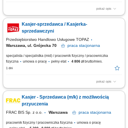
pokaż opis
Twoje główne zadania: zapewnienie profesjonalnej obsługi Klientów
zgodnie ze standardami sieci Topaz obsługa kasy fiskalnej dbałość o
Kasjer-sprzedawca / Kasjerka-
właściwą ekspozycję produktów monitorowanie terminów przydatności do
spożycia
sprzedawczyni
Przedsiębiorstwo Handlowo Usługowe TOPAZ
Warszawa, ul. Grójecka 70
praca
stacjonarna
specjalista / specjalistka (mid) / pracownik fizyczny / pracowniczka
fizyczna
umowa o pracę
pełny etat
4 806 zł
brutto/mies.
1 dni
pokaż opis
Twoje główne zadania: zapewnienie profesjonalnej obsługi Klientów
zgodnie ze standardami sieci Topaz obsługa kasy fiskalnej dbałość o
Kasjer - Sprzedawca (m/k) z możliwością
właściwą ekspozycję produktów monitorowanie terminów przydatności do
spożycia
przyuczenia
FRAC BIS Sp. z o.o.
Warszawa
praca
stacjonarna
pracownik fizyczny / pracowniczka fizyczna
umowa o pracę