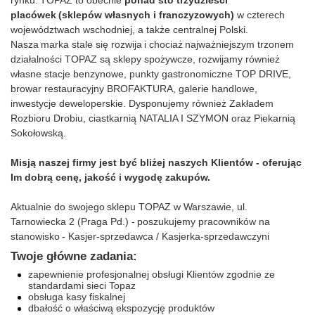
rynku.
TOPAZ to obecnie
ponad sto trzydzieści
placówek
(sklepów własnych i franczyzowych)
w czterech
województwach wschodniej, a także centralnej Polski.
Nasza
marka stale się rozwija
i chociaż
najważniejszym trzonem
działalności TOPAZ są sklepy spożywcze
, rozwijamy również
własne stacje benzynowe, punkty gastronomiczne TOP DRIVE,
browar restauracyjny BROFAKTURA, galerie handlowe,
inwestycje deweloperskie. Dysponujemy również Zakładem
Rozbioru Drobiu, ciastkarnią NATALIA I SZYMON oraz Piekarnią
Sokołowską.
Misją naszej firmy jest być bliżej naszych Klientów - oferując
Im dobrą cenę, jakość i wygodę zakupów.
Aktualnie do swojego sklepu TOPAZ w Warszawie, ul.
Tarnowiecka 2 (Praga Pd.) - poszukujemy pracowników na
stanowisko - Kasjer-sprzedawca / Kasjerka-sprzedawczyni
Twoje główne zadania:
zapewnienie profesjonalnej obsługi Klientów zgodnie ze
standardami sieci Topaz
obsługa kasy fiskalnej
dbałość o właściwą ekspozycję produktów