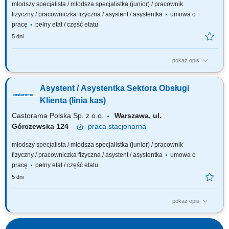
młodszy specjalista / młodsza specjalistka (junior) / pracownik
fizyczny / pracowniczka fizyczna / asystent / asystentka
umowa o
pracę
pełny etat / część etatu
5 dni
pokaż opis
Twój zakres obowiązków obsługa klientów zgodnie z obowiązującymi
procedurami i standardami firmy; realizacja i fiskalizacja sprzedaży
Asystent / Asystentka Sektora Obsługi
(obsługa kasy fiskalnej), zwrotów z uwzględnieniem różnych form
finansowania; obsługa reklamacji i zapewnienie prawidłowego obiegu
Klienta (linia kas)
dokumentów;...
Castorama Polska Sp. z o.o.
Warszawa, ul.
Górczewska 124
praca
stacjonarna
młodszy specjalista / młodsza specjalistka (junior) / pracownik
fizyczny / pracowniczka fizyczna / asystent / asystentka
umowa o
pracę
pełny etat / część etatu
5 dni
pokaż opis
Twój zakres obowiązków obsługa klientów zgodnie z obowiązującymi
procedurami i standardami firmy; realizacja i fiskalizacja sprzedaży