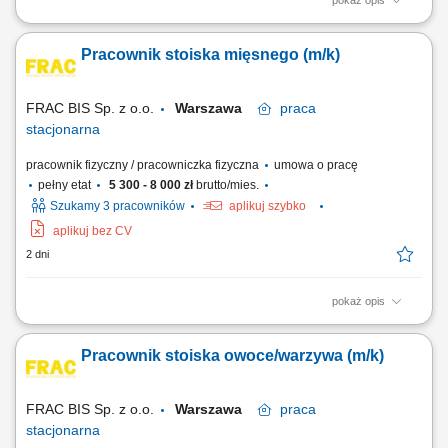
pokaż opis
obsługa kasy fiskalnej, wykładanie towarów oraz dbanie o ich
prawidłową ekspozycję, kontrolowanie dat ważności produktów, drobne
Pracownik stoiska mięsnego (m/k)
prace porządkowe.
FRAC BIS Sp. z o.o.
Warszawa
praca
stacjonarna
pracownik fizyczny / pracowniczka fizyczna
umowa o pracę
pełny etat
5 300 - 8 000 zł
brutto/mies.
Szukamy 3 pracowników
aplikuj szybko
aplikuj bez CV
2 dni
pokaż opis
krojenie i pakowanie serów, wędlin i mięsa, obsługa klientów,
wykładanie towarów na lady chłodnicze, drobne prace porządkowe.
Pracownik stoiska owoce/warzywa (m/k)
FRAC BIS Sp. z o.o.
Warszawa
praca
stacjonarna