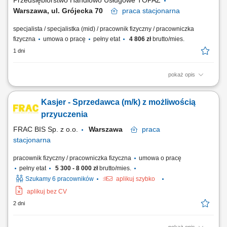
Przedsiębiorstwo Handlowo Usługowe TOPAZ
Warszawa, ul. Grójecka 70
praca
stacjonarna
specjalista / specjalistka (mid) / pracownik fizyczny / pracowniczka
fizyczna
umowa o pracę
pełny etat
4 806 zł
brutto/mies.
1 dni
pokaż opis
Twoje główne zadania: zapewnienie profesjonalnej obsługi Klientów
zgodnie ze standardami sieci Topaz obsługa kasy fiskalnej dbałość o
Kasjer - Sprzedawca (m/k) z możliwością
właściwą ekspozycję produktów monitorowanie terminów przydatności
do spożycia
przyuczenia
FRAC BIS Sp. z o.o.
Warszawa
praca
stacjonarna
pracownik fizyczny / pracowniczka fizyczna
umowa o pracę
pełny etat
5 300 - 8 000 zł
brutto/mies.
Szukamy 6 pracowników
aplikuj szybko
aplikuj bez CV
2 dni