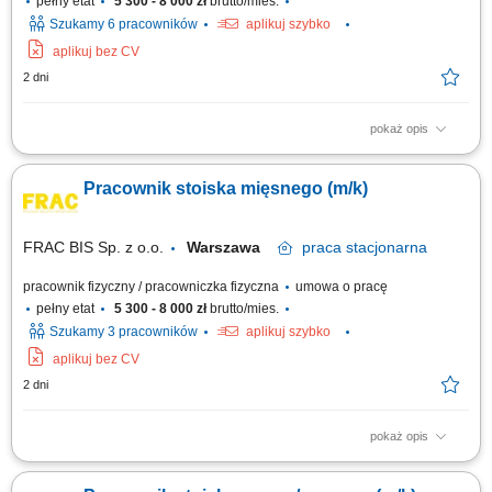
pełny etat
5 300 - 8 000 zł
brutto/mies.
Szukamy 6 pracowników
aplikuj szybko
aplikuj bez CV
2 dni
pokaż opis
obsługa kasy fiskalnej, wykładanie towarów oraz dbanie o ich prawidłową
ekspozycję, kontrolowanie dat ważności produktów, drobne prace
Pracownik stoiska mięsnego (m/k)
porządkowe.
FRAC BIS Sp. z o.o.
Warszawa
praca
stacjonarna
pracownik fizyczny / pracowniczka fizyczna
umowa o pracę
pełny etat
5 300 - 8 000 zł
brutto/mies.
Szukamy 3 pracowników
aplikuj szybko
aplikuj bez CV
2 dni
pokaż opis
krojenie i pakowanie serów, wędlin i mięsa, obsługa klientów, wykładanie
towarów na lady chłodnicze, drobne prace porządkowe.