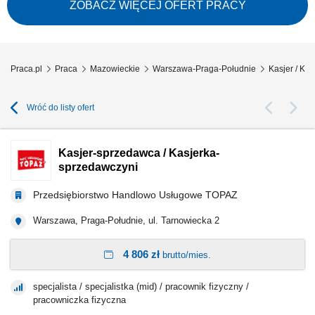
(obsługa kasy fiskalnej), zwrotów z uwzględnieniem różnych form
ZOBACZ WIĘCEJ OFERT PRACY
finansowania; obsługa reklamacji i zapewnienie prawidłowego obiegu
dokumentów;...
Praca.pl
Praca
Mazowieckie
Warszawa-Praga-Południe
Kasjer / Ka
Wróć do listy ofert
Kasjer-sprzedawca / Kasjerka-
sprzedawczyni
Przedsiębiorstwo Handlowo Usługowe TOPAZ
Warszawa, Praga-Południe, ul. Tarnowiecka 2
4 806 zł
brutto/mies.
specjalista / specjalistka (mid) / pracownik fizyczny /
pracowniczka fizyczna