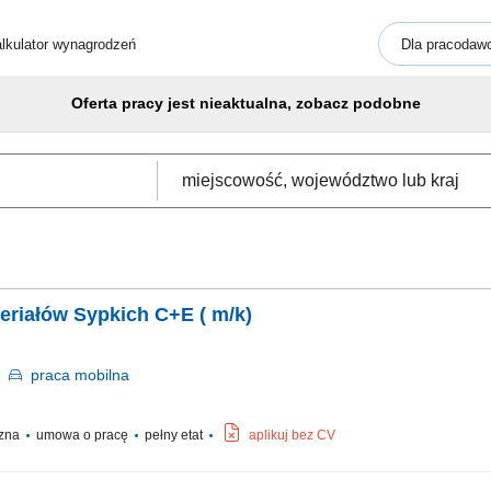
lkulator wynagrodzeń
Dla pracodaw
Oferta pracy jest nieaktualna, zobacz podobne
eriałów Sypkich C+E ( m/k)
a
praca
mobilna
czna
umowa o pracę
pełny etat
aplikuj bez CV