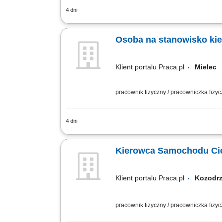
4 dni
Twój zakres obowiązków: Możliwość pod
Realizacja zleceń transportowych na t
Osoba na stanowisko ki
Klient portalu Praca.pl
Miele
pracownik fizyczny / pracowniczka fizy
4 dni
Obsługa zleceń transportowych w wybra
Bezpieczny przewóz towarów z dbałośc
Kierowca Samochodu Cię
Klient portalu Praca.pl
Kozod
pracownik fizyczny / pracowniczka fizy