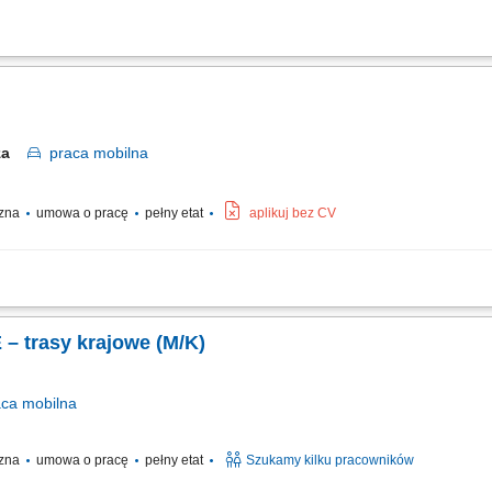
iałów sypkich oraz mas bitumicznych. Terminowe wykonywanie przewozów zgodnie
jazdu. Kontrola podstawowych elementów eksploatacyjnych samochodu przed rozpo
rza
praca
mobilna
czna
umowa o pracę
pełny etat
aplikuj bez CV
 masy bitumicznej;
– trasy krajowe (M/K)
aca
mobilna
czna
umowa o pracę
pełny etat
Szukamy kilku pracowników