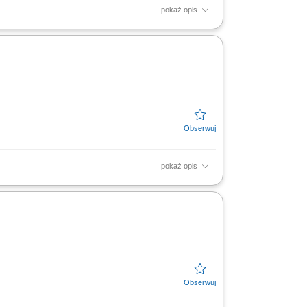
pokaż opis
pokaż opis
z mas bitumicznych. Bieżąca kontrola stanu
zpieczną i...