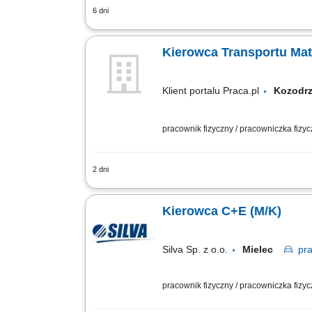
6 dni
Transport kruszyw, materiałów sypkich i
Kierowca Transportu Mat
Klient portalu Praca.pl
Kozod
pracownik fizyczny / pracowniczka fizy
2 dni
Przewóz materiałów wykorzystywanych pr
technicznego pojazdu i zgłaszanie ewe
Kierowca C+E (M/K)
Silva Sp. z o.o.
Mielec
pr
pracownik fizyczny / pracowniczka fizy