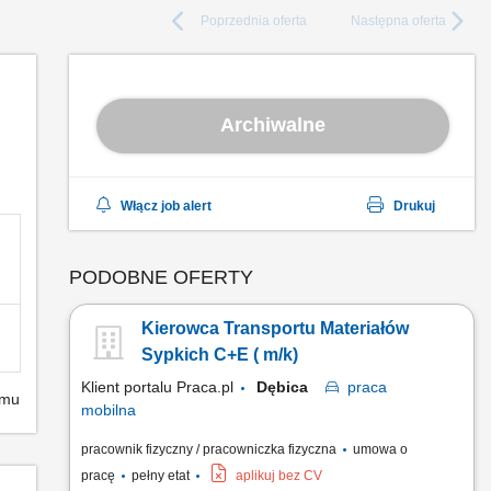
Poprzednia
oferta
Następna
oferta
Archiwalne
Włącz job alert
Drukuj
PODOBNE OFERTY
Kierowca Transportu Materiałów
Sypkich C+E ( m/k)
Klient portalu Praca.pl
Dębica
praca
emu
mobilna
pracownik fizyczny / pracowniczka fizyczna
umowa o
pracę
pełny etat
aplikuj bez CV