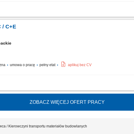
ednym z systemów pracy: krótkie trasy do 200 km (codzienny powrót do domu, system
i terminowe wykonywanie przewozów; dbałość o powierzony pojazd i jego prawidł
C / C+E
packie
czna
umowa o pracę
pełny etat
aplikuj bez CV
andii i Beneluksu; Dostawy do sklepów, obsługa chłodni, recykling lub praca na p
ZOBACZ WIĘCEJ OFERT PRACY
wca / Kierowczyni transportu materiałów budowlanych