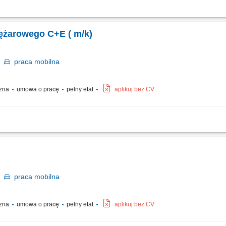
zy realizacji inwestycji budowlanych. Transport kruszyw, materiałów sypkich ora
ntualnych usterek. Odpowiedzialne użytkowanie powierzonego sprzętu. Dbanie o be
żarowego C+E ( m/k)
a
praca
mobilna
czna
umowa o pracę
pełny etat
aplikuj bez CV
iałów sypkich oraz mas bitumicznych. Terminowe wykonywanie przewozów zgodnie
jazdu. Kontrola podstawowych elementów eksploatacyjnych samochodu przed rozpo
a
praca
mobilna
czna
umowa o pracę
pełny etat
aplikuj bez CV