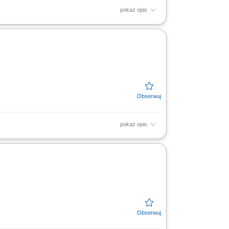
pokaż opis
ienny powrót do domu, system 2-zmianowy)
pokaż opis
b trasy ogólnopolskie (wolne weekendy).
stosowanie zasad...