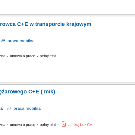
jęcia pracy w jednym z systemów: Krótkie trasy do 200 km w jedną stronę (codz
erenie całej Polski (weekendy w domu)
erowca C+E w transporcie krajowym
c
praca
mobilna
czna
umowa o pracę
pełny etat
nym modelu: krótkie trasy do 200 km (codzienne powroty, praca dwuzmianowa) lu
ią o terminowość dostaw. Odpowiedzialne użytkowanie powierzonego mienia oraz 
żarowego C+E ( m/k)
rza
praca
mobilna
czna
umowa o pracę
pełny etat
aplikuj bez CV