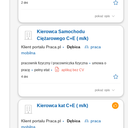
2 dni
pokaż opis
Przewóz materiałów wykorzystywanych przy realizacji
inwestycji budowlanych. Transport kruszyw, materiałów sypkich
Kierowca Samochodu
oraz mas bitumicznych. Bieżąca kontrola stanu technicznego
pojazdu i zgłaszanie ewentualnych usterek. Odpowiedzialne
Ciężarowego C+E ( m/k)
użytkowanie powierzonego sprzętu. Dbanie o bezpieczną i...
Klient portalu Praca.pl
Dębica
praca
mobilna
pracownik fizyczny / pracowniczka fizyczna
umowa o
pracę
pełny etat
aplikuj bez CV
4 dni
pokaż opis
Realizacja transportu kruszyw, materiałów sypkich oraz mas
bitumicznych. Terminowe wykonywanie przewozów zgodnie z
Kierowca kat C+E ( m/k)
harmonogramem. Dbanie o właściwy stan techniczny i
czystość powierzonego pojazdu. Kontrola podstawowych
elementów eksploatacyjnych samochodu przed rozpoczęciem
Klient portalu Praca.pl
Dębica
praca
pracy....
mobilna