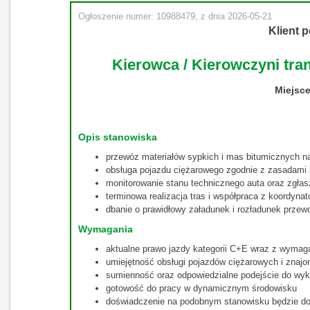
Ogłoszenie numer: 10988479, z dnia 2026-05-21
Klient p
Kierowca / Kierowczyni tr
Miejsce
Opis stanowiska
przewóz materiałów sypkich i mas bitumicznych na
obsługa pojazdu ciężarowego zgodnie z zasadami 
monitorowanie stanu technicznego auta oraz zgłas
terminowa realizacja tras i współpraca z koordynat
dbanie o prawidłowy załadunek i rozładunek przew
Wymagania
aktualne prawo jazdy kategorii C+E wraz z wymag
umiejętność obsługi pojazdów ciężarowych i znajo
sumienność oraz odpowiedzialne podejście do w
gotowość do pracy w dynamicznym środowisku
doświadczenie na podobnym stanowisku będzie d