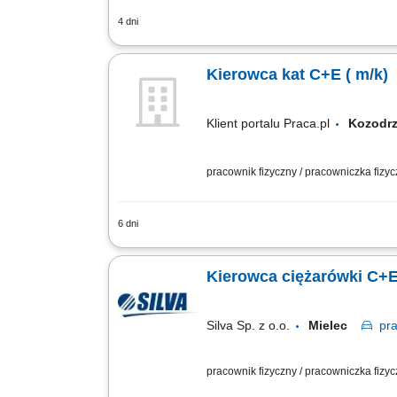
4 dni
Realizacja transportu kruszyw, mater
techniczny i czystość powierzonego po
Kierowca kat C+E ( m/k)
Klient portalu Praca.pl
Kozod
pracownik fizyczny / pracowniczka fizy
6 dni
Transport kruszyw, materiałów sypkich i
Kierowca ciężarówki C+E 
Silva Sp. z o.o.
Mielec
pr
pracownik fizyczny / pracowniczka fizy