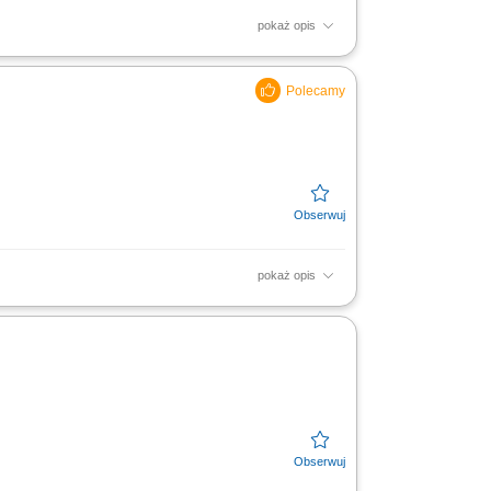
pokaż opis
 z harmonogramem. Dbanie o właściwy stan
częciem pracy....
pokaż opis