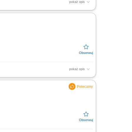
pokaż opis
z mas bitumicznych. Bieżąca kontrola stanu
zpieczną i...
pokaż opis
 z harmonogramem. Dbanie o właściwy stan
częciem pracy....