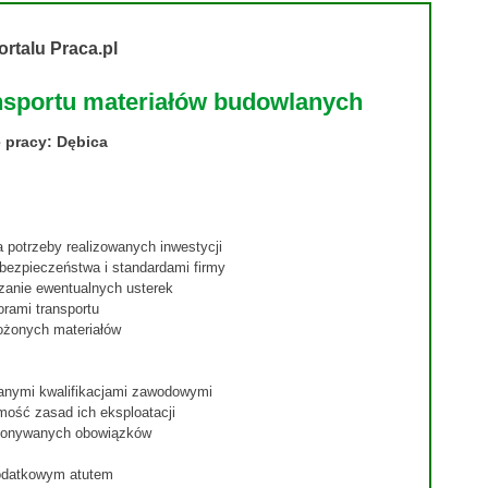
ortalu Praca.pl
ansportu materiałów budowlanych
 pracy: Dębica
 potrzeby realizowanych inwestycji
bezpieczeństwa i standardami firmy
zanie ewentualnych usterek
orami transportu
ożonych materiałów
anymi kwalifikacjami zawodowymi
mość zasad ich eksploatacji
ykonywanych obowiązków
odatkowym atutem