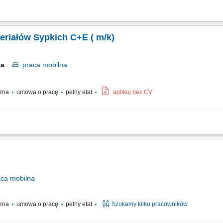
 masy bitumicznej;
eriałów Sypkich C+E ( m/k)
rza
praca
mobilna
czna
umowa o pracę
pełny etat
aplikuj bez CV
zy realizacji inwestycji budowlanych. Transport kruszyw, materiałów sypkich ora
ntualnych usterek. Odpowiedzialne użytkowanie powierzonego sprzętu. Dbanie o be
aca
mobilna
czna
umowa o pracę
pełny etat
Szukamy kilku pracowników