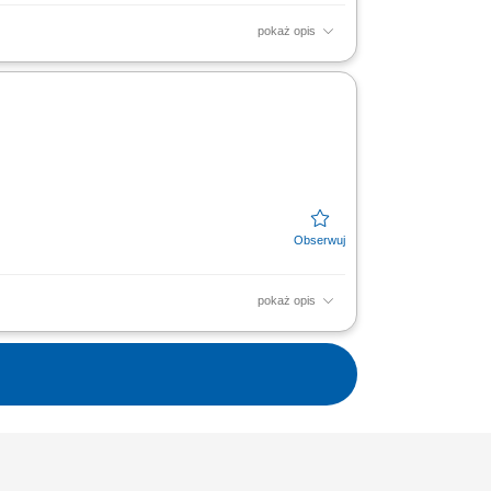
pokaż opis
 2-zmianowy) transporty na terenie całej
ową eksploatację;
pokaż opis
lacu (Terberg) Praca w trybie zmianowym –