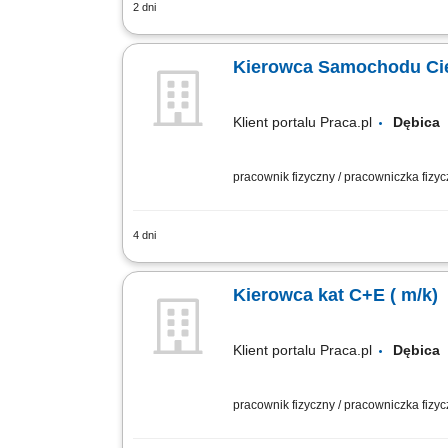
2 dni
Przewóz materiałów wykorzystywanych pr
technicznego pojazdu i zgłaszanie ewe
Kierowca Samochodu Cię
Klient portalu Praca.pl
Dębic
pracownik fizyczny / pracowniczka fizy
4 dni
Realizacja transportu kruszyw, mater
techniczny i czystość powierzonego po
Kierowca kat C+E ( m/k)
Klient portalu Praca.pl
Dębic
pracownik fizyczny / pracowniczka fizy