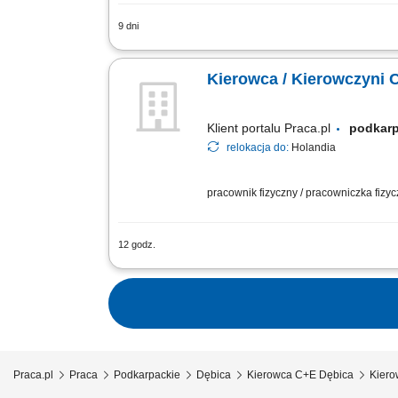
9 dni
Zadania: realizacja tras krajowych w j
Polski (weekendy w domu) bezpieczne 
Kierowca / Kierowczyni 
Klient portalu Praca.pl
podkar
relokacja do:
Holandia
pracownik fizyczny / pracowniczka fizy
12 godz.
Codzienne trasy lokalne na terenie Hol
zgodnie z ustalonym grafikiem;
Praca.pl
Praca
Podkarpackie
Dębica
Kierowca C+E Dębica
Kiero