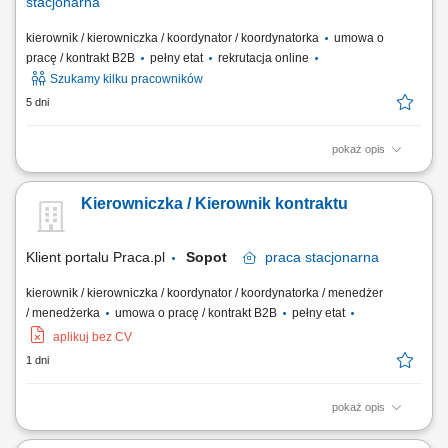
stacjonarna
kierownik / kierowniczka / koordynator / koordynatorka
umowa o
pracę / kontrakt B2B
pełny etat
rekrutacja online
Szukamy kilku pracowników
5 dni
pokaż opis
Obowiązki: Koordynowanie całego procesu budowy od przygotowania
po zakończenie inwestycji. Poszukiwanie i wybór podwykonawców,
Kierowniczka / Kierownik kontraktu
negocjowanie umów i warunków współpracy. Kontrola dokumentacji
technicznej, formalnej i prawnej. Opracowanie i kompletowanie
materiałów do uzyskania pozwolenia na...
Klient portalu Praca.pl
Sopot
praca
stacjonarna
kierownik / kierowniczka / koordynator / koordynatorka / menedżer
/ menedżerka
umowa o pracę / kontrakt B2B
pełny etat
aplikuj bez CV
1 dni
pokaż opis
Kompleksowe prowadzenie i koordynacja robót elektrycznych od etapu
przygotowania do odbioru inwestycji. Zarządzanie pracą brygad oraz