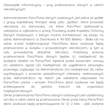
Obowiązek informacyjny – przy przetwarzaniu danych w celach
rekrutacyjnych:
Administratorem Pani/Pana danych osobowych jest jedna ze spółek
z grupy kapitałowej Murapol dalej jako: „Spółka”, która prowadzi
rekrutację na stanowisko, na które Pan/Pani aplikował/-a,
wskazana w ogłoszeniu o pracę. Powołany został Inspektor Ochrony
Danych Osobowych, z którym można kontaktować się pisząc na
adres Administratora: ul. Dworkowa 4, 43-300 Bielsko – Biała lub na
adres e-mail iod@murapol.pl. Pani/Pana dane osobowe będą
przetwarzane w związku z prowadzonymi rekrutacjami, w tym w
celu prowadzonej aktualnie rekrutacji. Podstawą prawną
przetwarzania Pani/Pana danych będzie: (i) niezbędność do
podjęcia działań na Pana/Pani żądanie przed zawarciem umowy
(ii) udzielona zgoda (iii) niezbędność do wypełnienia obowiązku
prawnego ciążącego na Administratorze (iv) niezbędność do celów
wynikających z prawnie uzasadnionych interesów realizowanych
przez Administratora np. takich jak udzielania odpowiedzi na
Pana/Pani pisma i wnioski. Pani/Pana dane osobowe nie będą
przekazywane do państw trzecich lub organizacji
międzynarodowych.
Okres przetwarzania Pani/Pana danych osobowych jest uzależniony
od celu w jakim dane są przetwarzane. Okres przez który Pana/Pani
dane osobowe będą przechowywane to: (i) 2 lata – jeśli zostanie