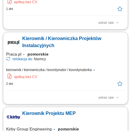
aplikuj bez CV
1 dni
pokaż opis
Kompleksowe prowadzenie i koordynacja robót elektrycznych od etapu
przygotowania do odbioru inwestycji. Zarządzanie pracą brygad oraz
Kierownik / Kierowniczka Projektów
podwykonawców. Nadzór nad jakością, terminowością i zgodnością prac
z dokumentacją oraz przepisami BHP. Opracowywanie harmonogramów i
Instalacyjnych
monitorowanie...
Praca.pl
pomorskie
relokacja do:
Niemcy
kierownik / kierowniczka / koordynator / koordynatorka
aplikuj bez CV
2 dni
pokaż opis
Opis stanowiska Kompleksowe zarządzanie projektami z zakresu
instalacji mechanicznych, elektrycznych i sanitarnych (MEP). Planowanie
Kierownik Projektu MEP
oraz koordynowanie realizacji inwestycji zgodnie z harmonogramem,
budżetem i wymaganiami jakościowymi. Zarządzanie pracą
wielobranżowych zespołów projektowych...
Kirby Group Engineering
pomorskie