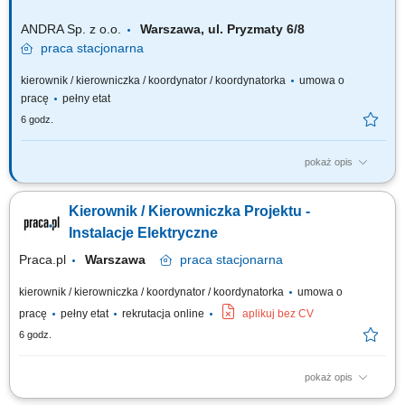
nieruchomości. Opracowywanie i wdrażanie zasad komercjalizacji oraz
efektywnego wykorzystania majątku....
ANDRA Sp. z o.o.
Warszawa, ul. Pryzmaty 6/8
praca
stacjonarna
kierownik / kierowniczka / koordynator / koordynatorka
umowa o
pracę
pełny etat
6 godz.
pokaż opis
Twój zakres obowiązków: koordynacja zespołów i podwykonawców
zaangażowanych w projekt; udział w naradach i spotkaniach z
Kierownik / Kierowniczka Projektu -
Inwestorem/Klientem/Podwykonawcami; przygotowanie harmonogramów
prac oraz weryfikacja postępu prac na budowie; wprowadzanie zmian
Instalacje Elektryczne
projektowych (value engineering)...
Praca.pl
Warszawa
praca
stacjonarna
kierownik / kierowniczka / koordynator / koordynatorka
umowa o
pracę
pełny etat
rekrutacja online
aplikuj bez CV
6 godz.
pokaż opis
Zakres obowiązków: Koordynowanie pracy zespołów projektowych oraz