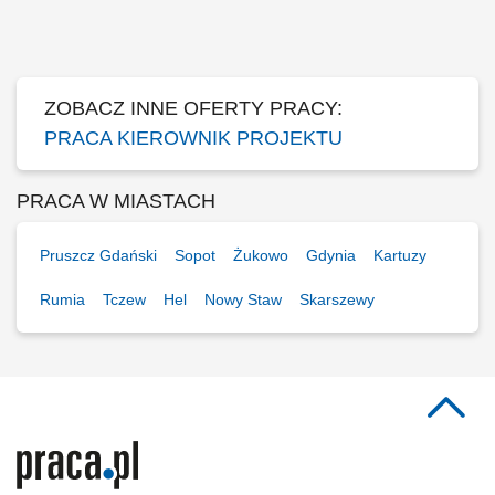
oraz terminową realizację harmonogramu; Optymalizacja i weryfikacja
rozwiązań projektowych oraz wykonawczych; Prowadzenie uzgodnień z
inwestorami w zakresie projektów...
ZOBACZ INNE OFERTY PRACY:
PRACA KIEROWNIK PROJEKTU
PRACA W MIASTACH
Pruszcz Gdański
Sopot
Żukowo
Gdynia
Kartuzy
Rumia
Tczew
Hel
Nowy Staw
Skarszewy