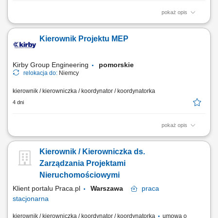
pokaż opis
Opis stanowiska Kompleksowe zarządzanie projektami z zakresu
instalacji mechanicznych, elektrycznych i sanitarnych (MEP).
Kierownik Projektu MEP
Planowanie oraz koordynowanie realizacji inwestycji zgodnie z
harmonogramem, budżetem i wymaganiami jakościowymi. Zarządzanie
pracą wielobranżowych zespołów projektowych...
Kirby Group Engineering
pomorskie
relokacja do:
Niemcy
kierownik / kierowniczka / koordynator / koordynatorka
4 dni
pokaż opis
Jako Starszy Kierownik Projektu MEP (Mechanical, Electrical &
Plumbing), będziesz odpowiedzialny za pełne zarządzanie i skuteczną
Kierownik / Kierowniczka ds.
realizację pakietów mechanicznych i elektrycznych na dużych
projektach inwestycyjnych. Stanowisko obejmuje kierowanie zespołami
Zarządzania Projektami
projektowymi, zarządzanie...
Nieruchomościowymi
Klient portalu Praca.pl
Warszawa
praca
stacjonarna
kierownik / kierowniczka / koordynator / koordynatorka
umowa o