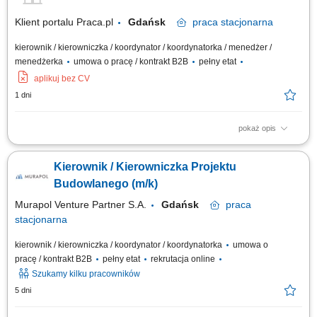
Klient portalu Praca.pl
Gdańsk
praca
stacjonarna
kierownik / kierowniczka / koordynator / koordynatorka / menedżer /
menedżerka
umowa o pracę / kontrakt B2B
pełny etat
aplikuj bez CV
1 dni
pokaż opis
Kompleksowe prowadzenie i koordynacja robót elektrycznych od etapu
przygotowania do odbioru inwestycji. Zarządzanie pracą brygad oraz
Kierownik / Kierowniczka Projektu
podwykonawców. Nadzór nad jakością, terminowością i zgodnością prac
z dokumentacją oraz przepisami BHP. Opracowywanie harmonogramów i
Budowlanego (m/k)
monitorowanie...
Murapol Venture Partner S.A.
Gdańsk
praca
stacjonarna
kierownik / kierowniczka / koordynator / koordynatorka
umowa o
pracę / kontrakt B2B
pełny etat
rekrutacja online
Szukamy kilku pracowników
5 dni