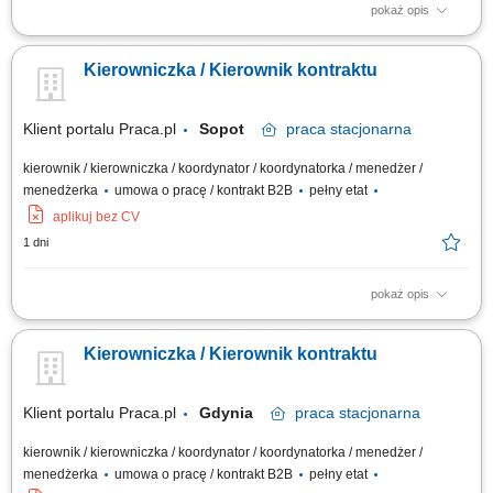
pokaż opis
Obowiązki: Koordynowanie całego procesu budowy od przygotowania po
zakończenie inwestycji. Poszukiwanie i wybór podwykonawców,
Kierowniczka / Kierownik kontraktu
negocjowanie umów i warunków współpracy. Kontrola dokumentacji
technicznej, formalnej i prawnej. Opracowanie i kompletowanie
materiałów do uzyskania pozwolenia na...
Klient portalu Praca.pl
Sopot
praca
stacjonarna
kierownik / kierowniczka / koordynator / koordynatorka / menedżer /
menedżerka
umowa o pracę / kontrakt B2B
pełny etat
aplikuj bez CV
1 dni
pokaż opis
Kompleksowe prowadzenie i koordynacja robót elektrycznych od etapu
przygotowania do odbioru inwestycji. Zarządzanie pracą brygad oraz
Kierowniczka / Kierownik kontraktu
podwykonawców. Nadzór nad jakością, terminowością i zgodnością prac
z dokumentacją oraz przepisami BHP. Opracowywanie harmonogramów i
monitorowanie...
Klient portalu Praca.pl
Gdynia
praca
stacjonarna
kierownik / kierowniczka / koordynator / koordynatorka / menedżer /
menedżerka
umowa o pracę / kontrakt B2B
pełny etat