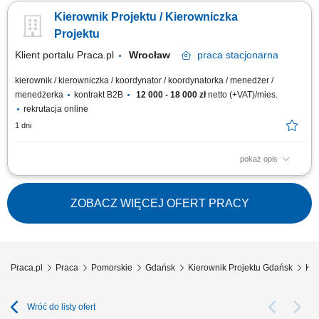
podwykonawców realizujących inwestycje. Udział w spotkaniach z
Kierownik Projektu / Kierowniczka
klientami, inwestorami i partnerami projektu. Opracowywanie
harmonogramów oraz monitorowanie postępu prac. Wprowadzanie i
Projektu
koordynowanie zmian projektowych w celu...
Klient portalu Praca.pl
Wrocław
praca
stacjonarna
kierownik / kierowniczka / koordynator / koordynatorka / menedżer /
menedżerka
kontrakt B2B
12 000 - 18 000 zł
netto (+VAT)/mies.
rekrutacja online
1 dni
pokaż opis
Kompleksowe zarządzanie procesem inwestycyjnym w obszarze
budownictwa jednorodzinnego; Odpowiedzialność za budżet, jakość oraz
terminową realizację harmonogramu; Optymalizacja i weryfikacja
ZOBACZ WIĘCEJ OFERT PRACY
rozwiązań projektowych oraz wykonawczych; Prowadzenie uzgodnień z
inwestorami w zakresie projektów...
Praca.pl
Praca
Pomorskie
Gdańsk
Kierownik Projektu Gdańsk
Kie
Wróć do listy ofert