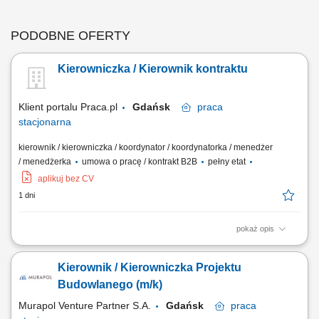
PODOBNE OFERTY
Kierowniczka / Kierownik kontraktu
Klient portalu Praca.pl
Gdańsk
praca
stacjonarna
kierownik / kierowniczka / koordynator / koordynatorka / menedżer
/ menedżerka
umowa o pracę / kontrakt B2B
pełny etat
aplikuj bez CV
1 dni
pokaż opis
Kompleksowe prowadzenie i koordynacja robót elektrycznych od etapu
przygotowania do odbioru inwestycji. Zarządzanie pracą brygad oraz
Kierownik / Kierowniczka Projektu
podwykonawców. Nadzór nad jakością, terminowością i zgodnością
prac z dokumentacją oraz przepisami BHP. Opracowywanie
Budowlanego (m/k)
harmonogramów i monitorowanie...
Murapol Venture Partner S.A.
Gdańsk
praca