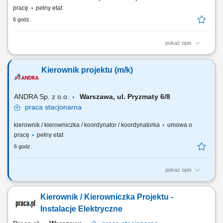
pracę
pełny etat
6 godz.
pokaż opis
Zarządzanie zespołem realizującym projekty związane z
nieruchomościami i ich komercjalizacją. Planowanie, koordynowanie
Kierownik projektu (m/k)
oraz nadzorowanie projektów dotyczących zagospodarowania i rozwoju
nieruchomości. Opracowywanie i wdrażanie zasad komercjalizacji oraz
efektywnego wykorzystania majątku....
ANDRA Sp. z o.o.
Warszawa, ul. Pryzmaty 6/8
praca
stacjonarna
kierownik / kierowniczka / koordynator / koordynatorka
umowa o
pracę
pełny etat
6 godz.
pokaż opis
Twój zakres obowiązków: koordynacja zespołów i podwykonawców
zaangażowanych w projekt; udział w naradach i spotkaniach z
Kierownik / Kierowniczka Projektu -
Inwestorem/Klientem/Podwykonawcami; przygotowanie
harmonogramów prac oraz weryfikacja postępu prac na budowie;
Instalacje Elektryczne
wprowadzanie zmian projektowych (value engineering)...