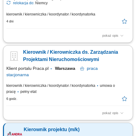
relokacja do:
Niemcy
kierownik / kierowniczka / koordynator / koordynatorka
4 dni
pokaż opis
Jako Starszy Kierownik Projektu MEP (Mechanical, Electrical &
Plumbing), będziesz odpowiedzialny za pełne zarządzanie i skuteczną
Kierownik / Kierowniczka ds. Zarządzania
realizację pakietów mechanicznych i elektrycznych na dużych projektach
inwestycyjnych. Stanowisko obejmuje kierowanie zespołami
Projektami Nieruchomościowymi
projektowymi, zarządzanie...
Klient portalu Praca.pl
Warszawa
praca
stacjonarna
kierownik / kierowniczka / koordynator / koordynatorka
umowa o
pracę
pełny etat
6 godz.
pokaż opis
Zarządzanie zespołem realizującym projekty związane z
nieruchomościami i ich komercjalizacją. Planowanie, koordynowanie oraz
Kierownik projektu (m/k)
nadzorowanie projektów dotyczących zagospodarowania i rozwoju