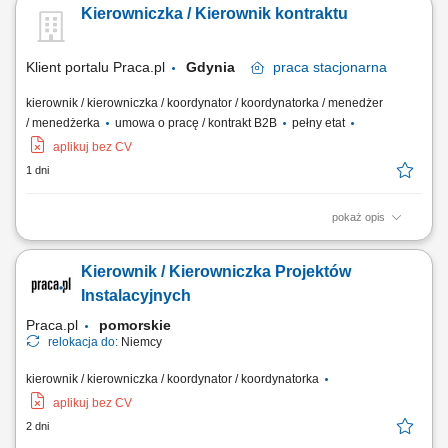
Kierowniczka / Kierownik kontraktu
podwykonawców. Nadzór nad jakością, terminowością i zgodnością
prac z dokumentacją oraz przepisami BHP. Opracowywanie
harmonogramów i monitorowanie...
Klient portalu Praca.pl
Gdynia
praca
stacjonarna
kierownik / kierowniczka / koordynator / koordynatorka / menedżer
/ menedżerka
umowa o pracę / kontrakt B2B
pełny etat
aplikuj bez CV
1 dni
pokaż opis
Kompleksowe prowadzenie i koordynacja robót elektrycznych od etapu
przygotowania do odbioru inwestycji. Zarządzanie pracą brygad oraz
Kierownik / Kierowniczka Projektów
podwykonawców. Nadzór nad jakością, terminowością i zgodnością
prac z dokumentacją oraz przepisami BHP. Opracowywanie
Instalacyjnych
harmonogramów i monitorowanie...
Praca.pl
pomorskie
relokacja do:
Niemcy
kierownik / kierowniczka / koordynator / koordynatorka
aplikuj bez CV
2 dni