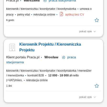
Praca.pl
Warszawa
praca
stacjonarna
kierownik / kierowniczka / koordynator / koordynatorka
umowa o
pracę
pełny etat
rekrutacja online
aplikuj bez CV
6 godz.
pokaż opis
Zakres obowiązków: Koordynowanie pracy zespołów projektowych oraz
podwykonawców realizujących inwestycje. Udział w spotkaniach z
Kierownik Projektu / Kierowniczka
klientami, inwestorami i partnerami projektu. Opracowywanie
harmonogramów oraz monitorowanie postępu prac. Wprowadzanie i
Projektu
koordynowanie zmian projektowych w celu...
Klient portalu Praca.pl
Wrocław
praca
stacjonarna
kierownik / kierowniczka / koordynator / koordynatorka / menedżer
/ menedżerka
kontrakt B2B
12 000 - 18 000 zł
netto
(+VAT)/mies.
rekrutacja online
1 dni
pokaż opis
Kompleksowe zarządzanie procesem inwestycyjnym w obszarze
budownictwa jednorodzinnego; Odpowiedzialność za budżet, jakość