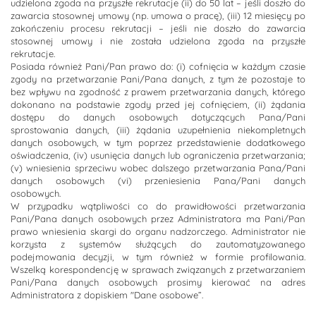
udzielona zgoda na przyszłe rekrutacje (ii) do 50 lat – jeśli doszło do
zawarcia stosownej umowy (np. umowa o pracę), (iii) 12 miesięcy po
zakończeniu procesu rekrutacji – jeśli nie doszło do zawarcia
stosownej umowy i nie została udzielona zgoda na przyszłe
rekrutacje.
Posiada również Pani/Pan prawo do: (i) cofnięcia w każdym czasie
zgody na przetwarzanie Pani/Pana danych, z tym że pozostaje to
bez wpływu na zgodność z prawem przetwarzania danych, którego
dokonano na podstawie zgody przed jej cofnięciem, (ii) żądania
dostępu do danych osobowych dotyczących Pana/Pani
sprostowania danych, (iii) żądania uzupełnienia niekompletnych
danych osobowych, w tym poprzez przedstawienie dodatkowego
oświadczenia, (iv) usunięcia danych lub ograniczenia przetwarzania;
(v) wniesienia sprzeciwu wobec dalszego przetwarzania Pana/Pani
danych osobowych (vi) przeniesienia Pana/Pani danych
osobowych.
W przypadku wątpliwości co do prawidłowości przetwarzania
Pani/Pana danych osobowych przez Administratora ma Pani/Pan
prawo wniesienia skargi do organu nadzorczego. Administrator nie
korzysta z systemów służących do zautomatyzowanego
podejmowania decyzji, w tym również w formie profilowania.
Wszelką korespondencję w sprawach związanych z przetwarzaniem
Pani/Pana danych osobowych prosimy kierować na adres
Administratora z dopiskiem "Dane osobowe”.