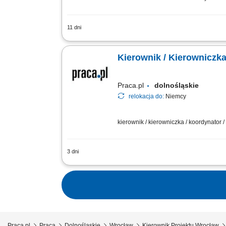
11 dni
Co będzie należeć do Twoich obowiązk
odpowiedzialność za budżet, harmonogr
Kierownik / Kierowniczka
Praca.pl
dolnośląskie
relokacja do:
Niemcy
kierownik / kierowniczka / koordynator 
3 dni
Opis stanowiska Kompleksowe zarządzan
realizacji inwestycji zgodnie z harmo
Praca.pl
Praca
Dolnośląskie
Wrocław
Kierownik Projektu Wrocław