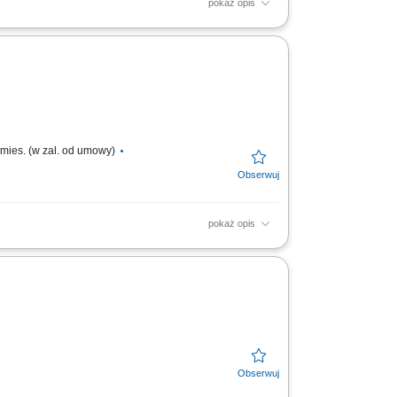
pokaż opis
t, jakość oraz terminową realizację
orami w zakresie projektów...
 mies. (w zal. od umowy)
pokaż opis
ć i jakość. Operacyjny nadzór nad portfelem
orzenie,...