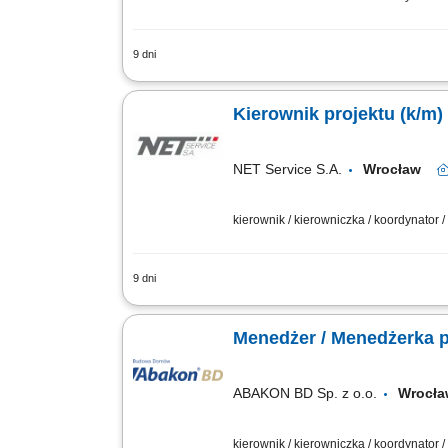
9 dni
Zakres obowiązków: Kompleksowe zarz
harmonogram oraz jakość realizowanych
Kierownik projektu (k/m)
NET Service S.A.
Wrocław
kierownik / kierowniczka / koordynator 
9 dni
Kompleksowe prowadzenie kontraktów;
Odpowiedzialność za budżet; Raporto
Menedżer / Menedżerka p
ABAKON BD Sp. z o.o.
Wrocła
kierownik / kierowniczka / koordynator