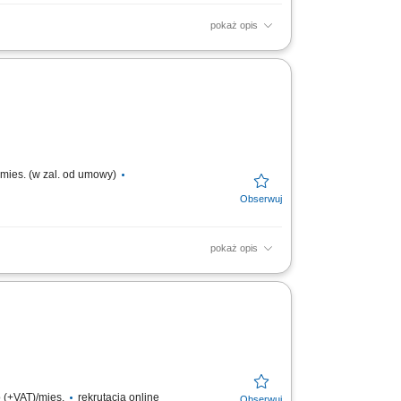
pokaż opis
nogramu oraz budżetu realizowanych prac.
 etapie realizacji....
 mies. (w zal. od umowy)
pokaż opis
wego. Koordynowanie pracy kierowników
ów oraz budżetów...
 (+VAT)/mies.
rekrutacja online