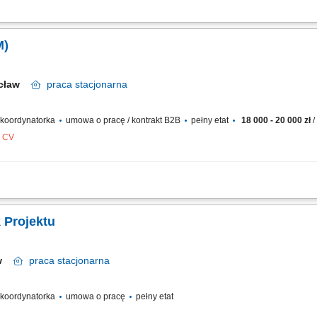
estycyjnym w obszarze budownictwa jednorodzinnego; Odpowiedzialność za budże
acja rozwiązań projektowych oraz wykonawczych; Prowadzenie uzgodnień z inwest
M)
ocław
praca
stacjonarna
/ koordynatorka
umowa o pracę / kontrakt B2B
pełny etat
18 000 - 20 000 zł
/
z CV
dowlanymi, od fazy przygotowania po odbiór końcowy, z naciskiem na terminowoś
az koordynacja pracy podległych Kierowników Budów i Zespołów Inżynieryjnych. Tw
rownik Projektu
aw
praca
stacjonarna
/ koordynatorka
umowa o pracę
pełny etat