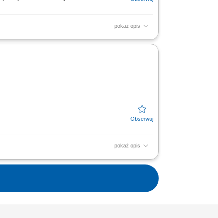
pokaż opis
jnym, budownictwo jednorodzinne,
konawczych,...
pokaż opis
(MEP). Planowanie oraz koordynowanie
ych zespołów projektowych...