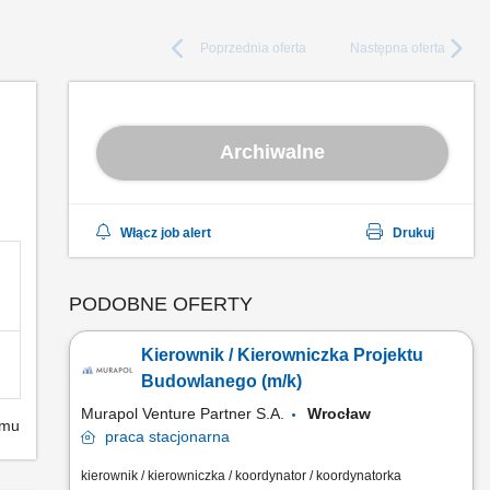
Poprzednia
oferta
Następna
oferta
Archiwalne
Włącz job alert
Drukuj
PODOBNE OFERTY
Kierownik / Kierowniczka Projektu
Budowlanego (m/k)
Murapol Venture Partner S.A.
Wrocław
emu
praca
stacjonarna
kierownik / kierowniczka / koordynator / koordynatorka