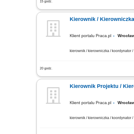
15 godz.
Obowiązki: Koordynowanie całego pro
warunków współpracy. Kontrola dokumen
Kierownik / Kierowniczka
Klient portalu Praca.pl
Wrocł
kierownik / kierowniczka / koordynator 
20 godz.
Koordynowanie całego procesu inwesty
jakością wykonawstwa oraz przestrzega
Kierownik Projektu / Kie
Klient portalu Praca.pl
Wrocł
kierownik / kierowniczka / koordynator