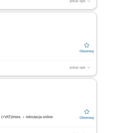
pokaż opis
 podwykonawców, negocjowanie umów i
do uzyskania pozwolenia na...
pokaż opis
 niskoprądowych. Czuwanie nad najwyższą
czych i kontrola...
 (+VAT)/mies.
rekrutacja online