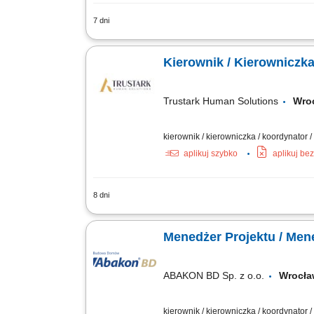
7 dni
Kompleksowe prowadzenie projektów in
Koordynowanie pracy podwykonawców i k
Kierownik / Kierowniczk
Trustark Human Solutions
Wr
kierownik / kierowniczka / koordynator 
aplikuj szybko
aplikuj be
8 dni
Zarządzanie inwestycjami budowlanymi 
budowy oraz zespołów technicznych p
Menedżer Projektu / Men
ABAKON BD Sp. z o.o.
Wrocła
kierownik / kierowniczka / koordynator