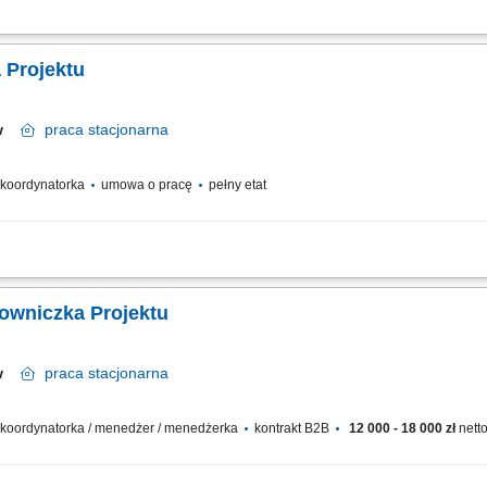
cesu budowy od przygotowania po zakończenie inwestycji. Poszukiwanie i wybór
tacji technicznej, formalnej i prawnej. Opracowanie i kompletowanie materiałów 
 Projektu
aw
praca
stacjonarna
/ koordynatorka
umowa o pracę
pełny etat
cyjnego dla obiektów ze szczególnym uwzględnieniem instalacji elektrycznych i
niem zasad bezpieczeństwa w terenie. Zarządzanie czasem pracy ekip podwykonaw
rowniczka Projektu
aw
praca
stacjonarna
 / koordynatorka / menedżer / menedżerka
kontrakt B2B
12 000 - 18 000 zł
netto