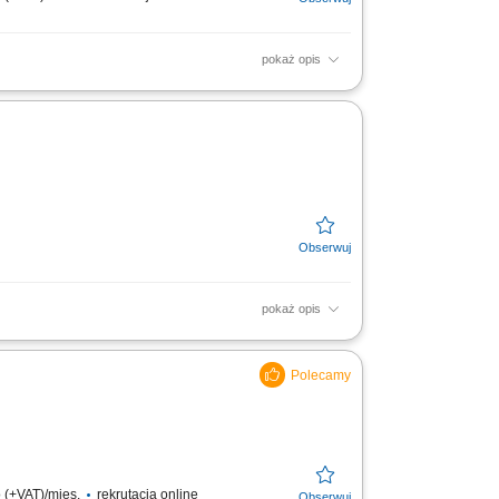
pokaż opis
a odpowiedzialność za budżet,
 z działem technicznym....
pokaż opis
oordynacja podległych podwykonawców;
 (+VAT)/mies.
rekrutacja online