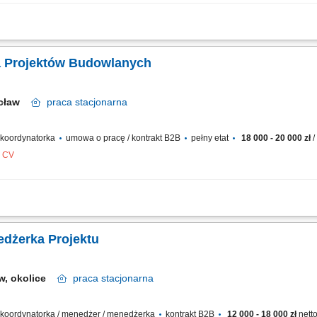
westycyjnych od rozpoczęcia do zakończenia. Planowanie i nadzorowanie harmo
ontrola jakości wykonania. Współpraca z inwestorem oraz wykonawcami na każdym
a Projektów Budowlanych
ocław
praca
stacjonarna
/ koordynatorka
umowa o pracę / kontrakt B2B
pełny etat
18 000 - 20 000 zł
/
z CV
na wszystkich etapach realizacji – od przygotowania projektu do odbioru końco
rowadzących równoległe inwestycje. Opracowywanie i nadzorowanie harmonogram
edżerka Projektu
w, okolice
praca
stacjonarna
 / koordynatorka / menedżer / menedżerka
kontrakt B2B
12 000 - 18 000 zł
netto