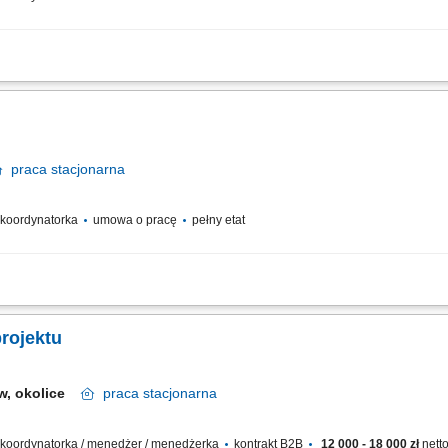
ądzanie procesem inwestycyjnym w obszarze budownictwa jednorodzinnego. Pełn
 inwestycji. Optymalizacja rozwiązań projektowych i wykonawczych we współpracy
praca
stacjonarna
/ koordynatorka
umowa o pracę
pełny etat
 Nadzór nad jakością wykonywanych prac; Zarządzanie harmonogramem prac; K
wanie z postępów prac; Współpraca z Inwestorem/Generalnym Wykonawcą;
rojektu
w, okolice
praca
stacjonarna
 / koordynatorka / menedżer / menedżerka
kontrakt B2B
12 000 - 18 000 zł
netto