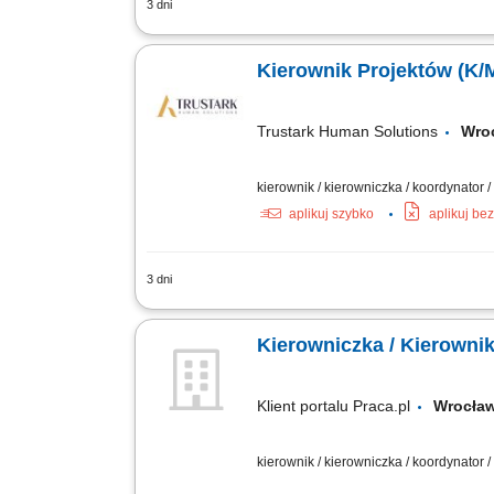
3 dni
Kompleksowe zarządzanie procesem inw
harmonogramu; Optymalizacja i weryfik
Kierownik Projektów (K/
Trustark Human Solutions
Wr
kierownik / kierowniczka / koordynator 
aplikuj szybko
aplikuj be
3 dni
Kompleksowe zarządzanie projektami bu
równolegle prowadzonych inwestycji or
Kierowniczka / Kie
Klient portalu Praca.pl
Wrocł
kierownik / kierowniczka / koordynator 