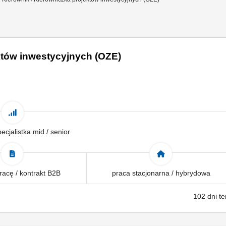
któw inwestycyjnych (OZE)
pecjalistka mid / senior
acę / kontrakt B2B
praca stacjonarna / hybrydowa
102 dni t