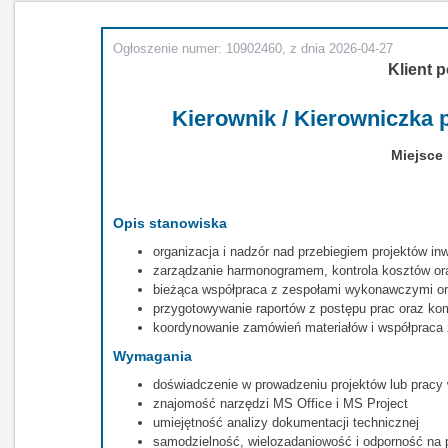
Ogłoszenie numer: 10902460, z dnia 2026-04-27
Klient p
Kierownik / Kierowniczka 
Miejsce
Opis stanowiska
organizacja i nadzór nad przebiegiem projektów inw
zarządzanie harmonogramem, kontrola kosztów or
bieżąca współpraca z zespołami wykonawczymi o
przygotowywanie raportów z postępu prac oraz kom
koordynowanie zamówień materiałów i współpraca
Wymagania
doświadczenie w prowadzeniu projektów lub pracy
znajomość narzędzi MS Office i MS Project
umiejętność analizy dokumentacji technicznej
samodzielność, wielozadaniowość i odporność na 