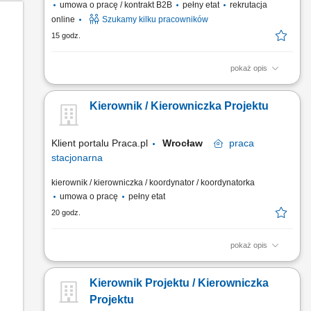
umowa o pracę / kontrakt B2B
pełny etat
rekrutacja
online
Szukamy kilku pracowników
15 godz.
pokaż opis
Obowiązki: Koordynowanie całego procesu budowy od
przygotowania po zakończenie inwestycji. Poszukiwanie i
Kierownik / Kierowniczka Projektu
wybór podwykonawców, negocjowanie umów i warunków
współpracy. Kontrola dokumentacji technicznej, formalnej i
prawnej. Opracowanie i kompletowanie materiałów do
Klient portalu Praca.pl
Wrocław
praca
uzyskania pozwolenia na...
stacjonarna
kierownik / kierowniczka / koordynator / koordynatorka
umowa o pracę
pełny etat
20 godz.
pokaż opis
Koordynowanie całego procesu inwestycyjnego dla obiektów
ze szczególnym uwzględnieniem instalacji elektrycznych i
Kierownik Projektu / Kierowniczka
niskoprądowych. Czuwanie nad najwyższą jakością
wykonawstwa oraz przestrzeganiem zasad bezpieczeństwa w
Projektu
terenie. Zarządzanie czasem pracy ekip podwykonawczych i