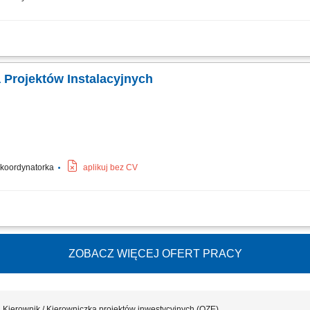
ów? realizacja założeń projektu – kompleksowe zarządzanie procesem inwestycy
am i jakość realizowanych inwestycji, optymalizacja rozwiązań projektowych i wy
 Projektów Instalacyjnych
/ koordynatorka
aplikuj bez CV
ie projektami z zakresu instalacji mechanicznych, elektrycznych i sanitarnych 
nogramem, budżetem i wymaganiami jakościowymi. Zarządzanie pracą wielobranżow
ZOBACZ WIĘCEJ OFERT PRACY
Kierownik / Kierowniczka projektów inwestycyjnych (OZE)