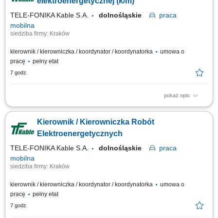
elektroenergetycznej (k/m)
TELE-FONIKA Kable S.A.
dolnośląskie
praca
mobilna
siedziba firmy: Kraków
kierownik / kierowniczka / koordynator / koordynatorka
umowa o
pracę
pełny etat
7 godz.
pokaż opis
Miejsce pracy stacjonarnej: Kraków lub Myślenice oraz budowy na terenie
całej Polski Forma zatrudnienia: umowa o pracę Twój zakres obowiązków
Kierownik / Kierowniczka Robót
Pełnienie funkcji Kierownika Budowy podczas realizacji obiektów
elektroenergetycznych, szczególne budowy linii kablowych
Elektroenergetycznych
elektroenergetycznych min...
TELE-FONIKA Kable S.A.
dolnośląskie
praca
mobilna
siedziba firmy: Kraków
kierownik / kierowniczka / koordynator / koordynatorka
umowa o
pracę
pełny etat
7 godz.