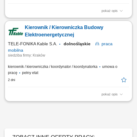
pokaż opis
Twoja rola w STRABAG przygotowywanie dokumentów budowy i
kontrola wykonywanych robót; prowadzenie robót, nadzór nad
Kierownik / Kierowniczka Budowy
pracownikami; weryfikacja projektów budowlanych przed
przystąpieniem do przetargu/realizacji; tworzenie harmonogramów
Elektroenergetycznej
robót; kontrola kosztów zużycia materiałów,...
TELE-FONIKA Kable S.A.
dolnośląskie
praca
mobilna
siedziba firmy: Kraków
kierownik / kierowniczka / koordynator / koordynatorka
umowa o
pracę
pełny etat
2 dni
pokaż opis
Miejsce pracy stacjonarnej: Kraków lub Myślenice oraz budowy na
terenie całej Polski Forma zatrudnienia: umowa o pracę Opis
stanowiska prowadzenie inwestycji związanych z budową linii
kablowych wysokiego napięcia oraz magazynów energii;
koordynowanie prac budowlanych zgodnie z harmonogramem,...