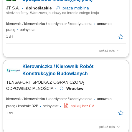
terminowego i prawidłowego wykonania...
JT S.A.
dolnośląskie
praca
mobilna
siedziba firmy: Warszawa, budowy na terenie całego kraju
kierownik / kierowniczka / koordynator / koordynatorka
umowa o
pracę
pełny etat
1 dni
pokaż opis
Opis stanowiska: Prowadzenie i koordynacja zadań wykonawczych na
obiektach z obszaru infrastruktury przesyłowej, przemysłowej oraz
Kierowniczka / Kierownik Robót
ciśnieniowych instalacji technologicznych. Operacyjne zarządzanie
harmonogramem prac oraz sprawowanie bezpośredniej kontroli nad
Konstrukcyjno Budowlanych
jakością i etapami ich...
TENSAPORT SPÓŁKA Z OGRANICZONĄ
ODPOWIEDZIALNOŚCIĄ
Wrocław
kierownik / kierowniczka / koordynator / koordynatorka
umowa o
pracę / kontrakt B2B
pełny etat
aplikuj bez CV
1 dni
pokaż opis