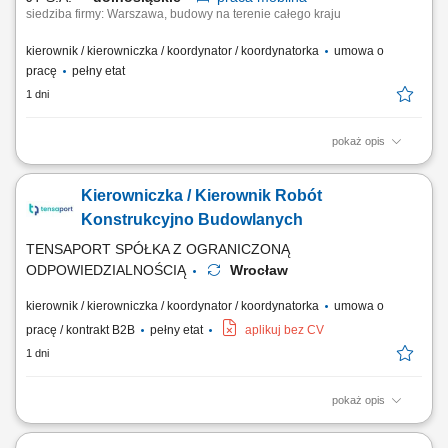
siedziba firmy: Warszawa, budowy na terenie całego kraju
kierownik / kierowniczka / koordynator / koordynatorka
umowa o
pracę
pełny etat
1 dni
pokaż opis
Opis stanowiska: Prowadzenie i koordynacja zadań wykonawczych na
obiektach z obszaru infrastruktury przesyłowej, przemysłowej oraz
Kierowniczka / Kierownik Robót
ciśnieniowych instalacji technologicznych. Operacyjne zarządzanie
harmonogramem prac oraz sprawowanie bezpośredniej kontroli nad
Konstrukcyjno Budowlanych
jakością i etapami ich...
TENSAPORT SPÓŁKA Z OGRANICZONĄ
ODPOWIEDZIALNOŚCIĄ
Wrocław
kierownik / kierowniczka / koordynator / koordynatorka
umowa o
pracę / kontrakt B2B
pełny etat
aplikuj bez CV
1 dni
pokaż opis
Zadania: Nadzór techniczny nad pracami ziemnymi, żelbetowymi i
stalowymi na obiektach elektroenergetycznych; Koordynowanie