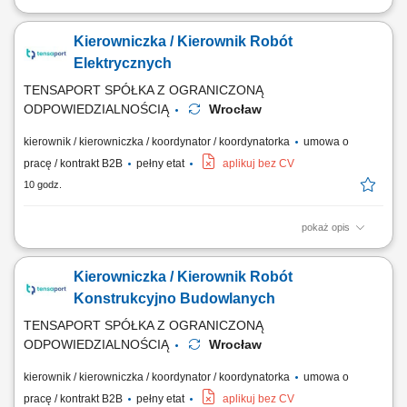
Miejsce pracy stacjonarnej: Kraków lub Myślenice oraz budowy na
terenie całej Polski Forma zatrudnienia: umowa o pracę Opis
Kierowniczka / Kierownik Robót
stanowiska kompleksowe prowadzenie projektów
elektroenergetycznych związanych z liniami kablowymi WN i
Elektrycznych
magazynami energii; nadzór nad realizacją robót elektrycznych...
TENSAPORT SPÓŁKA Z OGRANICZONĄ
ODPOWIEDZIALNOŚCIĄ
Wrocław
kierownik / kierowniczka / koordynator / koordynatorka
umowa o
pracę / kontrakt B2B
pełny etat
aplikuj bez CV
10 godz.
pokaż opis
Zadania: Operacyjne prowadzenie i odbiór robót elektroenergetycznych
zgodnie z kontraktem; Organizacja i kontrola wykonawstwa
Kierowniczka / Kierownik Robót
podwykonawców oraz pracowników etatowych; Przygotowywanie
harmonogramów materiałowych, wdrożeniowych i metodologii prac;
Konstrukcyjno Budowlanych
Budżetowanie projektów, wycena robót oraz...
TENSAPORT SPÓŁKA Z OGRANICZONĄ
ODPOWIEDZIALNOŚCIĄ
Wrocław
kierownik / kierowniczka / koordynator / koordynatorka
umowa o
pracę / kontrakt B2B
pełny etat
aplikuj bez CV