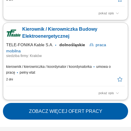
pokaż opis
Twoja rola w STRABAG przygotowywanie dokumentów budowy i kontrola
wykonywanych robót; prowadzenie robót, nadzór nad pracownikami;
Kierownik / Kierowniczka Budowy
weryfikacja projektów budowlanych przed przystąpieniem do
przetargu/realizacji; tworzenie harmonogramów robót; kontrola kosztów
Elektroenergetycznej
zużycia materiałów,...
TELE-FONIKA Kable S.A.
dolnośląskie
praca
mobilna
siedziba firmy: Kraków
kierownik / kierowniczka / koordynator / koordynatorka
umowa o
pracę
pełny etat
2 dni
pokaż opis
Miejsce pracy stacjonarnej: Kraków lub Myślenice oraz budowy na terenie
całej Polski Forma zatrudnienia: umowa o pracę Opis stanowiska
prowadzenie inwestycji związanych z budową linii kablowych wysokiego
ZOBACZ WIĘCEJ OFERT PRACY
napięcia oraz magazynów energii; koordynowanie prac budowlanych
zgodnie z harmonogramem,...