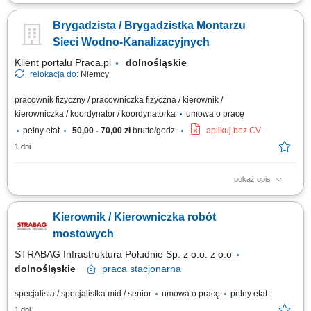
Zadania: Nadzór techniczny nad pracami ziemnymi, żelbetowymi i
stalowymi na obiektach elektroenergetycznych; Koordynowanie
Brygadzista / Brygadzistka Montarzu
wykonania fundamentów pod słupy SN, aparaturę, kontenery BESS i
obiekty kubaturowe; Organizacja pracy zespołów własnych oraz
Sieci Wodno-Kanalizacyjnych
podwykonawców z branży budowlanej;...
Klient portalu Praca.pl
dolnośląskie
relokacja do:
Niemcy
pracownik fizyczny / pracowniczka fizyczna / kierownik /
kierowniczka / koordynator / koordynatorka
umowa o pracę
pełny etat
50,00 - 70,00 zł
brutto/godz.
aplikuj bez CV
1 dni
pokaż opis
Budowa i montaż zewnętrznych sieci wodno-kanalizacyjnych; Kierowanie
pracami brygady i organizacja zadań na budowie; Realizacja robót na
Kierownik / Kierowniczka robót
podstawie dokumentacji technicznej; Obsługa niwelatora tradycyjnego
oraz laserowego; Nadzór nad terminowością i jakością wykonania prac;
mostowych
STRABAG Infrastruktura Południe Sp. z o.o. z o.o
dolnośląskie
praca
stacjonarna
specjalista / specjalistka mid / senior
umowa o pracę
pełny etat
1 dni