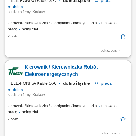
TELE-FONIKA Kable S.A.
dolnośląskie
praca
mobilna
siedziba firmy: Kraków
kierownik / kierowniczka / koordynator / koordynatorka
umowa o
pracę
pełny etat
7 godz.
pokaż opis
Miejsce pracy stacjonarnej: Kraków lub Myślenice oraz budowy na
terenie całej Polski Forma zatrudnienia: umowa o pracę Twój zakres
Kierownik / Kierowniczka Robót
obowiązków Pełnienie funkcji Kierownika Budowy podczas realizacji
obiektów elektroenergetycznych, szczególne budowy linii kablowych
Elektroenergetycznych
elektroenergetycznych min...
TELE-FONIKA Kable S.A.
dolnośląskie
praca
mobilna
siedziba firmy: Kraków
kierownik / kierowniczka / koordynator / koordynatorka
umowa o
pracę
pełny etat
7 godz.
pokaż opis