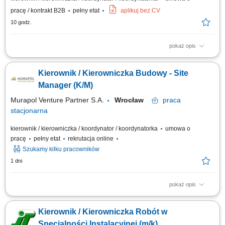
pracę / kontrakt B2B
pełny etat
aplikuj bez CV
10 godz.
pokaż opis
Zadania: Kontrola techniczna robót konstrukcyjno-budowlanych w
sektorze elektroenergetyki; Nadzorowanie budowy fundamentów,
Kierownik / Kierowniczka Budowy - Site
konstrukcji wsporczych oraz infrastruktur pod BESS i linie SN;
Zarządzanie podwykonawcami i brygadami na placu budowy; Dbaniem o
Manager (K/M)
zgodność prac z harmonogramem, projektami...
Murapol Venture Partner S.A.
Wrocław
praca
stacjonarna
kierownik / kierowniczka / koordynator / koordynatorka
umowa o
pracę
pełny etat
rekrutacja online
Szukamy kilku pracowników
1 dni
pokaż opis
Zakres obowiązków: Prowadzenie budowy zgodnie z przepisami Prawa
Budowlanego. Kontrola jakości robót i zgodności z dokumentacją
Kierownik / Kierowniczka Robót w
projektową. Nadzór nad przestrzeganiem zasad BHP. Organizacja i
realizacja inwestycji zgodnie z harmonogramem. Egzekwowanie
Specjalności Instalacyjnej (m/k)