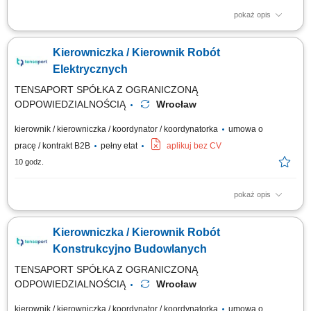
pokaż opis
Miejsce pracy stacjonarnej: Kraków lub Myślenice oraz budowy na terenie
całej Polski Forma zatrudnienia: umowa o pracę Opis stanowiska
Kierowniczka / Kierownik Robót
kompleksowe prowadzenie projektów elektroenergetycznych związanych
z liniami kablowymi WN i magazynami energii; nadzór nad realizacją
Elektrycznych
robót elektrycznych...
TENSAPORT SPÓŁKA Z OGRANICZONĄ
ODPOWIEDZIALNOŚCIĄ
Wrocław
kierownik / kierowniczka / koordynator / koordynatorka
umowa o
pracę / kontrakt B2B
pełny etat
aplikuj bez CV
10 godz.
pokaż opis
Zadania: Operacyjne prowadzenie i odbiór robót elektroenergetycznych
zgodnie z kontraktem; Organizacja i kontrola wykonawstwa
Kierowniczka / Kierownik Robót
podwykonawców oraz pracowników etatowych; Przygotowywanie
harmonogramów materiałowych, wdrożeniowych i metodologii prac;
Konstrukcyjno Budowlanych
Budżetowanie projektów, wycena robót oraz...
TENSAPORT SPÓŁKA Z OGRANICZONĄ
ODPOWIEDZIALNOŚCIĄ
Wrocław
kierownik / kierowniczka / koordynator / koordynatorka
umowa o