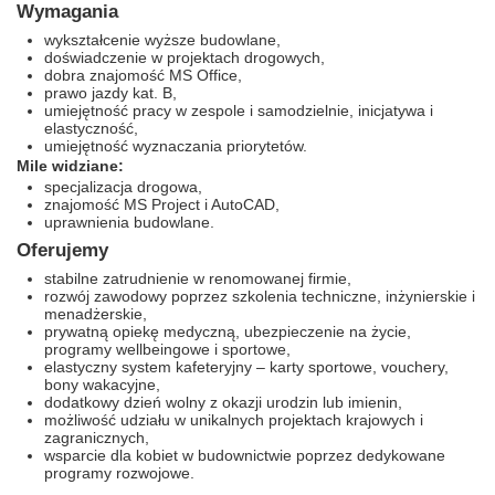
Wymagania
wykształcenie wyższe budowlane,
doświadczenie w projektach drogowych,
dobra znajomość MS Office,
prawo jazdy kat. B,
umiejętność pracy w zespole i samodzielnie, inicjatywa i
elastyczność,
umiejętność wyznaczania priorytetów.
Mile widziane:
specjalizacja drogowa,
znajomość MS Project i AutoCAD,
uprawnienia budowlane.
Oferujemy
stabilne zatrudnienie w renomowanej firmie,
rozwój zawodowy poprzez szkolenia techniczne, inżynierskie i
menadżerskie,
prywatną opiekę medyczną, ubezpieczenie na życie,
programy wellbeingowe i sportowe,
elastyczny system kafeteryjny – karty sportowe, vouchery,
bony wakacyjne,
dodatkowy dzień wolny z okazji urodzin lub imienin,
możliwość udziału w unikalnych projektach krajowych i
zagranicznych,
wsparcie dla kobiet w budownictwie poprzez dedykowane
programy rozwojowe.