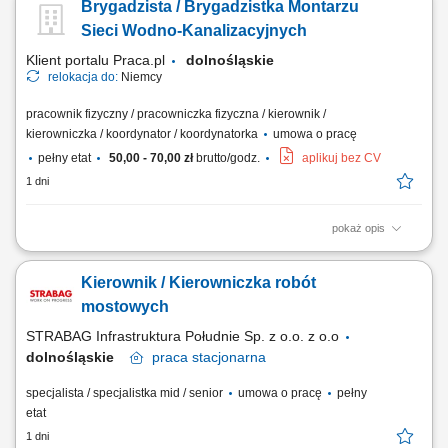
Brygadzista / Brygadzistka Montarzu
wykonania fundamentów pod słupy SN, aparaturę, kontenery BESS i
obiekty kubaturowe; Organizacja pracy zespołów własnych oraz
Sieci Wodno-Kanalizacyjnych
podwykonawców z branży budowlanej;...
Klient portalu Praca.pl
dolnośląskie
relokacja do:
Niemcy
pracownik fizyczny / pracowniczka fizyczna / kierownik /
kierowniczka / koordynator / koordynatorka
umowa o pracę
pełny etat
50,00 - 70,00 zł
brutto/godz.
aplikuj bez CV
1 dni
pokaż opis
Budowa i montaż zewnętrznych sieci wodno-kanalizacyjnych;
Kierowanie pracami brygady i organizacja zadań na budowie;
Kierownik / Kierowniczka robót
Realizacja robót na podstawie dokumentacji technicznej; Obsługa
niwelatora tradycyjnego oraz laserowego; Nadzór nad terminowością i
mostowych
jakością wykonania prac;
STRABAG Infrastruktura Południe Sp. z o.o. z o.o
dolnośląskie
praca
stacjonarna
specjalista / specjalistka mid / senior
umowa o pracę
pełny
etat
1 dni