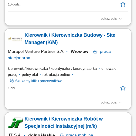
10 godz.
pokaż opis
Zadania: Kontrola techniczna robót konstrukcyjno-budowlanych w
sektorze elektroenergetyki; Nadzorowanie budowy fundamentów,
Kierownik / Kierowniczka Budowy - Site
konstrukcji wsporczych oraz infrastruktur pod BESS i linie SN;
Zarządzanie podwykonawcami i brygadami na placu budowy; Dbaniem
Manager (K/M)
o zgodność prac z harmonogramem, projektami...
Murapol Venture Partner S.A.
Wrocław
praca
stacjonarna
kierownik / kierowniczka / koordynator / koordynatorka
umowa o
pracę
pełny etat
rekrutacja online
Szukamy kilku pracowników
1 dni
pokaż opis
Zakres obowiązków: Prowadzenie budowy zgodnie z przepisami Prawa
Budowlanego. Kontrola jakości robót i zgodności z dokumentacją
Kierownik / Kierowniczka Robót w
projektową. Nadzór nad przestrzeganiem zasad BHP. Organizacja i
realizacja inwestycji zgodnie z harmonogramem. Egzekwowanie
Specjalności Instalacyjnej (m/k)
terminowego i prawidłowego wykonania...
JT S.A.
dolnośląskie
praca
mobilna