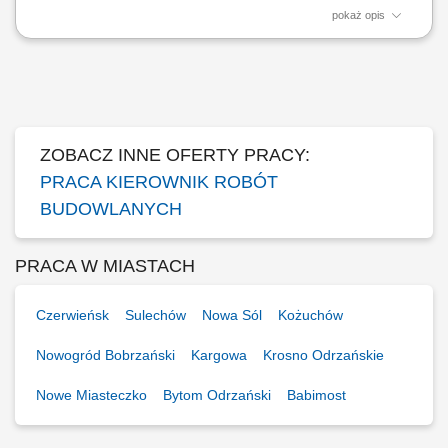
pokaż opis
Zakres zadań: Nadzór techniczny nad robotami konstrukcyjno-
budowlanymi (roboty ziemne, żelbetowe, stalowe) na obiektach
elektroenergetycznych; Koordynacja wykonania fundamentów pod
słupy linii SN, konstrukcje wsporcze, aparaturę stacyjną, kontenery
BESS oraz obiekty kubaturowe; Organizacja i...
ZOBACZ INNE OFERTY PRACY:
PRACA KIEROWNIK ROBÓT
BUDOWLANYCH
PRACA W MIASTACH
Czerwieńsk
Sulechów
Nowa Sól
Kożuchów
Nowogród Bobrzański
Kargowa
Krosno Odrzańskie
Nowe Miasteczko
Bytom Odrzański
Babimost