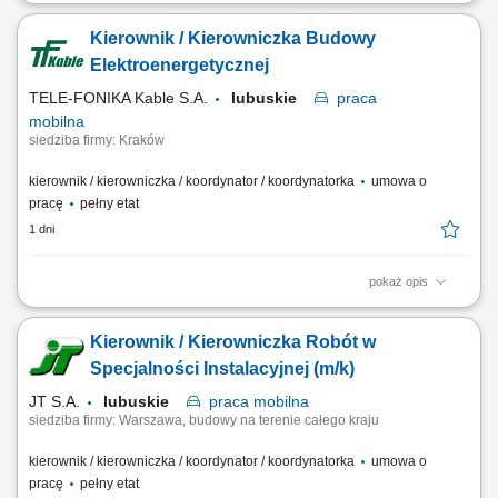
Budowa i montaż zewnętrznych sieci wodno-kanalizacyjnych;
Kierowanie pracami brygady i organizacja zadań na budowie;
Kierownik / Kierowniczka Budowy
Realizacja robót na podstawie dokumentacji technicznej; Obsługa
niwelatora tradycyjnego oraz laserowego; Nadzór nad terminowością i
Elektroenergetycznej
jakością wykonania prac;
TELE-FONIKA Kable S.A.
lubuskie
praca
mobilna
siedziba firmy: Kraków
kierownik / kierowniczka / koordynator / koordynatorka
umowa o
pracę
pełny etat
1 dni
pokaż opis
Miejsce pracy stacjonarnej: Kraków lub Myślenice oraz budowy na
terenie całej Polski Forma zatrudnienia: umowa o pracę Opis
Kierownik / Kierowniczka Robót w
stanowiska prowadzenie inwestycji związanych z budową linii
kablowych wysokiego napięcia oraz magazynów energii;
Specjalności Instalacyjnej (m/k)
koordynowanie prac budowlanych zgodnie z harmonogramem,...
JT S.A.
lubuskie
praca
mobilna
siedziba firmy: Warszawa, budowy na terenie całego kraju
kierownik / kierowniczka / koordynator / koordynatorka
umowa o
pracę
pełny etat