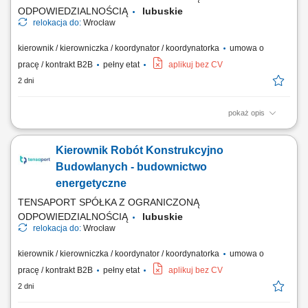
ODPOWIEDZIALNOŚCIĄ
lubuskie
relokacja do:
Wrocław
kierownik / kierowniczka / koordynator / koordynatorka
umowa o
pracę / kontrakt B2B
pełny etat
aplikuj bez CV
2 dni
pokaż opis
Zakres zadań: Koordynacja robót elektrycznych na budowie i nadzór
techniczny; Organizacja i koordynacja pracy brygad własnych oraz
Kierownik Robót Konstrukcyjno
podwykonawców; Analiza dokumentacji technicznej pod kątem jej
kompletności, poprawności i możliwości optymalizacji; Zapewnienie
Budowlanych - budownictwo
zgodności robót z...
energetyczne
TENSAPORT SPÓŁKA Z OGRANICZONĄ
ODPOWIEDZIALNOŚCIĄ
lubuskie
relokacja do:
Wrocław
kierownik / kierowniczka / koordynator / koordynatorka
umowa o
pracę / kontrakt B2B
pełny etat
aplikuj bez CV
2 dni