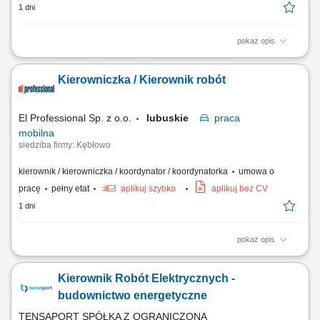
1 dni
pokaż opis
Opis stanowiska: Prowadzenie i koordynacja zadań wykonawczych na
obiektach z obszaru infrastruktury przesyłowej, przemysłowej oraz
Kierowniczka / Kierownik robót
ciśnieniowych instalacji technologicznych. Operacyjne zarządzanie
harmonogramem prac oraz sprawowanie bezpośredniej kontroli nad
jakością i etapami ich...
El Professional Sp. z o.o.
lubuskie
praca
mobilna
siedziba firmy: Kębłowo
kierownik / kierowniczka / koordynator / koordynatorka
umowa o
pracę
pełny etat
aplikuj szybko
aplikuj bez CV
1 dni
pokaż opis
Zadania: Bezpośredni nadzór i kontrola nad pracami elektrycznymi oraz
energetycznymi na budowach; Monitorowanie postępu prac,
Kierownik Robót Elektrycznych -
przygotowywanie obmiarów i kontrolowanie harmonogramów;
Koordynacja działań podwykonawców oraz przeprowadzanie
budownictwo energetyczne
przeglądów ilościowych; Kontrola jakości i kosztów...
TENSAPORT SPÓŁKA Z OGRANICZONĄ