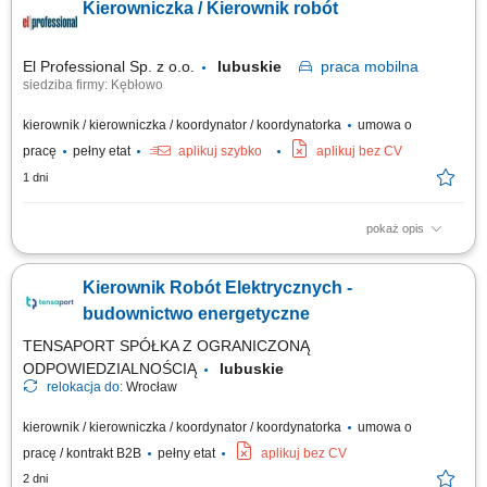
Kierowniczka / Kierownik robót
ciśnieniowych instalacji technologicznych. Operacyjne zarządzanie
harmonogramem prac oraz sprawowanie bezpośredniej kontroli nad
jakością i etapami ich...
El Professional Sp. z o.o.
lubuskie
praca
mobilna
siedziba firmy: Kębłowo
kierownik / kierowniczka / koordynator / koordynatorka
umowa o
pracę
pełny etat
aplikuj szybko
aplikuj bez CV
1 dni
pokaż opis
Zadania: Bezpośredni nadzór i kontrola nad pracami elektrycznymi oraz
energetycznymi na budowach; Monitorowanie postępu prac,
Kierownik Robót Elektrycznych -
przygotowywanie obmiarów i kontrolowanie harmonogramów;
Koordynacja działań podwykonawców oraz przeprowadzanie przeglądów
budownictwo energetyczne
ilościowych; Kontrola jakości i kosztów...
TENSAPORT SPÓŁKA Z OGRANICZONĄ
ODPOWIEDZIALNOŚCIĄ
lubuskie
relokacja do:
Wrocław
kierownik / kierowniczka / koordynator / koordynatorka
umowa o
pracę / kontrakt B2B
pełny etat
aplikuj bez CV
2 dni