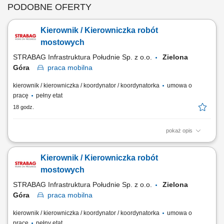
PODOBNE OFERTY
Kierownik / Kierowniczka robót
mostowych
STRABAG Infrastruktura Południe Sp. z o.o.
Zielona
Góra
praca
mobilna
kierownik / kierowniczka / koordynator / koordynatorka
umowa o
pracę
pełny etat
18 godz.
pokaż opis
Miejsce pracy: Zielona Góra, województwo lubuskie Co jest dla nas
ważne wykształcenie wyższe budowlane; doświadczenie na stanowisku
Kierownik / Kierowniczka robót
Kierownika Robót, prowadzenie robót mostowych będzie dodatkowym
atutem; znajomość przepisów prawa budowlanego, przepisów BHP;
mostowych
bardzo dobra znajomość...
STRABAG Infrastruktura Południe Sp. z o.o.
Zielona
Góra
praca
mobilna
kierownik / kierowniczka / koordynator / koordynatorka
umowa o
pracę
pełny etat