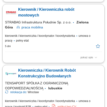
Miejsce pracy: Zielona Góra, województwo lubuskie Opis stanowiska:
Zarządzanie procesem realizacji robót drogowych i inżynieryjnych na
Kierownik / Kierowniczka robót
powierzonych kontraktach. Nadzór nad przebiegiem prac budowlanych
oraz koordynacja działań ekip wykonawczych. Kontrola kosztów
mostowych
realizacji, zużycia...
STRABAG Infrastruktura Południe Sp. z o.o.
Zielona
Góra
praca
mobilna
kierownik / kierowniczka / koordynator / koordynatorka
umowa o
pracę
pełny etat
5 dni
pokaż opis
Miejsce pracy: Zielona Góra, województwo lubuskie Opis stanowiska:
Koordynowanie i nadzorowanie realizacji robót budowlanych zgodnie z
Kierowniczka / Kierownik Robót
harmonogramem, dokumentacją techniczną oraz obowiązującymi
przepisami. Organizowanie pracy zespołów wykonawczych oraz
Konstrukcyjno Budowlanych
współpraca z podwykonawcami i...
TENSAPORT SPÓŁKA Z OGRANICZONĄ
ODPOWIEDZIALNOŚCIĄ
lubuskie
relokacja do:
Wrocław
kierownik / kierowniczka / koordynator / koordynatorka
umowa o
pracę / kontrakt B2B
pełny etat
aplikuj bez CV