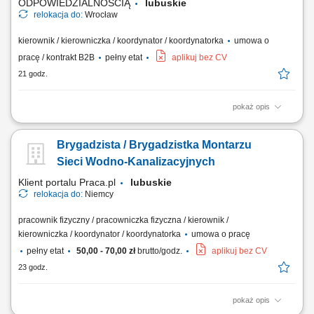
ODPOWIEDZIALNOŚCIĄ
lubuskie
relokacja do:
Wrocław
kierownik / kierowniczka / koordynator / koordynatorka
umowa o
pracę / kontrakt B2B
pełny etat
aplikuj bez CV
21 godz.
pokaż opis
Zadania: Nadzór techniczny nad pracami ziemnymi, żelbetowymi i
stalowymi na obiektach elektroenergetycznych; Koordynowanie
Brygadzista / Brygadzistka Montarzu
wykonania fundamentów pod słupy SN, aparaturę, kontenery BESS i
obiekty kubaturowe; Organizacja pracy zespołów własnych oraz
Sieci Wodno-Kanalizacyjnych
podwykonawców z branży budowlanej;...
Klient portalu Praca.pl
lubuskie
relokacja do:
Niemcy
pracownik fizyczny / pracowniczka fizyczna / kierownik /
kierowniczka / koordynator / koordynatorka
umowa o pracę
pełny etat
50,00 - 70,00 zł
brutto/godz.
aplikuj bez CV
23 godz.
pokaż opis