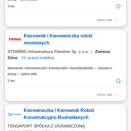
3 dni
pokaż opis
Miejsce pracy: Zielona Góra, województwo lubuskie Opis stanowiska:
Zarządzanie procesem realizacji robót drogowych i inżynieryjnych na
Kierownik / Kierowniczka robót
powierzonych kontraktach. Nadzór nad przebiegiem prac budowlanych
oraz koordynacja działań ekip wykonawczych. Kontrola kosztów
mostowych
realizacji, zużycia...
STRABAG Infrastruktura Południe Sp. z o.o.
Zielona
Góra
praca
mobilna
kierownik / kierowniczka / koordynator / koordynatorka
umowa o
pracę
pełny etat
5 dni
pokaż opis
Miejsce pracy: Zielona Góra, województwo lubuskie Opis stanowiska:
Koordynowanie i nadzorowanie realizacji robót budowlanych zgodnie z
Kierowniczka / Kierownik Robót
harmonogramem, dokumentacją techniczną oraz obowiązującymi
przepisami. Organizowanie pracy zespołów wykonawczych oraz
Konstrukcyjno Budowlanych
współpraca z podwykonawcami i...
TENSAPORT SPÓŁKA Z OGRANICZONĄ