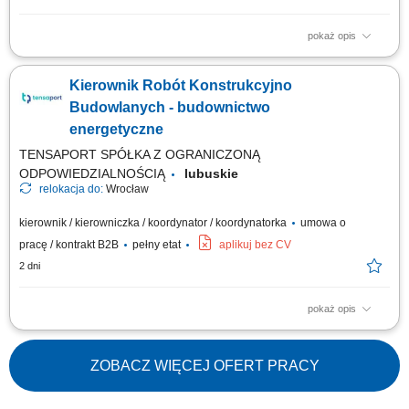
pokaż opis
Zakres zadań: Koordynacja robót elektrycznych na budowie i nadzór
techniczny; Organizacja i koordynacja pracy brygad własnych oraz
Kierownik Robót Konstrukcyjno
podwykonawców; Analiza dokumentacji technicznej pod kątem jej
kompletności, poprawności i możliwości optymalizacji; Zapewnienie
Budowlanych - budownictwo
zgodności robót z...
energetyczne
TENSAPORT SPÓŁKA Z OGRANICZONĄ
ODPOWIEDZIALNOŚCIĄ
lubuskie
relokacja do:
Wrocław
kierownik / kierowniczka / koordynator / koordynatorka
umowa o
pracę / kontrakt B2B
pełny etat
aplikuj bez CV
2 dni
pokaż opis
Zakres zadań: Nadzór techniczny nad robotami konstrukcyjno-
budowlanymi (roboty ziemne, żelbetowe, stalowe) na obiektach
elektroenergetycznych; Koordynacja wykonania fundamentów pod słupy
ZOBACZ WIĘCEJ OFERT PRACY
linii SN, konstrukcje wsporcze, aparaturę stacyjną, kontenery BESS oraz
obiekty kubaturowe; Organizacja i...