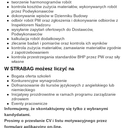
tworzenie harmonogramów robót
kontrola kosztów zużycia materiałów, wykonywanych robót
przez Podwykonawców
dokonywanie wpisów w Dzienniku Budowy
odbiór robót PW oraz zgłoszenia i dokonywanie odbiorów z
Inspektorem Nadzoru
wysyłanie zapytań ofertowych do Dostawców,
Podwykonawców
kalkulacja robót dodatkowych
zlecanie badań i pomiarów oraz kontrola ich wyników
kontrola zużycia materiałów, zamawianie materiałów zgodnie
z zapotrzebowaniem
kontrola przestrzegania standardów BHP przez PW oraz siły
własne
W STRABAG możesz liczyć na
Bogata oferta szkoleń
Konkurencyjne wynagrodzenie
Dofnansowanie do kursów językowych z angielskiego lub
niemieckiego
Inicjatywy prozdrowotne w ramach programu zarządzanie
zdrowiem
Eventy pracownicze
Informujemy, że skontaktujemy się tylko z wybranymi
kandydatami.
Prosimy o przesłanie CV i listu motywacyjnego przez
formularz aplikacyjny on-line.