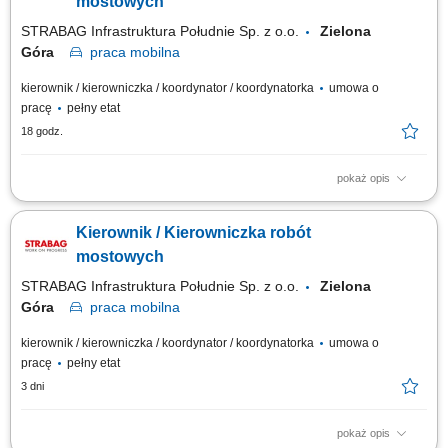
mostowych
STRABAG Infrastruktura Południe Sp. z o.o.
Zielona
Góra
praca
mobilna
kierownik / kierowniczka / koordynator / koordynatorka
umowa o
pracę
pełny etat
18 godz.
pokaż opis
Miejsce pracy: Zielona Góra, województwo lubuskie Co jest dla nas
ważne wykształcenie wyższe budowlane; doświadczenie na stanowisku
Kierownik / Kierowniczka robót
Kierownika Robót, prowadzenie robót mostowych będzie dodatkowym
atutem; znajomość przepisów prawa budowlanego, przepisów BHP;
mostowych
bardzo dobra znajomość...
STRABAG Infrastruktura Południe Sp. z o.o.
Zielona
Góra
praca
mobilna
kierownik / kierowniczka / koordynator / koordynatorka
umowa o
pracę
pełny etat
3 dni
pokaż opis