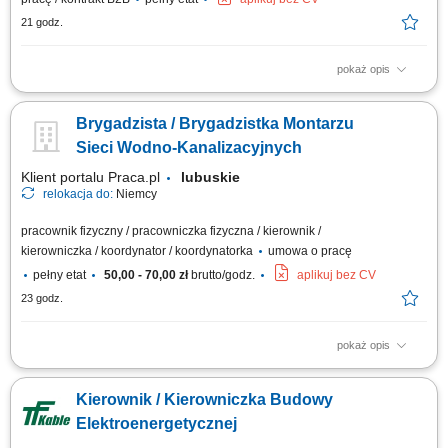
21 godz.
pokaż opis
Zadania: Nadzór techniczny nad pracami ziemnymi, żelbetowymi i
stalowymi na obiektach elektroenergetycznych; Koordynowanie
Brygadzista / Brygadzistka Montarzu
wykonania fundamentów pod słupy SN, aparaturę, kontenery BESS i
obiekty kubaturowe; Organizacja pracy zespołów własnych oraz
Sieci Wodno-Kanalizacyjnych
podwykonawców z branży budowlanej;...
Klient portalu Praca.pl
lubuskie
relokacja do:
Niemcy
pracownik fizyczny / pracowniczka fizyczna / kierownik /
kierowniczka / koordynator / koordynatorka
umowa o pracę
pełny etat
50,00 - 70,00 zł
brutto/godz.
aplikuj bez CV
23 godz.
pokaż opis
Budowa i montaż zewnętrznych sieci wodno-kanalizacyjnych; Kierowanie
pracami brygady i organizacja zadań na budowie; Realizacja robót na
Kierownik / Kierowniczka Budowy
podstawie dokumentacji technicznej; Obsługa niwelatora tradycyjnego
oraz laserowego; Nadzór nad terminowością i jakością wykonania prac;
Elektroenergetycznej