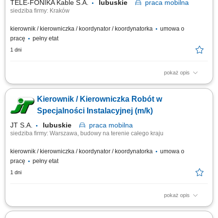
TELE-FONIKA Kable S.A.
lubuskie
praca
mobilna
siedziba firmy: Kraków
kierownik / kierowniczka / koordynator / koordynatorka
umowa o
pracę
pełny etat
1 dni
pokaż opis
Miejsce pracy stacjonarnej: Kraków lub Myślenice oraz budowy na terenie
całej Polski Forma zatrudnienia: umowa o pracę Opis stanowiska
Kierownik / Kierowniczka Robót w
prowadzenie inwestycji związanych z budową linii kablowych wysokiego
napięcia oraz magazynów energii; koordynowanie prac budowlanych
Specjalności Instalacyjnej (m/k)
zgodnie z harmonogramem,...
JT S.A.
lubuskie
praca
mobilna
siedziba firmy: Warszawa, budowy na terenie całego kraju
kierownik / kierowniczka / koordynator / koordynatorka
umowa o
pracę
pełny etat
1 dni
pokaż opis
Opis stanowiska: Prowadzenie i koordynacja zadań wykonawczych na
obiektach z obszaru infrastruktury przesyłowej, przemysłowej oraz