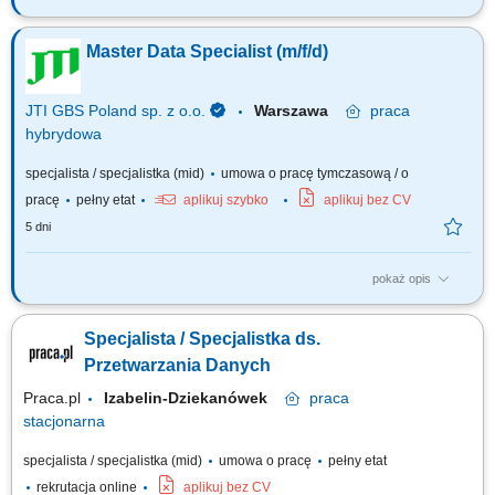
Why does this role exist? The MD (Master Data) Senior Specialist role
supports efficient operations and high service standards within the Master
Master Data Specialist (m/f/d)
Data department. The role focuses on delivering quality services through
accurate processing, data analysis, continuous improvements, and
collaboration...
JTI GBS Poland sp. z o.o.
Warszawa
praca
hybrydowa
specjalista / specjalistka (mid)
umowa o pracę tymczasową / o
pracę
pełny etat
aplikuj szybko
aplikuj bez CV
5 dni
pokaż opis
12 months contract Why does this role exist? We are looking for a detail-
oriented and proactive Master Data Specialist to join our dynamic
Specjalista / Specjalistka ds.
international team. In this role, you will play a key part in ensuring high-
quality, reliable data that supports business operations across markets. If
Przetwarzania Danych
you enjoy...
Praca.pl
Izabelin-Dziekanówek
praca
stacjonarna
specjalista / specjalistka (mid)
umowa o pracę
pełny etat
rekrutacja online
aplikuj bez CV