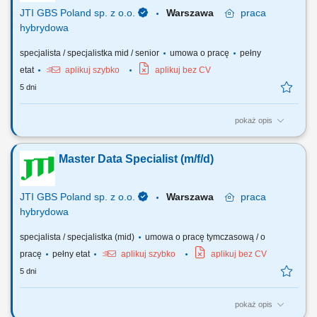
different data types...
JTI GBS Poland sp. z o.o.
Warszawa
praca
hybrydowa
specjalista / specjalistka mid / senior
umowa o pracę
pełny
etat
aplikuj szybko
aplikuj bez CV
5 dni
pokaż opis
Why does this role exist? The MD (Master Data) Senior Specialist role
supports efficient operations and high service standards within the
Master Data Specialist (m/f/d)
Master Data department. The role focuses on delivering quality services
through accurate processing, data analysis, continuous improvements,
and collaboration...
JTI GBS Poland sp. z o.o.
Warszawa
praca
hybrydowa
specjalista / specjalistka (mid)
umowa o pracę tymczasową / o
pracę
pełny etat
aplikuj szybko
aplikuj bez CV
5 dni
pokaż opis