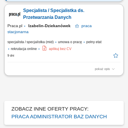
12 months contract Why does this role exist? We are looking for a
detail-oriented and proactive Master Data Specialist to join our dynamic
Specjalista / Specjalistka ds.
international team. In this role, you will play a key part in ensuring high-
quality, reliable data that supports business operations across markets.
Przetwarzania Danych
If you enjoy...
Praca.pl
Izabelin-Dziekanówek
praca
stacjonarna
specjalista / specjalistka (mid)
umowa o pracę
pełny etat
rekrutacja online
aplikuj bez CV
9 dni
pokaż opis
Zakres obowiązków: Analiza potrzeb użytkowników oraz
opracowywanie rozwiązań w zakresie raportowania i przetwarzania
danych. Projektowanie czytelnych raportów i dashboardów zgodnie z
wymaganiami biznesowymi. Udział w projektach wdrożeniowych i
rozwojowych – analiza wymagań, testowanie...
ZOBACZ INNE OFERTY PRACY:
PRACA ADMINISTRATOR BAZ DANYCH