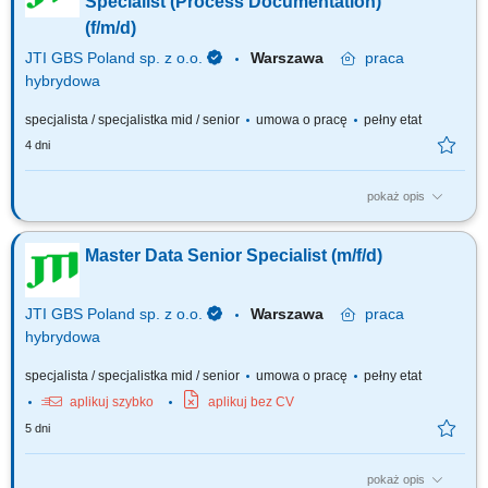
Specialist (Process Documentation)
(f/m/d)
JTI GBS Poland sp. z o.o.
Warszawa
praca
hybrydowa
specjalista / specjalistka mid / senior
umowa o pracę
pełny etat
4 dni
pokaż opis
Role: 12 months contract About the role We are opening a new position to
join our team as a Master Data Senior Specialist focused on process
Master Data Senior Specialist (m/f/d)
documentation in Signavio (business process modeling platform). Our
team plays a key role in centralizing data sources and streamlining
different data types...
JTI GBS Poland sp. z o.o.
Warszawa
praca
hybrydowa
specjalista / specjalistka mid / senior
umowa o pracę
pełny etat
aplikuj szybko
aplikuj bez CV
5 dni
pokaż opis