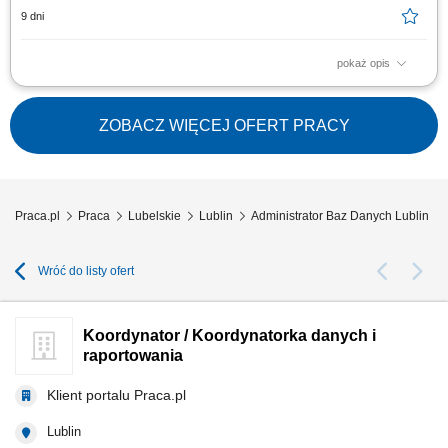
9 dni
pokaż opis
Zakres obowiązków: Analiza potrzeb użytkowników oraz opracowywanie
rozwiązań w zakresie raportowania i przetwarzania danych.
Projektowanie czytelnych raportów i dashboardów zgodnie z
ZOBACZ WIĘCEJ OFERT PRACY
wymaganiami biznesowymi. Udział w projektach wdrożeniowych i
rozwojowych – analiza wymagań, testowanie...
Praca.pl
Praca
Lubelskie
Lublin
Administrator Baz Danych Lublin
Wróć do listy ofert
Koordynator / Koordynatorka danych i
raportowania
Klient portalu Praca.pl
Lublin