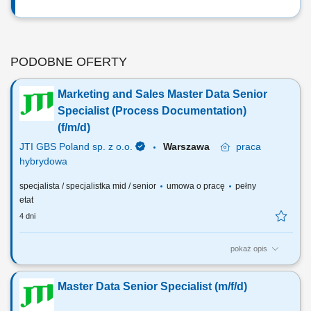
PODOBNE OFERTY
Marketing and Sales Master Data Senior
Specialist (Process Documentation)
(f/m/d)
JTI GBS Poland sp. z o.o.
Warszawa
praca
hybrydowa
specjalista / specjalistka mid / senior
umowa o pracę
pełny
etat
4 dni
pokaż opis
Role: 12 months contract About the role We are opening a new position
to join our team as a Master Data Senior Specialist focused on process
Master Data Senior Specialist (m/f/d)
documentation in Signavio (business process modeling platform). Our
team plays a key role in centralizing data sources and streamlining