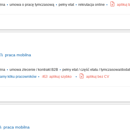
czna
umowa o pracę tymczasową
pełny etat
rekrutacja online
aplikuj
rutto w wysokości 17,69 € za godzinę. Kwota ta składa się z wynagrodzenia pod
em urlopowym i udziałem w zyskach. W zależności od zakresu obowiązków możesz
praca
mobilna
czna
umowa zlecenie / kontrakt B2B
pełny etat / część etatu / tymczasowa/dod
amy kilku pracowników
aplikuj szybko
aplikuj bez CV
czanie posiłków/zakupów; Zabezpieczanie przesyłek przed ewentualnymi uszkodze
praca
mobilna