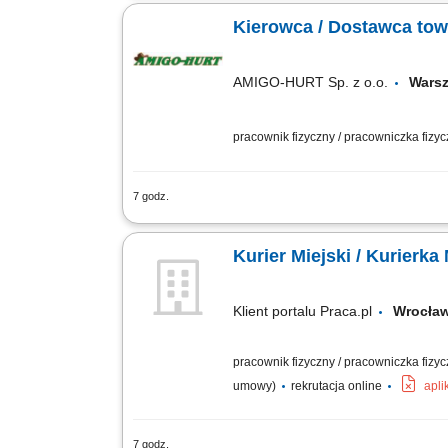
Niemczech. Do Twoich zadań należeć b
Kierowca / Dostawca towa
AMIGO-HURT Sp. z o.o.
Wars
pracownik fizyczny / pracowniczka fizy
7 godz.
Twój zakres obowiązków: przewóz i dost
gotówki oraz dokumentów, odpowiedzia
Kurier Miejski / Kurierka
Klient portalu Praca.pl
Wrocł
pracownik fizyczny / pracowniczka fizy
umowy)
rekrutacja online
apli
7 godz.