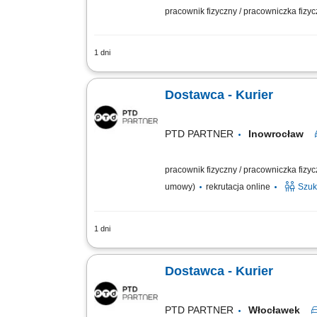
pracownik fizyczny / pracowniczka fizy
1 dni
Otrzymujesz całkowite wynagrodzenie b
uzupełnionego dodatkiem ADV, dodatki
Dostawca - Kurier
PTD PARTNER
Inowrocław
pracownik fizyczny / pracowniczka fizy
umowy)
rekrutacja online
Szuk
1 dni
Zakres obowiązków Odbieranie i dostar
klientami;
Dostawca - Kurier
PTD PARTNER
Włocławek