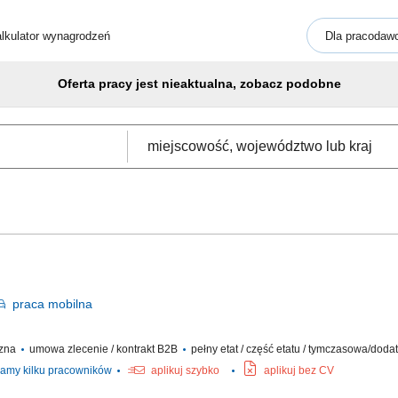
lkulator wynagrodzeń
Dla pracodaw
Oferta pracy jest nieaktualna, zobacz podobne
praca
mobilna
czna
umowa zlecenie / kontrakt B2B
pełny etat / część etatu / tymczasowa/dod
amy kilku pracowników
aplikuj szybko
aplikuj bez CV