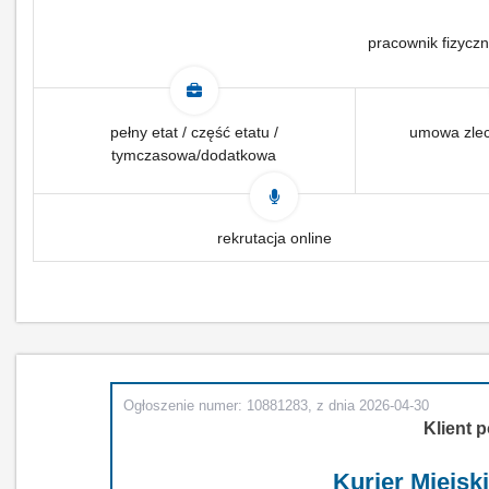
pracownik fizyczn
pełny etat / część etatu /
umowa zlec
tymczasowa/dodatkowa
rekrutacja online
Ogłoszenie numer: 10881283, z dnia 2026-04-30
Klient p
Kurier Miejski