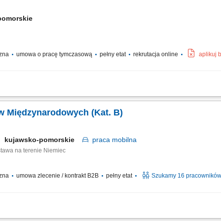
pomorskie
czna
umowa o pracę tymczasową
pełny etat
rekrutacja online
aplikuj
zakupy spożywcze bezpiecznie i z troską. Będziesz: Dostarczać zamówienia do k
zładowywać zakupy; Zapewniać miłą obsługę; Reprezentować Albert Heijn z uśmie
w Międzynarodowych (Kat. B)
kujawsko-pomorskie
praca
mobilna
stawa na terenie Niemiec
czna
umowa zlecenie / kontrakt B2B
pełny etat
Szukamy 16 pracownikó
za bezpieczny przewóz i sprawny rozładunek artykułów meblowych bezpośrednio