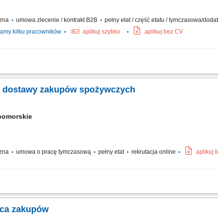
czna
umowa zlecenie / kontrakt B2B
pełny etat / część etatu / tymczasowa/dod
amy kilku pracowników
aplikuj szybko
aplikuj bez CV
czanie posiłków/zakupów; Zabezpieczanie przesyłek przed ewentualnymi uszkodze
 – dostawy zakupów spożywczych
pomorskie
czna
umowa o pracę tymczasową
pełny etat
rekrutacja online
aplikuj
rutto w wysokości 17,69 € za godzinę. Kwota ta składa się z wynagrodzenia pod
em urlopowym i udziałem w zyskach. W zależności od zakresu obowiązków możesz
wca zakupów