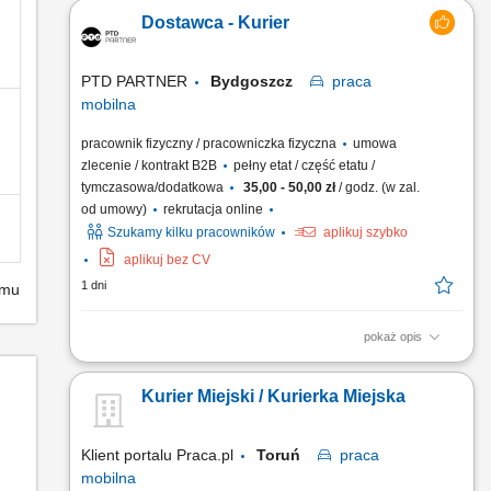
Dostawca - Kurier
PTD PARTNER
Bydgoszcz
praca
mobilna
pracownik fizyczny / pracowniczka fizyczna
umowa
zlecenie / kontrakt B2B
pełny etat / część etatu /
tymczasowa/dodatkowa
35,00 - 50,00 zł
/ godz. (w zal.
od umowy)
rekrutacja online
Szukamy kilku pracowników
aplikuj szybko
aplikuj bez CV
1 dni
emu
pokaż opis
Zakres obowiązków Odbieranie i dostarczanie
posiłków/zakupów; Zabezpieczanie przesyłek przed
Kurier Miejski / Kurierka Miejska
ewentualnymi uszkodzeniami; Utrzymywanie dobrych relacji z
klientami;
Klient portalu Praca.pl
Toruń
praca
mobilna