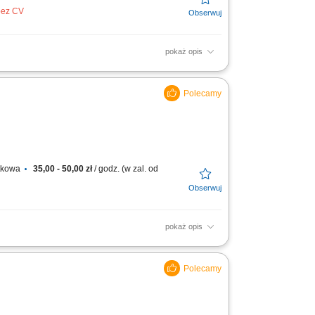
 bez CV
pokaż opis
stawowego w wysokości 15.15 € za godzinę,
 również...
atkowa
35,00 - 50,00 zł
/ godz. (w zal. od
pokaż opis
niami; Utrzymywanie dobrych relacji z