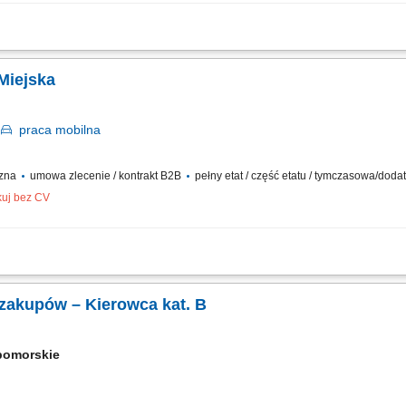
czanie posiłków/zakupów; Zabezpieczanie przesyłek przed ewentualnymi uszkodze
 Miejska
ń
praca
mobilna
czna
umowa zlecenie / kontrakt B2B
pełny etat / część etatu / tymczasowa/dod
kuj bez CV
ów oraz drobnych przesyłek na wskazany adres, zabezpieczanie przesyłek podczas 
i z klientami i dbanie o wysoką jakość obsługi, realizacja dostaw w systemie Xpress
zakupów – Kierowca kat. B
pomorskie