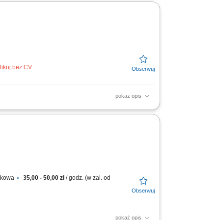
zpieczenie ładunku na czas...
likuj bez CV
pokaż opis
ługi Klienta, dbałość o prawidłowy obieg
ługa...
atkowa
35,00 - 50,00 zł
/ godz. (w zal. od
pokaż opis