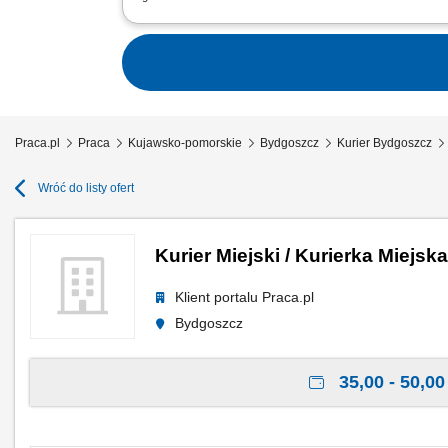
odbiór i dostarczanie posiłków, zakup
stanie, utrzymywanie pozytywnych relacj
Praca.pl
Praca
Kujawsko-pomorskie
Bydgoszcz
Kurier Bydgoszcz
Wróć do listy ofert
Kurier Miejski / Kurierka Miejska
Klient portalu Praca.pl
Bydgoszcz
35,00 - 50,00 