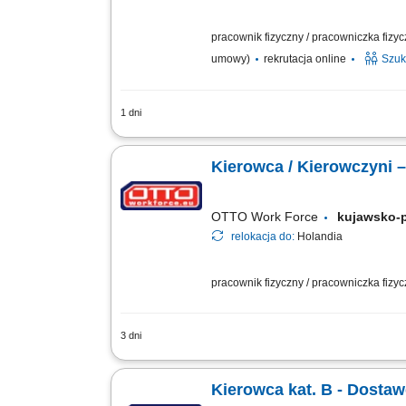
pracownik fizyczny / pracowniczka fizy
umowy)
rekrutacja online
Szuk
1 dni
Zakres obowiązków Odbieranie i dostar
klientami;
Kierowca / Kierowczyni
OTTO Work Force
kujawsko-
relokacja do:
Holandia
pracownik fizyczny / pracowniczka fizy
3 dni
Otrzymujesz całkowite wynagrodzenie b
uzupełnionego dodatkiem ADV, dodatki
Kierowca kat. B - Dosta