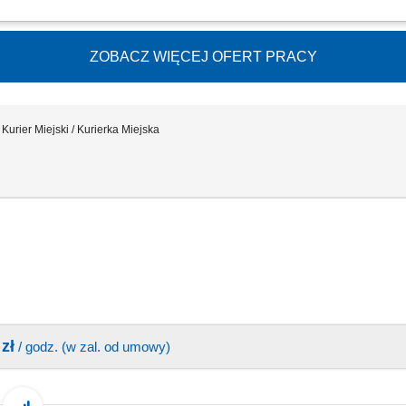
ów oraz drobnych przesyłek na wskazany adres, zabezpieczanie przesyłek podczas 
i z klientami i dbanie o wysoką jakość obsługi, realizacja dostaw w systemie Xpress
ZOBACZ WIĘCEJ OFERT PRACY
Kurier Miejski / Kurierka Miejska
zł
/ godz. (w zal. od umowy)