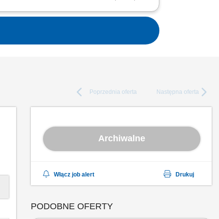
transportu, aby dotarły w nienaruszonym
 Delivery...
Poprzednia
oferta
Następna
oferta
Archiwalne
Włącz job alert
Drukuj
PODOBNE OFERTY