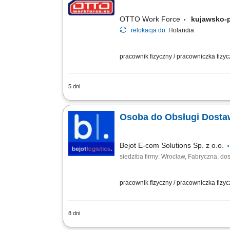
OTTO Work Force
kujawsko-
relokacja do:
Holandia
pracownik fizyczny / pracowniczka fizy
5 dni
Twoje codzienne zadania Dostarczasz 
samochód dostawczy; Załadowywać i ro
Osoba do Obsługi Dosta
Bejot E-com Solutions Sp. z o.o.
siedziba firmy: Wrocław, Fabryczna, do
pracownik fizyczny / pracowniczka fizy
8 dni
Opis stanowiska Będziesz odpowiadać 