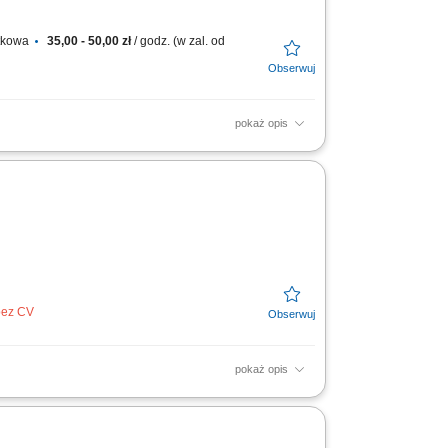
atkowa
35,00 - 50,00 zł
/ godz. (w zal. od
pokaż opis
niami; Utrzymywanie dobrych relacji z
 bez CV
pokaż opis
stawowego w wysokości 15.15 € za godzinę,
 również...