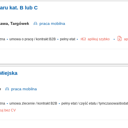
ędzie samodzielne przyjmowanie towaru na pojazd oraz dbanie o prawidłowe zabe
ru kat. B lub C
zawa, Targówek
praca
mobilna
czna
umowa o pracę / kontrakt B2B
pełny etat
aplikuj szybko
ap
arczanie towarów do Klienta, rozładunek towarów, zapewnienie profesjonalnej obs
lność za utrzymanie powierzonego pojazdu we właściwym stanie technicznym, obs
 Miejska
aw
praca
mobilna
czna
umowa zlecenie / kontrakt B2B
pełny etat / część etatu / tymczasowa/dod
kuj bez CV