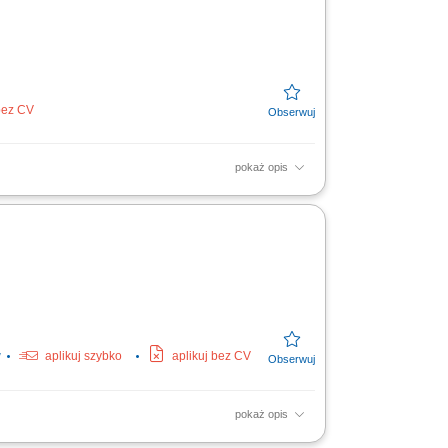
 bez CV
pokaż opis
lientów do domu; Prowadzić nowoczesny
chem; Twój...
w
aplikuj szybko
aplikuj bez CV
pokaż opis
 pod adresy odbiorców końcowych w