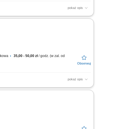
pokaż opis
niami; Utrzymywanie dobrych relacji z
atkowa
35,00 - 50,00 zł
/ godz. (w zal. od
pokaż opis
transportu, aby dotarły w nienaruszonym
 Delivery...