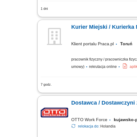
1 dni
Zakres obowiązków Odbieranie i dostar
klientami;
Kurier Miejski / Kurierka
Klient portalu Praca.pl
Toru
pracownik fizyczny / pracowniczka fizy
umowy)
rekrutacja online
apli
7 godz.
odbiór i dostarczanie posiłków, zakup
stanie, utrzymywanie pozytywnych relacj
Dostawca / Dostawczyni 
OTTO Work Force
kujawsko-
relokacja do:
Holandia