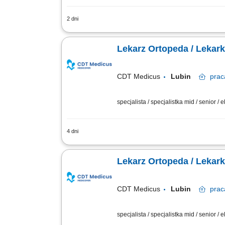
2 dni
praca zdalna Zadania Przeprowadzanie 
wyniki badań; Prowadzenie dokumentac
Lekarz Ortopeda / Lekar
CDT Medicus
Lubin
prac
specjalista / specjalistka mid / senior / 
4 dni
Opis stanowiska Zapewnianie kompleks
lekarskich oraz budowanie profesjonaln
Lekarz Ortopeda / Lekar
CDT Medicus
Lubin
prac
specjalista / specjalistka mid / senior / 