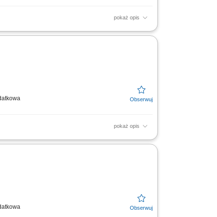
pokaż opis
entów w oparciu o zebrany wywiad i przesłane
skazaniami medycznymi;
odatkowa
pokaż opis
znymi. Przeprowadzanie konsultacji
anie obowiązujących...
odatkowa