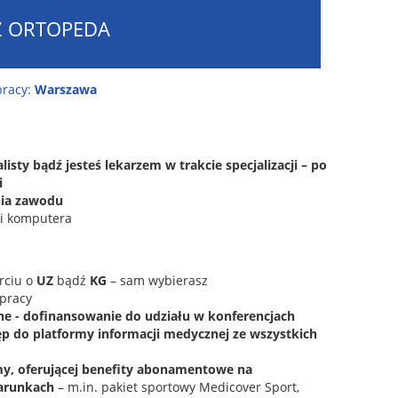
Z ORTOPEDA
pracy:
Warszawa
alisty bądź jesteś lekarzem w trakcie specjalizacji – po
i
ia zawodu
gi komputera
rciu o
UZ
bądź
KG
– sam wybierasz
 pracy
ne - dofinansowanie do udziału w konferencjach
p do platformy informacji medycznej ze wszystkich
my, oferującej benefity abonamentowe na
arunkach
– m.in. pakiet sportowy Medicover Sport,