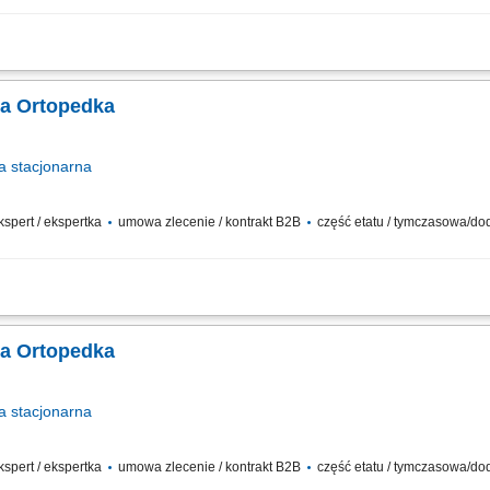
konsultacji medycznych na odległość (telefonicznie lub wideo) Diagnostyka pacj
ji medycznej, w tym wystawianie e-recept oraz e-zwolnień (e-ZLA) zgodnie ze w
ka Ortopedka
a
stacjonarna
ekspert / ekspertka
umowa zlecenie / kontrakt B2B
część etatu / tymczasowa/d
owej opieki medycznej pacjentom zgodnie z aktualną wiedzą i standardami medyc
ych relacji z pacjentami. Dbanie o wysoką jakość świadczonych usług i przestrzeg
ka Ortopedka
a
stacjonarna
ekspert / ekspertka
umowa zlecenie / kontrakt B2B
część etatu / tymczasowa/d