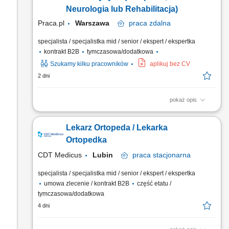
medycznych zgodnie z obowiązującymi przepisami.
Neurologia lub Rehabilitacja)
Praca.pl
Warszawa
praca
zdalna
specjalista / specjalistka mid / senior / ekspert / ekspertka
kontrakt B2B
tymczasowa/dodatkowa
Szukamy kilku pracowników
aplikuj bez CV
2 dni
pokaż opis
praca zdalna Zadania Przeprowadzanie konsultacji
medycznych na odległość (telefonicznie lub wideo)
Lekarz Ortopeda / Lekarka
Diagnostyka pacjentów w oparciu o zebrany wywiad i
przesłane wyniki badań; Prowadzenie dokumentacji
Ortopedka
medycznej, w tym wystawianie e-recept oraz e-zwolnień (e-
CDT Medicus
Lubin
praca
stacjonarna
ZLA) zgodnie ze wskazaniami medycznymi;
specjalista / specjalistka mid / senior / ekspert / ekspertka
umowa zlecenie / kontrakt B2B
część etatu /
tymczasowa/dodatkowa
4 dni