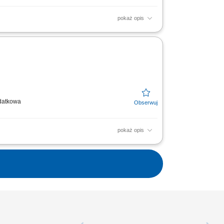
pokaż opis
wyższych standardów medycznych w placówce.
..
odatkowa
pokaż opis
chowanie najwyższych standardów opieki
iarskiego. Sprawne...