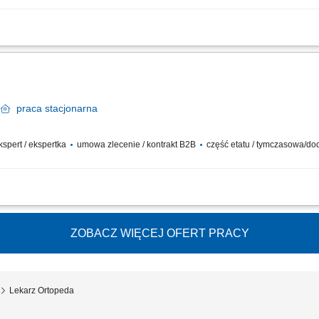
lnej opieki Pacjentom i budowanie pozytywnej relacji. dbanie o utrzymanie naj
specjalistą, obsługa komputera nie jest Ci obca, posiadasz zdolność do słuchania i.
n
praca
stacjonarna
ekspert / ekspertka
umowa zlecenie / kontrakt B2B
część etatu / tymczasowa/d
cjalistycznych oraz nadzór nad procesem terapeutycznym pacjentów. Dbanie o za
 Realizacja zadań medycznych przy stałym wsparciu asystenckim zespołu pielęgn
ZOBACZ WIĘCEJ OFERT PRACY
Lekarz Ortopeda