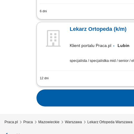
6 dni
Twoje zadania: zapewnianie profesjona
Szukamy Ciebie, jeśli:​ jesteś lekarzem 
Lekarz Ortopeda (k/m)
Klient portalu Praca.pl
Lubi
specjalista / specjalistka mid / senior / 
12 dni
Realizacja prywatnych konsultacji spe
zdrowotnej obowiązujących w placówce.
Praca.pl
Praca
Mazowieckie
Warszawa
Lekarz Ortopeda Warszawa