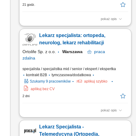
21 godz.
pokaż opis
Realizacja zdalnych porad medycznych dedykowanych
osobom pełnoletnim. Weryfikacja kondycji zdrowotnej na bazie
Lekarz specjalista: ortopeda,
pogłębionych wywiadów oraz analizy historii choroby.
Sporządzanie formalnych opinii i orzeczeń medycznych
neurolog, lekarz rehabilitacji
zgodnie z aktualnymi wymogami prawnymi.
Ortolife Sp. z o.o.
Warszawa
praca
zdalna
specjalista / specjalistka mid / senior / ekspert / ekspertka
kontrakt B2B
tymczasowa/dodatkowa
Szukamy 9 pracowników
aplikuj szybko
aplikuj bez CV
2 dni
pokaż opis
Zadania: Udzielanie specjalistycznych telekonsultacji
medycznych pacjentom dorosłym. Dokładna ocena stanu
Lekarz Specjalista -
zdrowia pacjentów na podstawie wywiadu medycznego i
dostępnej dokumentacji. Wystawianie rzetelnych zaświadczeń
Telemedycyna (Ortopedia,