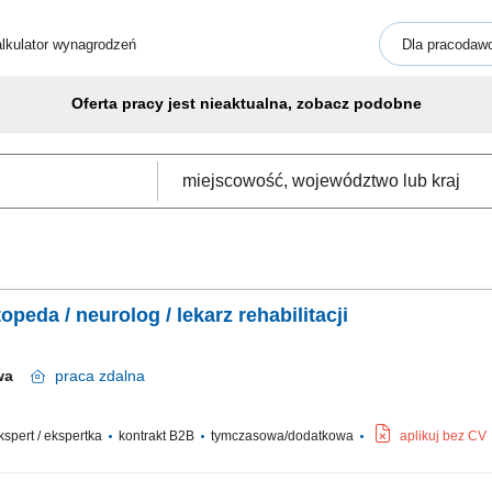
lkulator wynagrodzeń
Dla pracodaw
Oferta pracy jest nieaktualna, zobacz podobne
peda / neurolog / lekarz rehabilitacji
awa
praca
zdalna
ekspert / ekspertka
kontrakt B2B
tymczasowa/dodatkowa
aplikuj bez CV