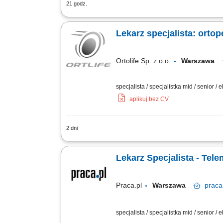
21 godz.
Realizacja zdalnych porad medycznych 
choroby. Sporządzanie formalnych opi
Lekarz specjalista: ortope
Ortolife Sp. z o.o.
Warszawa
specjalista / specjalistka mid / senior / 
aplikuj bez CV
2 dni
Zadania: Udzielanie specjalistycznyc
i dostępnej dokumentacji. Wystawiani
Lekarz Specjalista - Tel
Praca.pl
Warszawa
praca
specjalista / specjalistka mid / senior / 