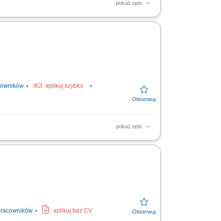
pokaż opis
łębionych wywiadów oraz analizy historii
cowników
aplikuj szybko
pokaż opis
 pacjentów na podstawie wywiadu medycznego
pracowników
aplikuj bez CV