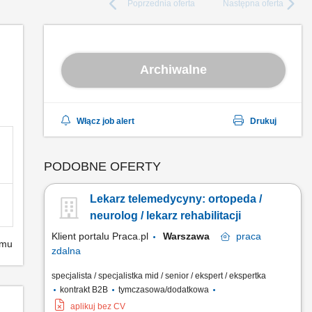
Poprzednia
oferta
Następna
oferta
Archiwalne
Włącz job alert
Drukuj
PODOBNE OFERTY
Lekarz telemedycyny: ortopeda /
neurolog / lekarz rehabilitacji
Klient portalu Praca.pl
Warszawa
praca
emu
zdalna
specjalista / specjalistka mid / senior / ekspert / ekspertka
kontrakt B2B
tymczasowa/dodatkowa
aplikuj bez CV