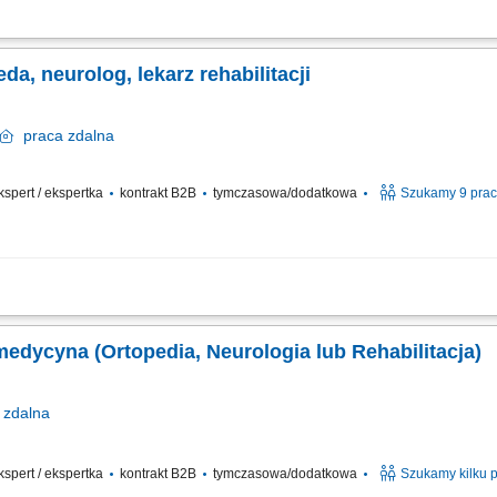
dedykowanych osobom pełnoletnim. Weryfikacja kondycji zdrowotnej na bazie pog
nii i orzeczeń medycznych zgodnie z aktualnymi wymogami prawnymi.
da, neurolog, lekarz rehabilitacji
praca
zdalna
ekspert / ekspertka
kontrakt B2B
tymczasowa/dodatkowa
Szukamy 9 pra
h telekonsultacji medycznych pacjentom dorosłym. Dokładna ocena stanu zdrowia
e rzetelnych zaświadczeń medycznych zgodnie z obowiązującymi przepisami.
emedycyna (Ortopedia, Neurologia lub Rehabilitacja)
zdalna
ekspert / ekspertka
kontrakt B2B
tymczasowa/dodatkowa
Szukamy kilku 