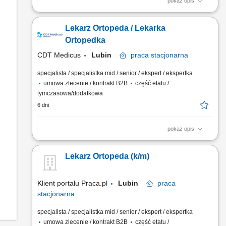
pokaż opis
Opis stanowiska Zapewnianie kompleksowej opieki medycznej
pacjentom zgodnie z aktualną wiedzą i standardami
Lekarz Ortopeda / Lekarka
medycznymi. Przeprowadzanie konsultacji lekarskich oraz
budowanie profesjonalnych relacji z pacjentami. Dbanie o
Ortopedka
wysoką jakość świadczonych usług i przestrzeganie
CDT Medicus
Lubin
praca
stacjonarna
obowiązujących...
specjalista / specjalistka mid / senior / ekspert / ekspertka
umowa zlecenie / kontrakt B2B
część etatu /
tymczasowa/dodatkowa
6 dni
pokaż opis
Twoje zadania: zapewnianie profesjonalnej opieki Pacjentom i
budowanie pozytywnej relacji. dbanie o utrzymanie
Lekarz Ortopeda (k/m)
najwyższych standardów medycznych w placówce. Szukamy
Ciebie, jeśli:​ jesteś lekarzem specjalistą, obsługa komputera
nie jest Ci obca, posiadasz zdolność do słuchania i...
Klient portalu Praca.pl
Lubin
praca
stacjonarna
specjalista / specjalistka mid / senior / ekspert / ekspertka
umowa zlecenie / kontrakt B2B
część etatu /