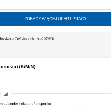
dyczne stacją dializ oraz kierowanie podległym personelem medycznym; Przejmo
ora stacji; Sprawowanie nadzoru nad całościowym procesem leczenia i bezpiecze
ZOBACZ WIĘCEJ OFERT PRACY
pecjalista (Nefrolog / Internista) (K/M/N)
ternista) (K/M/N)
 mid / senior / ekspert / ekspertka