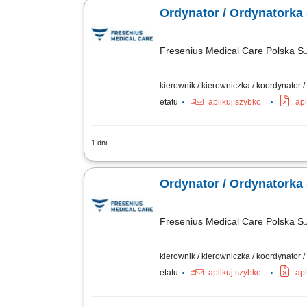
po monitorowanie powikłań narządowych
Ordynator / Ordynatorka S
Fresenius Medical Care Polska S.
kierownik / kierowniczka / koordynator 
etatu
aplikuj szybko
apl
1 dni
Zadania: Zarządzanie operacyjne i me
zespołem w czasie nieobecności dyrekt
Ordynator / Ordynatorka S
Fresenius Medical Care Polska S.
kierownik / kierowniczka / koordynator 
etatu
aplikuj szybko
apl