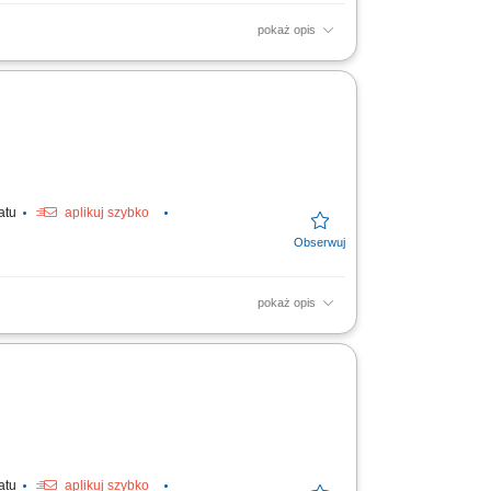
pokaż opis
rek, przez schyłkową niewydolność nerek, aż
aliz, dobór...
tatu
aplikuj szybko
pokaż opis
rowanie indywidualnych planów leczenia,
rmakoterapii i...
tatu
aplikuj szybko