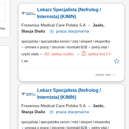
Lekarz Specjalista (Nefrolog /
Internista) (K/M/N)
Fresenius Medical Care Polska S.A.
Jasło,
emu
Stacja Dializ
praca
stacjonarna
specjalista / specjalistka senior / mid / ekspert / ekspertka
umowa o pracę / zlecenie / kontrakt B2B
pełny etat /
część etatu
aplikuj szybko
aplikuj bez CV
1 dni
pokaż opis
Opis stanowiska: Kompleksowa opieka nad pacjentami z
chorobami nerek - od wczesnych stadiów przewlekłej choroby
Lekarz Specjalista (Nefrolog /
nerek, przez schyłkową niewydolność nerek, aż po
monitorowanie powikłań narządowych; Nadzorowanie
Internista) (K/M/N)
indywidualnych planów leczenia, obejmujących: kwalifikację
Fresenius Medical Care Polska S.A.
Jasło,
do dializ, dobór...
Stacja Dializ
praca
stacjonarna
specjalista / specjalistka senior / mid / ekspert / ekspertka
umowa o pracę / zlecenie / kontrakt B2B
pełny etat /