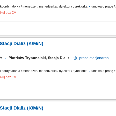
/ koordynatorka / menedżer / menedżerka / dyrektor / dyrektorka
umowa o pracę / z
ikuj bez CV
cji dializ i zespołu medycznego; Nadzór nad procesem leczenia pacjentów dializo
dardami nefrologii; Współpraca z personelem pielęgniarskim i technicznym w celu
tacji Dializ (K/M/N)
A.
Piotrków Trybunalski, Stacja Dializ
praca
stacjonarna
/ koordynatorka / menedżer / menedżerka / dyrektor / dyrektorka
umowa o pracę / z
ikuj bez CV
cji dializ i zespołu medycznego; Nadzór nad procesem leczenia pacjentów dializo
dardami nefrologii; Współpraca z personelem pielęgniarskim i technicznym w celu
tacji Dializ (K/M/N)