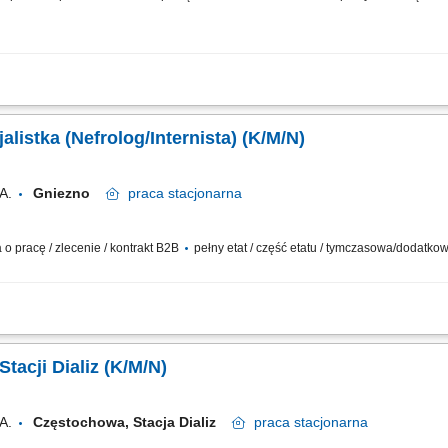
eczenie pacjentów z niewydolnością nerek oraz prowadzenie terapii nerkozastępcz
ów leczenia. Współpraca z interdyscyplinarnym zespołem medycznym i wspieranie p
alistka (Nefrolog/Internista) (K/M/N)
A.
Gniezno
praca
stacjonarna
 pracę / zlecenie / kontrakt B2B
pełny etat / część etatu / tymczasowa/dodatko
ronnej opieki nad pacjentami dotkniętymi schorzeniami nerek na każdym etapie 
w tym kwalifikowanie do zabiegów oraz optymalizowanie farmakoterapii; Wdrażanie 
tacji Dializ (K/M/N)
A.
Częstochowa, Stacja Dializ
praca
stacjonarna