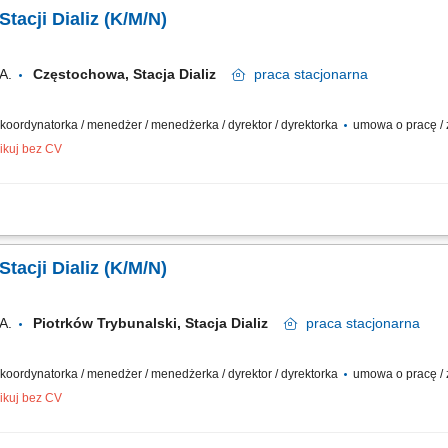
; Nadzorowanie indywidualnych planów leczenia, obejmujących: kwalifikację do di
tacji Dializ (K/M/N)
A.
Częstochowa, Stacja Dializ
praca
stacjonarna
/ koordynatorka / menedżer / menedżerka / dyrektor / dyrektorka
umowa o pracę / z
ikuj bez CV
dyczne stacją dializ oraz kierowanie podległym personelem medycznym; Przejmo
ora stacji; Sprawowanie nadzoru nad całościowym procesem leczenia i bezpiecze
tacji Dializ (K/M/N)
A.
Piotrków Trybunalski, Stacja Dializ
praca
stacjonarna
/ koordynatorka / menedżer / menedżerka / dyrektor / dyrektorka
umowa o pracę / z
ikuj bez CV