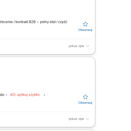
lecenie / kontrakt B2B
pełny etat / część
pokaż opis
wanych; Wdrażanie i monitorowanie procedur
 zapewnienia...
tatu
aplikuj szybko
pokaż opis
rek, przez schyłkową niewydolność nerek, aż