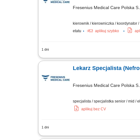
Fresenius Medical Care Polska S.
kierownik / kierowniczka / koordynator 
etatu
aplikuj szybko
apl
1 dni
Opis stanowiska: Kierowanie pracą sta
medycznych zgodnych z aktualnymi stan
Lekarz Specjalista (Nefrol
Fresenius Medical Care Polska S.
specjalista / specjalistka senior / mid / 
aplikuj bez CV
1 dni
Opis stanowiska: Kompleksowa opieka n