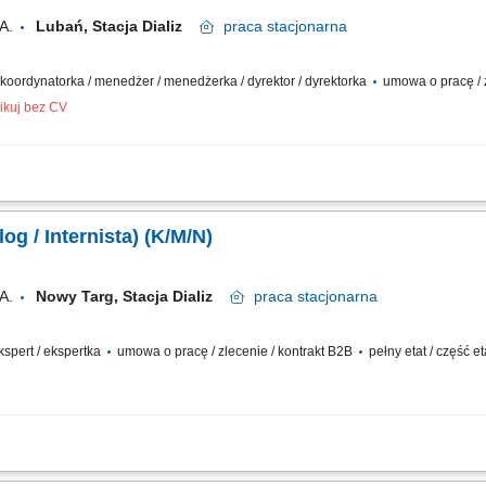
A.
Lubań, Stacja Dializ
praca
stacjonarna
/ koordynatorka / menedżer / menedżerka / dyrektor / dyrektorka
umowa o pracę / z
ikuj bez CV
cji dializ i zespołu medycznego; Nadzór nad procesem leczenia pacjentów dializo
dardami nefrologii; Współpraca z personelem pielęgniarskim i technicznym w celu
og / Internista) (K/M/N)
A.
Nowy Targ, Stacja Dializ
praca
stacjonarna
ekspert / ekspertka
umowa o pracę / zlecenie / kontrakt B2B
pełny etat / część e
ad pacjentami z chorobami nerek - od wczesnych stadiów przewlekłej choroby ne