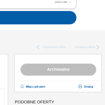
pokaż opis
wanie obowiązków kierowniczych nad
ństwem pacjentów...
Poprzednia
oferta
Następna
oferta
Archiwalne
Włącz job alert
Drukuj
PODOBNE OFERTY