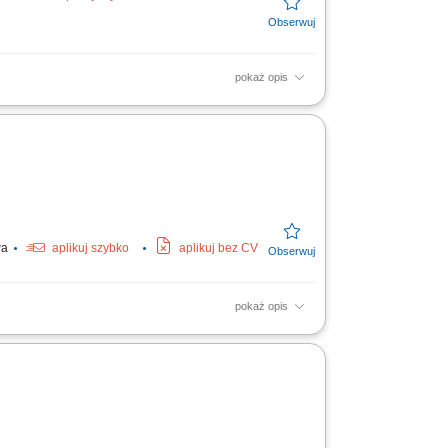
pokaż opis
ych. Przygotowywanie chorych do procedur
acjentów w...
wa
aplikuj szybko
aplikuj bez CV
pokaż opis
zaawansowania choroby; Nadzór i koordynacja
innowacyjnych...