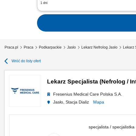
1 dni
Zadania: Zarządzanie operacyjne i me
zespołem w czasie nieobecności dyrekt
Praca.pl
Praca
Podkarpackie
Jasło
Lekarz Nefrolog Jasło
Lekarz S
Wróć do listy ofert
Lekarz Specjalista (Nefrolog / In
Fresenius Medical Care Polska S.A.
Jasło, Stacja Dializ
Mapa
specjalista / specjalistka