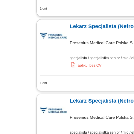
1 dni
Opis stanowiska: Kompleksowa opieka n
po monitorowanie powikłań narządowych
Lekarz Specjalista (Nefrol
Fresenius Medical Care Polska S.
specjalista / specjalistka senior / mid / 
aplikuj bez CV
1 dni
Zakres obowiązków: Kompleksowa opie
kwalifikacja do dializ oraz dobór metod
Lekarz Specjalista (Nefrol
Fresenius Medical Care Polska S.
specjalista / specjalistka senior / mid / 