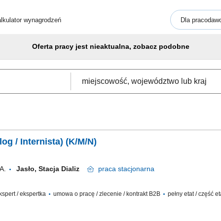
lkulator wynagrodzeń
Dla pracodaw
Oferta pracy jest nieaktualna, zobacz podobne
og / Internista) (K/M/N)
A.
Jasło, Stacja Dializ
praca
stacjonarna
ekspert / ekspertka
umowa o pracę / zlecenie / kontrakt B2B
pełny etat / część e