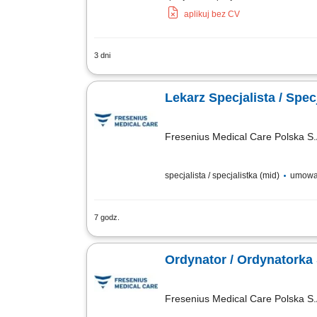
aplikuj bez CV
3 dni
Zadania: Diagnostyka, profilaktyka i l
transplantacyjnych i koordynacja plan
Lekarz Specjalista / Specj
Fresenius Medical Care Polska S.
specjalista / specjalistka (mid)
umowa o
7 godz.
Opis stanowiska Prowadzenie wszechst
indywidualnych strategii leczniczych, 
Ordynator / Ordynatorka S
Fresenius Medical Care Polska S.