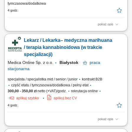
tymczasowa/dodatkowa
4 godz.
pokaż opis
Będziesz odpowiedzialny/-a za: konsultacje, prowadzenie
elektronicznej dokumentacji medycznej, dbałość o zachowanie
Lekarz / Lekarka– medyczna marihuana
wysokich standardów medycznych. Dołącz do naszej ekipy medycznej i
stań się #bohaterem opieki zdrowotnej! Szukamy Ciebie jeśli​:
/ terapia kannabinoidowa (w trakcie
posiadasz prawo wykonywania zawodu obsługa...
specjalizacji)
Medica Online Sp. z o.o.
Białystok
praca
stacjonarna
specjalista / specjalistka mid / senior / junior
kontrakt B2B
część etatu / tymczasowa/dodatkowa / pełny etat
300,00 - 350,00 zł
netto (+VAT)/godz.
rekrutacja online
aplikuj szybko
aplikuj bez CV
4 godz.
pokaż opis
Opis stanowiska Prowadzenie konsultacji lekarskich z pacjentami w
zakresie terapii opartej o medyczną marihuanę; Ocena wskazań do