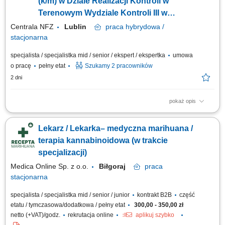
(k/m) w Dziale Realizacji Kontroli w
Terenowym Wydziale Kontroli III w
Departamencie Kontroli (lekarz k/m)
Centrala NFZ
Lublin
praca
hybrydowa /
stacjonarna
specjalista / specjalistka mid / senior / ekspert / ekspertka
umowa
o pracę
pełny etat
Szukamy 2 pracowników
2 dni
pokaż opis
GŁÓWNE ZADANIA przeprowadzanie czynności sprawdzających i
kontroli realizowanych przez Terenowy Wydział Kontroli III w Lublinie, ze
Lekarz / Lekarka– medyczna marihuana /
szczególnym uwzględnieniem zadań dotyczących dokumentacji
medycznej; przygotowywanie i analiza danych do planowych i doraźnych
terapia kannabinoidowa (w trakcie
kontroli realizacji umów o...
specjalizacji)
Medica Online Sp. z o.o.
Biłgoraj
praca
stacjonarna
specjalista / specjalistka mid / senior / junior
kontrakt B2B
część
etatu / tymczasowa/dodatkowa / pełny etat
300,00 - 350,00 zł
netto (+VAT)/godz.
rekrutacja online
aplikuj szybko