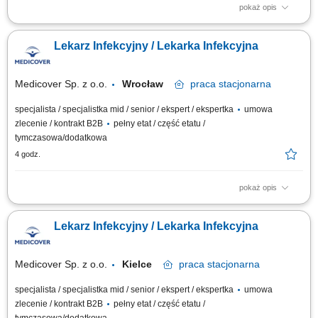
pokaż opis
Będziesz odpowiedzialny/-a za: konsultacje, prowadzenie elektronicznej
dokumentacji medycznej, dbałość o zachowanie wysokich standardów
Lekarz Infekcyjny / Lekarka Infekcyjna
medycznych. Dołącz do naszej ekipy medycznej i stań się #bohaterem
opieki zdrowotnej! Szukamy Ciebie jeśli​: posiadasz prawo wykonywania
zawodu obsługa...
Medicover Sp. z o.o.
Wrocław
praca
stacjonarna
specjalista / specjalistka mid / senior / ekspert / ekspertka
umowa
zlecenie / kontrakt B2B
pełny etat / część etatu /
tymczasowa/dodatkowa
4 godz.
pokaż opis
Będziesz odpowiedzialny/-a za: konsultacje, prowadzenie elektronicznej
dokumentacji medycznej, dbałość o zachowanie wysokich standardów
Lekarz Infekcyjny / Lekarka Infekcyjna
medycznych. Dołącz do naszej ekipy medycznej i stań się #bohaterem
opieki zdrowotnej! Szukamy Ciebie jeśli​: posiadasz prawo wykonywania
zawodu obsługa...
Medicover Sp. z o.o.
Kielce
praca
stacjonarna
specjalista / specjalistka mid / senior / ekspert / ekspertka
umowa
zlecenie / kontrakt B2B
pełny etat / część etatu /