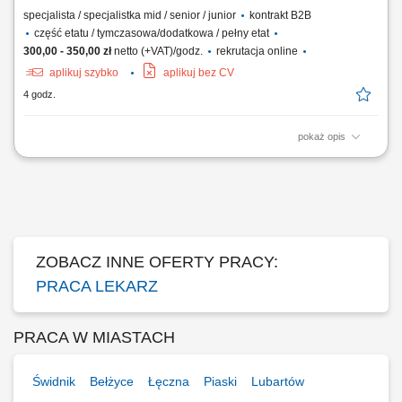
specjalista / specjalistka mid / senior / junior
kontrakt B2B
część etatu / tymczasowa/dodatkowa / pełny etat
300,00 - 350,00 zł
netto (+VAT)/godz.
rekrutacja online
aplikuj szybko
aplikuj bez CV
4 godz.
pokaż opis
Opis stanowiska Prowadzenie konsultacji lekarskich z pacjentami w
zakresie terapii opartej o medyczną marihuanę; Ocena wskazań do
leczenia oraz dobór indywidualnych zaleceń terapeutycznych;
Prowadzenie dokumentacji medycznej zgodnie z obowiązującymi
standardami; Praca w gabinecie stacjonarnym...
ZOBACZ INNE OFERTY PRACY:
PRACA LEKARZ
PRACA W MIASTACH
Świdnik
Bełżyce
Łęczna
Piaski
Lubartów