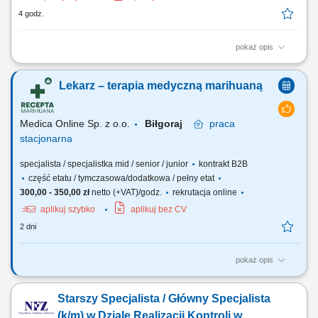
4 godz.
pokaż opis
Opis stanowiska Prowadzenie konsultacji lekarskich z pacjentami w
zakresie terapii opartej o medyczną marihuanę; Ocena wskazań do
Lekarz – terapia medyczną marihuaną
leczenia oraz dobór indywidualnych zaleceń terapeutycznych;
Prowadzenie dokumentacji medycznej zgodnie z obowiązującymi
standardami; Praca w gabinecie stacjonarnym...
Medica Online Sp. z o.o.
Biłgoraj
praca
stacjonarna
specjalista / specjalistka mid / senior / junior
kontrakt B2B
część etatu / tymczasowa/dodatkowa / pełny etat
300,00 - 350,00 zł
netto (+VAT)/godz.
rekrutacja online
aplikuj szybko
aplikuj bez CV
2 dni
pokaż opis
Zapraszamy do współpracy z naszą firmą specjalizującą się w
medycznej marihuanie, działającej stacjonarnie. Poszukujemy
Starszy Specjalista / Główny Specjalista
doświadczonych lekarzy i lekarek różnych specjalizacji, którzy są
otwarci na rozwój oraz poszerzanie wiedzy, aby dołączyć do naszego
(k/m) w Dziale Realizacji Kontroli w