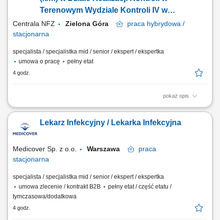
zespołu jako tzn. Lekarz...
Terenowym Wydziale Kontroli IV w
Departamencie Kontroli (lekarz k/m)
Centrala NFZ
Zielona Góra
praca
hybrydowa /
stacjonarna
specjalista / specjalistka mid / senior / ekspert / ekspertka
umowa o pracę
pełny etat
4 godz.
pokaż opis
GŁÓWNE ZADANIA udział w analizach i opracowywaniu programów
kontroli w zakresie metodyki niezbędnej do jej przeprowadzenia;
Lekarz Infekcyjny / Lekarka Infekcyjna
weryfikacja dokumentacji medycznej w trakcie kontroli i czynności
sprawdzających; udział w opracowywaniu dokumentów na potrzeby
rozpatrzenia odwołania od wyników...
Medicover Sp. z o.o.
Warszawa
praca
stacjonarna
specjalista / specjalistka mid / senior / ekspert / ekspertka
umowa zlecenie / kontrakt B2B
pełny etat / część etatu /
tymczasowa/dodatkowa
4 godz.