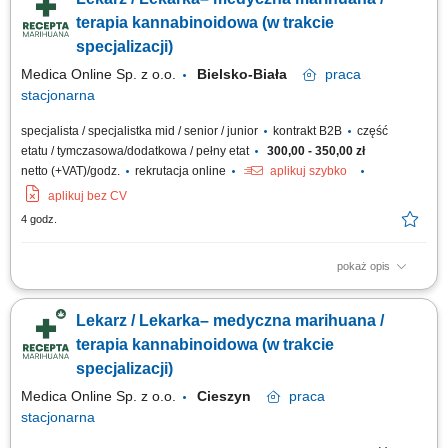
leczenia oraz dobór indywidualnych zaleceń terapeutycznych;
Prowadzenie dokumentacji medycznej zgodnie z obowiązującymi
terapia kannabinoidowa (w trakcie
standardami; Praca w gabinecie stacjonarnym...
specjalizacji)
Medica Online Sp. z o.o.
Bielsko-Biała
praca
stacjonarna
specjalista / specjalistka mid / senior / junior
kontrakt B2B
część
etatu / tymczasowa/dodatkowa / pełny etat
300,00 - 350,00 zł
netto (+VAT)/godz.
rekrutacja online
aplikuj szybko
aplikuj bez CV
4 godz.
pokaż opis
Opis stanowiska Prowadzenie konsultacji lekarskich z pacjentami w
zakresie terapii opartej o medyczną marihuanę; Ocena wskazań do
Lekarz / Lekarka– medyczna marihuana /
leczenia oraz dobór indywidualnych zaleceń terapeutycznych;
Prowadzenie dokumentacji medycznej zgodnie z obowiązującymi
terapia kannabinoidowa (w trakcie
standardami; Praca w gabinecie stacjonarnym...
specjalizacji)
Medica Online Sp. z o.o.
Cieszyn
praca
stacjonarna