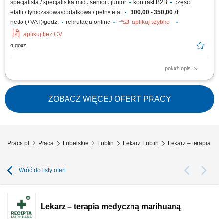
specjalista / specjalistka mid / senior / junior
kontrakt B2B
część
etatu / tymczasowa/dodatkowa / pełny etat
300,00 - 350,00 zł
netto (+VAT)/godz.
rekrutacja online
aplikuj szybko
aplikuj bez CV
4 godz.
pokaż opis
Opis stanowiska Prowadzenie konsultacji lekarskich z pacjentami w
zakresie terapii opartej o medyczną marihuanę; Ocena wskazań do
leczenia oraz dobór indywidualnych zaleceń terapeutycznych;
ZOBACZ WIĘCEJ OFERT PRACY
Prowadzenie dokumentacji medycznej zgodnie z obowiązującymi
standardami; Praca w gabinecie stacjonarnym...
Praca.pl
Praca
Lubelskie
Lublin
Lekarz Lublin
Lekarz – terapia 
Wróć do listy ofert
Lekarz – terapia medyczną marihuaną