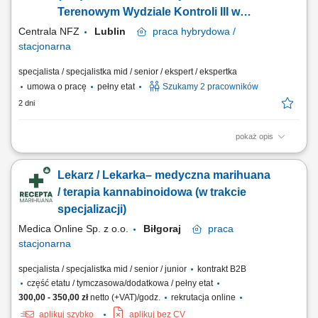
Terenowym Wydziale Kontroli III w
Departamencie Kontroli (lekarz k/m)
Centrala NFZ
Lublin
praca
hybrydowa /
stacjonarna
specjalista / specjalistka mid / senior / ekspert / ekspertka
umowa o pracę
pełny etat
Szukamy 2 pracowników
2 dni
pokaż opis
GŁÓWNE ZADANIA przeprowadzanie czynności sprawdzających i
kontroli realizowanych przez Terenowy Wydział Kontroli III w Lublinie,
Lekarz / Lekarka– medyczna marihuana
ze szczególnym uwzględnieniem zadań dotyczących dokumentacji
medycznej; przygotowywanie i analiza danych do planowych i
/ terapia kannabinoidowa (w trakcie
doraźnych kontroli realizacji umów o...
specjalizacji)
Medica Online Sp. z o.o.
Biłgoraj
praca
stacjonarna
specjalista / specjalistka mid / senior / junior
kontrakt B2B
część etatu / tymczasowa/dodatkowa / pełny etat
300,00 - 350,00 zł
netto (+VAT)/godz.
rekrutacja online
aplikuj szybko
aplikuj bez CV