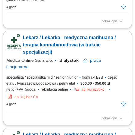
tymczasowa/dodatkowa
4 godz.
pokaż opis
Będziesz odpowiedzialny/-a za: konsultacje, prowadzenie elektronicznej
dokumentacji medycznej, dbałość o zachowanie wysokich standardów
Lekarz / Lekarka– medyczna marihuana /
medycznych. Dołącz do naszej ekipy medycznej i stań się #bohaterem
opieki zdrowotnej! Szukamy Ciebie jeśli​: posiadasz prawo wykonywania
terapia kannabinoidowa (w trakcie
zawodu obsługa...
specjalizacji)
Medica Online Sp. z o.o.
Białystok
praca
stacjonarna
specjalista / specjalistka mid / senior / junior
kontrakt B2B
część
etatu / tymczasowa/dodatkowa / pełny etat
300,00 - 350,00 zł
netto (+VAT)/godz.
rekrutacja online
aplikuj szybko
aplikuj bez CV
4 godz.
pokaż opis
Opis stanowiska Prowadzenie konsultacji lekarskich z pacjentami w
zakresie terapii opartej o medyczną marihuanę; Ocena wskazań do
Lekarz / Lekarka– medyczna marihuana /