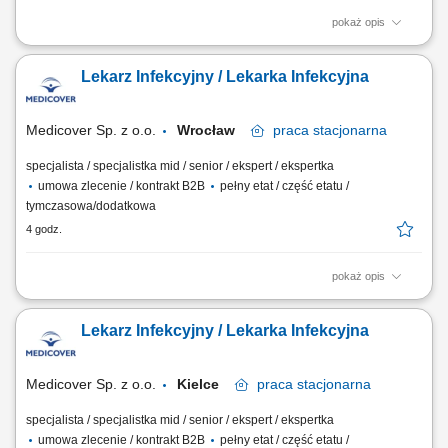
pokaż opis
Będziesz odpowiedzialny/-a za: konsultacje, prowadzenie
elektronicznej dokumentacji medycznej, dbałość o zachowanie
Lekarz Infekcyjny / Lekarka Infekcyjna
wysokich standardów medycznych. Dołącz do naszej ekipy medycznej i
stań się #bohaterem opieki zdrowotnej! Szukamy Ciebie jeśli​:
posiadasz prawo wykonywania zawodu obsługa...
Medicover Sp. z o.o.
Wrocław
praca
stacjonarna
specjalista / specjalistka mid / senior / ekspert / ekspertka
umowa zlecenie / kontrakt B2B
pełny etat / część etatu /
tymczasowa/dodatkowa
4 godz.
pokaż opis
Będziesz odpowiedzialny/-a za: konsultacje, prowadzenie
elektronicznej dokumentacji medycznej, dbałość o zachowanie
Lekarz Infekcyjny / Lekarka Infekcyjna
wysokich standardów medycznych. Dołącz do naszej ekipy medycznej i
stań się #bohaterem opieki zdrowotnej! Szukamy Ciebie jeśli​:
posiadasz prawo wykonywania zawodu obsługa...
Medicover Sp. z o.o.
Kielce
praca
stacjonarna
specjalista / specjalistka mid / senior / ekspert / ekspertka
umowa zlecenie / kontrakt B2B
pełny etat / część etatu /