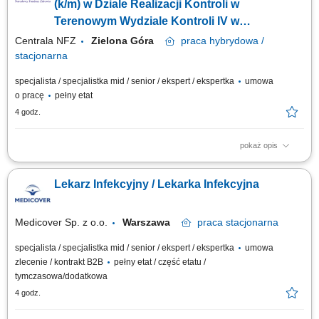
poszerzanie wiedzy, aby dołączyć do naszego zespołu jako tzn. Lekarz...
(k/m) w Dziale Realizacji Kontroli w
Terenowym Wydziale Kontroli IV w
Departamencie Kontroli (lekarz k/m)
Centrala NFZ
Zielona Góra
praca
hybrydowa /
stacjonarna
specjalista / specjalistka mid / senior / ekspert / ekspertka
umowa
o pracę
pełny etat
4 godz.
pokaż opis
GŁÓWNE ZADANIA udział w analizach i opracowywaniu programów
kontroli w zakresie metodyki niezbędnej do jej przeprowadzenia;
Lekarz Infekcyjny / Lekarka Infekcyjna
weryfikacja dokumentacji medycznej w trakcie kontroli i czynności
sprawdzających; udział w opracowywaniu dokumentów na potrzeby
rozpatrzenia odwołania od wyników...
Medicover Sp. z o.o.
Warszawa
praca
stacjonarna
specjalista / specjalistka mid / senior / ekspert / ekspertka
umowa
zlecenie / kontrakt B2B
pełny etat / część etatu /
tymczasowa/dodatkowa
4 godz.