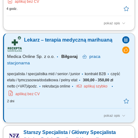
aplikuj bez CV
4 godz.
pokaż opis
Opis stanowiska Prowadzenie konsultacji lekarskich z pacjentami w
zakresie terapii opartej o medyczną marihuanę; Ocena wskazań do
Lekarz – terapia medyczną marihuaną
leczenia oraz dobór indywidualnych zaleceń terapeutycznych;
Prowadzenie dokumentacji medycznej zgodnie z obowiązującymi
standardami; Praca w gabinecie stacjonarnym...
Medica Online Sp. z o.o.
Biłgoraj
praca
stacjonarna
specjalista / specjalistka mid / senior / junior
kontrakt B2B
część
etatu / tymczasowa/dodatkowa / pełny etat
300,00 - 350,00 zł
netto (+VAT)/godz.
rekrutacja online
aplikuj szybko
aplikuj bez CV
2 dni
pokaż opis
Zapraszamy do współpracy z naszą firmą specjalizującą się w medycznej
marihuanie, działającej stacjonarnie. Poszukujemy doświadczonych
Starszy Specjalista / Główny Specjalista
lekarzy i lekarek różnych specjalizacji, którzy są otwarci na rozwój oraz