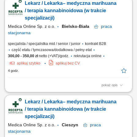
Lekarz / Lekarka– medyczna marihuana
leczenia oraz dobór indywidualnych zaleceń terapeutycznych;
Prowadzenie dokumentacji medycznej zgodnie z obowiązującymi
/ terapia kannabinoidowa (w trakcie
standardami; Praca w gabinecie stacjonarnym...
specjalizacji)
Medica Online Sp. z o.o.
Bielsko-Biała
praca
stacjonarna
specjalista / specjalistka mid / senior / junior
kontrakt B2B
część etatu / tymczasowa/dodatkowa / pełny etat
300,00 - 350,00 zł
netto (+VAT)/godz.
rekrutacja online
aplikuj szybko
aplikuj bez CV
4 godz.
pokaż opis
Opis stanowiska Prowadzenie konsultacji lekarskich z pacjentami w
zakresie terapii opartej o medyczną marihuanę; Ocena wskazań do
Lekarz / Lekarka– medyczna marihuana
leczenia oraz dobór indywidualnych zaleceń terapeutycznych;
Prowadzenie dokumentacji medycznej zgodnie z obowiązującymi
/ terapia kannabinoidowa (w trakcie
standardami; Praca w gabinecie stacjonarnym...
specjalizacji)
Medica Online Sp. z o.o.
Cieszyn
praca
stacjonarna