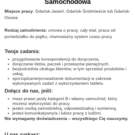
Samochodowa
Miejsce pracy
: Gdańsk-Jasień, Gdańsk-Śródmieście lub Gdańsk-
Osowa
Rodzaj zatrudnienia:
umowa o pracę; cały etat; praca od
poniedziałku do piątku; równoważny system czasu pracy​
Twoje zadania:
przygotowanie korespondencji do doręczenia,
doręczanie listów, paczek i przekazów pieniężnych,
bezpośrednia obsługa klientów, w tym sprzedaż produktów i
usług,
sporządzanie/prowadzenie dokumentacji w zakresie
wykonywanych zadań z wykorzystaniem tabletu.
Dołącz do nas, jeśli:
masz prawo jazdy kategorii B i własny samochód, który
możesz wykorzystać do pracy,
jesteś osobą samodzielną, odpowiedzialną i sumienną,
jesteś komunikatywny/a i lubisz pracę z ludźmi.
Nie wymagamy doświadczenia – wszystkiego Cię nauczymy.​
U nas zyskasz: