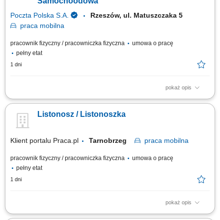
Samochoodowa
Poczta Polska S.A.
Rzeszów, ul. Matuszczaka 5
praca
mobilna
pracownik fizyczny / pracowniczka fizyczna
umowa o pracę
pełny etat
1 dni
pokaż opis
Rodzaj zatrudnienia: umowa o pracę, cały etat, praca od poniedziałku do
piątku. Twoje zadania: przygotowanie korespondencji do doręczenia,
Listonosz / Listonoszka
doręczanie listów, paczek i przekazów pieniężnych, bezpośrednia
obsługa klientów, w tym sprzedaż produktów i usług,
sporządzanie/prowadzenie...
Klient portalu Praca.pl
Tarnobrzeg
praca
mobilna
pracownik fizyczny / pracowniczka fizyczna
umowa o pracę
pełny etat
1 dni
pokaż opis
Przygotowanie korespondencji i przesyłek do doręczenia. Dostarczanie