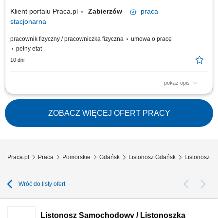
Klient portalu Praca.pl
Zabierzów
praca
stacjonarna
pracownik fizyczny / pracowniczka fizyczna
umowa o pracę
pełny etat
10 dni
pokaż opis
Sortowanie i przygotowywanie przesyłek oraz korespondencji do wyjazdu
w teren. Sprawna dystrybucja listów, paczek oraz realizacja przekazów
pieniężnych pod wskazane adresy. Budowanie pozytywnych relacji z
ZOBACZ WIĘCEJ OFERT PRACY
odbiorcami poprzez profesjonalną obsługę i sprzedaż usług
dodatkowych. Prowadzenie...
Praca.pl
Praca
Pomorskie
Gdańsk
Listonosz Gdańsk
Listonosz 
Wróć do listy ofert
Listonosz Samochodowy / Listonoszka