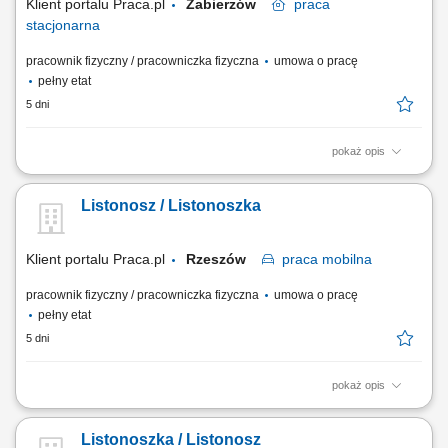
Klient portalu Praca.pl
Zabierzów
praca
stacjonarna
pracownik fizyczny / pracowniczka fizyczna
umowa o pracę
pełny etat
5 dni
pokaż opis
Przygotowywanie i doręczanie korespondencji, paczek i przekazów
pieniężnych; Obsługa klientów bezpośrednio w urzędzie i podczas
Listonosz / Listonoszka
doręczeń, w tym sprzedaż produktów i usług; Prowadzenie
dokumentacji związanej z wykonywanymi zadaniami przy użyciu
tabletu;
Klient portalu Praca.pl
Rzeszów
praca
mobilna
pracownik fizyczny / pracowniczka fizyczna
umowa o pracę
pełny etat
5 dni
pokaż opis
Przygotowanie korespondencji i przesyłek do doręczenia. Dostarczanie
listów, paczek oraz przekazów pieniężnych do klientów. Bezpośrednia
Listonoszka / Listonosz
obsługa klientów, w tym sprzedaż wybranych usług. Prowadzenie