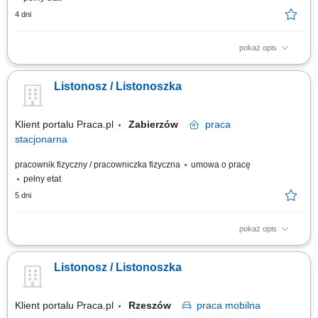
4 dni
pokaż opis
Rodzaj zatrudnienia: umowa o pracę, cały etat, praca od poniedziałku do
piątku. Twoje zadania: przygotowanie korespondencji do doręczenia,
Listonosz / Listonoszka
doręczanie listów, paczek i przekazów pieniężnych, bezpośrednia
obsługa klientów, w tym sprzedaż produktów i usług,
sporządzanie/prowadzenie...
Klient portalu Praca.pl
Zabierzów
praca
stacjonarna
pracownik fizyczny / pracowniczka fizyczna
umowa o pracę
pełny etat
5 dni
pokaż opis
Przygotowywanie i doręczanie korespondencji, paczek i przekazów
pieniężnych; Obsługa klientów bezpośrednio w urzędzie i podczas
Listonosz / Listonoszka
doręczeń, w tym sprzedaż produktów i usług; Prowadzenie dokumentacji
związanej z wykonywanymi zadaniami przy użyciu tabletu;
Klient portalu Praca.pl
Rzeszów
praca
mobilna