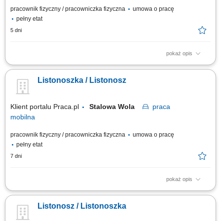
pracownik fizyczny / pracowniczka fizyczna
umowa o pracę
pełny etat
5 dni
pokaż opis
Przygotowanie korespondencji i przesyłek do doręczenia. Dostarczanie
listów, paczek oraz przekazów pieniężnych do klientów. Bezpośrednia
Listonoszka / Listonosz
obsługa klientów, w tym sprzedaż wybranych usług. Prowadzenie
dokumentacji i obsługa zadań przy użyciu tabletu.
Klient portalu Praca.pl
Stalowa Wola
praca
mobilna
pracownik fizyczny / pracowniczka fizyczna
umowa o pracę
pełny etat
7 dni
pokaż opis
Przygotowywanie korespondencji do doręczenia; Dostarczanie listów,
paczek i przekazów pieniężnych; Bezpośrednia obsługa klientów oraz
Listonosz / Listonoszka
sprzedaż produktów i usług; Prowadzenie dokumentacji związanej z
wykonywanymi zadaniami przy użyciu tabletu;