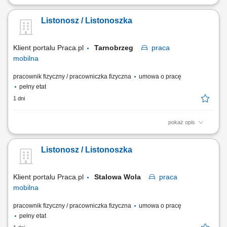
Rodzaj zatrudnienia: umowa o pracę, cały etat, praca od poniedziałku
do piątku. Twoje zadania: przygotowanie korespondencji do
Listonosz / Listonoszka
doręczenia, doręczanie listów, paczek i przekazów pieniężnych,
bezpośrednia obsługa klientów, w tym sprzedaż produktów i usług,
sporządzanie/prowadzenie...
Klient portalu Praca.pl
Tarnobrzeg
praca
mobilna
pracownik fizyczny / pracowniczka fizyczna
umowa o pracę
pełny etat
1 dni
pokaż opis
Przygotowanie korespondencji i przesyłek do doręczenia. Dostarczanie
listów, paczek oraz przekazów pieniężnych do klientów. Bezpośrednia
Listonosz / Listonoszka
obsługa klientów, w tym sprzedaż wybranych usług. Prowadzenie
dokumentacji i obsługa zadań przy użyciu tabletu.
Klient portalu Praca.pl
Stalowa Wola
praca
mobilna
pracownik fizyczny / pracowniczka fizyczna
umowa o pracę
pełny etat