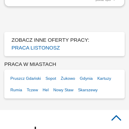
Sortowanie i przygotowywanie przesyłek oraz korespondencji do
wyjazdu w teren. Sprawna dystrybucja listów, paczek oraz realizacja
przekazów pieniężnych pod wskazane adresy. Budowanie pozytywnych
relacji z odbiorcami poprzez profesjonalną obsługę i sprzedaż usług
dodatkowych. Prowadzenie...
ZOBACZ INNE OFERTY PRACY:
PRACA LISTONOSZ
PRACA W MIASTACH
Pruszcz Gdański
Sopot
Żukowo
Gdynia
Kartuzy
Rumia
Tczew
Hel
Nowy Staw
Skarszewy