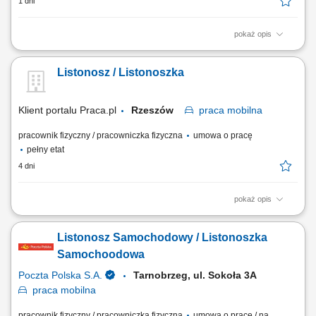
1 dni
pokaż opis
Przygotowanie korespondencji i przesyłek do doręczenia. Dostarczanie
listów, paczek oraz przekazów pieniężnych do klientów. Bezpośrednia
Listonosz / Listonoszka
obsługa klientów, w tym sprzedaż wybranych usług. Prowadzenie
dokumentacji i obsługa zadań przy użyciu tabletu.
Klient portalu Praca.pl
Rzeszów
praca
mobilna
pracownik fizyczny / pracowniczka fizyczna
umowa o pracę
pełny etat
4 dni
pokaż opis
Przygotowanie korespondencji i przesyłek do doręczenia. Dostarczanie
listów, paczek oraz przekazów pieniężnych do klientów. Bezpośrednia
Listonosz Samochodowy / Listonoszka
obsługa klientów, w tym sprzedaż wybranych usług. Prowadzenie
dokumentacji i obsługa zadań przy użyciu tabletu.
Samochoodowa
Poczta Polska S.A.
Tarnobrzeg, ul. Sokoła 3A
praca
mobilna
pracownik fizyczny / pracowniczka fizyczna
umowa o pracę / na