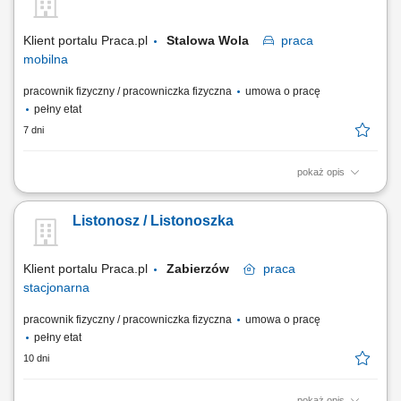
dokumentacji i obsługa zadań przy użyciu tabletu.
Klient portalu Praca.pl
Stalowa Wola
praca
mobilna
pracownik fizyczny / pracowniczka fizyczna
umowa o pracę
pełny etat
7 dni
pokaż opis
Przygotowywanie korespondencji do doręczenia; Dostarczanie listów,
paczek i przekazów pieniężnych; Bezpośrednia obsługa klientów oraz
Listonosz / Listonoszka
sprzedaż produktów i usług; Prowadzenie dokumentacji związanej z
wykonywanymi zadaniami przy użyciu tabletu;
Klient portalu Praca.pl
Zabierzów
praca
stacjonarna
pracownik fizyczny / pracowniczka fizyczna
umowa o pracę
pełny etat
10 dni
pokaż opis