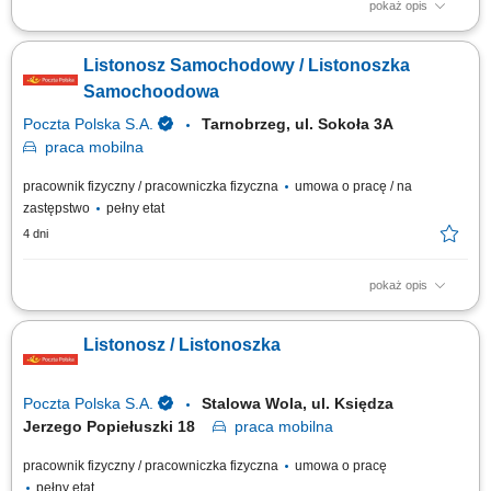
pokaż opis
Przygotowanie korespondencji i przesyłek do doręczenia. Dostarczanie
listów, paczek oraz przekazów pieniężnych do klientów. Bezpośrednia
Listonosz Samochodowy / Listonoszka
obsługa klientów, w tym sprzedaż wybranych usług. Prowadzenie
dokumentacji i obsługa zadań przy użyciu tabletu.
Samochoodowa
Poczta Polska S.A.
Tarnobrzeg, ul. Sokoła 3A
praca
mobilna
pracownik fizyczny / pracowniczka fizyczna
umowa o pracę / na
zastępstwo
pełny etat
4 dni
pokaż opis
Rodzaj zatrudnienia: umowa o pracę, cały etat, praca od poniedziałku do
piątku. Twoje zadania: przygotowanie korespondencji do doręczenia,
Listonosz / Listonoszka
doręczanie listów, paczek i przekazów pieniężnych, bezpośrednia
obsługa klientów, w tym sprzedaż produktów i usług,
sporządzanie/prowadzenie...
Poczta Polska S.A.
Stalowa Wola, ul. Księdza
Jerzego Popiełuszki 18
praca
mobilna
pracownik fizyczny / pracowniczka fizyczna
umowa o pracę
pełny etat