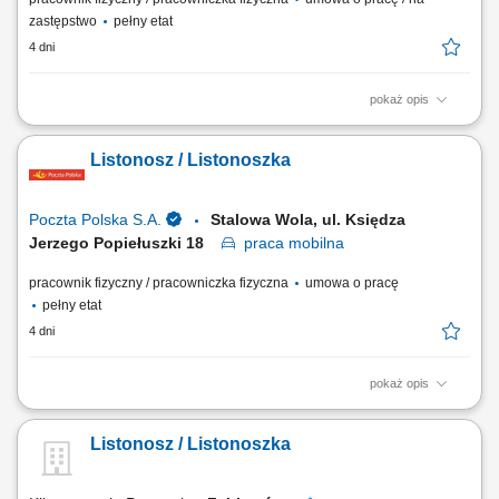
zastępstwo
pełny etat
4 dni
pokaż opis
Rodzaj zatrudnienia: umowa o pracę, cały etat, praca od poniedziałku
do piątku. Twoje zadania: przygotowanie korespondencji do
Listonosz / Listonoszka
doręczenia, doręczanie listów, paczek i przekazów pieniężnych,
bezpośrednia obsługa klientów, w tym sprzedaż produktów i usług,
sporządzanie/prowadzenie...
Poczta Polska S.A.
Stalowa Wola, ul. Księdza
Jerzego Popiełuszki 18
praca
mobilna
pracownik fizyczny / pracowniczka fizyczna
umowa o pracę
pełny etat
4 dni
pokaż opis
Rodzaj zatrudnienia: umowa o pracę, cały etat, praca od poniedziałku
do piątku. Twoje zadania: przygotowanie korespondencji do
Listonosz / Listonoszka
doręczenia, doręczanie listów, paczek i przekazów pieniężnych,
bezpośrednia obsługa klientów, w tym sprzedaż produktów i usług,
sporządzanie/prowadzenie...