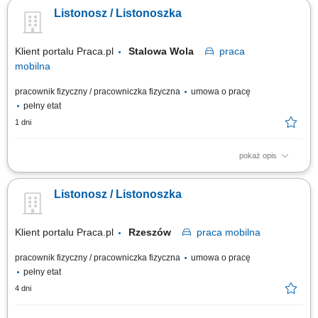
listów, paczek oraz przekazów pieniężnych do klientów. Bezpośrednia
Listonosz / Listonoszka
obsługa klientów, w tym sprzedaż wybranych usług. Prowadzenie
dokumentacji i obsługa zadań przy użyciu tabletu.
Klient portalu Praca.pl
Stalowa Wola
praca
mobilna
pracownik fizyczny / pracowniczka fizyczna
umowa o pracę
pełny etat
1 dni
pokaż opis
Przygotowanie korespondencji i przesyłek do doręczenia. Dostarczanie
listów, paczek oraz przekazów pieniężnych do klientów. Bezpośrednia
Listonosz / Listonoszka
obsługa klientów, w tym sprzedaż wybranych usług. Prowadzenie
dokumentacji i obsługa zadań przy użyciu tabletu.
Klient portalu Praca.pl
Rzeszów
praca
mobilna
pracownik fizyczny / pracowniczka fizyczna
umowa o pracę
pełny etat
4 dni