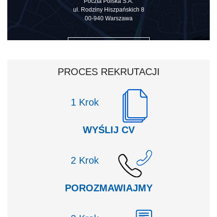
Poczta Polska S.A.
ul. Rodziny Hiszpańskich 8
00-940 Warszawa
ZOBACZ NA MAPIE
PROCES REKRUTACJI
Krok
WYŚLIJ CV
Krok
POROZMAWIAJMY