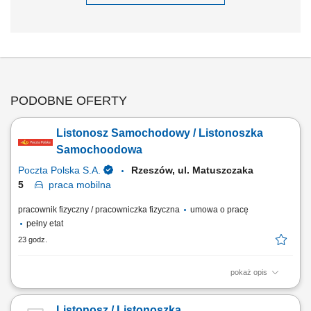
PODOBNE OFERTY
Listonosz Samochodowy / Listonoszka
Samochoodowa
Poczta Polska S.A.
Rzeszów, ul. Matuszczaka
5
praca
mobilna
pracownik fizyczny / pracowniczka fizyczna
umowa o pracę
pełny etat
23 godz.
pokaż opis
Rodzaj zatrudnienia: umowa o pracę, cały etat, praca od poniedziałku
do piątku. Twoje zadania: przygotowanie korespondencji do
Listonosz / Listonoszka