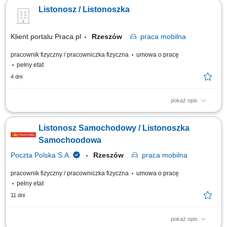
listów, paczek oraz przekazów pieniężnych do klientów. Bezpośrednia
Listonosz / Listonoszka
obsługa klientów, w tym sprzedaż wybranych usług. Prowadzenie
dokumentacji i obsługa zadań przy użyciu tabletu.
Klient portalu Praca.pl
Rzeszów
praca
mobilna
pracownik fizyczny / pracowniczka fizyczna
umowa o pracę
pełny etat
4 dni
pokaż opis
Przygotowanie korespondencji i przesyłek do doręczenia. Dostarczanie
listów, paczek oraz przekazów pieniężnych do klientów. Bezpośrednia
Listonosz Samochodowy / Listonoszka
obsługa klientów, w tym sprzedaż wybranych usług. Prowadzenie
dokumentacji i obsługa zadań przy użyciu tabletu.
Samochoodowa
Poczta Polska S.A.
Rzeszów
praca
mobilna
pracownik fizyczny / pracowniczka fizyczna
umowa o pracę
pełny etat
11 dni
pokaż opis