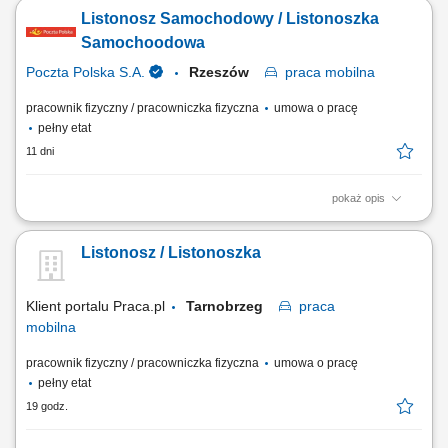
listów, paczek oraz przekazów pieniężnych do klientów. Bezpośrednia
Listonosz Samochodowy / Listonoszka
obsługa klientów, w tym sprzedaż wybranych usług. Prowadzenie
dokumentacji i obsługa zadań przy użyciu tabletu.
Samochoodowa
Poczta Polska S.A.
Rzeszów
praca
mobilna
pracownik fizyczny / pracowniczka fizyczna
umowa o pracę
pełny etat
11 dni
pokaż opis
Miejsce pracy: Rzeszów Rodzaj zatrudnienia: umowa o pracę; cały etat;
praca od poniedziałku do piątku; równoważny system czasu pracy​
Listonosz / Listonoszka
Twoje zadania: przygotowanie korespondencji do doręczenia,
doręczanie listów, paczek i przekazów pieniężnych, bezpośrednia
obsługa klientów, w tym...
Klient portalu Praca.pl
Tarnobrzeg
praca
mobilna
pracownik fizyczny / pracowniczka fizyczna
umowa o pracę
pełny etat
19 godz.