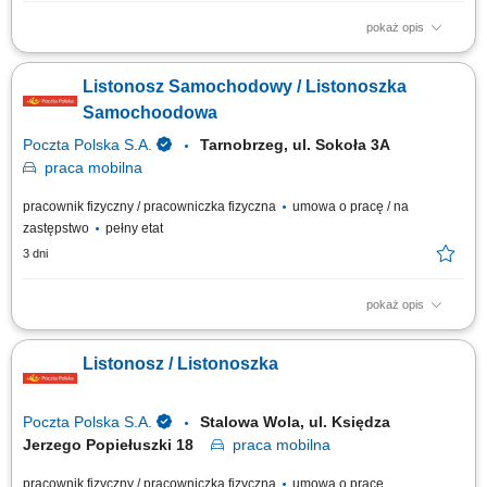
pokaż opis
Przygotowanie korespondencji i przesyłek do doręczenia. Dostarczanie
listów, paczek oraz przekazów pieniężnych do klientów. Bezpośrednia
Listonosz Samochodowy / Listonoszka
obsługa klientów, w tym sprzedaż wybranych usług. Prowadzenie
dokumentacji i obsługa zadań przy użyciu tabletu.
Samochoodowa
Poczta Polska S.A.
Tarnobrzeg, ul. Sokoła 3A
praca
mobilna
pracownik fizyczny / pracowniczka fizyczna
umowa o pracę / na
zastępstwo
pełny etat
3 dni
pokaż opis
Rodzaj zatrudnienia: umowa o pracę, cały etat, praca od poniedziałku do
piątku. Twoje zadania: przygotowanie korespondencji do doręczenia,
Listonosz / Listonoszka
doręczanie listów, paczek i przekazów pieniężnych, bezpośrednia
obsługa klientów, w tym sprzedaż produktów i usług,
sporządzanie/prowadzenie...
Poczta Polska S.A.
Stalowa Wola, ul. Księdza
Jerzego Popiełuszki 18
praca
mobilna
pracownik fizyczny / pracowniczka fizyczna
umowa o pracę