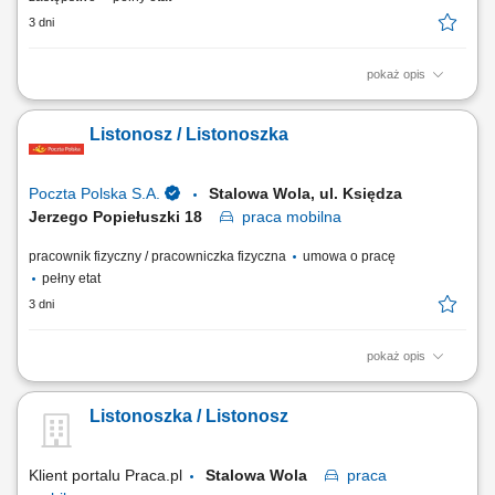
3 dni
pokaż opis
Rodzaj zatrudnienia: umowa o pracę, cały etat, praca od poniedziałku
do piątku. Twoje zadania: przygotowanie korespondencji do
Listonosz / Listonoszka
doręczenia, doręczanie listów, paczek i przekazów pieniężnych,
bezpośrednia obsługa klientów, w tym sprzedaż produktów i usług,
sporządzanie/prowadzenie...
Poczta Polska S.A.
Stalowa Wola, ul. Księdza
Jerzego Popiełuszki 18
praca
mobilna
pracownik fizyczny / pracowniczka fizyczna
umowa o pracę
pełny etat
3 dni
pokaż opis
Rodzaj zatrudnienia: umowa o pracę, cały etat, praca od poniedziałku
do piątku. Twoje zadania: przygotowanie korespondencji do
Listonoszka / Listonosz
doręczenia, doręczanie listów, paczek i przekazów pieniężnych,
bezpośrednia obsługa klientów, w tym sprzedaż produktów i usług,
sporządzanie/prowadzenie...
Klient portalu Praca.pl
Stalowa Wola
praca