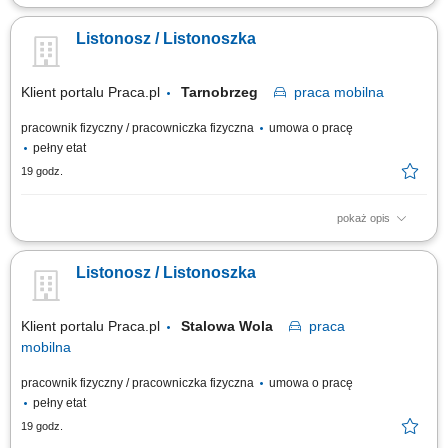
Miejsce pracy: Rzeszów Rodzaj zatrudnienia: umowa o pracę; cały etat;
praca od poniedziałku do piątku; równoważny system czasu pracy​ Twoje
Listonosz / Listonoszka
zadania: przygotowanie korespondencji do doręczenia, doręczanie listów,
paczek i przekazów pieniężnych, bezpośrednia obsługa klientów, w tym...
Klient portalu Praca.pl
Tarnobrzeg
praca
mobilna
pracownik fizyczny / pracowniczka fizyczna
umowa o pracę
pełny etat
19 godz.
pokaż opis
Przygotowanie korespondencji i przesyłek do doręczenia. Dostarczanie
listów, paczek oraz przekazów pieniężnych do klientów. Bezpośrednia
Listonosz / Listonoszka
obsługa klientów, w tym sprzedaż wybranych usług. Prowadzenie
dokumentacji i obsługa zadań przy użyciu tabletu.
Klient portalu Praca.pl
Stalowa Wola
praca
mobilna
pracownik fizyczny / pracowniczka fizyczna
umowa o pracę
pełny etat
19 godz.