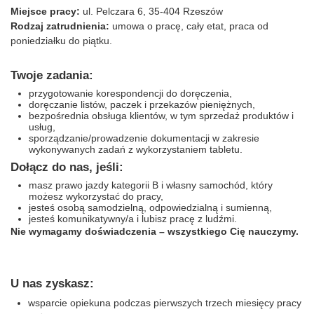
Miejsce pracy:
ul. Pelczara 6, 35-404 Rzeszów
Rodzaj zatrudnienia:
umowa o pracę, cały etat, praca od
poniedziałku do piątku.
Twoje zadania:
przygotowanie korespondencji do doręczenia,
doręczanie listów, paczek i przekazów pieniężnych,
bezpośrednia obsługa klientów, w tym sprzedaż produktów i
usług,
sporządzanie/prowadzenie dokumentacji w zakresie
wykonywanych zadań z wykorzystaniem tabletu.
Dołącz do nas, jeśli:
masz prawo jazdy kategorii B i własny samochód, który
możesz wykorzystać do pracy,
jesteś osobą samodzielną, odpowiedzialną i sumienną,
jesteś komunikatywny/a i lubisz pracę z ludźmi.
Nie wymagamy doświadczenia – wszystkiego Cię nauczymy.​
U nas zyskasz:
wsparcie opiekuna podczas pierwszych trzech miesięcy pracy