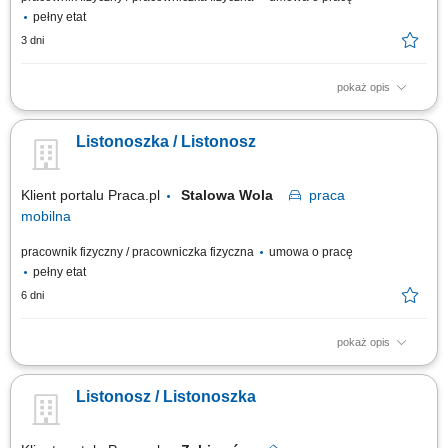
pełny etat
3 dni
pokaż opis
Rodzaj zatrudnienia: umowa o pracę, cały etat, praca od poniedziałku do
piątku. Twoje zadania: przygotowanie korespondencji do doręczenia,
Listonoszka / Listonosz
doręczanie listów, paczek i przekazów pieniężnych, bezpośrednia
obsługa klientów, w tym sprzedaż produktów i usług,
sporządzanie/prowadzenie...
Klient portalu Praca.pl
Stalowa Wola
praca
mobilna
pracownik fizyczny / pracowniczka fizyczna
umowa o pracę
pełny etat
6 dni
pokaż opis
Przygotowywanie korespondencji do doręczenia; Dostarczanie listów,
paczek i przekazów pieniężnych; Bezpośrednia obsługa klientów oraz
Listonosz / Listonoszka
sprzedaż produktów i usług; Prowadzenie dokumentacji związanej z
wykonywanymi zadaniami przy użyciu tabletu;