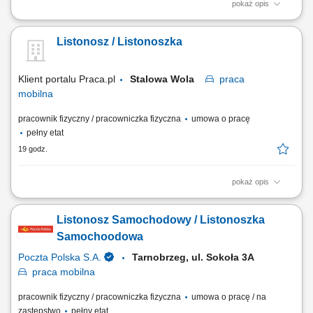
pokaż opis
Przygotowanie korespondencji i przesyłek do doręczenia. Dostarczanie
listów, paczek oraz przekazów pieniężnych do klientów. Bezpośrednia
Listonosz / Listonoszka
obsługa klientów, w tym sprzedaż wybranych usług. Prowadzenie
dokumentacji i obsługa zadań przy użyciu tabletu.
Klient portalu Praca.pl
Stalowa Wola
praca
mobilna
pracownik fizyczny / pracowniczka fizyczna
umowa o pracę
pełny etat
19 godz.
pokaż opis
Przygotowanie korespondencji i przesyłek do doręczenia. Dostarczanie
listów, paczek oraz przekazów pieniężnych do klientów. Bezpośrednia
Listonosz Samochodowy / Listonoszka
obsługa klientów, w tym sprzedaż wybranych usług. Prowadzenie
dokumentacji i obsługa zadań przy użyciu tabletu.
Samochoodowa
Poczta Polska S.A.
Tarnobrzeg, ul. Sokoła 3A
praca
mobilna
pracownik fizyczny / pracowniczka fizyczna
umowa o pracę / na
zastępstwo
pełny etat