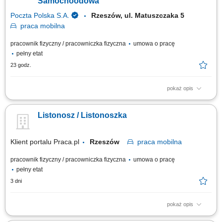
Samochoodowa
Poczta Polska S.A.
Rzeszów, ul. Matuszczaka 5
praca
mobilna
pracownik fizyczny / pracowniczka fizyczna
umowa o pracę
pełny etat
23 godz.
pokaż opis
Rodzaj zatrudnienia: umowa o pracę, cały etat, praca od poniedziałku do
piątku. Twoje zadania: przygotowanie korespondencji do doręczenia,
Listonosz / Listonoszka
doręczanie listów, paczek i przekazów pieniężnych, bezpośrednia
obsługa klientów, w tym sprzedaż produktów i usług,
sporządzanie/prowadzenie...
Klient portalu Praca.pl
Rzeszów
praca
mobilna
pracownik fizyczny / pracowniczka fizyczna
umowa o pracę
pełny etat
3 dni
pokaż opis
Przygotowanie korespondencji i przesyłek do doręczenia. Dostarczanie