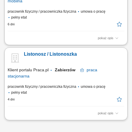
mobilna
pracownik fizyczny / pracowniczka fizyczna
umowa o pracę
pełny etat
6 dni
pokaż opis
Przygotowywanie korespondencji do doręczenia; Dostarczanie listów,
paczek i przekazów pieniężnych; Bezpośrednia obsługa klientów oraz
Listonosz / Listonoszka
sprzedaż produktów i usług; Prowadzenie dokumentacji związanej z
wykonywanymi zadaniami przy użyciu tabletu;
Klient portalu Praca.pl
Zabierzów
praca
stacjonarna
pracownik fizyczny / pracowniczka fizyczna
umowa o pracę
pełny etat
4 dni
pokaż opis
Przygotowywanie i doręczanie korespondencji, paczek i przekazów
pieniężnych; Obsługa klientów bezpośrednio w urzędzie i podczas
doręczeń, w tym sprzedaż produktów i usług; Prowadzenie