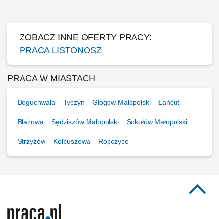
dokumentacji związanej z wykonywanymi zadaniami przy użyciu
tabletu;
ZOBACZ INNE OFERTY PRACY:
PRACA LISTONOSZ
PRACA W MIASTACH
Boguchwała
Tyczyn
Głogów Małopolski
Łańcut
Błażowa
Sędziszów Małopolski
Sokołów Małopolski
Strzyżów
Kolbuszowa
Ropczyce