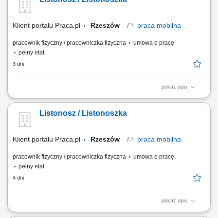
doręczenia, doręczanie listów, paczek i przekazów pieniężnych,
bezpośrednia obsługa klientów, w tym sprzedaż produktów i usług,
sporządzanie/prowadzenie...
Klient portalu Praca.pl
Rzeszów
praca
mobilna
pracownik fizyczny / pracowniczka fizyczna
umowa o pracę
pełny etat
3 dni
pokaż opis
Przygotowanie korespondencji i przesyłek do doręczenia. Dostarczanie
listów, paczek oraz przekazów pieniężnych do klientów. Bezpośrednia
Listonosz / Listonoszka
obsługa klientów, w tym sprzedaż wybranych usług. Prowadzenie
dokumentacji i obsługa zadań przy użyciu tabletu.
Klient portalu Praca.pl
Rzeszów
praca
mobilna
pracownik fizyczny / pracowniczka fizyczna
umowa o pracę
pełny etat
4 dni
pokaż opis
Przygotowanie korespondencji i przesyłek do doręczenia. Dostarczanie