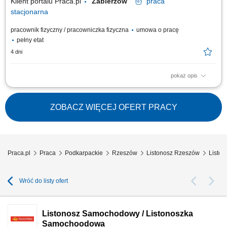
Klient portalu Praca.pl
Zabierzów
praca
stacjonarna
pracownik fizyczny / pracowniczka fizyczna
umowa o pracę
pełny etat
4 dni
pokaż opis
Przygotowywanie i doręczanie korespondencji, paczek i przekazów
pieniężnych; Obsługa klientów bezpośrednio w urzędzie i podczas
doręczeń, w tym sprzedaż produktów i usług; Prowadzenie dokumentacji
ZOBACZ WIĘCEJ OFERT PRACY
związanej z wykonywanymi zadaniami przy użyciu tabletu;
Praca.pl
Praca
Podkarpackie
Rzeszów
Listonosz Rzeszów
Listo
Wróć do listy ofert
Listonosz Samochodowy / Listonoszka
Samochoodowa