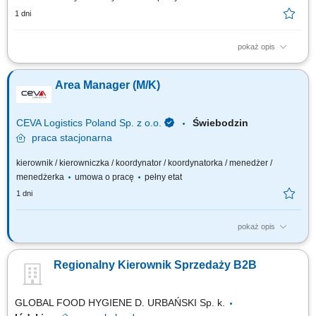
1 dni
pokaż opis
Nadzór nad działalnością podległych placówek i regularne wizyty w
terenie. Zarządzanie zespołem oraz wspieranie jego rozwoju i
Area Manager (M/K)
zaangażowania. Realizacja planów sprzedażowych oraz wyznaczonych
wskaźników biznesowych (KPI). Odpowiedzialność za wyniki finansowe i
realizację celów...
CEVA Logistics Poland Sp. z o.o.
Świebodzin
praca
stacjonarna
kierownik / kierowniczka / koordynator / koordynatorka / menedżer /
menedżerka
umowa o pracę
pełny etat
1 dni
pokaż opis
TWOJA ROLA Odpowiada za poprawne funkcjonowanie podległego
zespołu. Zarządza działem w celu realizacji procesów wewnętrznych:
Regionalny Kierownik Sprzedaży B2B
gospodarką magazynową, zasobami ludzkimi. ZADANIA NA
STANOWISKU Utrzymanie i monitorowanie SLA (za pomocą raportów
oraz odpowiednich narzędzi) Monitorowanie i...
GLOBAL FOOD HYGIENE D. URBAŃSKI Sp. k.