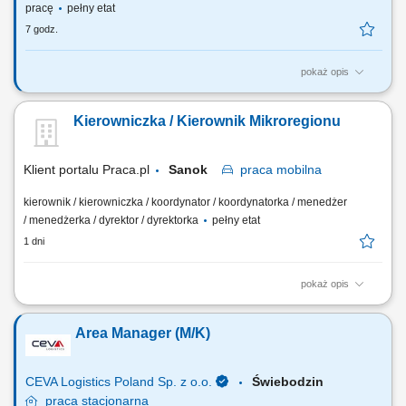
pracę
pełny etat
7 godz.
pokaż opis
Zakres obowiązków: Realizacja założonych budżetów sprzedaży na
podległym terenie: wielkopolskie, łódzkie, lubuskie,
Kierowniczka / Kierownik Mikroregionu
zachodniopomorskie.​ Budowanie strategii sprzedaży w regionie:
tworzenie i wdrażanie indywidualnych planów rozwoju dla kluczowych
klientów (Key Account Plans)​ w celu...
Klient portalu Praca.pl
Sanok
praca
mobilna
kierownik / kierowniczka / koordynator / koordynatorka / menedżer
/ menedżerka / dyrektor / dyrektorka
pełny etat
1 dni
pokaż opis
Nadzór nad działalnością podległych placówek i regularne wizyty w
terenie. Zarządzanie zespołem oraz wspieranie jego rozwoju i
Area Manager (M/K)
zaangażowania. Realizacja planów sprzedażowych oraz
wyznaczonych wskaźników biznesowych (KPI). Odpowiedzialność za
wyniki finansowe i realizację celów...
CEVA Logistics Poland Sp. z o.o.
Świebodzin
praca
stacjonarna