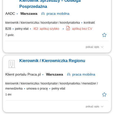
Kierownik Sprzedaży – Obsługa
Posprzedażna
AADC
Warszawa
praca
mobilna
kierownik / kierowniczka / koordynator / koordynatorka
kontrakt
B2B
pełny etat
aplikuj szybko
aplikuj bez CV
7 godz.
pokaż opis
Zakres obowiązków: Kontrola jakości i wdrażanie standardów
posprzedażnych w serwisach ASO; Merytoryczna pomoc dla stacji ASO w
Kierownik / Kierowniczka Regionu
zakresie gwarancji, części oraz reklamacji; Realizacja budżetu i celów
operacyjnych w przydzielonym regionie; Audytowanie punktów
serwisowych, prowadzenie...
Klient portalu Praca.pl
Warszawa
praca
mobilna
kierownik / kierowniczka / koordynator / koordynatorka / menedżer /
menedżerka
umowa o pracę
pełny etat
1 dni
pokaż opis
Całościowe koordynowanie wykonania kontraktów usługowych na