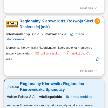
pokaż opis
Twój zakres obowiązków: Nadzór nad jakością i standardami obsługi
posprzedażnej w Autoryzowanych Stacjach Obsługi (ASO) na terenie
Regionalny Kierownik ds. Rozwoju Sieci
podległego obszaru (Polska północna) Wsparcie ASO w zakresie
zamówień części zamiennych, rozliczeń gwarancyjnych i reklamacji;
Dealerskiej (m/k)
Realizacja celów...
Interhandler Sp. z o.o.
mazowieckie
praca
stacjonarna
kierownik / kierowniczka / koordynator / koordynatorka
umowa o
pracę
pełny etat
aplikuj szybko
aplikuj bez CV
6 dni
pokaż opis
Twoje zadania: aktywne pozyskiwanie nowych dealerów i rozwój sieci
dealerskiej JCB Tools w powierzonym regionie, budowanie oraz
Regionalny Kierownik / Regionalna
rozwijanie długoterminowych relacji z obecnymi partnerami
handlowymi, realizacja założonych celów sprzedażowych i
Kierowniczka Sprzedaży
budżetowych, prowadzenie negocjacji handlowych...
Holcim Polska S.A
wielkopolskie
praca
mobilna
kierownik / kierowniczka / koordynator / koordynatorka
umowa o