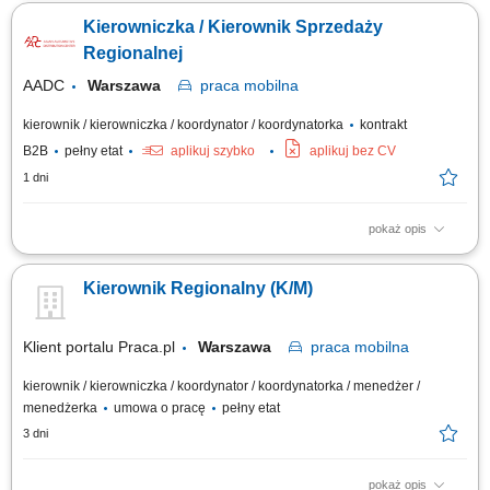
wyznaczonym obszarze województwa mazowieckiego. Przywództwo oraz
Kierowniczka / Kierownik Sprzedaży
merytoryczne wsparcie dla podległego zespołu kontrolerów i kadry
liniowej. Budowanie i podtrzymywanie trwałych, partnerskich relacji z
Regionalnej
kluczowymi przedstawicielami...
AADC
Warszawa
praca
mobilna
kierownik / kierowniczka / koordynator / koordynatorka
kontrakt
B2B
pełny etat
aplikuj szybko
aplikuj bez CV
1 dni
pokaż opis
Zakres obowiązków: Nadzór nad jakością i standardami obsługi
posprzedażnej w sieci Autoryzowanych Stacji Obsługi (ASO) Wspieranie
Kierownik Regionalny (K/M)
ASO w procedurach zamawiania części zamiennych, reklamacjach oraz
rozliczeniach gwarancyjnych; Realizacja wyznaczonych celów
biznesowych i operacyjnych na...
Klient portalu Praca.pl
Warszawa
praca
mobilna
kierownik / kierowniczka / koordynator / koordynatorka / menedżer /
menedżerka
umowa o pracę
pełny etat
3 dni
pokaż opis