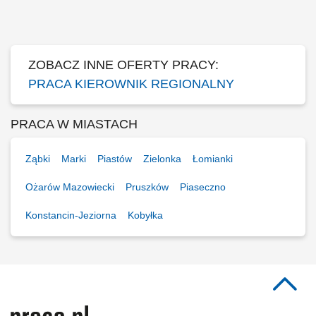
powierzonym terenie (woj. łódzkie, wielkopolskie, mazowieckie).
Utrzymywanie i rozwój długofalowych relacji handlowych z obecnymi
partnerami firmy. Kompleksowe...
ZOBACZ INNE OFERTY PRACY:
PRACA KIEROWNIK REGIONALNY
PRACA W MIASTACH
Ząbki
Marki
Piastów
Zielonka
Łomianki
Ożarów Mazowiecki
Pruszków
Piaseczno
Konstancin-Jeziorna
Kobyłka