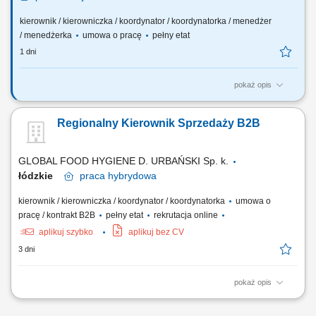
kierownik / kierowniczka / koordynator / koordynatorka / menedżer
/ menedżerka
umowa o pracę
pełny etat
1 dni
pokaż opis
TWOJA ROLA Odpowiada za poprawne funkcjonowanie podległego
zespołu. Zarządza działem w celu realizacji procesów wewnętrznych:
Regionalny Kierownik Sprzedaży B2B
gospodarką magazynową, zasobami ludzkimi. ZADANIA NA
STANOWISKU Utrzymanie i monitorowanie SLA (za pomocą raportów
oraz odpowiednich narzędzi) Monitorowanie i...
GLOBAL FOOD HYGIENE D. URBAŃSKI Sp. k.
łódzkie
praca
hybrydowa
kierownik / kierowniczka / koordynator / koordynatorka
umowa o
pracę / kontrakt B2B
pełny etat
rekrutacja online
aplikuj szybko
aplikuj bez CV
3 dni
pokaż opis
Twój zakres obowiązków Aktywne pozyskiwanie nowych klientów
biznesowych (zakłady produkcyjne, branża spożywcza, HoReCa) na