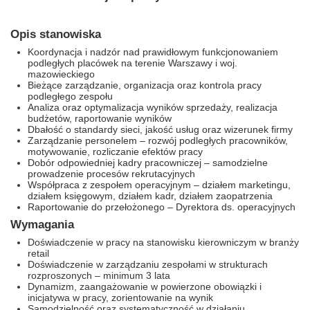
Opis stanowiska
Koordynacja i nadzór nad prawidłowym funkcjonowaniem
podległych placówek na terenie Warszawy i woj.
mazowieckiego
Bieżące zarządzanie, organizacja oraz kontrola pracy
podległego zespołu
Analiza oraz optymalizacja wyników sprzedaży, realizacja
budżetów, raportowanie wyników
Dbałość o standardy sieci, jakość usług oraz wizerunek firmy
Zarządzanie personelem – rozwój podległych pracowników,
motywowanie, rozliczanie efektów pracy
Dobór odpowiedniej kadry pracowniczej – samodzielne
prowadzenie procesów rekrutacyjnych
Współpraca z zespołem operacyjnym – działem marketingu,
działem księgowym, działem kadr, działem zaopatrzenia
Raportowanie do przełożonego – Dyrektora ds. operacyjnych
Wymagania
Doświadczenie w pracy na stanowisku kierowniczym w branży
retail
Doświadczenie w zarządzaniu zespołami w strukturach
rozproszonych – minimum 3 lata
Dynamizm, zaangażowanie w powierzone obowiązki i
inicjatywa w pracy, zorientowanie na wynik
Samodzielność oraz systematyczność w działaniu