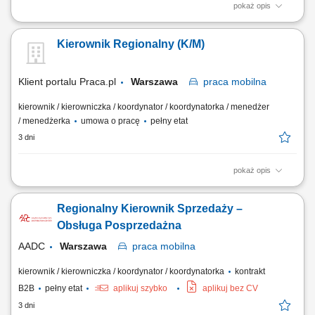
pokaż opis
Zakres obowiązków: Nadzór nad jakością i standardami obsługi
posprzedażnej w sieci Autoryzowanych Stacji Obsługi (ASO)
Kierownik Regionalny (K/M)
Wspieranie ASO w procedurach zamawiania części zamiennych,
reklamacjach oraz rozliczeniach gwarancyjnych; Realizacja
wyznaczonych celów biznesowych i operacyjnych na...
Klient portalu Praca.pl
Warszawa
praca
mobilna
kierownik / kierowniczka / koordynator / koordynatorka / menedżer
/ menedżerka
umowa o pracę
pełny etat
3 dni
pokaż opis
Nadzór nad realizacją zadań w podległym regionie (woj. mazowieckie)
Rozwijanie oraz podtrzymywanie długofalowych relacji z klientami;
Regionalny Kierownik Sprzedaży –
Kompleksowe zarządzanie zespołem inspektorów; Optymalizacja
kosztów obsługi obiektu (Kontrola i weryfikacja rentowności podległych
Obsługa Posprzedażna
obiektów)...
AADC
Warszawa
praca
mobilna
kierownik / kierowniczka / koordynator / koordynatorka
kontrakt
B2B
pełny etat
aplikuj szybko
aplikuj bez CV
3 dni