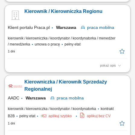
Zakres obowiązków: Kontrola jakości i wdrażanie standardów
posprzedażnych w serwisach ASO; Merytoryczna pomoc dla stacji ASO
Kierownik / Kierowniczka Regionu
w zakresie gwarancji, części oraz reklamacji; Realizacja budżetu i
celów operacyjnych w przydzielonym regionie; Audytowanie punktów
serwisowych, prowadzenie...
Klient portalu Praca.pl
Warszawa
praca
mobilna
kierownik / kierowniczka / koordynator / koordynatorka / menedżer
/ menedżerka
umowa o pracę
pełny etat
1 dni
pokaż opis
Całościowe koordynowanie wykonania kontraktów usługowych na
wyznaczonym obszarze województwa mazowieckiego. Przywództwo
Kierowniczka / Kierownik Sprzedaży
oraz merytoryczne wsparcie dla podległego zespołu kontrolerów i kadry
liniowej. Budowanie i podtrzymywanie trwałych, partnerskich relacji z
Regionalnej
kluczowymi przedstawicielami...
AADC
Warszawa
praca
mobilna
kierownik / kierowniczka / koordynator / koordynatorka
kontrakt
B2B
pełny etat
aplikuj szybko
aplikuj bez CV
1 dni