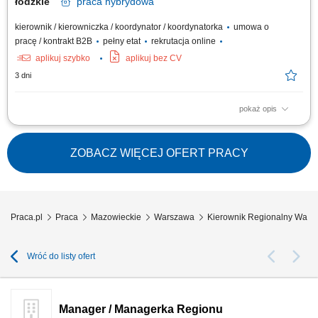
łódzkie
praca
hybrydowa
kierownik / kierowniczka / koordynator / koordynatorka
umowa o
pracę / kontrakt B2B
pełny etat
rekrutacja online
aplikuj szybko
aplikuj bez CV
3 dni
pokaż opis
Twój zakres obowiązków Aktywne pozyskiwanie nowych klientów
biznesowych (zakłady produkcyjne, branża spożywcza, HoReCa) na
powierzonym terenie (woj. łódzkie, wielkopolskie, mazowieckie).
ZOBACZ WIĘCEJ OFERT PRACY
Utrzymywanie i rozwój długofalowych relacji handlowych z obecnymi
partnerami firmy. Kompleksowe...
Praca.pl
Praca
Mazowieckie
Warszawa
Kierownik Regionalny Wars
Wróć do listy ofert
Manager / Managerka Regionu