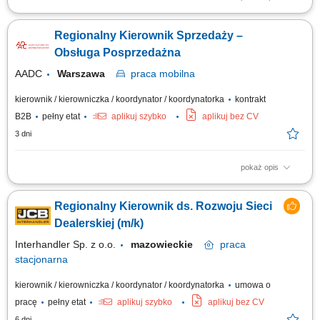
Nadzór nad realizacją zadań w podległym regionie (woj. mazowieckie)
Rozwijanie oraz podtrzymywanie długofalowych relacji z klientami;
Regionalny Kierownik Sprzedaży –
Kompleksowe zarządzanie zespołem inspektorów; Optymalizacja
kosztów obsługi obiektu (Kontrola i weryfikacja rentowności podległych
Obsługa Posprzedażna
obiektów)...
AADC
Warszawa
praca
mobilna
kierownik / kierowniczka / koordynator / koordynatorka
kontrakt
B2B
pełny etat
aplikuj szybko
aplikuj bez CV
3 dni
pokaż opis
Twój zakres obowiązków: Nadzór nad jakością i standardami obsługi
posprzedażnej w Autoryzowanych Stacjach Obsługi (ASO) na terenie
Regionalny Kierownik ds. Rozwoju Sieci
podległego obszaru (Polska północna) Wsparcie ASO w zakresie
zamówień części zamiennych, rozliczeń gwarancyjnych i reklamacji;
Dealerskiej (m/k)
Realizacja celów...
Interhandler Sp. z o.o.
mazowieckie
praca
stacjonarna
kierownik / kierowniczka / koordynator / koordynatorka
umowa o
pracę
pełny etat
aplikuj szybko
aplikuj bez CV
6 dni