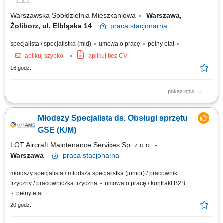
Warszawska Spółdzielnia Mieszkaniowa
Warszawa,
Żoliborz, ul. Elbląska 14
praca
stacjonarna
specjalista / specjalistka (mid)
umowa o pracę
pełny etat
aplikuj szybko
aplikuj bez CV
16 godz.
pokaż opis
Zakres obowiązków: Obsługa mieszkańców: bezpośredni, telefoniczny i
mailowy kontakt z mieszkańcami w sprawach technicznych, przyjmowanie
Młodszy Specjalista ds. Obsługi sprzętu
zgłoszeń, udzielanie informacji oraz terminowe udzielanie odpowiedzi na
pisma. Praca w terenie i komisje: udział w komisjach odbiorowych i
GSE (K/M)
przeglądach...
LOT Aircraft Maintenance Services Sp. z o.o.
Warszawa
praca
stacjonarna
młodszy specjalista / młodsza specjalistka (junior) / pracownik
fizyczny / pracowniczka fizyczna
umowa o pracę / kontrakt B2B
pełny etat
20 godz.