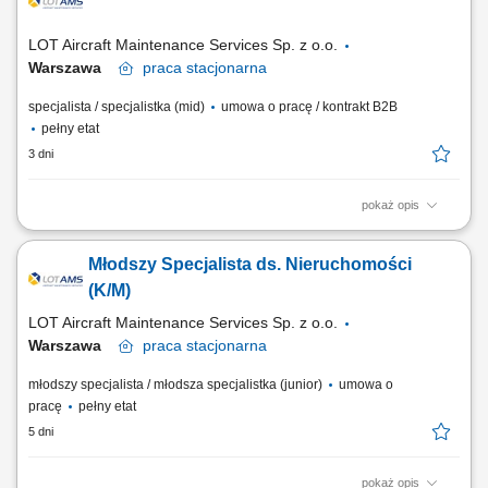
obiektu (instalacje: elektryczne, wentylacyjne, klimatyzacyjne, wod-kan,
chłodnicze, ciepłownicze,...
LOT Aircraft Maintenance Services Sp. z o.o.
Warszawa
praca
stacjonarna
specjalista / specjalistka (mid)
umowa o pracę / kontrakt B2B
pełny etat
3 dni
pokaż opis
Obowiązki na stanowisku Obsługa reklamacji związanych z
dokumentacją techniczną oraz obrotem części lotniczych. Wsparcie
Młodszy Specjalista ds. Nieruchomości
procesów planowania oraz kontroli produkcji w obszarze obsługi
bazowej. Kontrola i analiza usterek powstałych w trakcie obsługi
(K/M)
technicznej statków powietrznych w...
LOT Aircraft Maintenance Services Sp. z o.o.
Warszawa
praca
stacjonarna
młodszy specjalista / młodsza specjalistka (junior)
umowa o
pracę
pełny etat
5 dni
pokaż opis