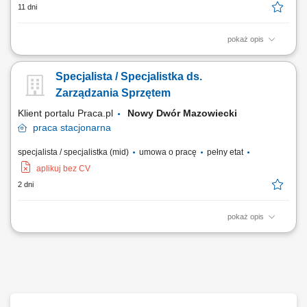
11 dni
pokaż opis
Obowiązki: Przygotowywanie dokumentacji wykonawczej na podstawie
zamówień; Bieżąca aktualizacja wydanej dokumentacji wykonawczej;
Specjalista / Specjalistka ds.
Weryfikacja zasobów potrzebnych do realizacji pakietów obsługowych
dla jednostek produkcyjnych; Kontrola dostępności slotów, narzędzi,
Zarządzania Sprzętem
wyposażenia oraz...
Klient portalu Praca.pl
Nowy Dwór Mazowiecki
praca
stacjonarna
specjalista / specjalistka (mid)
umowa o pracę
pełny etat
aplikuj bez CV
2 dni
pokaż opis
Współpraca z działem inwestycji w zakresie planowania i realizacji
zakupów sprzętu. Prowadzenie ewidencji oraz aktualizacja bazy
danych sprzętu firmowego. Oznaczanie sprzętu oraz przygotowywanie
dokumentacji fotograficznej. Analiza stanu technicznego zasobów i
wskazywanie potrzeb wymiany....