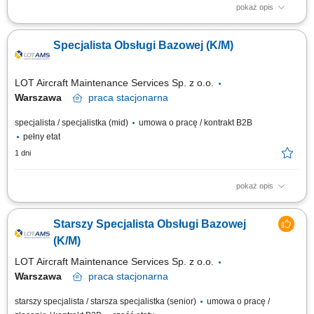
pokaż opis
Obowiązki na stanowisku: Diagnozowanie usterek oraz usuwanie awarii
narzędzi i oprzyrządowania. Wykonywanie okresowych przeglądów
Specjalista Obsługi Bazowej (K/M)
technicznych i konserwacji zgodnie z wytycznymi producentów.
Monitorowanie oraz utrzymywanie minimalnych stanów magazynowych
materiałów eksploatacyjnych i...
LOT Aircraft Maintenance Services Sp. z o.o.
Warszawa
praca
stacjonarna
specjalista / specjalistka (mid)
umowa o pracę / kontrakt B2B
pełny etat
1 dni
pokaż opis
Zadania Nadzorowanie i rozpatrywanie zgłoszeń reklamacyjnych
dotyczących dokumentacji inżynieryjnej oraz rotacji komponentów
Starszy Specjalista Obsługi Bazowej
lotniczych. Aktywne wspieranie zespołów odpowiedzialnych za
harmonogramowanie oraz nadzór nad przebiegiem obsługi bazowej.
(K/M)
Monitorowanie, wycena i ewaluacja awarii...
LOT Aircraft Maintenance Services Sp. z o.o.
Warszawa
praca
stacjonarna
starszy specjalista / starsza specjalistka (senior)
umowa o pracę /