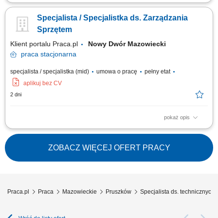
Obowiązki: Przygotowywanie dokumentacji wykonawczej na podstawie
zamówień; Bieżąca aktualizacja wydanej dokumentacji wykonawczej;
Specjalista / Specjalistka ds. Zarządzania
Weryfikacja zasobów potrzebnych do realizacji pakietów obsługowych dla
jednostek produkcyjnych; Kontrola dostępności slotów, narzędzi,
Sprzętem
wyposażenia oraz...
Klient portalu Praca.pl
Nowy Dwór Mazowiecki
praca
stacjonarna
specjalista / specjalistka (mid)
umowa o pracę
pełny etat
aplikuj bez CV
2 dni
pokaż opis
Współpraca z działem inwestycji w zakresie planowania i realizacji
zakupów sprzętu. Prowadzenie ewidencji oraz aktualizacja bazy danych
sprzętu firmowego. Oznaczanie sprzętu oraz przygotowywanie
ZOBACZ WIĘCEJ OFERT PRACY
dokumentacji fotograficznej. Analiza stanu technicznego zasobów i
wskazywanie potrzeb wymiany....
Praca.pl
Praca
Mazowieckie
Pruszków
Specjalista ds. technicznych