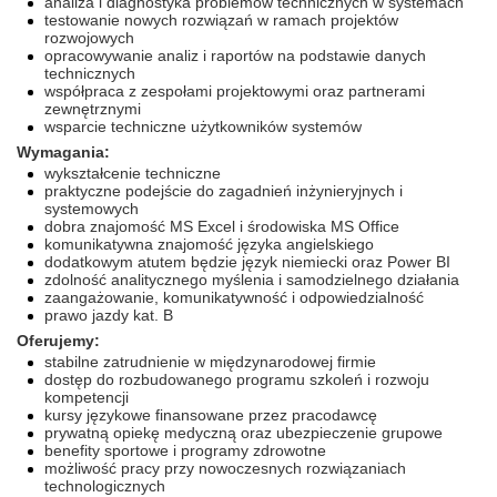
analiza i diagnostyka problemów technicznych w systemach
testowanie nowych rozwiązań w ramach projektów
rozwojowych
opracowywanie analiz i raportów na podstawie danych
technicznych
współpraca z zespołami projektowymi oraz partnerami
zewnętrznymi
wsparcie techniczne użytkowników systemów
Wymagania:
wykształcenie techniczne
praktyczne podejście do zagadnień inżynieryjnych i
systemowych
dobra znajomość MS Excel i środowiska MS Office
komunikatywna znajomość języka angielskiego
dodatkowym atutem będzie język niemiecki oraz Power BI
zdolność analitycznego myślenia i samodzielnego działania
zaangażowanie, komunikatywność i odpowiedzialność
prawo jazdy kat. B
Oferujemy:
stabilne zatrudnienie w międzynarodowej firmie
dostęp do rozbudowanego programu szkoleń i rozwoju
kompetencji
kursy językowe finansowane przez pracodawcę
prywatną opiekę medyczną oraz ubezpieczenie grupowe
benefity sportowe i programy zdrowotne
możliwość pracy przy nowoczesnych rozwiązaniach
technologicznych