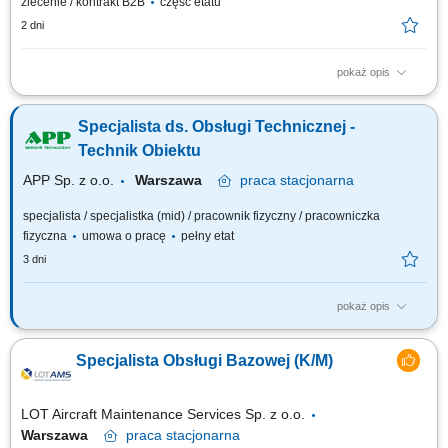
zlecenie / kontrakt B2B
część etatu
2 dni
pokaż opis
Obowiązki na stanowisku Przygotowywanie analiz, raportów oraz
dokumentacji związanej z funkcjonowaniem obszaru obsługi bazowej.
Specjalista ds. Obsługi Technicznej -
Przeprowadzanie ocen kompetencji personelu technicznego oraz
monitorowanie zgodności kwalifikacji z wymaganiami i procedurami
Technik Obiektu
organizacji. Nadzór nad identyfikacją,...
APP Sp. z o.o.
Warszawa
praca
stacjonarna
specjalista / specjalistka (mid) / pracownik fizyczny / pracowniczka
fizyczna
umowa o pracę
pełny etat
3 dni
pokaż opis
Opis stanowiska Zapewnienie ciągłej, bezpiecznej i ekonomicznej
eksploatacji nowoczesnego kompleksu biurowego klasy A; Nadzór oraz
Specjalista Obsługi Bazowej (K/M)
kontrola nad maszynami i urządzeniami infrastruktury technicznej obiektu
(instalacje: elektryczne, wentylacyjne, klimatyzacyjne, wod-kan,
chłodnicze, ciepłownicze,...
LOT Aircraft Maintenance Services Sp. z o.o.
Warszawa
praca
stacjonarna