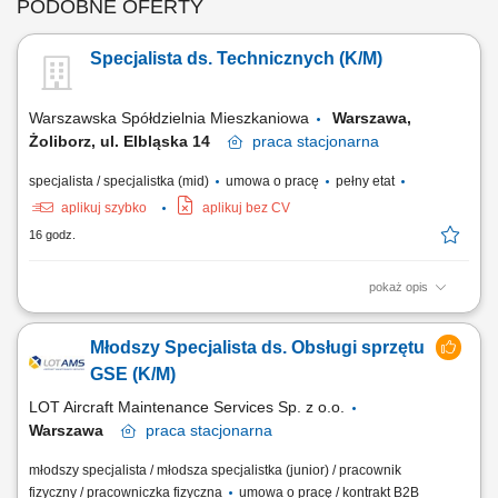
PODOBNE OFERTY
Specjalista ds. Technicznych (K/M)
Warszawska Spółdzielnia Mieszkaniowa
Warszawa,
Żoliborz, ul. Elbląska 14
praca
stacjonarna
specjalista / specjalistka (mid)
umowa o pracę
pełny etat
aplikuj szybko
aplikuj bez CV
16 godz.
pokaż opis
Zakres obowiązków: Obsługa mieszkańców: bezpośredni, telefoniczny i
mailowy kontakt z mieszkańcami w sprawach technicznych,
Młodszy Specjalista ds. Obsługi sprzętu
przyjmowanie zgłoszeń, udzielanie informacji oraz terminowe
udzielanie odpowiedzi na pisma. Praca w terenie i komisje: udział w
GSE (K/M)
komisjach odbiorowych i przeglądach...
LOT Aircraft Maintenance Services Sp. z o.o.
Warszawa
praca
stacjonarna
młodszy specjalista / młodsza specjalistka (junior) / pracownik
fizyczny / pracowniczka fizyczna
umowa o pracę / kontrakt B2B