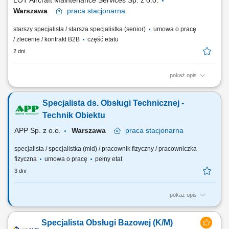
LOT Aircraft Maintenance Services Sp. z o.o.
Warszawa
praca
stacjonarna
starszy specjalista / starsza specjalistka (senior)
umowa o pracę
/ zlecenie / kontrakt B2B
część etatu
2 dni
pokaż opis
Obowiązki na stanowisku Przygotowywanie analiz, raportów oraz
dokumentacji związanej z funkcjonowaniem obszaru obsługi bazowej.
Specjalista ds. Obsługi Technicznej -
Przeprowadzanie ocen kompetencji personelu technicznego oraz
monitorowanie zgodności kwalifikacji z wymaganiami i procedurami
Technik Obiektu
organizacji. Nadzór nad identyfikacją,...
APP Sp. z o.o.
Warszawa
praca
stacjonarna
specjalista / specjalistka (mid) / pracownik fizyczny / pracowniczka
fizyczna
umowa o pracę
pełny etat
3 dni
pokaż opis
Opis stanowiska Zapewnienie ciągłej, bezpiecznej i ekonomicznej
eksploatacji nowoczesnego kompleksu biurowego klasy A; Nadzór oraz
Specjalista Obsługi Bazowej (K/M)
kontrola nad maszynami i urządzeniami infrastruktury technicznej