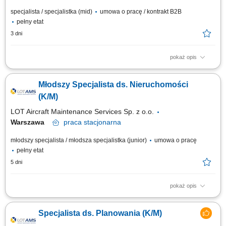
specjalista / specjalistka (mid)
umowa o pracę / kontrakt B2B
pełny etat
3 dni
pokaż opis
Obowiązki na stanowisku Obsługa reklamacji związanych z
dokumentacją techniczną oraz obrotem części lotniczych. Wsparcie
Młodszy Specjalista ds. Nieruchomości
procesów planowania oraz kontroli produkcji w obszarze obsługi
bazowej. Kontrola i analiza usterek powstałych w trakcie obsługi
(K/M)
technicznej statków powietrznych w...
LOT Aircraft Maintenance Services Sp. z o.o.
Warszawa
praca
stacjonarna
młodszy specjalista / młodsza specjalistka (junior)
umowa o pracę
pełny etat
5 dni
pokaż opis
Zakres obowiązków: Wsparcie w uzgodnieniach projektowych i bieżącej
obsłudze inwestycji oraz remontów; Współpraca z projektantami,
Specjalista ds. Planowania (K/M)
wykonawcami i urzędami w ramach procesu inwestycyjnego;
Prowadzenie, kompletowanie i archiwizacja dokumentacji techniczno-