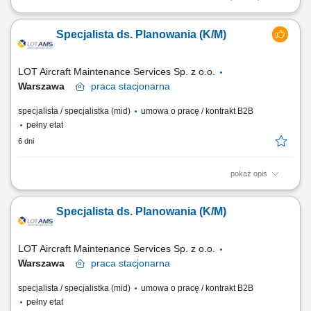
Zakres obowiązków: Wsparcie w uzgodnieniach projektowych i bieżącej
obsłudze inwestycji oraz remontów; Współpraca z projektantami,
Specjalista ds. Planowania (K/M)
wykonawcami i urzędami w ramach procesu inwestycyjnego;
Prowadzenie, kompletowanie i archiwizacja dokumentacji techniczno-
inwestycyjnej; Pomoc przy...
LOT Aircraft Maintenance Services Sp. z o.o.
Warszawa
praca
stacjonarna
specjalista / specjalistka (mid)
umowa o pracę / kontrakt B2B
pełny etat
6 dni
pokaż opis
Obowiązki na stanowisku: Przygotowywanie dokumentacji
wykonawczej zgodnie z otrzymanymi zamówieniami. Doraźna
Specjalista ds. Planowania (K/M)
aktualizacja wydanej dokumentacji wykonawczej. Weryfikacja potrzeb
wynikających ze zdefiniowanych pakietów obsługowych odnośnie
zasobów niezbędnych do wykonywania poszczególnych...
LOT Aircraft Maintenance Services Sp. z o.o.
Warszawa
praca
stacjonarna
specjalista / specjalistka (mid)
umowa o pracę / kontrakt B2B
pełny etat