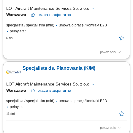
inwestycyjnej; Pomoc przy...
LOT Aircraft Maintenance Services Sp. z o.o.
Warszawa
praca
stacjonarna
specjalista / specjalistka (mid)
umowa o pracę / kontrakt B2B
pełny etat
6 dni
pokaż opis
Obowiązki na stanowisku: Przygotowywanie dokumentacji wykonawczej
zgodnie z otrzymanymi zamówieniami. Doraźna aktualizacja wydanej
Specjalista ds. Planowania (K/M)
dokumentacji wykonawczej. Weryfikacja potrzeb wynikających ze
zdefiniowanych pakietów obsługowych odnośnie zasobów niezbędnych
do wykonywania poszczególnych...
LOT Aircraft Maintenance Services Sp. z o.o.
Warszawa
praca
stacjonarna
specjalista / specjalistka (mid)
umowa o pracę / kontrakt B2B
pełny etat
11 dni
pokaż opis