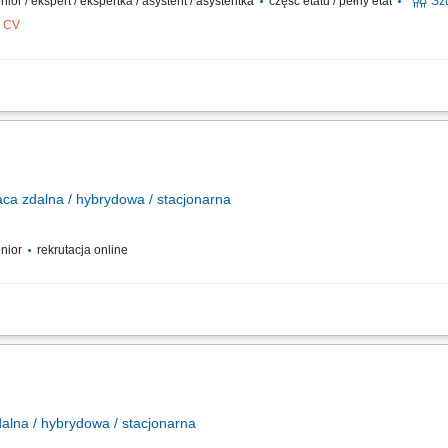
senior / ekspert / ekspertka / asystent / asystentka
część etatu / pełny etat
Sz
z CV
alnych lekcji online z dziećmi w wieku 4–12 lat na naszej interaktywnej platfor
 zadania; Rozwijanie swoich umiejętności dzięki szkoleniom i wsparciu metodykó
aca
zdalna / hybrydowa / stacjonarna
enior
rekrutacja online
 całej Polsce, do prowadzenia prywatnych lekcji z wielu dziedzin, w tym: nauki ści
auczycieli na wszystkich poziomach nauczania, niezależnie od wykształcenia i...
alna / hybrydowa / stacjonarna