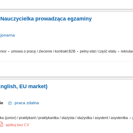
nów ustnych i pisemnych dla uczniów. Zapewnienie spokojnej i przyjaznej atmos
minacyjnego. Prowadzenie i uzupełnianie dokumentacji związanej z egzaminami.
/ Nauczycielka prowadząca egzaminy
cjonarna
enior
umowa o pracę / zlecenie / kontrakt B2B
pełny etat / część etatu
rekruta
stacjonarnych egzaminów ustnych i pisemnych dla uczniów; Nadzór nad prawidł
spokojną i przyjazną atmosferę podczas egzaminów; Weryfikacja dokumentacji ora
English, EU market)
skie
praca
zdalna
a (junior) / praktykant / praktykantka / stażysta / stażystka / asystent / asystentka
aplikuj bez CV