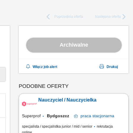
Poprzednia
oferta
Następna
oferta
Archiwalne
Włącz job alert
Drukuj
PODOBNE OFERTY
Nauczyciel / Nauczycielka
Superprof
Bydgoszcz
praca
stacjonarna
specjalista / specjalistka junior / mid / senior
rekrutacja
online