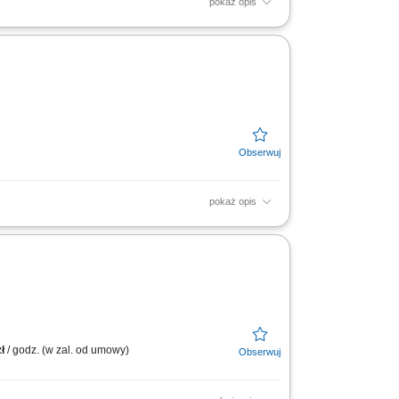
pokaż opis
nauki ścisłe, sztuka, sport, wellness).
ją z innymi.
pokaż opis
nauki ścisłe, sztuka, sport, wellness).
ją z innymi.
ł
/ godz. (w zal. od umowy)