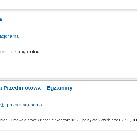
lekcji i korepetycji w Polsce. Nauczanie w szerokim zakresie dziedzin (np. języki, 
em największej na świecie platformy edukacyjnej. Dzielenie się swoją wiedzą i pas
a
acjonarna
enior
rekrutacja online
lekcji i korepetycji w Polsce. Nauczanie w szerokim zakresie dziedzin (np. języki, 
em największej na świecie platformy edukacyjnej. Dzielenie się swoją wiedzą i pas
ka Przedmiotowa – Egzaminy
ń
praca
stacjonarna
enior
umowa o pracę / zlecenie / kontrakt B2B
pełny etat / część etatu
90,00 z