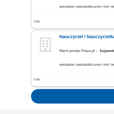
specjalista / specjalistka junior / mid / s
3 dni
Poszukujemy pracowników dydaktycznych w
więcej. Superprof jest odpowiedni dla n
Nauczyciel / Nauczycielk
Klient portalu Praca.pl
kujaws
specjalista / specjalistka junior / mid / 
5 dni
prowadzenie indywidualnych lekcji jęz
komunikację; motywowanie uczniów do a