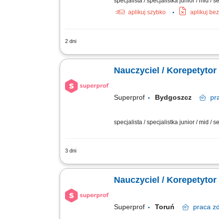
specjalista / specjalistka junior / mid / 
aplikuj szybko
aplikuj be
2 dni
Twoje obowiązki: Prowadzenie indywidu
poprzez zabawę, komunikację i ciekawe
Nauczyciel / Korepetytor
Superprof
Bydgoszcz
pr
specjalista / specjalistka junior / mid / s
3 dni
Poszukujemy pracowników dydaktycznych w
więcej. Superprof jest odpowiedni dla n
Nauczyciel / Korepetytor
Superprof
Toruń
praca
zd