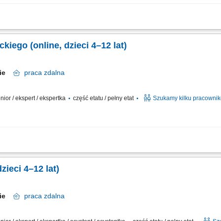
al lessons (30 minutes) Assess the child’s level in a game-based format; Present th
 flexibility)
kiego (online, dzieci 4–12 lat)
skie
praca
zdalna
senior / ekspert / ekspertka
część etatu / pełny etat
Szukamy kilku pracowni
lnych lekcji online języka niemieckiego z dziećmi w wieku 4–12 lat na naszej in
komunikację i ciekawe aktywności; Rozwijanie swoich umiejętności nauczycielskich 
ieci 4–12 lat)
skie
praca
zdalna