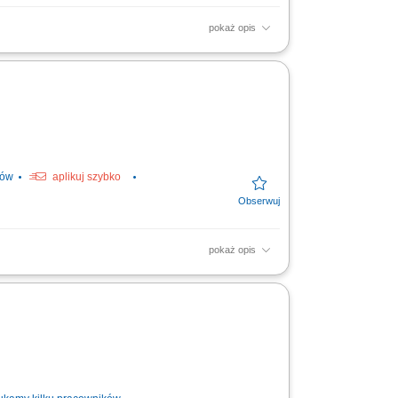
pokaż opis
e learning program; Help parents make a
ków
aplikuj szybko
pokaż opis
teraktywnej platformie; Pomaganie dzieciom
dzięki...