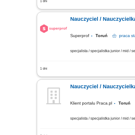
1 dni
Opis stanowiska Prowadzenie prywatnych 
Łączenie się z uczniami za pośrednictw
Nauczyciel / Nauczycielk
Superprof
Toruń
praca
st
specjalista / specjalistka junior / mid / s
1 dni
Opis stanowiska Prowadzenie prywatnych 
Łączenie się z uczniami za pośrednictw
Nauczyciel / Nauczyciel
Klient portalu Praca.pl
Toru
specjalista / specjalistka junior / mid / s