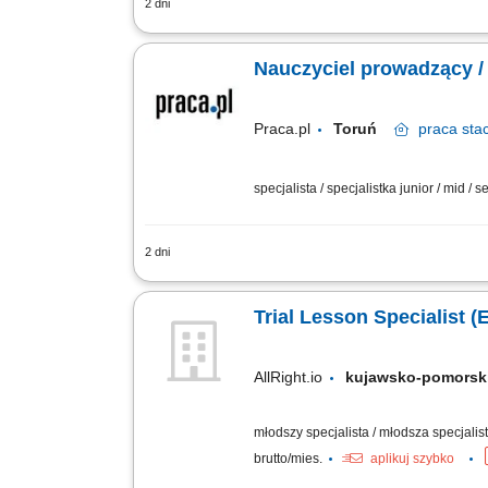
2 dni
Przeprowadzanie stacjonarnych egzami
prawidłowym przebiegiem procesu egza
Nauczyciel prowadzący 
Praca.pl
Toruń
praca
sta
specjalista / specjalistka junior / mid / s
2 dni
Zakres obowiązków: Przeprowadzanie 
obowiązującymi procedurami; Dbanie o 
Trial Lesson Specialist (
AllRight.io
kujawsko-pomor
młodszy specjalista / młodsza specjalistk
brutto/mies.
aplikuj szybko