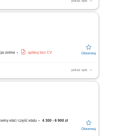
pokaż opis
fery podczas egzaminów. Nadzór nad
 Współpraca z zespołem...
cja online
aplikuj bez CV
pokaż opis
owym przebiegiem egzaminów zgodnie z
z uzupełnianie...
pełny etat / część etatu
4 300 - 6 900 zł