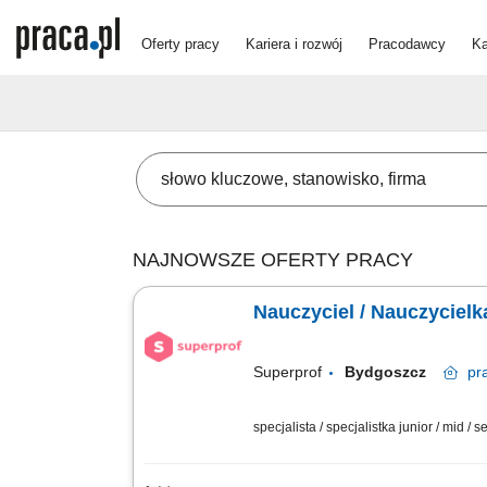
Oferty pracy
Kariera i rozwój
Pracodawcy
Ka
NAJNOWSZE OFERTY PRACY
Nauczyciel / Nauczycielk
Superprof
Bydgoszcz
pr
specjalista / specjalistka junior / mid / s