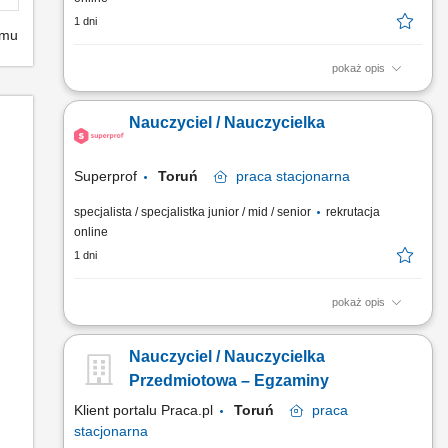
1 dni
emu
pokaż opis
Opis stanowiska Prowadzenie prywatnych lekcji i korepetycji w
Polsce. Nauczanie w szerokim zakresie dziedzin (np. języki,
Nauczyciel / Nauczycielka
nauki ścisłe, sztuka, sport, wellness). Łączenie się z uczniami
za pośrednictwem największej na świecie platformy
edukacyjnej. Dzielenie się swoją wiedzą i pasją z innymi.
Superprof
Toruń
praca
stacjonarna
specjalista / specjalistka junior / mid / senior
rekrutacja
online
1 dni
pokaż opis
Opis stanowiska Prowadzenie prywatnych lekcji i korepetycji w
Polsce. Nauczanie w szerokim zakresie dziedzin (np. języki,
Nauczyciel / Nauczycielka
nauki ścisłe, sztuka, sport, wellness). Łączenie się z uczniami
za pośrednictwem największej na świecie platformy
Przedmiotowa – Egzaminy
edukacyjnej. Dzielenie się swoją wiedzą i pasją z innymi.
Klient portalu Praca.pl
Toruń
praca
stacjonarna