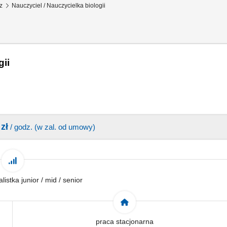
z
Nauczyciel / Nauczycielka biologii
gii
zł
/ godz. (w zal. od umowy)
alistka junior / mid / senior
praca stacjonarna