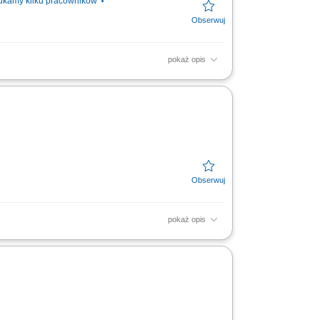
ukamy kilku pracowników
pokaż opis
mie; Pomaganie dzieciom pokochać matematykę
w. Wymagania:...
pokaż opis
słe, sztuka, języki, zdrowie, fitness i wiele