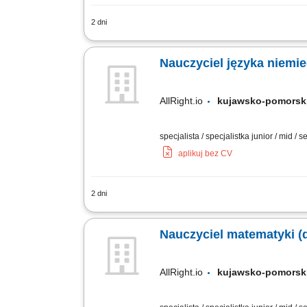
2 dni
Things you’ll take care of: Conduct tri
purchase decision; Work with scripts (with
Nauczyciel języka niemiec
AllRight.io
kujawsko-pomor
specjalista / specjalistka junior / mid / 
aplikuj bez CV
2 dni
Twoje obowiązki: Prowadzenie indywidua
pokochać język niemiecki poprzez gry, 
Nauczyciel matematyki (dz
AllRight.io
kujawsko-pomor