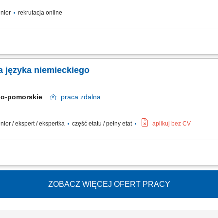
enior
rekrutacja online
 całej Polsce, do prowadzenia prywatnych lekcji z wielu dziedzin, w tym: nauki ści
auczycieli na wszystkich poziomach nauczania, niezależnie od wykształcenia i...
a języka niemieckiego
ko-pomorskie
praca
zdalna
senior / ekspert / ekspertka
część etatu / pełny etat
aplikuj bez CV
yka niemieckiego dla najmłodszych uczniów w formie online nauczanie dzieci popr
ktywnego korzystania z języka niemieckiego; realizacja zajęć zgodnie z przygoto
ZOBACZ WIĘCEJ OFERT PRACY