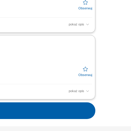
pokaż opis
słe, sztuka, języki, zdrowie, fitness i wiele
pokaż opis
zez interaktywne metody, zabawę i praktyczną
waną...