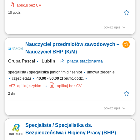
aplikuj bez CV
10 godz.
pokaż opis
Pozytywne nastawienie, zaangażowanie w pracę z dorosłymi.
Komunikatywność i łatwość w nawiązywaniu kontaktów.
Nauczyciel przedmiotów zawodowych –
Nauczyciel BHP (K/M)
Grupa Pascal
Lublin
praca
stacjonarna
specjalista / specjalistka junior / mid / senior
umowa zlecenie
część etatu
40,00 - 50,00 zł
brutto/godz.
aplikuj szybko
aplikuj bez CV
2 dni
pokaż opis
Zadania: Prowadzenie zajęć teoretycznych i/lub praktycznych zgodnie z
programem nauczania; Dbanie o prowadzenie dokumentacji
Specjalista / Specjalistka ds.
przedmiotu; Przygotowanie i prowadzenie zajęć z słuchaczami,
Bezpieczeństwa i Higieny Pracy (BHP)