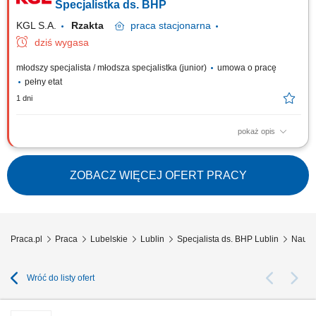
Stały kontakt z pracownikami w obszarze bezpiecznej pracy;
Specjalistka ds. BHP
Utrzymywanie porządku w powierzonej...
KGL S.A.
Rzakta
praca
stacjonarna
dziś wygasa
młodszy specjalista / młodsza specjalistka (junior)
umowa o pracę
pełny etat
1 dni
pokaż opis
Zakres obowiązków: Operacyjne wsparcie zespołu BHP w codziennych
działaniach; Pomoc przy organizacji szkoleń wstępnych oraz
okresowych; Prowadzenie, porządkowanie i archiwizacja dokumentacji;
ZOBACZ WIĘCEJ OFERT PRACY
Stały kontakt z pracownikami w obszarze bezpiecznej pracy;
Utrzymywanie porządku w powierzonej...
Praca.pl
Praca
Lubelskie
Lublin
Specjalista ds. BHP Lublin
Naucz
Wróć do listy ofert