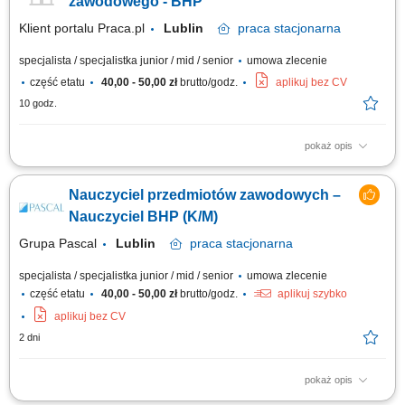
zawodowego - BHP
Klient portalu Praca.pl
Lublin
praca
stacjonarna
specjalista / specjalistka junior / mid / senior
umowa zlecenie
część etatu
40,00 - 50,00 zł
brutto/godz.
aplikuj bez CV
10 godz.
pokaż opis
Pozytywne nastawienie, zaangażowanie w pracę z dorosłymi.
Komunikatywność i łatwość w nawiązywaniu kontaktów.
Nauczyciel przedmiotów zawodowych –
Nauczyciel BHP (K/M)
Grupa Pascal
Lublin
praca
stacjonarna
specjalista / specjalistka junior / mid / senior
umowa zlecenie
część etatu
40,00 - 50,00 zł
brutto/godz.
aplikuj szybko
aplikuj bez CV
2 dni
pokaż opis
Zadania: Prowadzenie zajęć teoretycznych i/lub praktycznych zgodnie z