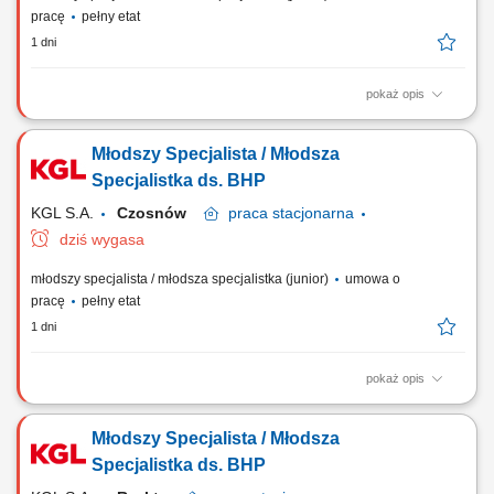
pracę
pełny etat
1 dni
pokaż opis
Zakres obowiązków: Operacyjne wsparcie zespołu BHP w codziennych
działaniach; Pomoc przy organizacji szkoleń wstępnych oraz
Młodszy Specjalista / Młodsza
okresowych; Prowadzenie, porządkowanie i archiwizacja dokumentacji;
Stały kontakt z pracownikami w obszarze bezpiecznej pracy;
Specjalistka ds. BHP
Utrzymywanie porządku w powierzonej...
KGL S.A.
Czosnów
praca
stacjonarna
dziś wygasa
młodszy specjalista / młodsza specjalistka (junior)
umowa o
pracę
pełny etat
1 dni
pokaż opis
Zakres obowiązków: Operacyjne wsparcie zespołu BHP w codziennych
działaniach; Pomoc przy organizacji szkoleń wstępnych oraz
Młodszy Specjalista / Młodsza
okresowych; Prowadzenie, porządkowanie i archiwizacja dokumentacji;
Stały kontakt z pracownikami w obszarze bezpiecznej pracy;
Specjalistka ds. BHP
Utrzymywanie porządku w powierzonej...