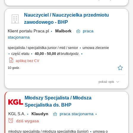
Twój zakres obowiązków Analiza i określanie ryzyka BHP dla
prowadzonych inwestycji, Kontrola warunków pracy, przestrzegania
Nauczyciel / Nauczycielka przedmiotu
przepisów BHP, ppoż. i ochrony środowiska na realizowanej budowie,
Prowadzenie szkoleń z zakresu BHP, ppoż. i ochrony środowiska,
zawodowego - BHP
prowadzenie dokumentacji związanej...
Klient portalu Praca.pl
Malbork
praca
stacjonarna
specjalista / specjalistka junior / mid / senior
umowa zlecenie
część etatu
40,00 - 50,00 zł
brutto/godz.
aplikuj bez CV
10 godz.
pokaż opis
Pozytywne nastawienie, zaangażowanie w pracę z dorosłymi.
Komunikatywność i łatwość w nawiązywaniu kontaktów.
Młodszy Specjalista / Młodsza
Specjalistka ds. BHP
KGL S.A.
Klaudyn
praca
stacjonarna
dziś wygasa
młodszy specjalista / młodsza specjalistka (junior)
umowa o