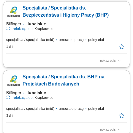
programem nauczania; Dbanie o prowadzenie dokumentacji przedmiotu;
Specjalista / Specjalistka ds.
Przygotowanie i prowadzenie zajęć z słuchaczami,
Bezpieczeństwa i Higieny Pracy (BHP)
Bilfinger
lubelskie
relokacja do:
Krapkowice
specjalista / specjalistka (mid)
umowa o pracę
pełny etat
1 dni
pokaż opis
Opis stanowiska Kompleksowa obsługa obszaru BHP na projektach
budowlanych; Monitorowanie przestrzegania przepisów i standardów
Specjalista / Specjalistka ds. BHP na
bezpieczeństwa pracy na budowach; Przeprowadzanie kontroli oraz
audytów BHP i raportowanie wyników; Prowadzenie dokumentacji
Projektach Budowlanych
powypadkowej oraz analiza zdarzeń;...
Bilfinger
lubelskie
relokacja do:
Krapkowice
specjalista / specjalistka (mid)
umowa o pracę
pełny etat
3 dni
pokaż opis