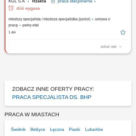
KGL S.A.
Rzakta
praca
stacjonarna
dziś wygasa
młodszy specjalista / młodsza specjalistka (junior)
umowa o
pracę
pełny etat
1 dni
pokaż opis
Zakres obowiązków: Operacyjne wsparcie zespołu BHP w codziennych
działaniach; Pomoc przy organizacji szkoleń wstępnych oraz
okresowych; Prowadzenie, porządkowanie i archiwizacja dokumentacji;
Stały kontakt z pracownikami w obszarze bezpiecznej pracy;
Utrzymywanie porządku w powierzonej...
ZOBACZ INNE OFERTY PRACY:
PRACA SPECJALISTA DS. BHP
PRACA W MIASTACH
Świdnik
Bełżyce
Łęczna
Piaski
Lubartów