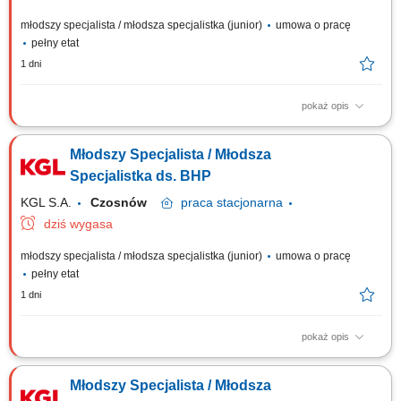
młodszy specjalista / młodsza specjalistka (junior)
umowa o pracę
pełny etat
1 dni
pokaż opis
Zakres obowiązków: Operacyjne wsparcie zespołu BHP w codziennych
działaniach; Pomoc przy organizacji szkoleń wstępnych oraz
Młodszy Specjalista / Młodsza
okresowych; Prowadzenie, porządkowanie i archiwizacja dokumentacji;
Stały kontakt z pracownikami w obszarze bezpiecznej pracy;
Specjalistka ds. BHP
Utrzymywanie porządku w powierzonej...
KGL S.A.
Czosnów
praca
stacjonarna
dziś wygasa
młodszy specjalista / młodsza specjalistka (junior)
umowa o pracę
pełny etat
1 dni
pokaż opis
Zakres obowiązków: Operacyjne wsparcie zespołu BHP w codziennych
działaniach; Pomoc przy organizacji szkoleń wstępnych oraz
Młodszy Specjalista / Młodsza
okresowych; Prowadzenie, porządkowanie i archiwizacja dokumentacji;