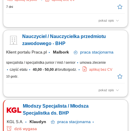
7 dni
pokaż opis
Twój zakres obowiązków Analiza i określanie ryzyka BHP dla
prowadzonych inwestycji, Kontrola warunków pracy, przestrzegania
Nauczyciel / Nauczycielka przedmiotu
przepisów BHP, ppoż. i ochrony środowiska na realizowanej budowie,
Prowadzenie szkoleń z zakresu BHP, ppoż. i ochrony środowiska,
zawodowego - BHP
prowadzenie dokumentacji związanej...
Klient portalu Praca.pl
Malbork
praca
stacjonarna
specjalista / specjalistka junior / mid / senior
umowa zlecenie
część etatu
40,00 - 50,00 zł
brutto/godz.
aplikuj bez CV
10 godz.
pokaż opis
Pozytywne nastawienie, zaangażowanie w pracę z dorosłymi.
Komunikatywność i łatwość w nawiązywaniu kontaktów.
Młodszy Specjalista / Młodsza
Specjalistka ds. BHP
KGL S.A.
Klaudyn
praca
stacjonarna
dziś wygasa