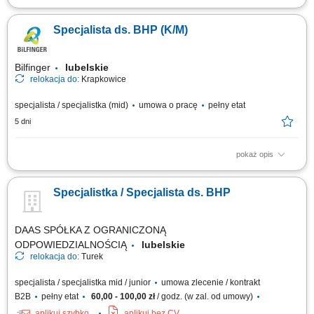
Opis stanowiska Nadzór nad bezpieczeństwem pracy na projektach
budowlanych i bieżąca kontrola warunków BHP; Prowadzenie
Specjalista ds. BHP (K/M)
regularnych inspekcji oraz ocena poziomu bezpieczeństwa na budowach;
Weryfikacja i nadzór nad dokumentacją BHP zgodnie z obowiązującymi
przepisami i standardami HSEQ;...
Bilfinger
lubelskie
relokacja do:
Krapkowice
specjalista / specjalistka (mid)
umowa o pracę
pełny etat
5 dni
pokaż opis
Twój zakres obowiązków: kompleksowa obsługa obszaru BHP na
projektach budowlanych realizowanych przez Bilfinger; nadzór nad
Specjalistka / Specjalista ds. BHP
dokumentacją BHP – jej weryfikacja zgodności z obowiązującymi
przepisami oraz wewnętrznymi wytycznymi systemu zarzadzania HSEQ.
prowadzenie inspekcji BHP i kontroli...
DAAS SPÓŁKA Z OGRANICZONĄ
ODPOWIEDZIALNOŚCIĄ
lubelskie
relokacja do:
Turek
specjalista / specjalistka mid / junior
umowa zlecenie / kontrakt
B2B
pełny etat
60,00 - 100,00 zł
/ godz. (w zal. od umowy)
aplikuj szybko
aplikuj bez CV