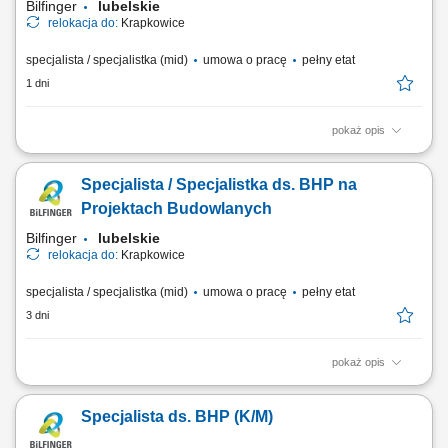
Bilfinger
lubelskie
relokacja do:
Krapkowice
specjalista / specjalistka (mid)
umowa o pracę
pełny etat
1 dni
pokaż opis
Opis stanowiska Kompleksowa obsługa obszaru BHP na projektach
budowlanych; Monitorowanie przestrzegania przepisów i standardów
Specjalista / Specjalistka ds. BHP na
bezpieczeństwa pracy na budowach; Przeprowadzanie kontroli oraz
audytów BHP i raportowanie wyników; Prowadzenie dokumentacji
Projektach Budowlanych
powypadkowej oraz analiza zdarzeń;...
Bilfinger
lubelskie
relokacja do:
Krapkowice
specjalista / specjalistka (mid)
umowa o pracę
pełny etat
3 dni
pokaż opis
Opis stanowiska Nadzór nad bezpieczeństwem pracy na projektach
budowlanych i bieżąca kontrola warunków BHP; Prowadzenie
Specjalista ds. BHP (K/M)
regularnych inspekcji oraz ocena poziomu bezpieczeństwa na
budowach; Weryfikacja i nadzór nad dokumentacją BHP zgodnie z