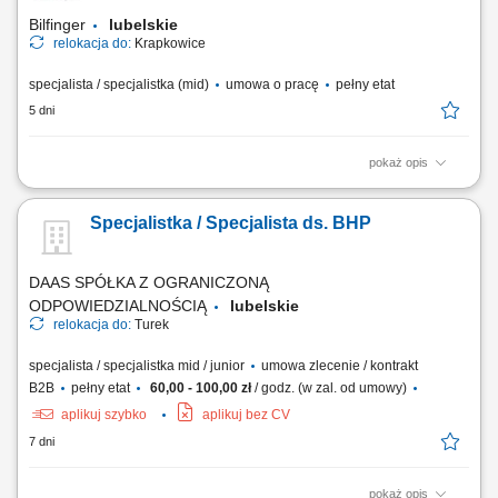
obowiązującymi przepisami i standardami HSEQ;...
Bilfinger
lubelskie
relokacja do:
Krapkowice
specjalista / specjalistka (mid)
umowa o pracę
pełny etat
5 dni
pokaż opis
Twój zakres obowiązków: kompleksowa obsługa obszaru BHP na
projektach budowlanych realizowanych przez Bilfinger; nadzór nad
Specjalistka / Specjalista ds. BHP
dokumentacją BHP – jej weryfikacja zgodności z obowiązującymi
przepisami oraz wewnętrznymi wytycznymi systemu zarzadzania HSEQ.
prowadzenie inspekcji BHP i kontroli...
DAAS SPÓŁKA Z OGRANICZONĄ
ODPOWIEDZIALNOŚCIĄ
lubelskie
relokacja do:
Turek
specjalista / specjalistka mid / junior
umowa zlecenie / kontrakt
B2B
pełny etat
60,00 - 100,00 zł
/ godz. (w zal. od umowy)
aplikuj szybko
aplikuj bez CV
7 dni
pokaż opis