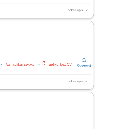
pokaż opis
ch, dozujących oraz pras produkcyjnych.
atyczna weryfikacja...
aplikuj szybko
aplikuj bez CV
pokaż opis
s trwania pracy: Długoterminowe
nie parametrów urządzeń oraz...