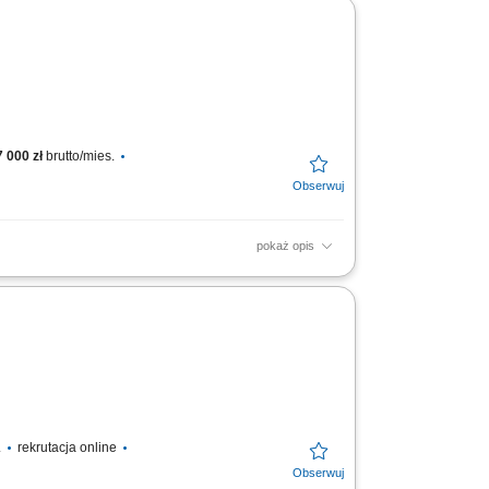
czeństwo oraz porządek na...
 000 zł
brutto/mies.
pokaż opis
zędzia zgodnie z rysunkiem; Weryfikować
.
rekrutacja online