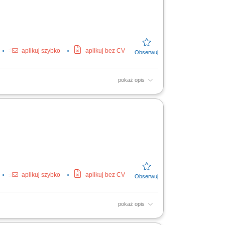
aplikuj szybko
aplikuj bez CV
pokaż opis
szyn do realizacji zleceń produkcyjnych;
onserwacja maszyn oraz...
aplikuj szybko
aplikuj bez CV
pokaż opis
ń i jakości wykonywanych elementów.