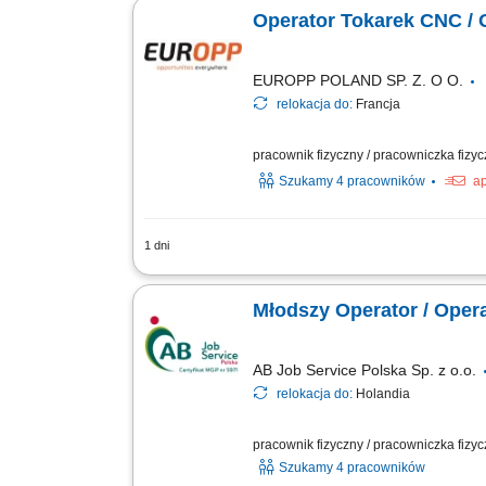
Zapewnienie ciągłości procesu produk
Operator Tokarek CNC /
EUROPP POLAND SP. Z. O O.
relokacja do:
Francja
pracownik fizyczny / pracowniczka fizy
Szukamy 4 pracowników
ap
1 dni
Co będziesz robić: Ustawiać i obsługi
jakość i wymiary gotowych detalów za
Młodszy Operator / Oper
AB Job Service Polska Sp. z o.o.
relokacja do:
Holandia
pracownik fizyczny / pracowniczka fizy
Szukamy 4 pracowników