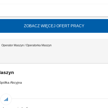
iałania maszyn do odzyskiwania metali; Monitorowanie przebiegu procesu i dbanie
awcze oraz analiza podstawowych awarii; Utrzymanie stanowiska pracy w pełnej cz
ZOBACZ WIĘCEJ OFERT PRACY
Operator Maszyn / Operatorka Maszyn
Maszyn
półka Akcyjna