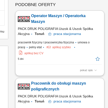
PODOBNE OFERTY
Operator Maszyn / Operatorka
Maszyn
PACK DRUK POLIGRAFIA Uszok & Uszok Spółka
emu
Akcyjna
Toruń
praca
stacjonarna
pracownik fizyczny / pracowniczka fizyczna
umowa o
pracę
pełny etat
aplikuj szybko
aplikuj bez CV
5 dni
pokaż opis
Opis obowiązków: Nadzór nad pracą maszyn i urządzeń na
linii produkcyjnej. Monitoring parametrów jakościowych
Pracownik do obsługi maszyn
gotowych wyrobów. Dbałość o organizację i estetykę
stanowiska pracy.
poligraficznych
PACK DRUK POLIGRAFIA Uszok & Uszok Spółka
Akcyjna
Toruń
praca
stacjonarna