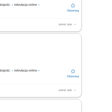
to/godz.
rekrutacja online
pokaż opis
dsiębiorstwo produkuje świeże i mrożone
ków Praca w...
to/godz.
rekrutacja online
pokaż opis
ntach transportowych linii produkcyjnej,
ństwa,...