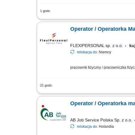
1 godz.
Opis stanowiska: Bieżąca obsługa i n
Przeprowadzanie sprawnego przezbrajan
Operator / Operatorka M
FLEXIPERSONAL sp. z o.o.
ku
relokacja do:
Niemcy
pracownik fizyczny / pracowniczka fizy
21 godz.
Podstawowe informacje: Lokalizacja: M
zatrudnienie; Opis stanowiska Samodzi
Operator / Operatorka m
AB Job Service Polska Sp. z o.o.
relokacja do:
Holandia