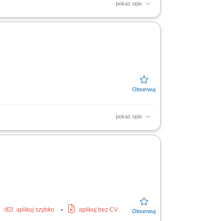
pokaż opis
ych wyrobów. Dbałość o organizację i
pokaż opis
aplikuj szybko
aplikuj bez CV