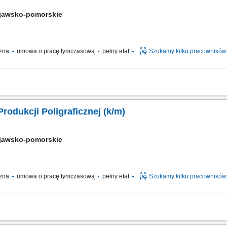
jawsko-pomorskie
czna
umowa o pracę tymczasową
pełny etat
Szukamy kilku pracowników
szyn produkcyjnych wykorzystywanych do produkcji kartonów; Przygotowywanie ma
tów; Nadzór nad prawidłowym przebiegiem procesu produkcyjnego; Podstawowa k
rodukcji Poligraficznej (k/m)
jawsko-pomorskie
czna
umowa o pracę tymczasową
pełny etat
Szukamy kilku pracowników
owywanie maszyn do produkcji kartonów. Kontrolowanie parametrów pracy urządze