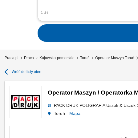
1 dni
Zadania: Poznawanie budowy i zasady dz
rozładunku surowców; Proste prace napr
Praca.pl
Praca
Kujawsko-pomorskie
Toruń
Operator Maszyn Toruń
Wróć do listy ofert
Operator Maszyn / Operatorka 
PACK DRUK POLIGRAFIA Uszok & Uszok S
Toruń
Mapa