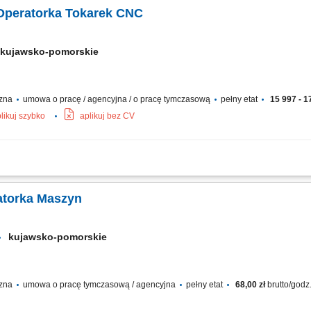
cyjnego. Wykonywanie podstawowych czynności konserwacyjnych. Dbanie o bezpie
 Operatorka Tokarek CNC
kujawsko-pomorskie
czna
umowa o pracę / agencyjna / o pracę tymczasową
pełny etat
15 997 - 17
likuj szybko
aplikuj bez CV
wać tokarki CNC oraz nadzorować obróbkę; Dobierać parametry skrawania oraz nar
 pomocą narzędzi pomiarowych;
atorka Maszyn
kujawsko-pomorskie
czna
umowa o pracę tymczasową / agencyjna
pełny etat
68,00 zł
brutto/godz