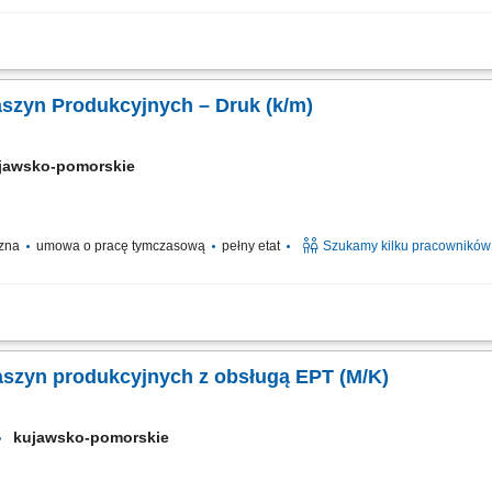
adzorowanie pracy zaawansowanych urządzeń przemysłowych w tym maszyn mielący
ia ciągów produkcyjnych oraz kalibracja parametrów roboczych urządzeń. System
aszyn Produkcyjnych – Druk (k/m)
jawsko-pomorskie
czna
umowa o pracę tymczasową
pełny etat
Szukamy kilku pracowników
agdeburg, Niemcy; Start pracy: Od zaraz lub w dogodnym dla Ciebie terminie; Cza
elna obsługa maszyn wykorzystywanych w procesie produkcji drukarskiej. Ustawia
aszyn produkcyjnych z obsługą EPT (M/K)
kujawsko-pomorskie