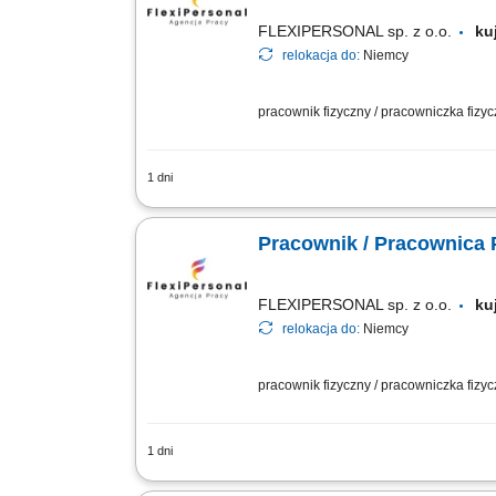
FLEXIPERSONAL sp. z o.o.
ku
relokacja do:
Niemcy
pracownik fizyczny / pracowniczka fizy
1 dni
Twoje zadania Obsługa i ustawianie ma
Kontrola jakości wykonywanych elemen
Pracownik / Pracownica P
FLEXIPERSONAL sp. z o.o.
ku
relokacja do:
Niemcy
pracownik fizyczny / pracowniczka fizy
1 dni
Opis stanowiska Obsługa oraz przygot