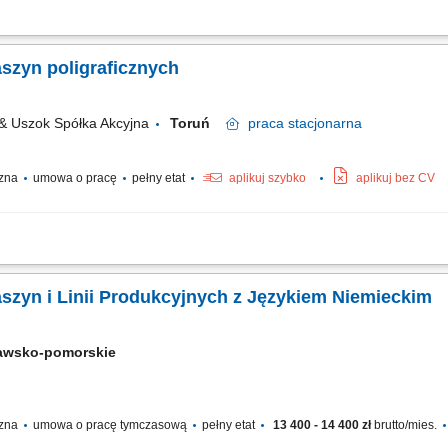
zyn i urządzeń na linii produkcyjnej. Monitoring parametrów jakościowych gotow
szyn poligraficznych
 Uszok Spółka Akcyjna
Toruń
praca
stacjonarna
czna
umowa o pracę
pełny etat
aplikuj szybko
aplikuj bez CV
odukcyjnych, Kontrola jakości wyrobów, Dbanie o porządek na stanowisku pracy.
aszyn i Linii Produkcyjnych z Językiem Niemieckim
awsko-pomorskie
czna
umowa o pracę tymczasową
pełny etat
13 400 - 14 400 zł
brutto/mies.