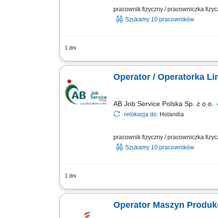
pracownik fizyczny / pracowniczka fizy
Szukamy 10 pracowników
1 dni
Nowoczesna holenderska firma z branży
wyroby drobiowe dla klientów B2B w ca
Operator / Operatorka Li
AB Job Service Polska Sp. z o.o.
relokacja do:
Holandia
pracownik fizyczny / pracowniczka fizy
Szukamy 10 pracowników
1 dni
Opis stanowiska realizacja zadań na li
utrzymywanie porządku w miejscu wykon