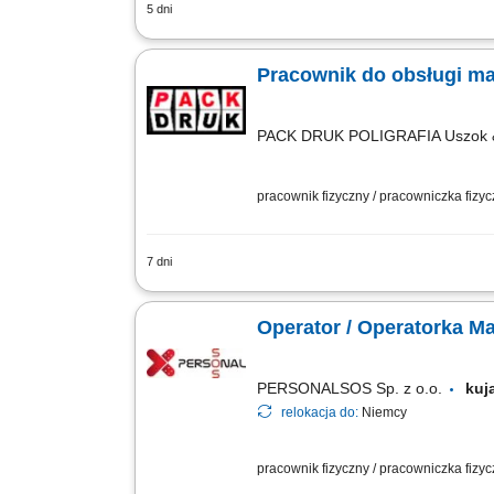
5 dni
Opis obowiązków: Nadzór nad pracą mas
estetykę stanowiska pracy.
Pracownik do obsługi ma
PACK DRUK POLIGRAFIA Uszok &
pracownik fizyczny / pracowniczka fizy
7 dni
Zadania: Obsługa maszyn i urządzeń pr
Operator / Operatorka M
PERSONALSOS Sp. z o.o.
kuj
relokacja do:
Niemcy
pracownik fizyczny / pracowniczka fizy