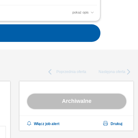
pokaż opis
 o sprawność linii sortującej; Asysta przy
ystości i...
Poprzednia
oferta
Następna
oferta
Archiwalne
Włącz job alert
Drukuj