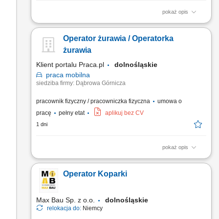
pokaż opis
Realizacja prac w zakresie robót ziemnych przy użyciu koparki
kołowej lub gąsienicowej; Operowanie maszynami
Operator żurawia / Operatorka
budowlanymi zgodnie z wytycznymi kierownika budowy;
Dbanie o stan techniczny powierzonego sprzętu;
żurawia
Przestrzeganie przepisów i zasad BHP;
Klient portalu Praca.pl
dolnośląskie
praca
mobilna
siedziba firmy: Dąbrowa Górnicza
pracownik fizyczny / pracowniczka fizyczna
umowa o
pracę
pełny etat
aplikuj bez CV
1 dni
pokaż opis
Obsługa żurawia samojezdnego LIEBHERR LTM 1030-2.1 30
t; Realizacja prac transportowych oraz załadunkowych na
Operator Koparki
budowach; Działania mające na celu zapewnienie ciągłości
produkcji; Przestrzeganie obowiązujących procedur, instrukcji
oraz regulaminów;
Max Bau Sp. z o.o.
dolnośląskie
relokacja do:
Niemcy