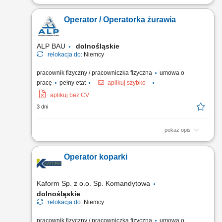
Sterowanie koparką kołową, ładowarką teleskopową lub
koparko-ładowarką na terenie inwestycji. Realizacja robót
Operator / Operatorka żurawia
ziemnych oraz transportowych w trakcie budowy obiektów
mostowych. Wykonywanie codziennych przeglądów,
czyszczenia oraz podstawowych prac konserwacyjnych
ALP BAU
dolnośląskie
sprzętu. Nadzorowanie...
relokacja do:
Niemcy
pracownik fizyczny / pracowniczka fizyczna
umowa o
pracę
pełny etat
aplikuj szybko
aplikuj bez CV
3 dni
pokaż opis
Opis stanowiska obsługa żurawia wieżowego w ramach
projektów budowlanych, wsparcie zespołu budowlanego przy
Operator koparki
pracach montażowych i transportowych, utrzymanie porządku i
bezpieczeństwa na stanowisku pracy, współpraca z zespołem
w celu terminowej realizacji zadań. Wymagania doświadczenie
Kaform Sp. z o.o. Sp. Komandytowa
w...
dolnośląskie
relokacja do:
Niemcy
pracownik fizyczny / pracowniczka fizyczna
umowa o