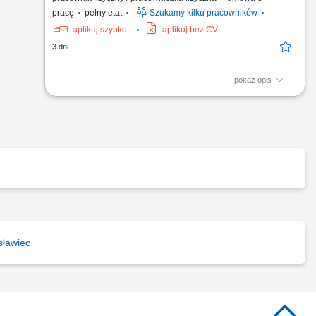
pracę
pełny etat
Szukamy kilku pracowników
aplikuj szybko
aplikuj bez CV
3 dni
pokaż opis
Opis stanowiska: Praca na koparce jednonaczyniowej; Po
zakończeniu pracy na maszynie, praca z ekipami
budowlanymi; Miejsce pracy: Niemcy;
sławiec