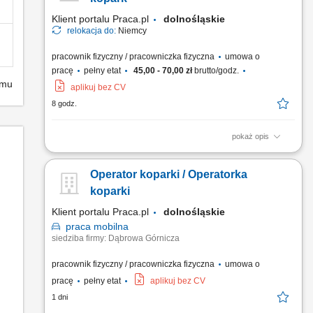
Klient portalu Praca.pl
dolnośląskie
relokacja do:
Niemcy
pracownik fizyczny / pracowniczka fizyczna
umowa o
pracę
pełny etat
45,00 - 70,00 zł
brutto/godz.
emu
aplikuj bez CV
8 godz.
pokaż opis
Obsługa koparki przy pracach ziemnych; Wykonywanie
wykopów pod sieci wodno-kanalizacyjne, kablowe i inne
Operator koparki / Operatorka
instalacje; Współpraca z brygadą budowlaną na terenie
inwestycji; Kontrola stanu technicznego i dbanie o sprzęt;
koparki
Przestrzeganie norm bezpieczeństwa oraz standardów jakości;
Klient portalu Praca.pl
dolnośląskie
praca
mobilna
siedziba firmy: Dąbrowa Górnicza
pracownik fizyczny / pracowniczka fizyczna
umowa o
pracę
pełny etat
aplikuj bez CV
1 dni