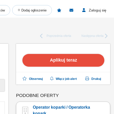
Zaloguj się
ców
Dodaj ogłoszenie
Poprzednia
oferta
Następna
oferta
Aplikuj teraz
Obserwuj
Włącz job alert
Drukuj
PODOBNE OFERTY
Operator koparki / Operatorka
kopark