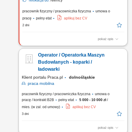
relokacja do:
Niemcy
pracownik fizyczny / pracowniczka fizyczna
umowa o
pracę
pełny etat
aplikuj bez CV
2 dni
pokaż opis
Obsługa żurawia wieżowego podczas realizacji prac
budowlanych. Bezpieczne wykonywanie prac zgodnie z
Operator / Operatorka Maszyn
obowiązującymi przepisami i zasadami BHP. Dbanie o
prawidłową eksploatację powierzonego sprzętu.
Budowlanych - koparki /
ładowarki
Klient portalu Praca.pl
dolnośląskie
praca
mobilna
pracownik fizyczny / pracowniczka fizyczna
umowa o
pracę / kontrakt B2B
pełny etat
5 000 - 10 000 zł
/
mies. (w zal. od umowy)
aplikuj bez CV
3 dni
pokaż opis