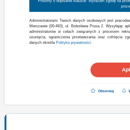
Prosimy o dopisanie klauzuli: Wyrażam zgodę na prz
proce
Administratorami Twoich danych osobowych jest pracodawc
Warszawie (00-493), ul. Bolesława Prusa 2. Wysyłając ap
administratorów w celach związanych z procesem rekru
usunięcia, ograniczenia przetwarzania oraz cofnięcia
danych określa
Polityka prywatności
.
Apl
Obserwuj