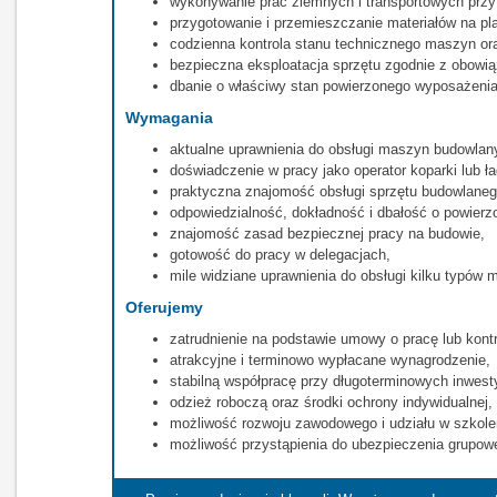
wykonywanie prac ziemnych i transportowych przy 
przygotowanie i przemieszczanie materiałów na pl
codzienna kontrola stanu technicznego maszyn o
bezpieczna eksploatacja sprzętu zgodnie z obowi
dbanie o właściwy stan powierzonego wyposażenia 
Wymagania
aktualne uprawnienia do obsługi maszyn budowlan
doświadczenie w pracy jako operator koparki lub ł
praktyczna znajomość obsługi sprzętu budowlaneg
odpowiedzialność, dokładność i dbałość o powierz
znajomość zasad bezpiecznej pracy na budowie,
gotowość do pracy w delegacjach,
mile widziane uprawnienia do obsługi kilku typów 
Oferujemy
zatrudnienie na podstawie umowy o pracę lub kont
atrakcyjne i terminowo wypłacane wynagrodzenie,
stabilną współpracę przy długoterminowych inwest
odzież roboczą oraz środki ochrony indywidualnej,
możliwość rozwoju zawodowego i udziału w szkole
możliwość przystąpienia do ubezpieczenia grupow