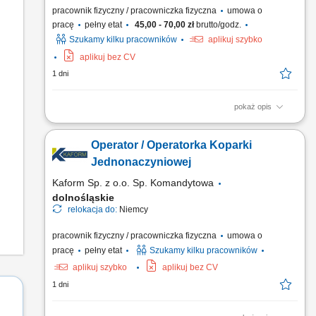
pracownik fizyczny / pracowniczka fizyczna
umowa o
pracę
pełny etat
45,00 - 70,00 zł
brutto/godz.
Szukamy kilku pracowników
aplikuj szybko
aplikuj bez CV
1 dni
pokaż opis
Zakres obowiązków Do głównych zadań należeć będzie:
obsługa koparki podczas realizacji robót ziemnych,
Operator / Operatorka Koparki
wykonywanie wykopów pod sieci wodno-kanalizacyjne,
kablowe i inne instalacje podziemne, współpraca z brygadą
Jednonaczyniowej
budowlaną przy realizacji inwestycji, kontrola stanu
Kaform Sp. z o.o. Sp. Komandytowa
technicznego...
dolnośląskie
relokacja do:
Niemcy
pracownik fizyczny / pracowniczka fizyczna
umowa o
pracę
pełny etat
Szukamy kilku pracowników
aplikuj szybko
aplikuj bez CV
1 dni