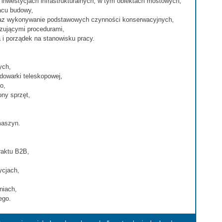
inwestycjach infrastrukturalnych, w tym obiektach mostowych,
acu budowy,
raz wykonywanie podstawowych czynności konserwacyjnych,
ązującymi procedurami,
i porządek na stanowisku pracy.
ych,
adowarki teleskopowej,
o,
ony sprzęt,
maszyn.
raktu B2B,
ycjach,
niach,
ego.