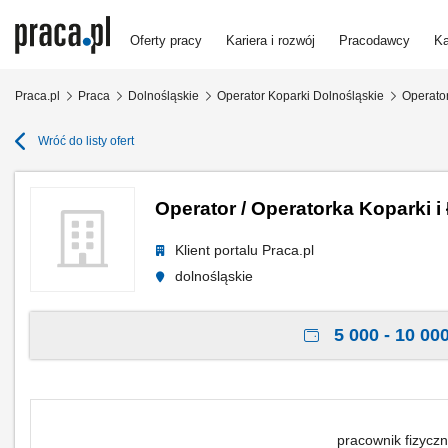
Oferty pracy
Kariera i rozwój
Pracodawcy
Ka
Praca.pl
Praca
Dolnośląskie
Operator Koparki Dolnośląskie
Operator
Wróć do listy ofert
Operator / Operatorka Koparki 
Klient portalu Praca.pl
dolnośląskie
5 000 - 10 000
pracownik fizyczn