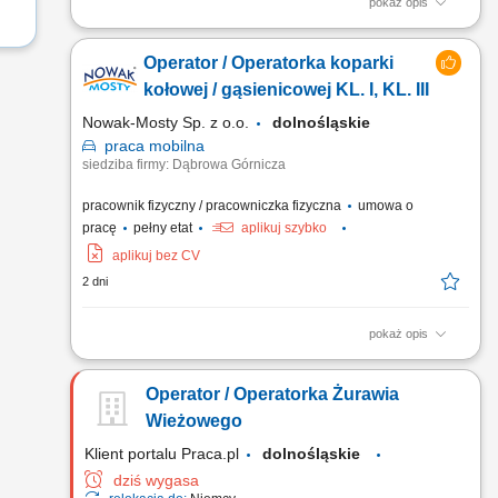
pokaż opis
Opis stanowiska: Obsługa koparki jednonaczyniowej przy
realizacji prac ziemnych. Wykonywanie robót zgodnie z
Operator / Operatorka koparki
dokumentacją i poleceniami przełożonego. Wsparcie ekipy
budowlanej po zakończeniu pracy maszyną. Praca na terenie
kołowej / gąsienicowej KL. I, KL. III
budów w Niemczech.
Nowak-Mosty Sp. z o.o.
dolnośląskie
praca
mobilna
siedziba firmy: Dąbrowa Górnicza
pracownik fizyczny / pracowniczka fizyczna
umowa o
pracę
pełny etat
aplikuj szybko
aplikuj bez CV
2 dni
pokaż opis
Miejsce pracy: województwo śląskie, małopolskie,
dolnośląskie, świętokrzyskie Przed zaproszeniem na rozmowę
Operator / Operatorka Żurawia
rekrutacyjną kandydaci zostaną poinformowani o przedziale
proponowanego wynagrodzenia. Opis stanowiska: realizacja
Wieżowego
prac w zakresie robót ziemnych, przestrzeganie zasad BHP,
Klient portalu Praca.pl
dolnośląskie
dbanie...
dziś wygasa