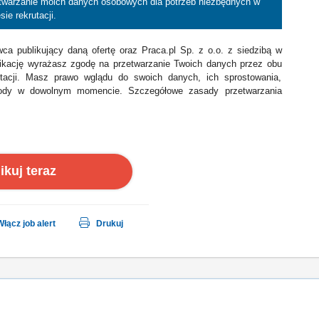
etwarzanie moich danych osobowych dla potrzeb niezbędnych w
sie rekrutacji.
a publikujący daną ofertę oraz Praca.pl Sp. z o.o. z siedzibą w
likację wyrażasz zgodę na przetwarzanie Twoich danych przez obu
tacji. Masz prawo wglądu do swoich danych, ich sprostowania,
 zgody w dowolnym momencie. Szczegółowe zasady przetwarzania
ikuj teraz
Włącz job alert
Drukuj