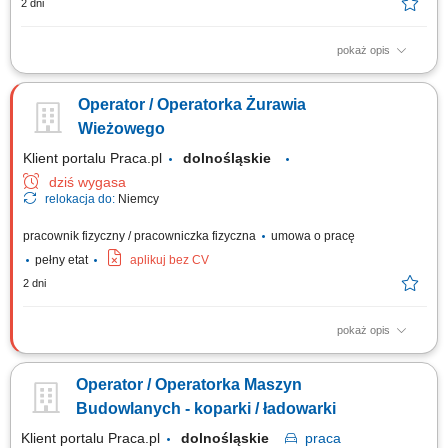
2 dni
pokaż opis
Miejsce pracy: województwo śląskie, małopolskie, dolnośląskie,
świętokrzyskie Przed zaproszeniem na rozmowę rekrutacyjną kandydaci
Operator / Operatorka Żurawia
zostaną poinformowani o przedziale proponowanego wynagrodzenia.
Opis stanowiska: realizacja prac w zakresie robót ziemnych,
Wieżowego
przestrzeganie zasad BHP, dbanie...
Klient portalu Praca.pl
dolnośląskie
dziś wygasa
relokacja do:
Niemcy
pracownik fizyczny / pracowniczka fizyczna
umowa o pracę
pełny etat
aplikuj bez CV
2 dni
pokaż opis
Obsługa żurawia wieżowego podczas realizacji prac budowlanych.
Bezpieczne wykonywanie prac zgodnie z obowiązującymi przepisami i
Operator / Operatorka Maszyn
zasadami BHP. Dbanie o prawidłową eksploatację powierzonego
sprzętu.
Budowlanych - koparki / ładowarki
Klient portalu Praca.pl
dolnośląskie
praca