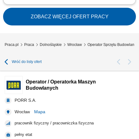
Opis stanowiska: Praca na koparce jednonaczyniowej; Po zakończeniu
pracy na maszynie, praca z ekipami budowlanymi; Miejsce pracy: Niemcy;
ZOBACZ WIĘCEJ OFERT PRACY
Praca.pl
Praca
Dolnośląskie
Wrocław
Operator Sprzętu Budowlane
Wróć do listy ofert
Operator / Operatorka Maszyn
Budowlanych
PORR S.A.
Mapa
Wrocław
pracownik fizyczny / pracowniczka fizyczna
pełny etat