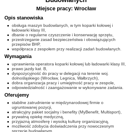
Miejsce pracy: Wrocław
Opis stanowiska
obsługa maszyn budowlanych, w tym koparki kołowej i
ładowarki klasy III,
dbanie o regularne czyszczenie i konserwację sprzętu,
przestrzeganie zasad bezpieczeństwa i obowiązujących
przepisów BHP,
współpraca z zespołem przy realizacji zadań budowlanych.
Wymagania
uprawnienia operatora koparki kołowej lub ładowarki klasy III,
prawo jazdy kat. B,
dyspozycyjność do pracy w delegacji na terenie woj.
dolnośląskiego (Wrocław, Legnica, Wałbrzych),
dobra organizacja pracy i umiejętność pracy w zespole,
odpowiedzialność i zaangażowanie w wykonywane zadania.
Oferujemy
stabilne zatrudnienie w międzynarodowej firmie o
ugruntowanej pozycji,
atrakcyjny pakiet socjalny i benefity (MyBenefit, Multisport),
prywatną opiekę medyczną,
przyjazną atmosferę i wysoką kulturę organizacyjną,
możliwość zdobycia doświadczenia przy nowoczesnym
sprzęcie budowlanym.