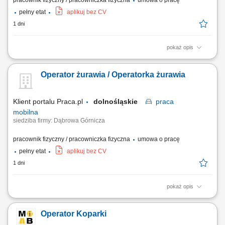
pracownik fizyczny / pracowniczka fizyczna
umowa o pracę
pełny etat
aplikuj bez CV
1 dni
pokaż opis
Realizacja prac w zakresie robót ziemnych przy użyciu koparki kołowej
lub gąsienicowej; Operowanie maszynami budowlanymi zgodnie z
Operator żurawia / Operatorka żurawia
wytycznymi kierownika budowy; Dbanie o stan techniczny
powierzonego sprzętu; Przestrzeganie przepisów i zasad BHP;
Klient portalu Praca.pl
dolnośląskie
praca
mobilna
siedziba firmy: Dąbrowa Górnicza
pracownik fizyczny / pracowniczka fizyczna
umowa o pracę
pełny etat
aplikuj bez CV
1 dni
pokaż opis
Obsługa żurawia samojezdnego LIEBHERR LTM 1030-2.1 30 t;
Realizacja prac transportowych oraz załadunkowych na budowach;
Operator Koparki
Działania mające na celu zapewnienie ciągłości produkcji;
Przestrzeganie obowiązujących procedur, instrukcji oraz regulaminów;