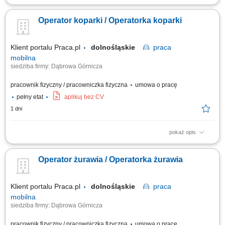
Obsługa koparki przy pracach ziemnych; Wykonywanie wykopów pod
sieci wodno-kanalizacyjne, kablowe i inne instalacje; Współpraca z
Operator koparki / Operatorka koparki
brygadą budowlaną na terenie inwestycji; Kontrola stanu technicznego i
dbanie o sprzęt; Przestrzeganie norm bezpieczeństwa oraz standardów
jakości;
Klient portalu Praca.pl
dolnośląskie
praca
mobilna
siedziba firmy: Dąbrowa Górnicza
pracownik fizyczny / pracowniczka fizyczna
umowa o pracę
pełny etat
aplikuj bez CV
1 dni
pokaż opis
Realizacja prac w zakresie robót ziemnych przy użyciu koparki kołowej
lub gąsienicowej; Operowanie maszynami budowlanymi zgodnie z
Operator żurawia / Operatorka żurawia
wytycznymi kierownika budowy; Dbanie o stan techniczny powierzonego
sprzętu; Przestrzeganie przepisów i zasad BHP;
Klient portalu Praca.pl
dolnośląskie
praca
mobilna
siedziba firmy: Dąbrowa Górnicza
pracownik fizyczny / pracowniczka fizyczna
umowa o pracę