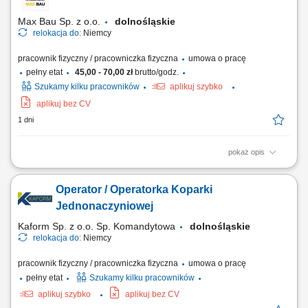
Max Bau Sp. z o.o.
dolnośląskie
relokacja do:
Niemcy
pracownik fizyczny / pracowniczka fizyczna
umowa o pracę
pełny etat
45,00 - 70,00 zł
brutto/godz.
Szukamy kilku pracowników
aplikuj szybko
aplikuj bez CV
1 dni
pokaż opis
Zakres obowiązków Do głównych zadań należeć będzie: obsługa
koparki podczas realizacji robót ziemnych, wykonywanie wykopów pod
Operator / Operatorka Koparki
sieci wodno-kanalizacyjne, kablowe i inne instalacje podziemne,
współpraca z brygadą budowlaną przy realizacji inwestycji, kontrola
Jednonaczyniowej
stanu technicznego...
Kaform Sp. z o.o. Sp. Komandytowa
dolnośląskie
relokacja do:
Niemcy
pracownik fizyczny / pracowniczka fizyczna
umowa o pracę
pełny etat
Szukamy kilku pracowników
aplikuj szybko
aplikuj bez CV