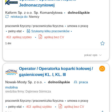
wodno-kanalizacyjne, kablowe i inne instalacje podziemne, współpraca z
brygadą budowlaną przy realizacji inwestycji, kontrola stanu
Jednonaczyniowej
technicznego...
Kaform Sp. z o.o. Sp. Komandytowa
dolnośląskie
relokacja do:
Niemcy
pracownik fizyczny / pracowniczka fizyczna
umowa o pracę
pełny etat
Szukamy kilku pracowników
aplikuj szybko
aplikuj bez CV
1 dni
pokaż opis
Opis stanowiska: Obsługa koparki jednonaczyniowej przy realizacji prac
ziemnych. Wykonywanie robót zgodnie z dokumentacją i poleceniami
Operator / Operatorka koparki kołowej /
przełożonego. Wsparcie ekipy budowlanej po zakończeniu pracy
maszyną. Praca na terenie budów w Niemczech.
gąsienicowej KL. I, KL. III
Nowak-Mosty Sp. z o.o.
dolnośląskie
praca
mobilna
siedziba firmy: Dąbrowa Górnicza
pracownik fizyczny / pracowniczka fizyczna
umowa o pracę
pełny etat
aplikuj szybko
aplikuj bez CV