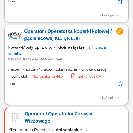
1 dni
pokaż opis
Opis stanowiska: Obsługa koparki jednonaczyniowej przy realizacji prac
ziemnych. Wykonywanie robót zgodnie z dokumentacją i poleceniami
Operator / Operatorka koparki kołowej /
przełożonego. Wsparcie ekipy budowlanej po zakończeniu pracy
maszyną. Praca na terenie budów w Niemczech.
gąsienicowej KL. I, KL. III
Nowak-Mosty Sp. z o.o.
dolnośląskie
praca
mobilna
siedziba firmy: Dąbrowa Górnicza
pracownik fizyczny / pracowniczka fizyczna
umowa o pracę
pełny etat
aplikuj szybko
aplikuj bez CV
2 dni
pokaż opis
Miejsce pracy: województwo śląskie, małopolskie, dolnośląskie,
świętokrzyskie Przed zaproszeniem na rozmowę rekrutacyjną
Operator / Operatorka Żurawia
kandydaci zostaną poinformowani o przedziale proponowanego
wynagrodzenia. Opis stanowiska: realizacja prac w zakresie robót
Wieżowego
ziemnych, przestrzeganie zasad BHP, dbanie...
Klient portalu Praca.pl
dolnośląskie