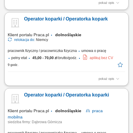
pokaż opis
Opis stanowiska Realizacja prac torowych przy użyciu specjalistycznych
maszyn budownictwa kolejowego. Kontrola parametrów technicznych
Operator koparki / Operatorka kopark
maszyn w celu zapewnienia ciągłości procesów budowlanych.
Wykonywanie nieskomplikowanych prac konserwacyjnych, wymiany
płynów eksploatacyjnych oraz drobnych...
Klient portalu Praca.pl
dolnośląskie
relokacja do:
Niemcy
pracownik fizyczny / pracowniczka fizyczna
umowa o pracę
pełny etat
45,00 - 70,00 zł
brutto/godz.
aplikuj bez CV
9 godz.
pokaż opis
Obsługa koparki przy pracach ziemnych; Wykonywanie wykopów pod
sieci wodno-kanalizacyjne, kablowe i inne instalacje; Współpraca z
Operator koparki / Operatorka koparki
brygadą budowlaną na terenie inwestycji; Kontrola stanu technicznego i
dbanie o sprzęt; Przestrzeganie norm bezpieczeństwa oraz standardów
jakości;
Klient portalu Praca.pl
dolnośląskie
praca
mobilna
siedziba firmy: Dąbrowa Górnicza