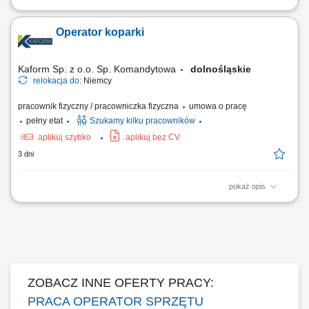
Sterowanie koparką kołową, ładowarką teleskopową lub koparko-
ładowarką na terenie inwestycji. Realizacja robót ziemnych oraz
Operator koparki
transportowych w trakcie budowy obiektów mostowych. Wykonywanie
codziennych przeglądów, czyszczenia oraz podstawowych prac
konserwacyjnych sprzętu. Nadzorowanie...
Kaform Sp. z o.o. Sp. Komandytowa
dolnośląskie
relokacja do:
Niemcy
pracownik fizyczny / pracowniczka fizyczna
umowa o pracę
pełny etat
Szukamy kilku pracowników
aplikuj szybko
aplikuj bez CV
3 dni
pokaż opis
Opis stanowiska: Praca na koparce jednonaczyniowej; Po zakończeniu
pracy na maszynie, praca z ekipami budowlanymi; Miejsce pracy:
Niemcy;
ZOBACZ INNE OFERTY PRACY:
PRACA OPERATOR SPRZĘTU