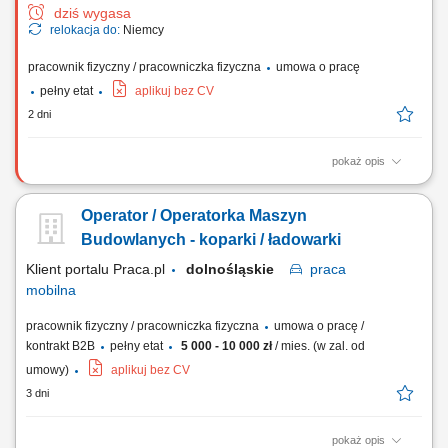
dziś wygasa
relokacja do:
Niemcy
pracownik fizyczny / pracowniczka fizyczna
umowa o pracę
pełny etat
aplikuj bez CV
2 dni
pokaż opis
Obsługa żurawia wieżowego podczas realizacji prac budowlanych.
Bezpieczne wykonywanie prac zgodnie z obowiązującymi przepisami i
Operator / Operatorka Maszyn
zasadami BHP. Dbanie o prawidłową eksploatację powierzonego
sprzętu.
Budowlanych - koparki / ładowarki
Klient portalu Praca.pl
dolnośląskie
praca
mobilna
pracownik fizyczny / pracowniczka fizyczna
umowa o pracę /
kontrakt B2B
pełny etat
5 000 - 10 000 zł
/ mies. (w zal. od
umowy)
aplikuj bez CV
3 dni
pokaż opis