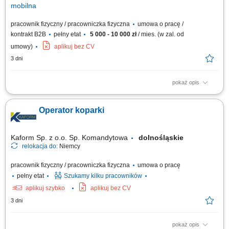
mobilna
pracownik fizyczny / pracowniczka fizyczna
umowa o pracę /
kontrakt B2B
pełny etat
5 000 - 10 000 zł
/ mies. (w zal. od
umowy)
aplikuj bez CV
3 dni
pokaż opis
Sterowanie koparką kołową, ładowarką teleskopową lub koparko-
ładowarką na terenie inwestycji. Realizacja robót ziemnych oraz
Operator koparki
transportowych w trakcie budowy obiektów mostowych. Wykonywanie
codziennych przeglądów, czyszczenia oraz podstawowych prac
konserwacyjnych sprzętu. Nadzorowanie...
Kaform Sp. z o.o. Sp. Komandytowa
dolnośląskie
relokacja do:
Niemcy
pracownik fizyczny / pracowniczka fizyczna
umowa o pracę
pełny etat
Szukamy kilku pracowników
aplikuj szybko
aplikuj bez CV
3 dni
pokaż opis