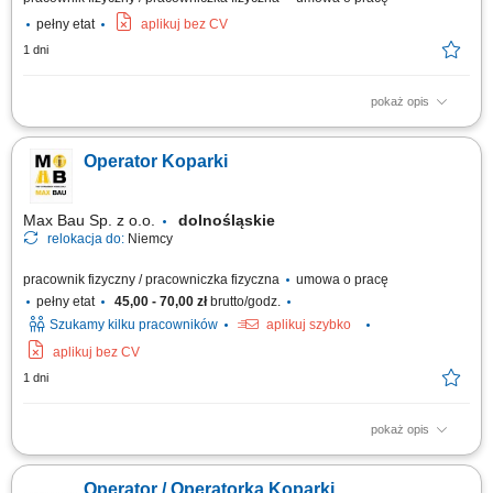
pełny etat
aplikuj bez CV
1 dni
pokaż opis
Obsługa żurawia samojezdnego LIEBHERR LTM 1030-2.1 30 t;
Realizacja prac transportowych oraz załadunkowych na budowach;
Operator Koparki
Działania mające na celu zapewnienie ciągłości produkcji;
Przestrzeganie obowiązujących procedur, instrukcji oraz regulaminów;
Max Bau Sp. z o.o.
dolnośląskie
relokacja do:
Niemcy
pracownik fizyczny / pracowniczka fizyczna
umowa o pracę
pełny etat
45,00 - 70,00 zł
brutto/godz.
Szukamy kilku pracowników
aplikuj szybko
aplikuj bez CV
1 dni
pokaż opis
Zakres obowiązków Do głównych zadań należeć będzie: obsługa koparki
podczas realizacji robót ziemnych, wykonywanie wykopów pod sieci
Operator / Operatorka Koparki