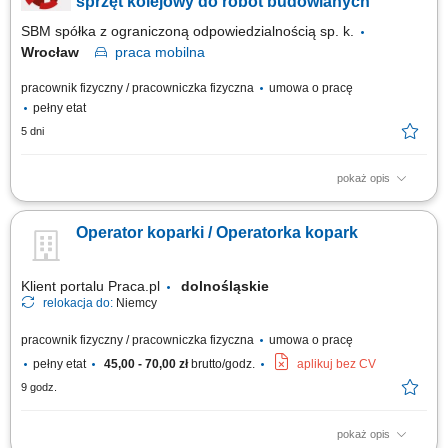
sprzęt kolejowy do robót budowlanych
SBM spółka z ograniczoną odpowiedzialnością sp. k.
Wrocław
praca
mobilna
pracownik fizyczny / pracowniczka fizyczna
umowa o pracę
pełny etat
5 dni
pokaż opis
Opis stanowiska Realizacja prac torowych przy użyciu specjalistycznych
maszyn budownictwa kolejowego. Kontrola parametrów technicznych
Operator koparki / Operatorka kopark
maszyn w celu zapewnienia ciągłości procesów budowlanych.
Wykonywanie nieskomplikowanych prac konserwacyjnych, wymiany
płynów eksploatacyjnych oraz drobnych...
Klient portalu Praca.pl
dolnośląskie
relokacja do:
Niemcy
pracownik fizyczny / pracowniczka fizyczna
umowa o pracę
pełny etat
45,00 - 70,00 zł
brutto/godz.
aplikuj bez CV
9 godz.
pokaż opis