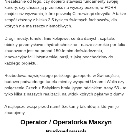
Niezależnie od tego, czy dopiero stawiasz fundamenty swojej
kariery, czy chcesz ją przenieść na wyższy poziom, w PORR
znajdziesz wyzwania, które pozwolą Ci rozwinąć skrzydła. A także
zespół złożony z blisko 2,5 tysiąca świetnych fachowców, dla
których nie ma rzeczy niemożliwych.
Drogi, mosty, tunele, linie kolejowe, centra danych, szpitale,
obiekty przemysłowe i hydrotechniczne - nasze szerokie portfolio
zbudowane jest na ponad 150-letnim doświadczeniu,
innowacyjności i inżynierskiej pasji, z jaką podchodzimy do
każdego projektu.
Rozbudowa największego polskiego gazoportu w Świnoujściu,
budowa podwodnego tunelu między wyspami Uznam i Wolin czy
połączenie Czech z Bałtykiem brakującym odcinkiem trasy S3 - to
tylko kilka z naszych realizacji, na widok których pękamy z dumy.
A najlepsze wciąż przed nami! Szukamy talentów, z którymi je
zbudujemy.
Operator / Operatorka Maszyn
Budowlanych