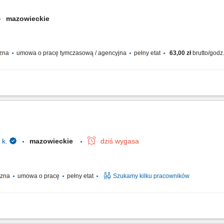
mazowieckie
czna
umowa o pracę tymczasową / agencyjna
pełny etat
63,00 zł
brutto/godz
rska firma specjalizująca się w hodowli, rozmnażaniu i sprzedaży ozdobnych rośli
, kwiatów ciętych oraz cebulek kwiatowych. Działalność przedsiębiorstwa obejmuje..
 k.
mazowieckie
dziś wygasa
yczna
umowa o pracę
pełny etat
Szukamy kilku pracowników
cnicze na hali produkcyjnej, w magazynie lub w pralni przemysłowej Obsługa pros