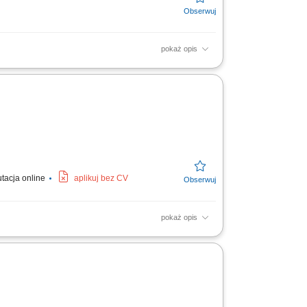
pokaż opis
urowych, korytarzy oraz sanitariatów;
tykułów higienicznych;
utacja online
aplikuj bez CV
pokaż opis
oślinność. Odśnieżanie w okresie zimowym.
cnicze:...