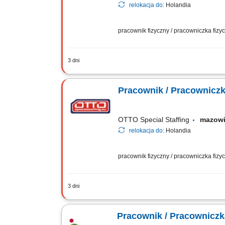
relokacja do:
Holandia
pracownik fizyczny / pracowniczka fiz
3 dni
Otrzymujesz całkowite wynagrodzenie 
powiększona o dodatek ADV, dodatek u
Pracownik / Pracowniczk
OTTO Special Staffing
mazow
relokacja do:
Holandia
pracownik fizyczny / pracowniczka fiz
3 dni
Zakres obowiązków ręczne i mechaniczn
procesie odzysku metali i ponownego w
Pracownik / Pracowniczka