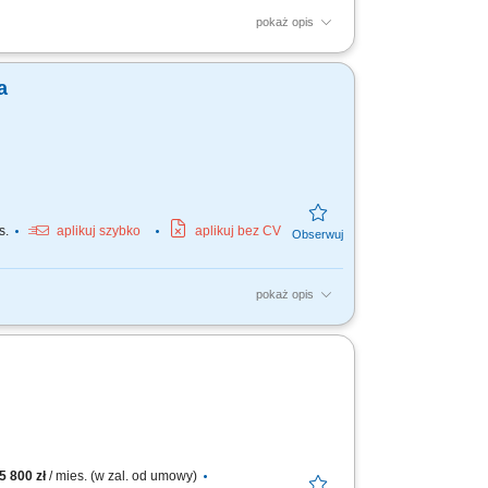
pokaż opis
eriałów. Dbanie o jakość oraz terminową
ażowych. Miejsce...
a
s.
aplikuj szybko
aplikuj bez CV
pokaż opis
ów, obsługa maszyn rolniczych.
5 800 zł
/ mies. (w zal. od umowy)