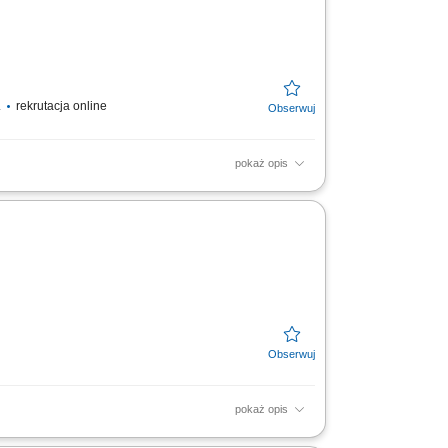
.
rekrutacja online
pokaż opis
n i kwiatów, w tym roślin doniczkowych,
.
pokaż opis
tych maszyn produkcyjnych; Układanie /