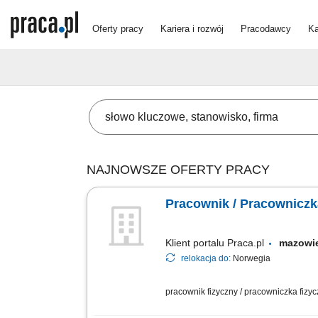
Oferty pracy
Kariera i rozwój
Pracodawcy
Ka
NAJNOWSZE OFERTY PRACY
Pracownik / Pracownic
Klient portalu Praca.pl
mazowi
relokacja do:
Norwegia
pracownik fizyczny / pracowniczka fizy