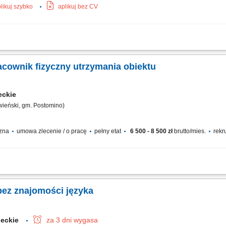
likuj szybko
aplikuj bez CV
yznaczonych strefach budynku użyteczności publicznej; Sprzątanie pomieszczeń bi
wa segregacja odpadów; Kontrola oraz uzupełnianie zapasu środków czystości i ar
acownik fizyczny utrzymania obiektu
eckie
wieński, gm. Postomino)
czna
umowa zlecenie / o pracę
pełny etat
6 500 - 8 500 zł
brutto/mies.
rekr
erenie obiektu. Pielęgnacja terenów zielonych: koszenie, podlewanie, dbanie o r
ach gospodarczych oraz na alejkach i chodnikach. Drobne prace techniczne i pomo
bez znajomości języka
ieckie
za 3 dni wygasa