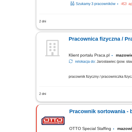
Szukamy 3 pracowników
ap
2 dni
Obowiązki: Utrzymywanie czystości w w
Opróżnianie koszy na śmieci i prawidło
Pracownica fizyczna / Pr
Klient portalu Praca.pl
mazowi
relokacja do:
Jarosławiec (pow. sła
pracownik fizyczny / pracowniczka fizy
2 dni
Utrzymywanie porządku i czystości na t
Utrzymywanie czystości w pomieszczeni
Pracownik sortowania - 
OTTO Special Staffing
mazow