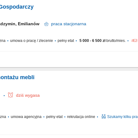
i; Kompletowanie zamówień; Proste prace pomocnicze na terenie zakładu;
 Gospodarczy
dzymin, Emilianów
praca
stacjonarna
czna
umowa o pracę / zlecenie
pełny etat
5 000 - 6 500 zł
brutto/mies.
nie krzewów, pielenie, podlewanie i opryski; Utrzymanie czystości terenów zewnętrzn
żanie ręczne oraz mechaniczne; Wykonywanie drobnych prac naprawczych wokó
montażu mebli
e
dziś wygasa
yczna
umowa agencyjna
pełny etat
rekrutacja online
Szukamy kilku pr