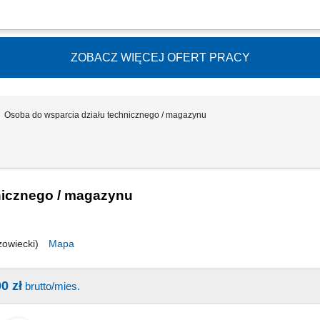
wożeniu zamówionych mebli do klientów; pomagać przy ich wyładowywaniu i składan
ZOBACZ WIĘCEJ OFERT PRACY
Osoba do wsparcia działu technicznego / magazynu
nicznego / magazynu
zowiecki)
Mapa
0 zł
brutto/mies.