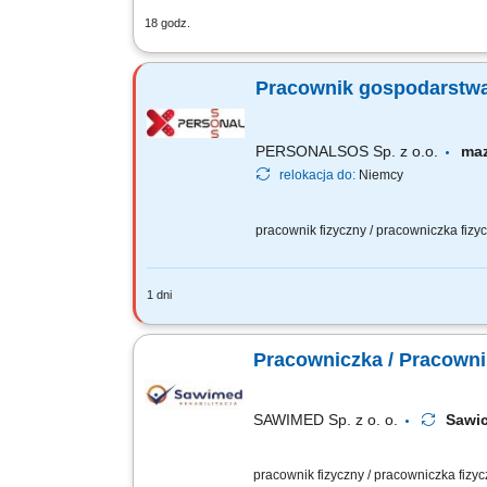
18 godz.
Montaż systemów magazynowych typu sel
realizację prac. Wykonywanie zadań zg
Pracownik gospodarstwa r
PERSONALSOS Sp. z o.o.
ma
relokacja do:
Niemcy
pracownik fizyczny / pracowniczka fiz
1 dni
Zakres obowiązków: przygotowanie i r
Pracowniczka / Pracowni
SAWIMED Sp. z o. o.
Sawi
pracownik fizyczny / pracowniczka fizy