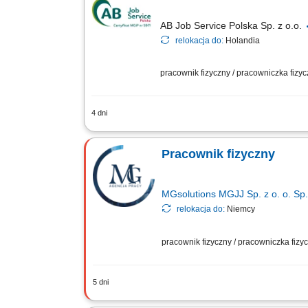
AB Job Service Polska Sp. z o.o.
relokacja do:
Holandia
pracownik fizyczny / pracowniczka fizy
4 dni
Nasz klient to międzynarodowa, holende
balkonowych, bylin, roślin tropikalnych
Pracownik fizyczny
MGsolutions MGJJ Sp. z o. o. Sp.
relokacja do:
Niemcy
pracownik fizyczny / pracowniczka fiz
5 dni
Opis stanowiska Prace fizyczne / pomo