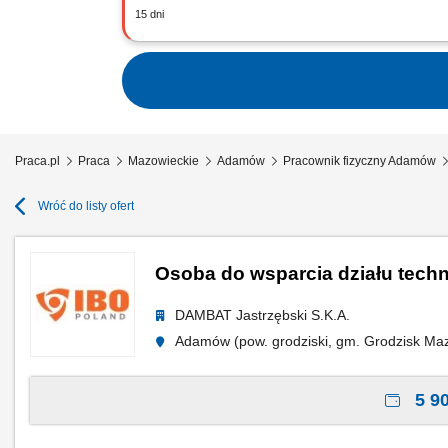
15 dni
To będziesz robić: asystować przy roz
klientami;
Praca.pl
Praca
Mazowieckie
Adamów
Pracownik fizyczny Adamów
Wróć do listy ofert
Osoba do wsparcia działu tech
DAMBAT Jastrzębski S.K.A.
Adamów (pow. grodziski, gm. Grodzisk Ma
5 90