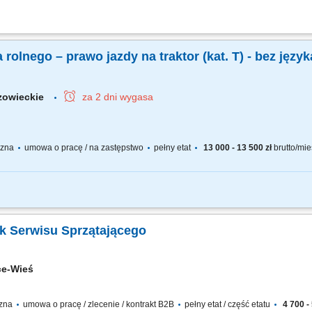
f storage oraz elektronicznych systemów zamknięć. Odbiór i kontrola dostaw mat
odnie z harmonogramem projektu. Po wdrożeniu samodzielna realizacja prac mont
olnego – prawo jazdy na traktor (kat. T) - bez język
zowieckie
za 2 dni wygasa
yczna
umowa o pracę / na zastępstwo
pełny etat
13 000 - 13 500 zł
brutto/mie
ozwijanie mat wegetacyjnych na polu, pakowanie mat na palety, workowanie nawoz
k Serwisu Sprzątającego
ce-Wieś
czna
umowa o pracę / zlecenie / kontrakt B2B
pełny etat / część etatu
4 700 - 