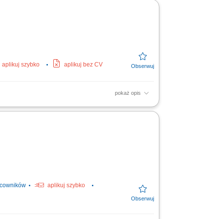
aplikuj szybko
aplikuj bez CV
pokaż opis
ych: zamiatanie liści, zbieranie śmieci,
ł budynku;
acowników
aplikuj szybko