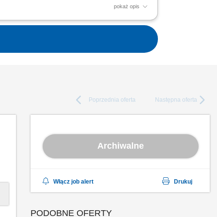
pokaż opis
iu na miejscu; dbać o dobry kontakt z
Poprzednia
oferta
Następna
oferta
Archiwalne
Włącz job alert
Drukuj
PODOBNE OFERTY