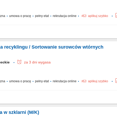
yczna
umowa o pracę
pełny etat
rekrutacja online
aplikuj szybko
godzinowe brutto w wysokości 16,41 €. Na tę kwotę składa się Twoja stawka pods
rlopowy oraz udział w zyskach. W zależności od Twoich obowiązków możesz także
a recyklingu / Sortowanie surowców wtórnych
ieckie
za 3 dni wygasa
yczna
umowa o pracę
pełny etat
rekrutacja online
aplikuj szybko
e sortowanie materiałów przeznaczonych do recyklingu, kontrola i segregacja sur
ykorzystania materiałów, współpraca z zespołem produkcyjnym w celu utrzymania ci
 w szklarni (M/K)