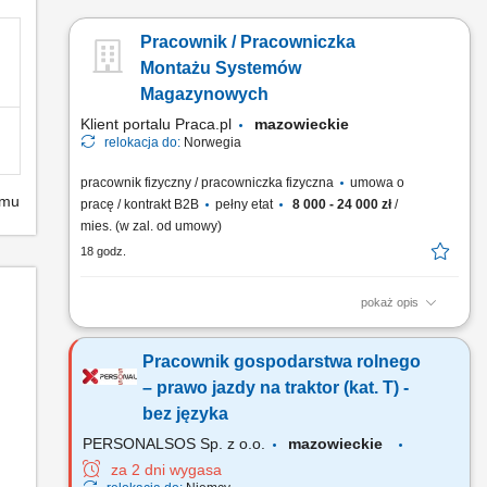
Pracownik / Pracowniczka
Montażu Systemów
Magazynowych
Klient portalu Praca.pl
mazowieckie
relokacja do:
Norwegia
pracownik fizyczny / pracowniczka fizyczna
umowa o
emu
pracę / kontrakt B2B
pełny etat
8 000 - 24 000 zł
/
mies. (w zal. od umowy)
18 godz.
pokaż opis
Montaż systemów magazynowych typu self storage oraz
elektronicznych systemów zamknięć. Odbiór i kontrola dostaw
Pracownik gospodarstwa rolnego
materiałów. Dbanie o jakość oraz terminową realizację prac.
Wykonywanie zadań zgodnie z harmonogramem projektu. Po
– prawo jazdy na traktor (kat. T) -
wdrożeniu samodzielna realizacja prac montażowych.
bez języka
Miejsce...
PERSONALSOS Sp. z o.o.
mazowieckie
za 2 dni wygasa