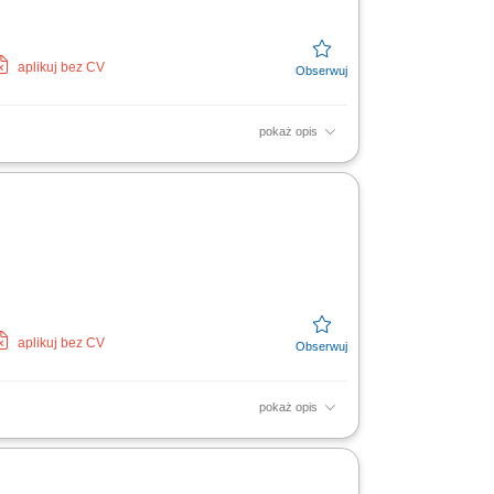
aplikuj bez CV
pokaż opis
tawowa w wysokości 14,99 € za godzinę,
 otrzymać...
aplikuj bez CV
pokaż opis
owców na linii produkcyjnej, udział w
ągłości pracy,...