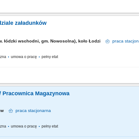
pływ towaru i terminową realizację zamówień; współpraca z zespołem przy bieżą
widłowy, systemy automatyki) kontrola dokumentów i zgodności dostaw ze stane
ziale załadunków
w. łódzki wschodni, gm. Nowosolna), koło Łodzi
praca
stacjo
yczna
umowa o pracę
pełny etat
adunki towarów w magazynie, Wykonywanie innych prac magazynowych zgodnie z p
ywanych dokumentów, Tworzenie dokumentów magazynowych, Wystawianie w syste
/ Pracownica Magazynowa
ków
praca
stacjonarna
yczna
umowa o pracę
pełny etat