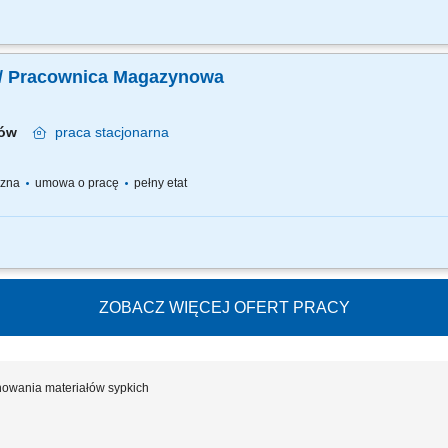
akości asortymentu - odzież; pakowanie asortymentu; obsługa skanera oraz kom
azynu; kontrola stanu technicznego obsługiwanego sprzętu; zachowanie norm i 
/ Pracownica Magazynowa
rków
praca
stacjonarna
yczna
umowa o pracę
pełny etat
akości asortymentu - odzież; pakowanie asortymentu; obsługa skanera oraz kom
azynu; kontrola stanu technicznego obsługiwanego sprzętu; zachowanie norm i 
ZOBACZ WIĘCEJ OFERT PRACY
owania materiałów sypkich