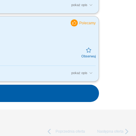
pokaż opis
putera (systemu magazynowego)
standardów BHP;
pokaż opis
putera (systemu magazynowego)
standardów BHP;
Poprzednia
oferta
Następna
oferta