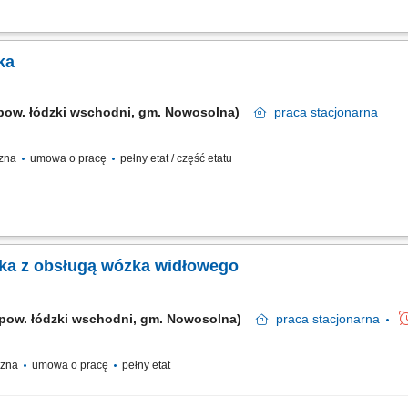
u w magazynie — dzięki Twojej pracy zamówienia klientów są realizowane na czas
 funkcjonowanie całego działu. Korzystasz ze sprzętu (skaner, wózek, automatyka
ka
(pow. łódzki wschodni, gm. Nowosolna)
praca
stacjonarna
czna
umowa o pracę
pełny etat / część etatu
rów w magazynie i terminowej realizacji zamówień, kompletowanie oraz obsług
sprzętu magazynowego, m.in. skanerów, wózków oraz urządzeń automatycznych, ko
rka z obsługą wózka widłowego
 (pow. łódzki wschodni, gm. Nowosolna)
praca
stacjonarna
yczna
umowa o pracę
pełny etat