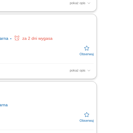
pokaż opis
nia według procedur. Dbałość o mienie firmy
arzeń...
narna
za 2 dni wygasa
pokaż opis
 Wykonywanie bieżących prac
stawianie magazynowych dokumentów...
arna