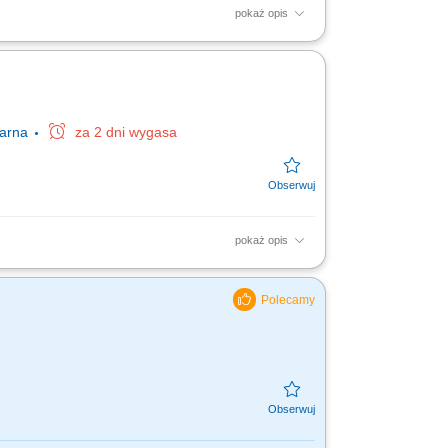
pokaż opis
cych operacjach magazynowych; obsługa
m magazynowym;...
narna
za 2 dni wygasa
pokaż opis
rzyjętymi procedurami, Dbałość o
mie komputerowym magazynowych...