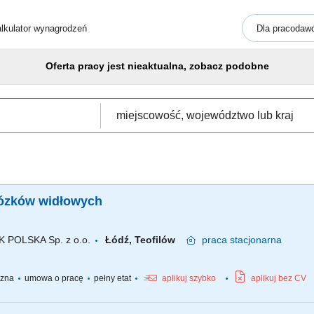
lkulator wynagrodzeń
Dla pracodaw
Oferta pracy jest nieaktualna, zobacz podobne
wózków widłowych
OLSKA Sp. z o.o.
Łódź, Teofilów
praca
stacjonarna
yczna
umowa o pracę
pełny etat
aplikuj szybko
aplikuj bez CV