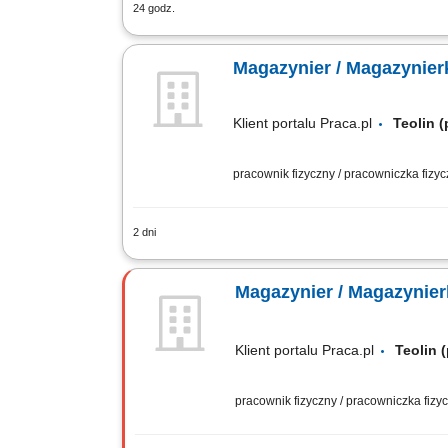
24 godz.
Zadania: Dbasz o sprawny obieg towar
magazynowych, wspólnie dbając o płynne
Magazynier / Magazynier
Klient portalu Praca.pl
Teolin 
pracownik fizyczny / pracowniczka fizy
2 dni
zapewnienie sprawnego przepływu towa
obowiązującymi procedurami, obsługa 
Magazynier / Magazynie
Klient portalu Praca.pl
Teolin
pracownik fizyczny / pracowniczka fiz