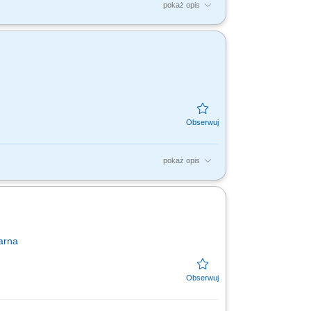
pokaż opis
mpletacja zamówień, załadunek towaru;
czynności kontrolnych...
pokaż opis
ć jakościową oraz ilościową towaru z
pracy.
arna