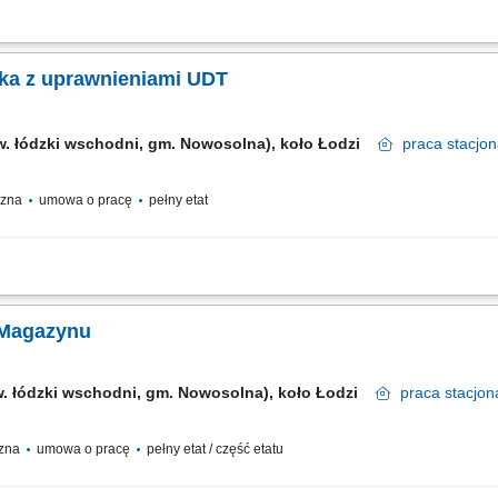
ów (przyjęcia i wydania). Utrzymywanie porządku i realizacja procesów składowa
zętu. Nadzór nad obiegiem dokumentów i ich merytoryczna kontrola. Rejestracja zd
rka z uprawnieniami UDT
w. łódzki wschodni, gm. Nowosolna), koło Łodzi
praca
stacjo
yczna
umowa o pracę
pełny etat
dunek towarów zgodnie z procedurami magazynowymi; Obsługa wózka widłowego;
przęt i porządek w miejscu pracy; Kontrola dokumentów dostaw; Tworzenie i wy
 Magazynu
w. łódzki wschodni, gm. Nowosolna), koło Łodzi
praca
stacjon
czna
umowa o pracę
pełny etat / część etatu