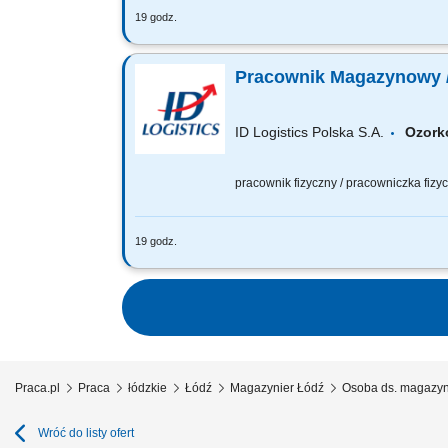
19 godz.
Twój zakres obowiązków sprawdzanie j
czynności związane z utrzymaniem mag
Pracownik Magazynowy 
ID Logistics Polska S.A.
Ozo
pracownik fizyczny / pracowniczka fiz
19 godz.
Twój zakres obowiązków sprawdzanie j
czynności związane z utrzymaniem mag
Praca.pl
Praca
łódzkie
Łódź
Magazynier Łódź
Osoba ds. magazyn
Wróć do listy ofert