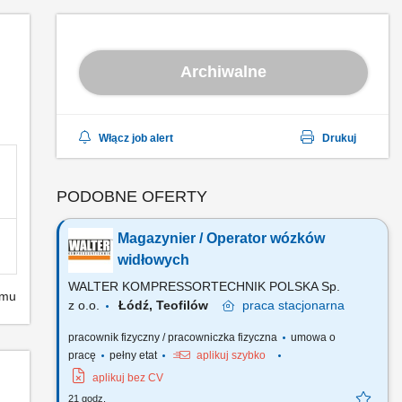
Archiwalne
Włącz job alert
Drukuj
PODOBNE OFERTY
Magazynier / Operator wózków
widłowych
WALTER KOMPRESSORTECHNIK POLSKA Sp.
emu
z o.o.
Łódź, Teofilów
praca
stacjonarna
pracownik fizyczny / pracowniczka fizyczna
umowa o
pracę
pełny etat
aplikuj szybko
aplikuj bez CV
21 godz.