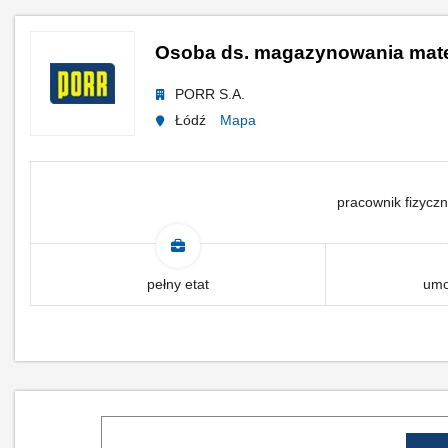
Osoba ds. magazynowania mate
PORR S.A.
Łódź
Mapa
pracownik fizyczn
pełny etat
umo