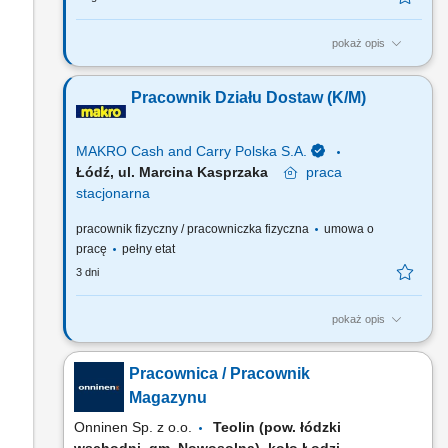
pokaż opis
Opis stanowiska: Odpowiedzialność za zadania operacyjne w
magazynie: rozładunek, przyjęcie towaru do magazynu,
Pracownik Działu Dostaw (K/M)
kompletacja zamówień, załadunek towaru; Kontrolowanie
dostaw, prawidłowe rozmieszczanie produktów w Magazynie
zgodnie z przyjętymi zasadami; Wykonywanie czynności
MAKRO Cash and Carry Polska S.A.
kontrolnych...
Łódź, ul. Marcina Kasprzaka
praca
stacjonarna
pracownik fizyczny / pracowniczka fizyczna
umowa o
pracę
pełny etat
3 dni
pokaż opis
Do Twoich głównych zadań będzie należało: Kompletowanie
towarów zgodnie z zamówieniami klientów. Dbanie o
Pracownica / Pracownik
zgodność jakościową oraz ilościową towaru z zamówieniem.
Odpowiednie pakowanie towarów. Stosowanie się do
Magazynu
wymagań firmy w zakresie bezpieczeństwa i higieny pracy.
Onninen Sp. z o.o.
Teolin (pow. łódzki