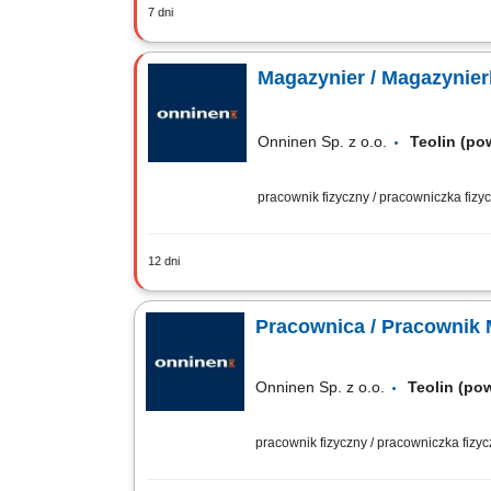
7 dni
Obsługa transportu wewnętrznego towar
oraz regularna kontrola sprawności spr
Magazynier / Magazynie
Onninen Sp. z o.o.
Teolin (po
pracownik fizyczny / pracowniczka fiz
12 dni
Zakres obowiązków Załadunek i rozła
magazynowych; Dbałość o powierzony s
Pracownica / Pracownik
Onninen Sp. z o.o.
Teolin (po
pracownik fizyczny / pracowniczka fizy