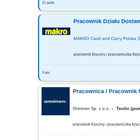
21 godz.
Opis stanowiska: Odpowiedzialność za
Kontrolowanie dostaw, prawidłowe roz
Pracownik Działu Dostaw
MAKRO Cash and Carry Polska S
pracownik fizyczny / pracowniczka fiz
3 dni
Do Twoich głównych zadań będzie nale
zamówieniem. Odpowiednie pakowanie t
Pracownica / Pracownik
Onninen Sp. z o.o.
Teolin (po
pracownik fizyczny / pracowniczka fizy