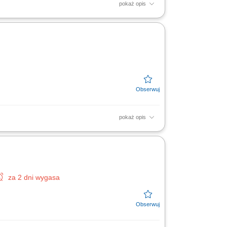
pokaż opis
. Współpracujesz z zespołem przy zadaniach
), mając...
pokaż opis
a procesów magazynowych zgodnie z
ntrola poprawności dostaw,...
za 2 dni wygasa