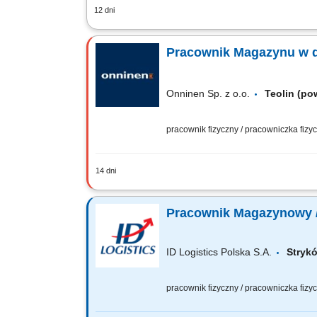
12 dni
Twoje zadania: dbanie o sprawny prze
sprzętu magazynowego (skaner, wózek 
Pracownik Magazynu w d
Onninen Sp. z o.o.
Teolin (po
pracownik fizyczny / pracowniczka fiz
14 dni
Zadania: Prawidłowe rozładunki i zał
powierzony sprzęt, Kontrola otrzym
Pracownik Magazynowy 
ID Logistics Polska S.A.
Stry
pracownik fizyczny / pracowniczka fiz