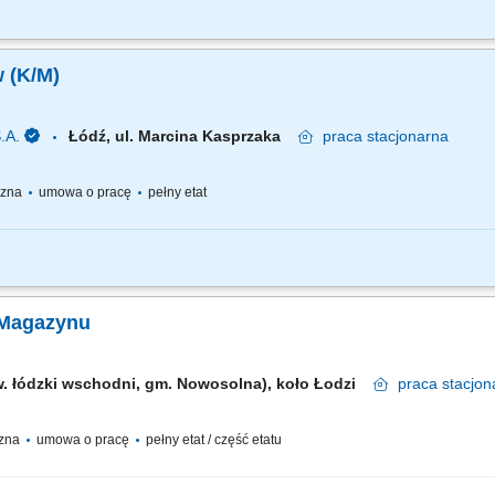
 zadania operacyjne w magazynie: rozładunek, przyjęcie towaru do magazynu, ko
mieszczanie produktów w Magazynie zgodnie z przyjętymi zasadami; Wykonywanie 
 (K/M)
.A.
Łódź, ul. Marcina Kasprzaka
praca
stacjonarna
yczna
umowa o pracę
pełny etat
żało: Kompletowanie towarów zgodnie z zamówieniami klientów. Dbanie o zgodnoś
owarów. Stosowanie się do wymagań firmy w zakresie bezpieczeństwa i higieny 
 Magazynu
w. łódzki wschodni, gm. Nowosolna), koło Łodzi
praca
stacjon
czna
umowa o pracę
pełny etat / część etatu