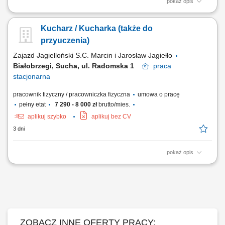
pokaż opis
Twoje główne zadania: przygotowywanie potraw zgodnie z recepturą i
standardami kuchni; efektywna współpraca z Szefem Kuchni i
Kucharz / Kucharka (także do
pozostałym zespołem Restauracji; utrzymywanie optymalnego poziomu
produkcji dań i współpraca przy zamawianiu produktów; dbanie o
przyuczenia)
prawidłowe magazynowanie...
Zajazd Jagielloński S.C. Marcin i Jarosław Jagiełło
Białobrzegi, Sucha, ul. Radomska 1
praca
stacjonarna
pracownik fizyczny / pracowniczka fizyczna
umowa o pracę
pełny etat
7 290 - 8 000 zł
brutto/mies.
aplikuj szybko
aplikuj bez CV
3 dni
pokaż opis
Opis stanowiska Aktywny udział w codziennym przygotowywaniu potraw
zgodnie z ustalonym menu lokalu. Dbanie o właściwe magazynowanie
surowców oraz estetyczne serwowanie dań. Wsparcie w bieżących
pracach na zapleczu kuchennym oraz dbanie o porządek na
stanowisku. Przestrzeganie procedur...
ZOBACZ INNE OFERTY PRACY: