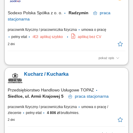
doskonałego smaku potraw. Koordynowanie codziennych procesów na
zapleczu, w tym kontrola rotacji...
Sodexo Polska Spółka z o. o.
Radzymin
praca
stacjonarna
pracownik fizyczny / pracowniczka fizyczna
umowa o pracę
pełny etat
aplikuj szybko
aplikuj bez CV
2 dni
pokaż opis
Zakres obowiązków: Przygotowywanie dań zgodnie z recepturami;
Produkcja posiłków na miejscu (np. zupy, dania obiadowe, dania
Kucharz / Kucharka
wegetariańskie, dania śniadaniowe, bary sałatkowe); Wydawanie
posiłków i obsługa wydawki; Uzupełnianie produktów na wydawcę;
Dbanie o jakość przygotowywanych...
Przedsiębiorstwo Handlowo Usługowe TOPAZ
Siedlce, ul. Armii Krajowej 5
praca
stacjonarna
pracownik fizyczny / pracowniczka fizyczna
umowa o pracę /
zlecenie
pełny etat
4 806 zł
brutto/mies.
2 dni