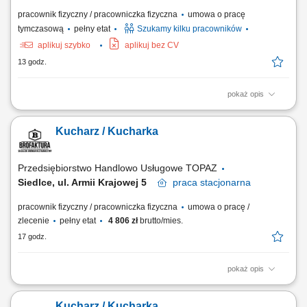
pracownik fizyczny / pracowniczka fizyczna
umowa o pracę
tymczasową
pełny etat
Szukamy kilku pracowników
aplikuj szybko
aplikuj bez CV
13 godz.
pokaż opis
Opis stanowiska Kompleksowe przyrządzanie oraz estetyczne
serwowanie potraw z menu à la carte. Nadzorowanie najwyższej
Kucharz / Kucharka
jakości, walorów smakowych oraz prezentacji wydawanych dań.
Bieżące zarządzanie stanem magazynowym oraz optymalizacja
wykorzystania składników kuchennych. Ścisła...
Przedsiębiorstwo Handlowo Usługowe TOPAZ
Siedlce, ul. Armii Krajowej 5
praca
stacjonarna
pracownik fizyczny / pracowniczka fizyczna
umowa o pracę /
zlecenie
pełny etat
4 806 zł
brutto/mies.
17 godz.
pokaż opis
Opis stanowiska: Przygotowywanie potraw zgodnie z recepturami oraz
standardami obowiązującymi w kuchni. Współpraca z szefem kuchni i
Kucharz / Kucharka