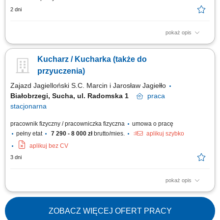
2 dni
pokaż opis
Twoje główne zadania: przygotowywanie potraw zgodnie z recepturą i
standardami kuchni; efektywna współpraca z Szefem Kuchni i pozostałym
Kucharz / Kucharka (także do
zespołem Restauracji; utrzymywanie optymalnego poziomu produkcji dań
i współpraca przy zamawianiu produktów; dbanie o prawidłowe
przyuczenia)
magazynowanie...
Zajazd Jagielloński S.C. Marcin i Jarosław Jagiełło
Białobrzegi, Sucha, ul. Radomska 1
praca
stacjonarna
pracownik fizyczny / pracowniczka fizyczna
umowa o pracę
pełny etat
7 290 - 8 000 zł
brutto/mies.
aplikuj szybko
aplikuj bez CV
3 dni
pokaż opis
Opis stanowiska Aktywny udział w codziennym przygotowywaniu potraw
zgodnie z ustalonym menu lokalu. Dbanie o właściwe magazynowanie
surowców oraz estetyczne serwowanie dań. Wsparcie w bieżących
ZOBACZ WIĘCEJ OFERT PRACY
pracach na zapleczu kuchennym oraz dbanie o porządek na stanowisku.