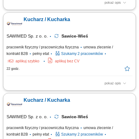
pokaż opis
Opis stanowiska: Przygotowywanie potraw zgodnie z recepturami oraz
standardami obowiązującymi w kuchni. Współpraca z szefem kuchni i
Kucharz / Kucharka
zespołem przy realizacji bieżącej produkcji dań. Utrzymywanie
odpowiedniego poziomu przygotowanych produktów oraz wsparcie przy
zamawianiu surowców. Dbanie o...
SAWIMED Sp. z o. o.
Sawice-Wieś
pracownik fizyczny / pracowniczka fizyczna
umowa zlecenie /
kontrakt B2B
pełny etat
Szukamy 2 pracowników
aplikuj szybko
aplikuj bez CV
22 godz.
pokaż opis
Zakres prac: Przygotowanie posiłków zgodnie z planem i dbałością o
jakość; Utrzymanie higieny oraz porządku w miejscu pracy; Sprawny
Kucharz / Kucharka
przepływ informacji w zespole;
SAWIMED Sp. z o. o.
Sawice-Wieś
pracownik fizyczny / pracowniczka fizyczna
umowa zlecenie /
kontrakt B2B
pełny etat
Szukamy 2 pracowników