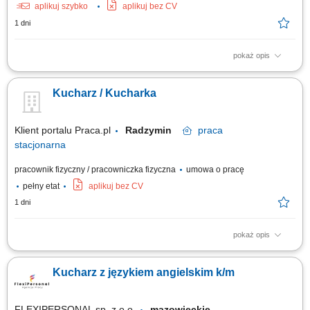
aplikuj szybko
aplikuj bez CV
1 dni
pokaż opis
Zadania: Gotowanie smacznych i estetycznych dań według
wyznaczonego menu; Dbanie o czystość blatu i standardy higieniczne
Kucharz / Kucharka
(HACCP) Współpraca z resztą ekipy kuchennej;
Klient portalu Praca.pl
Radzymin
praca
stacjonarna
pracownik fizyczny / pracowniczka fizyczna
umowa o pracę
pełny etat
aplikuj bez CV
1 dni
pokaż opis
Przygotowywanie i produkcja dań według receptur (dania obiadowe,
śniadaniowe, zupy, opcje wegetariańskie, bar sałatkowy) Wydawanie
Kucharz z językiem angielskim k/m
posiłków, obsługa oraz bieżące uzupełnianie wydawki; Dbanie o wysoki
standard i jakość serwowanych potraw; Utrzymywanie czystości i
porządku na stanowisku...
FLEXIPERSONAL sp. z o.o.
mazowieckie