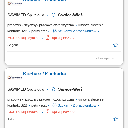
zespołem przy realizacji bieżącej produkcji dań. Utrzymywanie
odpowiedniego poziomu przygotowanych produktów oraz wsparcie
przy zamawianiu surowców. Dbanie o...
SAWIMED Sp. z o. o.
Sawice-Wieś
pracownik fizyczny / pracowniczka fizyczna
umowa zlecenie /
kontrakt B2B
pełny etat
Szukamy 2 pracowników
aplikuj szybko
aplikuj bez CV
22 godz.
pokaż opis
Zakres prac: Przygotowanie posiłków zgodnie z planem i dbałością o
jakość; Utrzymanie higieny oraz porządku w miejscu pracy; Sprawny
Kucharz / Kucharka
przepływ informacji w zespole;
SAWIMED Sp. z o. o.
Sawice-Wieś
pracownik fizyczny / pracowniczka fizyczna
umowa zlecenie /
kontrakt B2B
pełny etat
Szukamy 2 pracowników
aplikuj szybko
aplikuj bez CV
1 dni