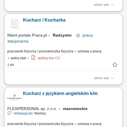
pokaż opis
Zadania: Gotowanie smacznych i estetycznych dań według
wyznaczonego menu; Dbanie o czystość blatu i standardy higieniczne
Kucharz / Kucharka
(HACCP) Współpraca z resztą ekipy kuchennej;
Klient portalu Praca.pl
Radzymin
praca
stacjonarna
pracownik fizyczny / pracowniczka fizyczna
umowa o pracę
pełny etat
aplikuj bez CV
1 dni
pokaż opis
Przygotowywanie i produkcja dań według receptur (dania obiadowe,
śniadaniowe, zupy, opcje wegetariańskie, bar sałatkowy) Wydawanie
Kucharz z językiem angielskim k/m
posiłków, obsługa oraz bieżące uzupełnianie wydawki; Dbanie o wysoki
standard i jakość serwowanych potraw; Utrzymywanie czystości i
porządku na stanowisku...
FLEXIPERSONAL sp. z o.o.
mazowieckie
relokacja do:
Niemcy
pracownik fizyczny / pracowniczka fizyczna
umowa o pracę