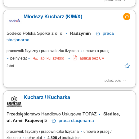
Opis stanowiska Samodzielne prowadzenie powierzonej sekcji
kuchennej i sprawna realizacja zamówień gości restauracji.
Młodszy Kucharz (K/M/X)
Monitorowanie standardów jakościowych oraz dbałość o powtarzalność
doskonałego smaku potraw. Koordynowanie codziennych procesów na
zapleczu, w tym kontrola rotacji...
Sodexo Polska Spółka z o. o.
Radzymin
praca
stacjonarna
pracownik fizyczny / pracowniczka fizyczna
umowa o pracę
pełny etat
aplikuj szybko
aplikuj bez CV
2 dni
pokaż opis
Zakres obowiązków: Przygotowywanie dań zgodnie z recepturami;
Produkcja posiłków na miejscu (np. zupy, dania obiadowe, dania
Kucharz / Kucharka
wegetariańskie, dania śniadaniowe, bary sałatkowe); Wydawanie
posiłków i obsługa wydawki; Uzupełnianie produktów na wydawcę;
Dbanie o jakość przygotowywanych...
Przedsiębiorstwo Handlowo Usługowe TOPAZ
Siedlce,
ul. Armii Krajowej 5
praca
stacjonarna
pracownik fizyczny / pracowniczka fizyczna
umowa o pracę /
zlecenie
pełny etat
4 806 zł
brutto/mies.