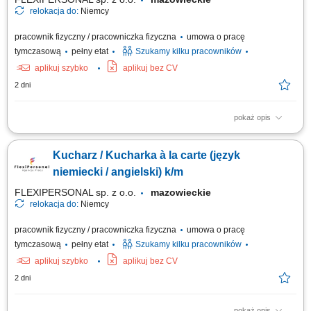
relokacja do:
Niemcy
pracownik fizyczny / pracowniczka fizyczna
umowa o pracę
tymczasową
pełny etat
Szukamy kilku pracowników
aplikuj szybko
aplikuj bez CV
2 dni
pokaż opis
Opis stanowiska: Przygotowywanie dań à la carte; Dbanie o smak, jakość
i estetykę potraw; Współpraca z zespołem kuchni; Kontrola zapasów i
Kucharz / Kucharka à la carte (język
organizacja pracy; Utrzymanie porządku i standardów higieny; Czego
oczekujemy: Doświadczenia jako kucharz; Znajomości pracy w kuchni
niemiecki / angielski) k/m
restauracyjnej;...
FLEXIPERSONAL sp. z o.o.
mazowieckie
relokacja do:
Niemcy
pracownik fizyczny / pracowniczka fizyczna
umowa o pracę
tymczasową
pełny etat
Szukamy kilku pracowników
aplikuj szybko
aplikuj bez CV
2 dni
pokaż opis