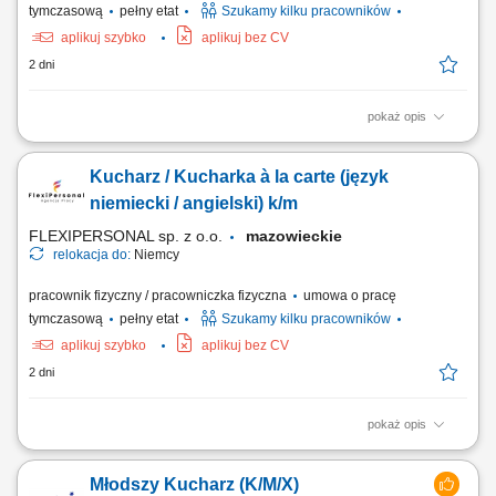
tymczasową
pełny etat
Szukamy kilku pracowników
aplikuj szybko
aplikuj bez CV
2 dni
pokaż opis
Opis stanowiska: Przygotowywanie dań à la carte; Dbanie o smak,
jakość i estetykę potraw; Współpraca z zespołem kuchni; Kontrola
Kucharz / Kucharka à la carte (język
zapasów i organizacja pracy; Utrzymanie porządku i standardów
higieny; Czego oczekujemy: Doświadczenia jako kucharz; Znajomości
niemiecki / angielski) k/m
pracy w kuchni restauracyjnej;...
FLEXIPERSONAL sp. z o.o.
mazowieckie
relokacja do:
Niemcy
pracownik fizyczny / pracowniczka fizyczna
umowa o pracę
tymczasową
pełny etat
Szukamy kilku pracowników
aplikuj szybko
aplikuj bez CV
2 dni
pokaż opis
Opis stanowiska Samodzielne prowadzenie powierzonej sekcji
kuchennej i sprawna realizacja zamówień gości restauracji.
Młodszy Kucharz (K/M/X)
Monitorowanie standardów jakościowych oraz dbałość o powtarzalność