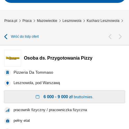
Przestrzeganie procedur...
Praca.pl
Praca
Mazowieckie
Lesznowola
Kucharz Lesznowola
Os
Wróć do listy ofert
Osoba ds. Przygotowania Pizzy
Pizzeria Da Tommaso
Lesznowola, pod Warszawą
6 000 - 9 000 zł
brutto/mies.
pracownik fizyczny / pracowniczka fizyczna
pełny etat