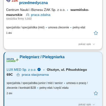
przedmedyczna
Centrum Nauki i Biznesu ŻAK Sp. z o.o.
warmińsko-
mazurskie
praca
zdalna
siedziba firmy: Łódź
specjalista / specjalistka (mid)
umowa zlecenie
pełny etat
1 dni
pokaż opis
Nazwa kursu: Pierwsza pomoc przedmedyczna Czas trwania: 8 godzin
dydaktycznych Region: cała Polska
Pielęgniarz / Pielęgniarka
LUX MED Sp. z o.o.
Olsztyn, ul. Piłsudskiego
69C
praca
stacjonarna
specjalista / specjalistka junior / mid / senior
umowa o pracę /
zlecenie / kontrakt B2B
pełny etat / część etatu
2 dni
pokaż opis