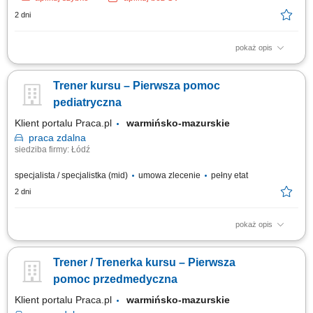
2 dni
pokaż opis
Co będziesz robić: Przygotowywać pacjentów, stanowiska zabiegowe
oraz sprzęt i dializatory; Podłączać dializy (przetoka T-Ż, cewnik
Trener kursu – Pierwsza pomoc
naczyniowy) według zleceń lekarskich; Nadzorować stan pacjenta i
parametry techniczne w trakcie trwania procedury; Prowadzić
pediatryczna
dokumentację medyczną...
Klient portalu Praca.pl
warmińsko-mazurskie
praca
zdalna
siedziba firmy: Łódź
specjalista / specjalistka (mid)
umowa zlecenie
pełny etat
2 dni
pokaż opis
Prowadzenie kursu / szkolenia: Pierwsza pomoc pediatryczna; Czas
trwania: 6 godzin dydaktycznych; Obszar prowadzenia zajęć: cała Polska;
Trener / Trenerka kursu – Pierwsza
pomoc przedmedyczna
Klient portalu Praca.pl
warmińsko-mazurskie