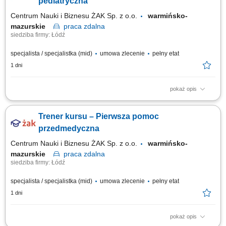
pediatryczna
Centrum Nauki i Biznesu ŻAK Sp. z o.o.
warmińsko-
mazurskie
praca
zdalna
siedziba firmy: Łódź
specjalista / specjalistka (mid)
umowa zlecenie
pełny etat
1 dni
pokaż opis
Nazwa kursu: Pierwsza pomoc pediatryczna Czas trwania: 6 godzin
dydaktycznych Region: cała Polska
Trener kursu – Pierwsza pomoc
przedmedyczna
Centrum Nauki i Biznesu ŻAK Sp. z o.o.
warmińsko-
mazurskie
praca
zdalna
siedziba firmy: Łódź
specjalista / specjalistka (mid)
umowa zlecenie
pełny etat
1 dni
pokaż opis