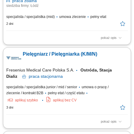
praca
zdalna
siedziba firmy: Łódź
specjalista / specjalistka (mid)
umowa zlecenie
pełny etat
2 dni
pokaż opis
Prowadzenie kursu / szkolenia z zakresu - Pierwsza pomoc
przedmedyczna; Czas trwania: 8 godzin dydaktycznych; Obszar działania:
Pielęgniarz / Pielęgniarka (K/M/N)
cała Polska;
Fresenius Medical Care Polska S.A.
Ostróda, Stacja
Dializ
praca
stacjonarna
specjalista / specjalistka junior / mid / senior
umowa o pracę /
zlecenie / kontrakt B2B
pełny etat / część etatu
aplikuj szybko
aplikuj bez CV
3 dni
pokaż opis
Zakres obowiązków: Przygotowywanie stanowiska, aparatury
dializacyjnej oraz dializatora do zabiegu; Kwalifikowanie i