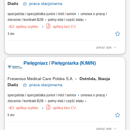
Dializ
praca
stacjonarna
specjalista / specjalistka junior / mid / senior
umowa o pracę /
zlecenie / kontrakt B2B
pełny etat / część etatu
aplikuj szybko
aplikuj bez CV
3 dni
pokaż opis
Zakres obowiązków: Przygotowywanie stanowiska, aparatury
dializacyjnej oraz dializatora do zabiegu; Kwalifikowanie i
Pielęgniarz / Pielęgniarka (K/M/N)
przygotowywanie pacjenta do dializy (pomiar parametrów życiowych,
ocena dostępu naczyniowego) Podłączanie zabiegu dializy przez
przetokę tętniczo-żylną lub cewnik zgodnie...
Fresenius Medical Care Polska S.A.
Ostróda, Stacja
Dializ
praca
stacjonarna
specjalista / specjalistka junior / mid / senior
umowa o pracę /
zlecenie / kontrakt B2B
pełny etat / część etatu
aplikuj szybko
aplikuj bez CV
5 dni
pokaż opis