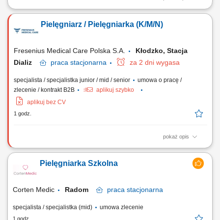
Opis stanowiska: Dokumentowanie przebiegu dializy i procesów
pielęgnacyjnych; Przygotowanie stanowiska dializacyjnego,
Pielęgniarz / Pielęgniarka (K/M/N)
przygotowanie maszyny do dializy oraz dializatora; Przygotowanie
pacjenta do dializy zgodnie z obowiązującym protokołem (kontrola
wagi, CTK, tętna, temperatury, ocena dostępu...
Fresenius Medical Care Polska S.A.
Kłodzko, Stacja
Dializ
praca
stacjonarna
za 2 dni wygasa
specjalista / specjalistka junior / mid / senior
umowa o pracę /
zlecenie / kontrakt B2B
aplikuj szybko
aplikuj bez CV
1 godz.
pokaż opis
Zadania na stanowisku: Przygotowywanie aparatury, maszyn
dializacyjnych oraz stanowisk dla pacjentów; Kompleksowa ocena
Pielęgniarka Szkolna
stanu pacjenta przed zabiegiem zgodnie z procedurami (parametry
życiowe, higiena, dostęp naczyniowy) Realizacja procedury
podłączenia dializy zgodnie z aktualnymi zaleceniami...
Corten Medic
Radom
praca
stacjonarna
specjalista / specjalistka (mid)
umowa zlecenie
1 godz.