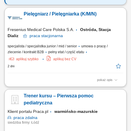
Nasze oczekiwania wobec Ciebie: wykształcenie min. średnie
medyczne - preferowane ukończone studia licencjackie/magisterskie
Pielęgniarz / Pielęgniarka (K/M/N)
na kierunku pielęgniarstwo; aktualne prawo wykonywania zawodu; mile
widziane ukończenie kursów specjalistycznych z zakresu szczepień
ochronnych, wykonywania i...
Fresenius Medical Care Polska S.A.
Ostróda, Stacja
Dializ
praca
stacjonarna
specjalista / specjalistka junior / mid / senior
umowa o pracę /
zlecenie / kontrakt B2B
pełny etat / część etatu
aplikuj szybko
aplikuj bez CV
2 dni
pokaż opis
Co będziesz robić: Przygotowywać pacjentów, stanowiska zabiegowe
oraz sprzęt i dializatory; Podłączać dializy (przetoka T-Ż, cewnik
Trener kursu – Pierwsza pomoc
naczyniowy) według zleceń lekarskich; Nadzorować stan pacjenta i
parametry techniczne w trakcie trwania procedury; Prowadzić
pediatryczna
dokumentację medyczną...
Klient portalu Praca.pl
warmińsko-mazurskie
praca
zdalna
siedziba firmy: Łódź