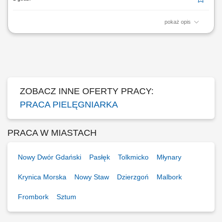
pokaż opis
Opis stanowiska: Sprawowanie kompleksowej opieki pielęgniarskiej
nad pacjentami zgodnie z obowiązującymi standardami. Wykonywanie
świadczeń diagnostycznych, pielęgnacyjnych, leczniczych i
profilaktycznych, w tym m.in. pobrań, iniekcji, szczepień (w przypadku
posiadania uprawnień) oraz...
ZOBACZ INNE OFERTY PRACY:
PRACA PIELĘGNIARKA
PRACA W MIASTACH
Nowy Dwór Gdański
Pasłęk
Tolkmicko
Młynary
Krynica Morska
Nowy Staw
Dzierzgoń
Malbork
Frombork
Sztum