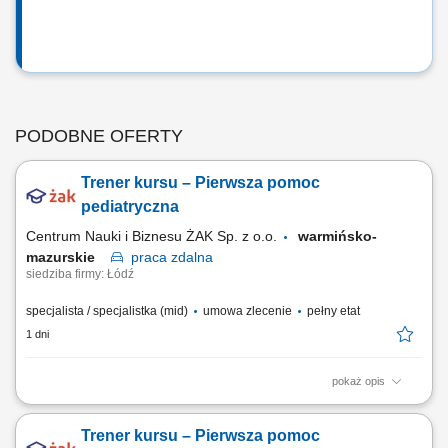
PODOBNE OFERTY
Trener kursu – Pierwsza pomoc
pediatryczna
Centrum Nauki i Biznesu ŻAK Sp. z o.o.
warmińsko-
mazurskie
praca
zdalna
siedziba firmy: Łódź
specjalista / specjalistka (mid)
umowa zlecenie
pełny etat
1 dni
pokaż opis
Nazwa kursu: Pierwsza pomoc pediatryczna Czas trwania: 6 godzin
dydaktycznych Region: cała Polska
Trener kursu – Pierwsza pomoc