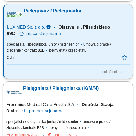
Nazwa kursu: Pierwsza pomoc przedmedyczna Czas trwania: 8 godzin
dydaktycznych Region: cała Polska
Pielęgniarz / Pielęgniarka
LUX MED Sp. z o.o.
Olsztyn, ul. Piłsudskiego
69C
praca
stacjonarna
specjalista / specjalistka junior / mid / senior
umowa o pracę /
zlecenie / kontrakt B2B
pełny etat / część etatu
2 dni
pokaż opis
Nasze oczekiwania wobec Ciebie: wykształcenie min. średnie medyczne
- preferowane ukończone studia licencjackie/magisterskie na kierunku
Pielęgniarz / Pielęgniarka (K/M/N)
pielęgniarstwo; aktualne prawo wykonywania zawodu; mile widziane
ukończenie kursów specjalistycznych z zakresu szczepień ochronnych,
wykonywania i...
Fresenius Medical Care Polska S.A.
Ostróda, Stacja
Dializ
praca
stacjonarna
specjalista / specjalistka junior / mid / senior
umowa o pracę /
zlecenie / kontrakt B2B
pełny etat / część etatu
aplikuj szybko
aplikuj bez CV