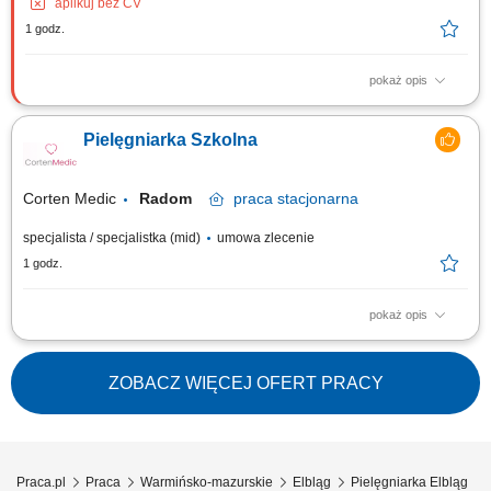
aplikuj bez CV
1 godz.
pokaż opis
Zadania na stanowisku: Przygotowywanie aparatury, maszyn
dializacyjnych oraz stanowisk dla pacjentów; Kompleksowa ocena stanu
Pielęgniarka Szkolna
pacjenta przed zabiegiem zgodnie z procedurami (parametry życiowe,
higiena, dostęp naczyniowy) Realizacja procedury podłączenia dializy
zgodnie z aktualnymi zaleceniami...
Corten Medic
Radom
praca
stacjonarna
specjalista / specjalistka (mid)
umowa zlecenie
1 godz.
pokaż opis
Opis stanowiska: Sprawowanie kompleksowej opieki pielęgniarskiej nad
pacjentami zgodnie z obowiązującymi standardami. Wykonywanie
świadczeń diagnostycznych, pielęgnacyjnych, leczniczych i
ZOBACZ WIĘCEJ OFERT PRACY
profilaktycznych, w tym m.in. pobrań, iniekcji, szczepień (w przypadku
posiadania uprawnień) oraz...
Praca.pl
Praca
Warmińsko-mazurskie
Elbląg
Pielęgniarka Elbląg