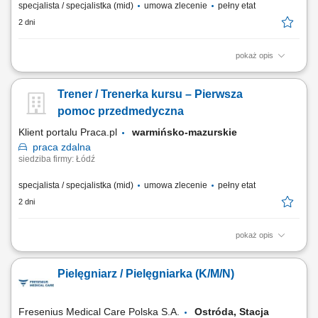
specjalista / specjalistka (mid)
umowa zlecenie
pełny etat
2 dni
pokaż opis
Prowadzenie kursu / szkolenia: Pierwsza pomoc pediatryczna; Czas
trwania: 6 godzin dydaktycznych; Obszar prowadzenia zajęć: cała
Trener / Trenerka kursu – Pierwsza
Polska;
pomoc przedmedyczna
Klient portalu Praca.pl
warmińsko-mazurskie
praca
zdalna
siedziba firmy: Łódź
specjalista / specjalistka (mid)
umowa zlecenie
pełny etat
2 dni
pokaż opis
Prowadzenie kursu / szkolenia z zakresu - Pierwsza pomoc
przedmedyczna; Czas trwania: 8 godzin dydaktycznych; Obszar
Pielęgniarz / Pielęgniarka (K/M/N)
działania: cała Polska;
Fresenius Medical Care Polska S.A.
Ostróda, Stacja