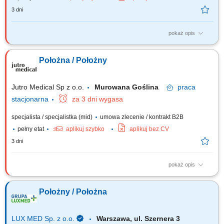
3 dni
pokaż opis
Zadania: Realizacja kompleksowej opieki położniczej i ginekologicznej w
środowisku domowym pacjentki oraz w placówce POZ. Prowadzenie
Położna / Położny
edukacji przedporodowej i poporodowej, wspieranie kobiet w okresie
ciąży, porodu i połogu. Wykonywanie wizyt patronażowych u
noworodków i matek,...
Jutro Medical Sp z o.o.
Murowana Goślina
praca
stacjonarna
za 3 dni wygasa
specjalista / specjalistka (mid)
umowa zlecenie / kontrakt B2B
pełny etat
aplikuj szybko
aplikuj bez CV
3 dni
pokaż opis
Opis stanowiska Realizacja procedur medycznych i profilaktycznych w
gabinecie położnej POZ, w tym wykonywanie badań przesiewowych i
Położny / Położna
pobieranie cytologii. Koordynowanie planu opieki nad ciężarnymi oraz
prowadzenie działań z zakresu promocji zdrowia i profilaktyki chorób
kobiecych. Wykonywanie...
LUX MED Sp. z o.o.
Warszawa, ul. Szernera 3