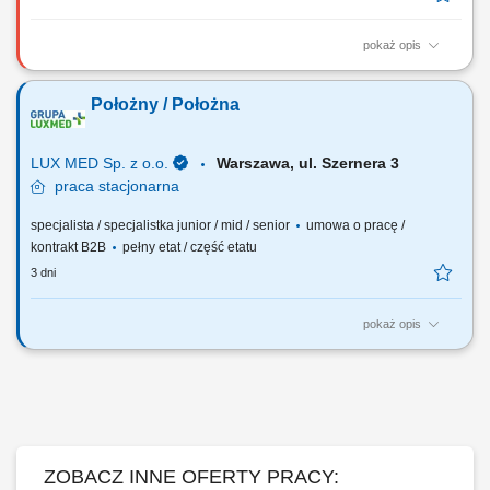
pokaż opis
Opis stanowiska Realizacja procedur medycznych i profilaktycznych w
gabinecie położnej POZ, w tym wykonywanie badań przesiewowych i
Położny / Położna
pobieranie cytologii. Koordynowanie planu opieki nad ciężarnymi oraz
prowadzenie działań z zakresu promocji zdrowia i profilaktyki chorób
kobiecych. Wykonywanie...
LUX MED Sp. z o.o.
Warszawa, ul. Szernera 3
praca
stacjonarna
specjalista / specjalistka junior / mid / senior
umowa o pracę /
kontrakt B2B
pełny etat / część etatu
3 dni
pokaż opis
Nasze oczekiwania wobec Ciebie: wykształcenie min. średnie
medyczne - preferowane ukończone studia magisterskie na kierunku
położnictwo; aktualne prawo wykonywania zawodu; uprawnienia do
pobierania cytologii - certyfikat SIMP; orientacja na Pacjenta, empatia,
wysoka kultura osobista oraz dobra...
ZOBACZ INNE OFERTY PRACY: