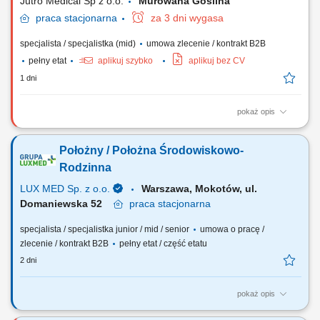
Jutro Medical Sp z o.o.
Murowana Goślina
praca
stacjonarna
za 3 dni wygasa
specjalista / specjalistka (mid)
umowa zlecenie / kontrakt B2B
pełny etat
aplikuj szybko
aplikuj bez CV
1 dni
pokaż opis
Opis stanowiska Sprawowanie kompleksowej, zindywidualizowanej
opieki ginekologiczno-położniczej nad pacjentkami w strukturach
Położny / Położna Środowiskowo-
nowoczesnej sieci medycyny rodzinnej. Realizowanie profesjonalnych
wizyt patronażowych w domach pacjentek, obejmujących
Rodzinna
monitorowanie rozwoju noworodków oraz ocenę...
LUX MED Sp. z o.o.
Warszawa, Mokotów, ul.
Domaniewska 52
praca
stacjonarna
specjalista / specjalistka junior / mid / senior
umowa o pracę /
zlecenie / kontrakt B2B
pełny etat / część etatu
2 dni
pokaż opis
Nasze oczekiwania wobec Ciebie: wykształcenie min. średnie