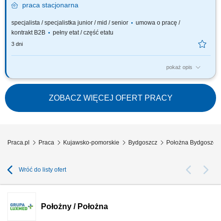
praca
stacjonarna
specjalista / specjalistka junior / mid / senior
umowa o pracę /
kontrakt B2B
pełny etat / część etatu
3 dni
pokaż opis
Nasze oczekiwania wobec Ciebie: wykształcenie min. średnie medyczne
- preferowane ukończone studia magisterskie na kierunku położnictwo;
aktualne prawo wykonywania zawodu; uprawnienia do pobierania
ZOBACZ WIĘCEJ OFERT PRACY
cytologii - certyfikat SIMP; orientacja na Pacjenta, empatia, wysoka
kultura osobista oraz dobra...
Praca.pl
Praca
Kujawsko-pomorskie
Bydgoszcz
Położna Bydgoszcz
Wróć do listy ofert
Położny / Położna