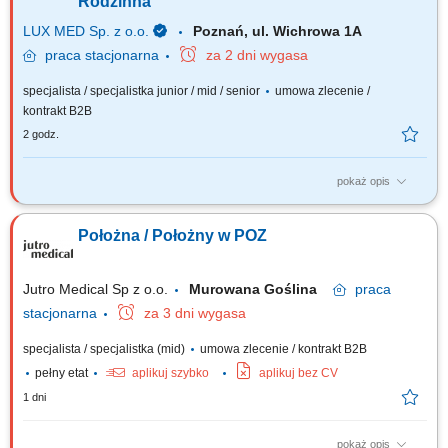
Rodzinna
LUX MED Sp. z o.o.
Poznań, ul. Wichrowa 1A
praca
stacjonarna
za 2 dni wygasa
specjalista / specjalistka junior / mid / senior
umowa zlecenie /
kontrakt B2B
2 godz.
pokaż opis
​Zapraszamy do współpracy w Centrum Medycznym LUX MED przy ul.
Wichrowej 1A w Poznaniu. My zadbamy o:​​​​​​​ stabilne i bezpieczne
Położna / Położny w POZ
zatrudnienie w największej grupie medycznej w Polsce; zatrudnienie w
ramach umowy zlecenie lub kontraktu gospodarczego;​ rynkowe
wynagrodzenie;​...
Jutro Medical Sp z o.o.
Murowana Goślina
praca
stacjonarna
za 3 dni wygasa
specjalista / specjalistka (mid)
umowa zlecenie / kontrakt B2B
pełny etat
aplikuj szybko
aplikuj bez CV
1 dni
pokaż opis