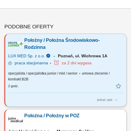
PODOBNE OFERTY
Położny / Położna Środowiskowo-
Rodzinna
LUX MED Sp. z o.o.
Poznań, ul. Wichrowa 1A
praca
stacjonarna
za 2 dni wygasa
specjalista / specjalistka junior / mid / senior
umowa zlecenie /
kontrakt B2B
2 godz.
pokaż opis
​Zapraszamy do współpracy w Centrum Medycznym LUX MED przy ul.
Wichrowej 1A w Poznaniu. My zadbamy o:​​​​​​​ stabilne i bezpieczne
Położna / Położny w POZ
zatrudnienie w największej grupie medycznej w Polsce; zatrudnienie w
ramach umowy zlecenie lub kontraktu gospodarczego;​ rynkowe
wynagrodzenie;​...