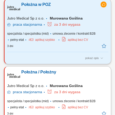
medyczne - preferowane studia magisterskie na kierunku położnictwo;
Położna w POZ
ukończony kurs w zakresie pielęgniarstwa rodzinnego dla położnych;
aktualne prawo wykonywania zawodu; doświadczenie w wykonywaniu
wizyt patronażowych; orientacja...
Jutro Medical Sp z o.o.
Murowana Goślina
praca
stacjonarna
za 3 dni wygasa
specjalista / specjalistka (mid)
umowa zlecenie / kontrakt B2B
pełny etat
aplikuj szybko
aplikuj bez CV
3 dni
pokaż opis
Zadania: Realizacja kompleksowej opieki położniczej i ginekologicznej
w środowisku domowym pacjentki oraz w placówce POZ. Prowadzenie
Położna / Położny
edukacji przedporodowej i poporodowej, wspieranie kobiet w okresie
ciąży, porodu i połogu. Wykonywanie wizyt patronażowych u
noworodków i matek,...
Jutro Medical Sp z o.o.
Murowana Goślina
praca
stacjonarna
za 3 dni wygasa
specjalista / specjalistka (mid)
umowa zlecenie / kontrakt B2B
pełny etat
aplikuj szybko
aplikuj bez CV
3 dni