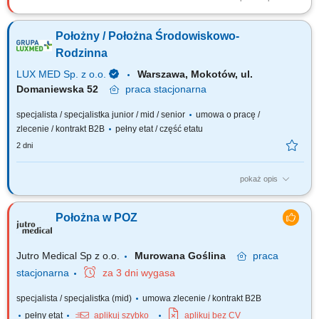
Opis stanowiska Sprawowanie kompleksowej, zindywidualizowanej
opieki ginekologiczno-położniczej nad pacjentkami w strukturach
Położny / Położna Środowiskowo-
nowoczesnej sieci medycyny rodzinnej. Realizowanie profesjonalnych
wizyt patronażowych w domach pacjentek, obejmujących monitorowanie
Rodzinna
rozwoju noworodków oraz ocenę...
LUX MED Sp. z o.o.
Warszawa, Mokotów, ul.
Domaniewska 52
praca
stacjonarna
specjalista / specjalistka junior / mid / senior
umowa o pracę /
zlecenie / kontrakt B2B
pełny etat / część etatu
2 dni
pokaż opis
Nasze oczekiwania wobec Ciebie: wykształcenie min. średnie medyczne
- preferowane studia magisterskie na kierunku położnictwo; ukończony
Położna w POZ
kurs w zakresie pielęgniarstwa rodzinnego dla położnych; aktualne
prawo wykonywania zawodu; doświadczenie w wykonywaniu wizyt
patronażowych; orientacja...
Jutro Medical Sp z o.o.
Murowana Goślina
praca
stacjonarna
za 3 dni wygasa
specjalista / specjalistka (mid)
umowa zlecenie / kontrakt B2B
pełny etat
aplikuj szybko
aplikuj bez CV