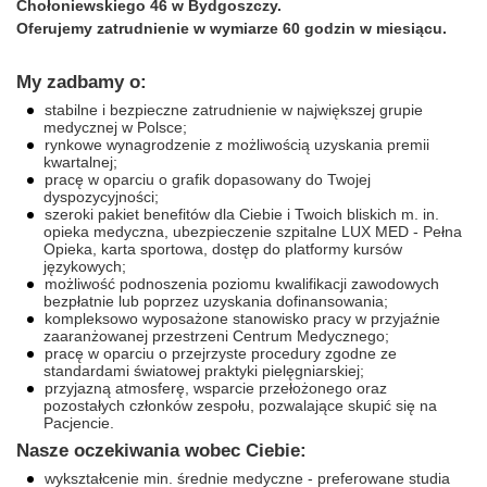
Chołoniewskiego 46 w Bydgoszczy.
Oferujemy zatrudnienie w wymiarze 60 godzin w miesiącu.
My zadbamy o:
stabilne i bezpieczne zatrudnienie w największej grupie
medycznej w Polsce;
rynkowe wynagrodzenie z możliwością uzyskania premii
kwartalnej;
pracę w oparciu o grafik dopasowany do Twojej
dyspozycyjności;
szeroki pakiet benefitów dla Ciebie i Twoich bliskich m. in.
opieka medyczna, ubezpieczenie szpitalne LUX MED - Pełna
Opieka, karta sportowa, dostęp do platformy kursów
językowych;
możliwość podnoszenia poziomu kwalifikacji zawodowych
bezpłatnie lub poprzez uzyskania dofinansowania;
kompleksowo wyposażone stanowisko pracy w przyjaźnie
zaaranżowanej przestrzeni Centrum Medycznego;
pracę w oparciu o przejrzyste procedury zgodne ze
standardami światowej praktyki pielęgniarskiej;
przyjazną atmosferę, wsparcie przełożonego oraz
pozostałych członków zespołu, pozwalające skupić się na
Pacjencie.
Nasze oczekiwania wobec Ciebie:
wykształcenie min. średnie medyczne - preferowane studia