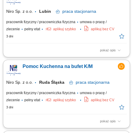
przygotowanie stanowiska pracy, utrzymywanie porządku i czystości w
kuchni oraz na zapleczu...
Niro Sp. z o.o.
Lubin
praca
stacjonarna
pracownik fizyczny / pracowniczka fizyczna
umowa o pracę /
zlecenie
pełny etat
aplikuj szybko
aplikuj bez CV
3 dni
pokaż opis
Zakres obowiązków praca na zmywaku, pomoc przy przygotowywaniu
posiłków, pomoc w pakowaniu i przygotowywaniu posiłków do transportu,
Pomoc Kuchenna na bufet K/M
utrzymanie czystości w miejscu pracy.
Niro Sp. z o.o.
Ruda Śląska
praca
stacjonarna
pracownik fizyczny / pracowniczka fizyczna
umowa o pracę /
zlecenie
pełny etat
aplikuj szybko
aplikuj bez CV
3 dni
pokaż opis
Szukamy pomocy kuchennej z głową pełną pomysłów! Do naszego