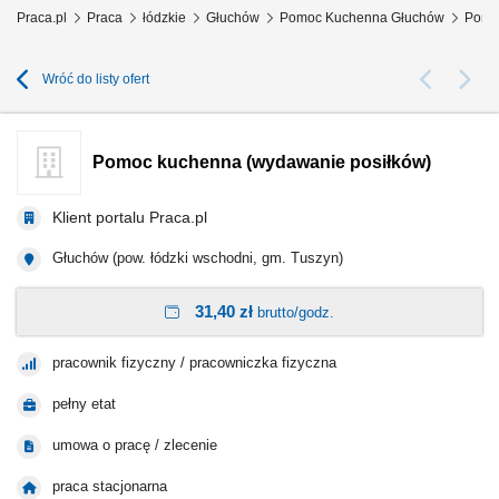
Praca.pl
Praca
łódzkie
Głuchów
Pomoc Kuchenna Głuchów
Pomo
Wróć do listy ofert
Pomoc kuchenna (wydawanie posiłków)
Klient portalu Praca.pl
Głuchów (pow. łódzki wschodni, gm. Tuszyn)
31,40 zł
brutto/godz.
pracownik fizyczny / pracowniczka fizyczna
pełny etat
umowa o pracę / zlecenie
praca stacjonarna