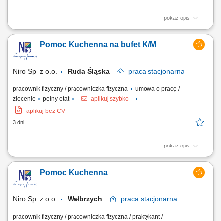
pokaż opis
Zakres obowiązków praca na zmywaku, pomoc przy przygotowywaniu
posiłków, pomoc w pakowaniu i przygotowywaniu posiłków do
Pomoc Kuchenna na bufet K/M
transportu, utrzymanie czystości w miejscu pracy.
Niro Sp. z o.o.
Ruda Śląska
praca
stacjonarna
pracownik fizyczny / pracowniczka fizyczna
umowa o pracę /
zlecenie
pełny etat
aplikuj szybko
aplikuj bez CV
3 dni
pokaż opis
Szukamy pomocy kuchennej z głową pełną pomysłów! Do naszego
nowego zespołu poszukujemy osoby z pasją do gotowania, kreatywnej i
Pomoc Kuchenna
samodzielnej, która chce współtworzyć menu pełne pysznych kanapek,
deserów, koktajli i sałatek oraz przyjmować zamówienia obiadowe i
rozliczać klientów.
Niro Sp. z o.o.
Wałbrzych
praca
stacjonarna
pracownik fizyczny / pracowniczka fizyczna / praktykant /