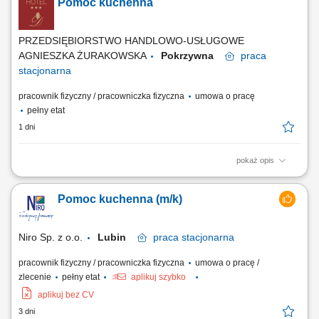
Pomoc kuchenna
obieranie, krojenie warzyw, owoców i innych produktów). Dbanie o
czystość, porządek i higienę w kuchni oraz na stanowisku pracy.
Kontrola świeżości produktów i...
PRZEDSIĘBIORSTWO HANDLOWO-USŁUGOWE
AGNIESZKA ŻURAKOWSKA
Pokrzywna
praca
stacjonarna
pracownik fizyczny / pracowniczka fizyczna
umowa o pracę
pełny etat
1 dni
pokaż opis
Twój zakres obowiązków przygotowywanie składników do potraw
zgodnie z wytycznymi kucharzy, wsparcie kucharzy podczas
Pomoc kuchenna (m/k)
przygotowywania śniadań, obiadów i kolacji, dbanie o estetykę oraz
właściwe przygotowanie stanowiska pracy, utrzymywanie porządku i
czystości w kuchni oraz na zapleczu...
Niro Sp. z o.o.
Lubin
praca
stacjonarna
pracownik fizyczny / pracowniczka fizyczna
umowa o pracę /
zlecenie
pełny etat
aplikuj szybko
aplikuj bez CV
3 dni