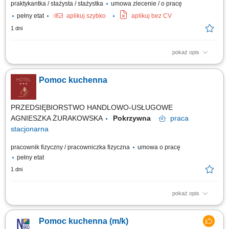
praktykantka / stażysta / stażystka
umowa zlecenie / o pracę
pełny etat
aplikuj szybko
aplikuj bez CV
1 dni
pokaż opis
Zakres obowiązków: Aktywne wspieranie zespołu kucharzy przy
przygotowywaniu potraw. Przygotowywanie składników (mycie, obieranie,
Pomoc kuchenna
krojenie warzyw, owoców i innych produktów). Dbanie o czystość,
porządek i higienę w kuchni oraz na stanowisku pracy. Kontrola świeżości
produktów i...
PRZEDSIĘBIORSTWO HANDLOWO-USŁUGOWE
AGNIESZKA ŻURAKOWSKA
Pokrzywna
praca
stacjonarna
pracownik fizyczny / pracowniczka fizyczna
umowa o pracę
pełny etat
1 dni
pokaż opis
Twój zakres obowiązków przygotowywanie składników do potraw zgodnie
z wytycznymi kucharzy, wsparcie kucharzy podczas przygotowywania
Pomoc kuchenna (m/k)
śniadań, obiadów i kolacji, dbanie o estetykę oraz właściwe