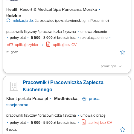
Health Resort & Medical Spa Panorama Morska
łódzkie
relokacja do:
Jarosławiec (pow. sławieński, gm. Postomino)
pracownik fizyczny / pracowniczka fizyczna
umowa zlecenie
pełny etat
5 500 - 8 000 zł
brutto/mies.
rekrutacja online
aplikuj szybko
aplikuj bez CV
21 godz.
pokaż opis
Zakres obowiązków: pomoc w przygotowywaniu posiłków; przestrzeganie
systemu HACCP; dbanie o czystość i higienę pracy; zmywanie naczyń;
Pracownik / Pracowniczka Zaplecza
Kuchennego
Klient portalu Praca.pl
Modlniczka
praca
stacjonarna
pracownik fizyczny / pracowniczka fizyczna
umowa o pracę
pełny etat
5 000 - 5 500 zł
brutto/mies.
aplikuj bez CV
6 godz.