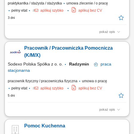
praktykantka / stażysta / stażystka
umowa zlecenie / o pracę
pełny etat
aplikuj szybko
aplikuj bez CV
3 dni
pokaż opis
Aktywne wspieranie zespołu kucharzy w przygotowywaniu potraw,
zgodnie z wytycznymi;Dbanie o czystość i porządek w kuchni oraz na
Pracownik / Pracowniczka Pomocnicza
stanowisku pracy;Odpowiedzialne zarządzanie zapasami i dbanie o
świeżość produktów;Obsługa podstawowych urządzeń kuchennych
(K/M/X)
oraz ich...
Sodexo Polska Spółka z o. o.
Radzymin
praca
stacjonarna
pracownik fizyczny / pracowniczka fizyczna
umowa o pracę
pełny etat
aplikuj szybko
aplikuj bez CV
5 dni
pokaż opis
Zakres obowiązków: Dbanie o czystość zastawy stołowej oraz
przyborów kuchennych przy użyciu profesjonalnego sprzętu
Pomoc Kuchenna
wyparzającego. Utrzymywanie nienagannego porządku na sali dla
gości, w tym obsługa automatycznej maszyny myjącej do podłóg.