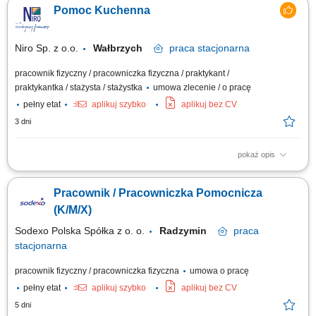
nowego zespołu poszukujemy osoby z pasją do gotowania, kreatywnej i
Pomoc Kuchenna
samodzielnej, która chce współtworzyć menu pełne pysznych kanapek,
deserów, koktajli i sałatek oraz przyjmować zamówienia obiadowe i
rozliczać klientów.
Niro Sp. z o.o.
Wałbrzych
praca
stacjonarna
pracownik fizyczny / pracowniczka fizyczna / praktykant /
praktykantka / stażysta / stażystka
umowa zlecenie / o pracę
pełny etat
aplikuj szybko
aplikuj bez CV
3 dni
pokaż opis
Aktywne wspieranie zespołu kucharzy w przygotowywaniu potraw,
zgodnie z wytycznymi;Dbanie o czystość i porządek w kuchni oraz na
Pracownik / Pracowniczka Pomocnicza
stanowisku pracy;Odpowiedzialne zarządzanie zapasami i dbanie o
świeżość produktów;Obsługa podstawowych urządzeń kuchennych oraz
(K/M/X)
ich...
Sodexo Polska Spółka z o. o.
Radzymin
praca
stacjonarna
pracownik fizyczny / pracowniczka fizyczna
umowa o pracę
pełny etat
aplikuj szybko
aplikuj bez CV
5 dni