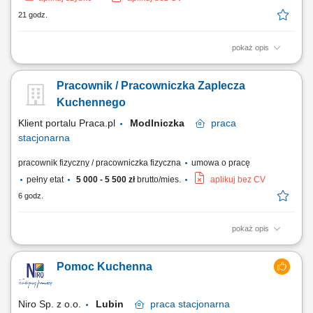
21 godz.
pokaż opis
Zakres obowiązków: pomoc w przygotowywaniu posiłków;
przestrzeganie systemu HACCP; dbanie o czystość i higienę pracy;
Pracownik / Pracowniczka Zaplecza
zmywanie naczyń;
Kuchennego
Klient portalu Praca.pl
Modlniczka
praca
stacjonarna
pracownik fizyczny / pracowniczka fizyczna
umowa o pracę
pełny etat
5 000 - 5 500 zł
brutto/mies.
aplikuj bez CV
6 godz.
pokaż opis
Utrzymywanie czystości naczyń, urządzeń i zaplecza kuchennego.
Przygotowywanie warzyw oraz produktów do dalszej obróbki. Pomoc w
Pomoc Kuchenna
realizacji bieżących prac kuchennych. Dbanie o porządek zgodnie ze
standardami higieny.
Niro Sp. z o.o.
Lubin
praca
stacjonarna