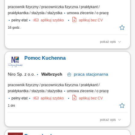
pracownik fizyczny / pracowniczka fizyczna / praktykant /
praktykantka / stażysta / stażystka
umowa zlecenie / o pracę
pełny etat
aplikuj szybko
aplikuj bez CV
16 godz.
pokaż opis
Lepienie pierogów; Aktywne wspieranie zespołu kucharzy w
przygotowywaniu potraw, zgodnie z wytycznymi; Dbanie o czystość i
Pomoc Kuchenna
porządek w kuchni oraz na stanowisku pracy; Odpowiedzialne
zarządzanie zapasami i dbanie o świeżość produktów; Obsługa
podstawowych urządzeń kuchennych oraz ich...
Niro Sp. z o.o.
Wałbrzych
praca
stacjonarna
pracownik fizyczny / pracowniczka fizyczna / praktykant /
praktykantka / stażysta / stażystka
umowa zlecenie / o pracę
pełny etat
aplikuj szybko
aplikuj bez CV
1 dni
pokaż opis
Zakres obowiązków: Aktywne wspieranie zespołu kucharzy przy
przygotowywaniu potraw. Przygotowywanie składników (mycie,