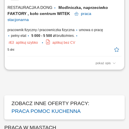
Bieżące sprzątanie wyznaczonych...
RESTAURACJA A DONG
Modlniczka, naprzeciwko
FAKTORY , koło centrum WITEK
praca
stacjonarna
pracownik fizyczny / pracowniczka fizyczna
umowa o pracę
pełny etat
5 000 - 5 500 zł
brutto/mies.
aplikuj szybko
aplikuj bez CV
5 dni
pokaż opis
Mycie naczyń, sprzętu kuchennego oraz utrzymywanie porządku na
zapleczu. Przygotowywanie warzyw i innych składników do dalszej
obróbki. Wspieranie zespołu kuchni w codziennych pracach. Dbanie o
czystość stanowiska pracy oraz przestrzeganie zasad higieny.
ZOBACZ INNE OFERTY PRACY:
PRACA POMOC KUCHENNA
PRACA W MIASTACH