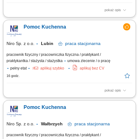
pokaż opis
Utrzymywanie czystości naczyń, urządzeń i zaplecza kuchennego.
Przygotowywanie warzyw oraz produktów do dalszej obróbki. Pomoc w
Pomoc Kuchenna
realizacji bieżących prac kuchennych. Dbanie o porządek zgodnie ze
standardami higieny.
Niro Sp. z o.o.
Lubin
praca
stacjonarna
pracownik fizyczny / pracowniczka fizyczna / praktykant /
praktykantka / stażysta / stażystka
umowa zlecenie / o pracę
pełny etat
aplikuj szybko
aplikuj bez CV
16 godz.
pokaż opis
Lepienie pierogów; Aktywne wspieranie zespołu kucharzy w
przygotowywaniu potraw, zgodnie z wytycznymi; Dbanie o czystość i
Pomoc Kuchenna
porządek w kuchni oraz na stanowisku pracy; Odpowiedzialne
zarządzanie zapasami i dbanie o świeżość produktów; Obsługa
podstawowych urządzeń kuchennych oraz ich...
Niro Sp. z o.o.
Wałbrzych
praca
stacjonarna
pracownik fizyczny / pracowniczka fizyczna / praktykant /