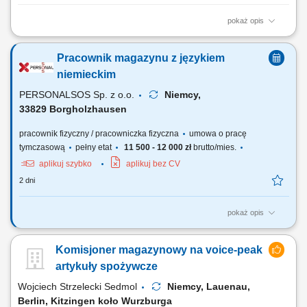
pokaż opis
Zadania: Przepakowywanie towarów zgodnie z obowiązującymi
standardami; Przygotowywanie części do wysyłki; Kompletowanie
Pracownik magazynu z językiem
zamówień magazynowych; Kontrola jakości pakowanych produktów;
Utrzymywanie porządku i czystości na stanowisku pracy; Wykonywanie
niemieckim
bieżących prac magazynowych;
PERSONALSOS Sp. z o.o.
Niemcy,
33829 Borgholzhausen
pracownik fizyczny / pracowniczka fizyczna
umowa o pracę
tymczasową
pełny etat
11 500 - 12 000 zł
brutto/mies.
aplikuj szybko
aplikuj bez CV
2 dni
pokaż opis
Zadania: prace magazynowe (komisjonowanie, pakowanie,
przygotowanie wysyłek) przyjmowanie i wydawanie materiałów;
Komisjoner magazynowy na voice-peak
załadunek i rozładunek samochodów ciężarowych; sporządzanie i
kontrola dokumentów wysyłkowych; montaż elementów wózków
artykuły spożywcze
transportowych (wsparcie produkcji w zależności od...
Wojciech Strzelecki Sedmol
Niemcy, Lauenau,
Berlin, Kitzingen koło Wurzburga