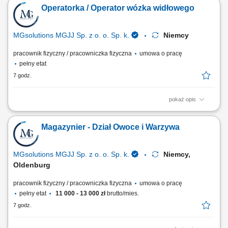
Operatorka / Operator wózka widłowego
MGsolutions MGJJ Sp. z o. o. Sp. k.
Niemcy
pracownik fizyczny / pracowniczka fizyczna
umowa o pracę
pełny etat
7 godz.
pokaż opis
Zakres obowiązków: Załadunek, rozładunek i magazynowanie towarów
w centrum logistycznym; Przyjmowanie dostaw oraz przygotowywanie
Magazynier - Dział Owoce i Warzywa
towaru do wysyłki; Wykonywanie prostych prac pomocniczych na
terenie magazynu;
MGsolutions MGJJ Sp. z o. o. Sp. k.
Niemcy,
Oldenburg
pracownik fizyczny / pracowniczka fizyczna
umowa o pracę
pełny etat
11 000 - 13 000 zł
brutto/mies.
7 godz.