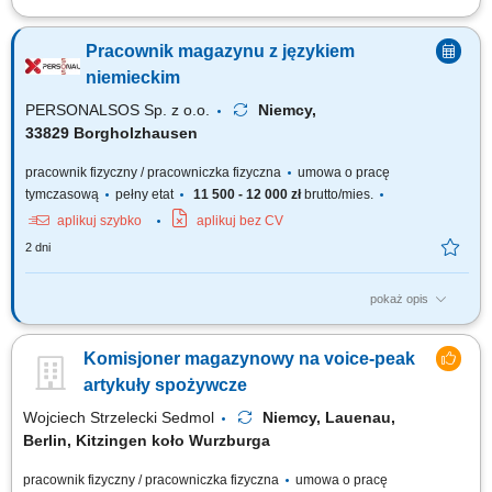
Zadania: Przepakowywanie towarów zgodnie z obowiązującymi
standardami; Przygotowywanie części do wysyłki; Kompletowanie
Pracownik magazynu z językiem
zamówień magazynowych; Kontrola jakości pakowanych produktów;
Utrzymywanie porządku i czystości na stanowisku pracy; Wykonywanie
niemieckim
bieżących prac magazynowych;
PERSONALSOS Sp. z o.o.
Niemcy,
33829 Borgholzhausen
pracownik fizyczny / pracowniczka fizyczna
umowa o pracę
tymczasową
pełny etat
11 500 - 12 000 zł
brutto/mies.
aplikuj szybko
aplikuj bez CV
2 dni
pokaż opis
Zadania: prace magazynowe (komisjonowanie, pakowanie,
przygotowanie wysyłek) przyjmowanie i wydawanie materiałów;
Komisjoner magazynowy na voice-peak
załadunek i rozładunek samochodów ciężarowych; sporządzanie i
kontrola dokumentów wysyłkowych; montaż elementów wózków
artykuły spożywcze
transportowych (wsparcie produkcji w zależności od...
Wojciech Strzelecki Sedmol
Niemcy, Lauenau,
Berlin, Kitzingen koło Wurzburga
pracownik fizyczny / pracowniczka fizyczna
umowa o pracę