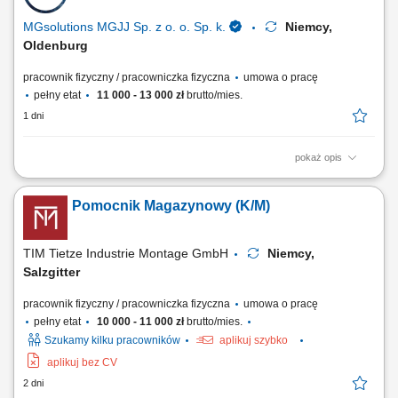
Przestrzeganie obowiązujących procedur i zasad bezpieczeństwa.
MGsolutions MGJJ Sp. z o. o. Sp. k.
Niemcy,
Oldenburg
pracownik fizyczny / pracowniczka fizyczna
umowa o pracę
pełny etat
11 000 - 13 000 zł
brutto/mies.
1 dni
pokaż opis
Zakres zadań: Realizacja zamówień (Order Picker) na dziale owoców i
warzyw; Praca z systemem słuchawkowym w języku polskim; Układanie
Pomocnik Magazynowy (K/M)
towaru i kontrola jego jakości; Drobne i proste prace pomocnicze w
magazynie;
TIM Tietze Industrie Montage GmbH
Niemcy,
Salzgitter
pracownik fizyczny / pracowniczka fizyczna
umowa o pracę
pełny etat
10 000 - 11 000 zł
brutto/mies.
Szukamy kilku pracowników
aplikuj szybko
aplikuj bez CV
2 dni