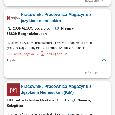
pokaż opis
Opis stanowiska Realizacja zamówień (Order Picker, Komisjonowanie)
w dziale Obst und Gemuse (owoce i warzywa) - możliwość pracy na
Pracownik / Pracownica Magazynu z
systemie w języku polskim. Opieka polskojęzycznego Koordynatora i
szkoleniowca! Układanie towaru; Kontrola jakości; Inne proste prace na
językiem niemieckim
terenie magazynu;
PERSONALSOS Sp. z o.o.
Niemcy,
33829 Borgholzhausen
pracownik fizyczny / pracowniczka fizyczna
umowa o pracę
tymczasową
pełny etat
11 500 - 12 000 zł
brutto/mies.
aplikuj szybko
aplikuj bez CV
9 godz.
pokaż opis
Opis stanowiska: Realizowanie procesów logistycznych obejmujących
kompletowanie zamówień, pakowanie towaru oraz szykowanie paczek
Pracownik / Pracownica Magazynu z
do wysyłki. Sprawny odbiór i wydawanie asortymentu magazynowego
oraz nadzór nad załadunkiem i rozładunkiem pojazdów dostawczych.
Językiem Niemieckim (K/M)
Prowadzenie weryfikacji...
TIM Tietze Industrie Montage GmbH
Niemcy,
Salzgitter
pracownik fizyczny / pracowniczka fizyczna
umowa o pracę