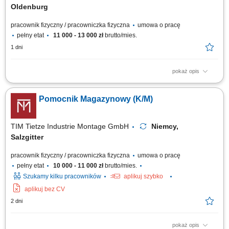
Oldenburg
pracownik fizyczny / pracowniczka fizyczna
umowa o pracę
pełny etat
11 000 - 13 000 zł
brutto/mies.
1 dni
pokaż opis
Zakres zadań: Realizacja zamówień (Order Picker) na dziale owoców i
warzyw; Praca z systemem słuchawkowym w języku polskim; Układanie
Pomocnik Magazynowy (K/M)
towaru i kontrola jego jakości; Drobne i proste prace pomocnicze w
magazynie;
TIM Tietze Industrie Montage GmbH
Niemcy,
Salzgitter
pracownik fizyczny / pracowniczka fizyczna
umowa o pracę
pełny etat
10 000 - 11 000 zł
brutto/mies.
Szukamy kilku pracowników
aplikuj szybko
aplikuj bez CV
2 dni
pokaż opis