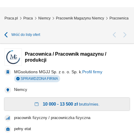
realizacja bieżących zadań pomocniczych.
Praca.pl
Praca
Niemcy
Pracownik Magazynu Niemcy
Pracownica / P
Wróć do listy ofert
Pracownica / Pracownik magazynu /
produkcji
MGsolutions MGJJ Sp. z o. o. Sp. k.
Profil firmy
SPRAWDZONA FIRMA
Niemcy
10 000 - 13 500 zł
brutto/mies.
pracownik fizyczny / pracowniczka fizyczna
pełny etat