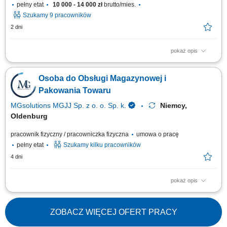
pełny etat
10 000 - 14 000 zł
brutto/mies.
Szukamy 9 pracowników
2 dni
pokaż opis
Opis stanowiska: Zbieranie towaru w magazynie; Poruszanie się na
małym wózku elektrycznym; Wożenie za sobą palety, na której układamy
Osoba do Obsługi Magazynowej i
zebrany towar wg pozycji usłyszanej w słuchawce; Praca w dziale
owoców i warzyw (od poniedziałku do niedzieli, sobota wolna + 1 dzień w
Pakowania Towaru
tygodniu,...
MGsolutions MGJJ Sp. z o. o. Sp. k.
Niemcy,
Oldenburg
pracownik fizyczny / pracowniczka fizyczna
umowa o pracę
pełny etat
Szukamy kilku pracowników
4 dni
pokaż opis
Opis stanowiska Proste prace manualne polegające na sortowaniu,
kompletowaniu oraz pakowaniu asortymentu. Ewidencjonowanie i
prawidłowe układanie produktów na półkach magazynowych zgodnie z
ZOBACZ WIĘCEJ OFERT PRACY
instrukcjami. Dbanie o ogólny porządek na stanowisku pracy oraz