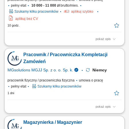
pełny etat
10 000 - 11 000 zł
brutto/mies.
Szukamy kilku pracowników
aplikuj szybko
aplikuj bez CV
10 godz.
pokaż opis
Opis stanowiska: Przygotowywanie elementów oraz asortymentu
magazynowego do bezpiecznego transportu i wysyłki. Szybkie i
Pracownik / Pracowniczka Kompletacji
bezbłędne kompletowanie zamówień zgodnie z wytycznymi i kartami
technologicznymi. Przepakowywanie oraz sortowanie asortymentu z
Zamówień
zachowaniem najwyższych wymogów...
MGsolutions MGJJ Sp. z o. o. Sp. k.
Niemcy
pracownik fizyczny / pracowniczka fizyczna
umowa o pracę
pełny etat
Szukamy kilku pracowników
1 dni
pokaż opis
Zakres obowiązków: Kompletowanie zamówień zgodnie z
zapotrzebowaniem magazynu. Układanie oraz przygotowywanie
Magazynierka / Magazynier
towarów do dalszej wysyłki. Wykonywanie prostych prac
magazynowych i pomocniczych. Dbanie o porządek w miejscu pracy.