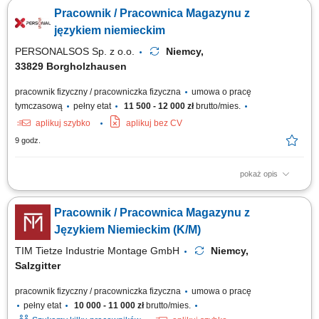
dziale Obst und Gemuse (owoce i warzywa) - możliwość pracy na
Pracownik / Pracownica Magazynu z
systemie w języku polskim. Opieka polskojęzycznego Koordynatora i
szkoleniowca! Układanie towaru; Kontrola jakości; Inne proste prace na
językiem niemieckim
terenie magazynu;
PERSONALSOS Sp. z o.o.
Niemcy,
33829 Borgholzhausen
pracownik fizyczny / pracowniczka fizyczna
umowa o pracę
tymczasową
pełny etat
11 500 - 12 000 zł
brutto/mies.
aplikuj szybko
aplikuj bez CV
9 godz.
pokaż opis
Opis stanowiska: Realizowanie procesów logistycznych obejmujących
kompletowanie zamówień, pakowanie towaru oraz szykowanie paczek do
Pracownik / Pracownica Magazynu z
wysyłki. Sprawny odbiór i wydawanie asortymentu magazynowego oraz
nadzór nad załadunkiem i rozładunkiem pojazdów dostawczych.
Językiem Niemieckim (K/M)
Prowadzenie weryfikacji...
TIM Tietze Industrie Montage GmbH
Niemcy,
Salzgitter
pracownik fizyczny / pracowniczka fizyczna
umowa o pracę
pełny etat
10 000 - 11 000 zł
brutto/mies.