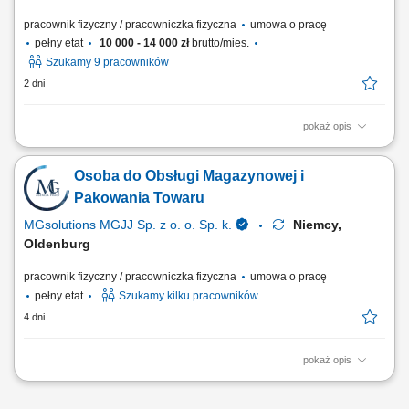
pracownik fizyczny / pracowniczka fizyczna
umowa o pracę
pełny etat
10 000 - 14 000 zł
brutto/mies.
Szukamy 9 pracowników
2 dni
pokaż opis
Opis stanowiska: Zbieranie towaru w magazynie; Poruszanie się na
małym wózku elektrycznym; Wożenie za sobą palety, na której
Osoba do Obsługi Magazynowej i
układamy zebrany towar wg pozycji usłyszanej w słuchawce; Praca w
dziale owoców i warzyw (od poniedziałku do niedzieli, sobota wolna + 1
Pakowania Towaru
dzień w tygodniu,...
MGsolutions MGJJ Sp. z o. o. Sp. k.
Niemcy,
Oldenburg
pracownik fizyczny / pracowniczka fizyczna
umowa o pracę
pełny etat
Szukamy kilku pracowników
4 dni
pokaż opis
Opis stanowiska Proste prace manualne polegające na sortowaniu,
kompletowaniu oraz pakowaniu asortymentu. Ewidencjonowanie i