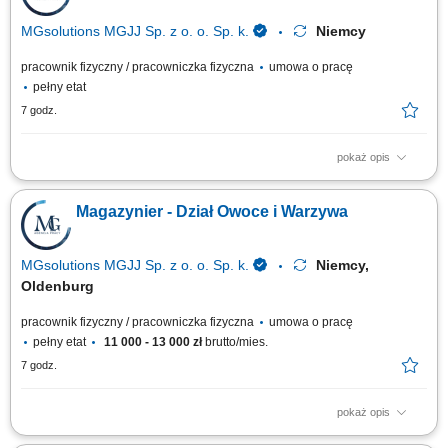
MGsolutions MGJJ Sp. z o. o. Sp. k.
Niemcy
pracownik fizyczny / pracowniczka fizyczna
umowa o pracę
pełny etat
7 godz.
pokaż opis
Zakres obowiązków: Załadunek, rozładunek i magazynowanie towarów w
centrum logistycznym; Przyjmowanie dostaw oraz przygotowywanie
Magazynier - Dział Owoce i Warzywa
towaru do wysyłki; Wykonywanie prostych prac pomocniczych na terenie
magazynu;
MGsolutions MGJJ Sp. z o. o. Sp. k.
Niemcy,
Oldenburg
pracownik fizyczny / pracowniczka fizyczna
umowa o pracę
pełny etat
11 000 - 13 000 zł
brutto/mies.
7 godz.
pokaż opis
Opis stanowiska Realizacja zamówień (Order Picker, Komisjonowanie) w