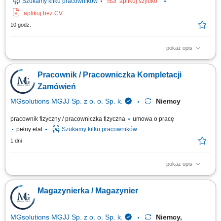
Szukamy kilku pracowników
aplikuj szybko
aplikuj bez CV
10 godz.
pokaż opis
Opis stanowiska: Przygotowywanie elementów oraz asortymentu
magazynowego do bezpiecznego transportu i wysyłki. Szybkie i
Pracownik / Pracowniczka Kompletacji
bezbłędne kompletowanie zamówień zgodnie z wytycznymi i kartami
technologicznymi. Przepakowywanie oraz sortowanie asortymentu z
Zamówień
zachowaniem najwyższych wymogów...
MGsolutions MGJJ Sp. z o. o. Sp. k.
Niemcy
pracownik fizyczny / pracowniczka fizyczna
umowa o pracę
pełny etat
Szukamy kilku pracowników
1 dni
pokaż opis
Zakres obowiązków: Kompletowanie zamówień zgodnie z
zapotrzebowaniem magazynu. Układanie oraz przygotowywanie towarów
Magazynierka / Magazynier
do dalszej wysyłki. Wykonywanie prostych prac magazynowych i
pomocniczych. Dbanie o porządek w miejscu pracy. Przestrzeganie
obowiązujących procedur i zasad bezpieczeństwa.
MGsolutions MGJJ Sp. z o. o. Sp. k.
Niemcy,