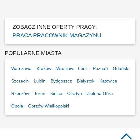
prawidłowe układanie produktów na półkach magazynowych zgodnie z
instrukcjami. Dbanie o ogólny porządek na stanowisku pracy oraz
realizacja bieżących zadań pomocniczych.
ZOBACZ INNE OFERTY PRACY:
PRACA PRACOWNIK MAGAZYNU
POPULARNE MIASTA
Warszawa
Kraków
Wrocław
Łódź
Poznań
Gdańsk
Szczecin
Lublin
Bydgoszcz
Białystok
Katowice
Rzeszów
Toruń
Kielce
Olsztyn
Zielona Góra
Opole
Gorzów Wielkopolski