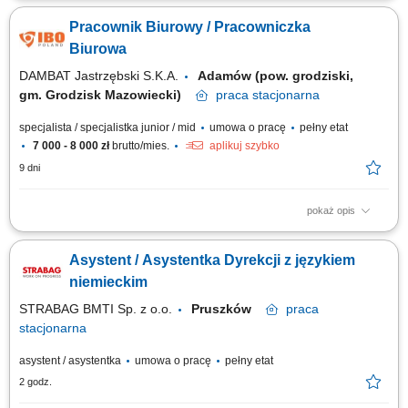
nadzorowanie obiegu dokumentów i korespondencji. Organizowanie
Pracownik Biurowy / Pracowniczka
kalendarza spotkań oraz wsparcie kadry zarządzającej w codziennej
pracy. Planowanie i rozliczanie podróży służbowych, w tym wyjazdów
Biurowa
zagranicznych....
DAMBAT Jastrzębski S.K.A.
Adamów (pow. grodziski,
gm. Grodzisk Mazowiecki)
praca
stacjonarna
specjalista / specjalistka junior / mid
umowa o pracę
pełny etat
7 000 - 8 000 zł
brutto/mies.
aplikuj szybko
9 dni
pokaż opis
Obowiązki: Wprowadzanie, weryfikacja i sprawdzanie poprawności
danych w systemie; Kompletowanie oraz terminowe prowadzenie
Asystent / Asystentka Dyrekcji z językiem
dokumentacji firmowej i zamówień; Kontakt i współpraca z kontrahentami
zagranicznymi; Sporządzanie niezbędnych pism, zestawień i
niemieckim
dokumentów;
STRABAG BMTI Sp. z o.o.
Pruszków
praca
stacjonarna
asystent / asystentka
umowa o pracę
pełny etat
2 godz.