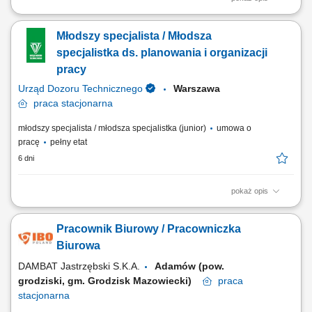
Na czym polega praca? wprowadzanie danych do systemu, weryfikacja
dokumentów w systemie, współpraca z kontrahentami zagranicznymi,
Młodszy specjalista / Młodsza
kompletacja dokumentacji, sprawdzanie poprawności danych i
zamówień, trzymanie terminowości dokumentacji firmowej,
specjalistka ds. planowania i organizacji
sporządzanie niezbędnej dokumentacji.
pracy
Urząd Dozoru Technicznego
Warszawa
praca
stacjonarna
młodszy specjalista / młodsza specjalistka (junior)
umowa o
pracę
pełny etat
6 dni
pokaż opis
Opis stanowiska Koordynowanie bieżących spraw administracyjnych
oraz nadzorowanie obiegu dokumentów i korespondencji.
Pracownik Biurowy / Pracowniczka
Organizowanie kalendarza spotkań oraz wsparcie kadry zarządzającej
w codziennej pracy. Planowanie i rozliczanie podróży służbowych, w
Biurowa
tym wyjazdów zagranicznych....
DAMBAT Jastrzębski S.K.A.
Adamów (pow.
grodziski, gm. Grodzisk Mazowiecki)
praca
stacjonarna