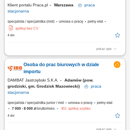
przekazywanie informacji organizacyjnych....
Klient portalu Praca.pl
Warszawa
praca
stacjonarna
specjalista / specjalistka (mid)
umowa o pracę
pełny etat
aplikuj bez CV
4 dni
pokaż opis
Koordynowanie i rozliczanie umów na świadczenia opieki zdrowotnej, a
także bieżąca analiza stopnia ich realizacji. Nadzorowanie
Osoba do prac biurowych w dziale
prawidłowości danych wprowadzanych do wewnętrznych systemów
informatycznych pod kątem ich zgodności z wymaganiami płatników.
importu
Aktywne przygotowywanie kompletnej...
DAMBAT Jastrzębski S.K.A.
Adamów (pow.
grodziski, gm. Grodzisk Mazowiecki)
praca
stacjonarna
specjalista / specjalistka junior / mid
umowa o pracę
pełny etat
7 000 - 8 000 zł
brutto/mies.
aplikuj szybko
4 dni
pokaż opis