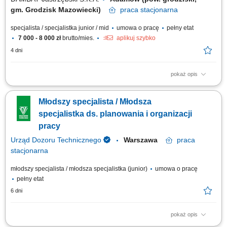
gm. Grodzisk Mazowiecki)
praca
stacjonarna
specjalista / specjalistka junior / mid
umowa o pracę
pełny etat
7 000 - 8 000 zł
brutto/mies.
aplikuj szybko
4 dni
pokaż opis
Na czym polega praca? wprowadzanie danych do systemu, weryfikacja
dokumentów w systemie, współpraca z kontrahentami zagranicznymi,
Młodszy specjalista / Młodsza
kompletacja dokumentacji, sprawdzanie poprawności danych i
zamówień, trzymanie terminowości dokumentacji firmowej, sporządzanie
specjalistka ds. planowania i organizacji
niezbędnej dokumentacji.
pracy
Urząd Dozoru Technicznego
Warszawa
praca
stacjonarna
młodszy specjalista / młodsza specjalistka (junior)
umowa o pracę
pełny etat
6 dni
pokaż opis
Opis stanowiska Koordynowanie bieżących spraw administracyjnych oraz