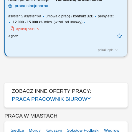
praca
stacjonarna
asystent / asystentka
umowa o pracę / kontrakt B2B
pełny etat
12 000 - 15 000 zł
/ mies. (w zal. od umowy)
aplikuj bez CV
3 godz.
pokaż opis
Prowadzenie kalendarza spotkań prywatnych i zawodowych właścicieli
grupy kapitałowej. Organizowanie i koordynowanie podróży
(rezerwacja biletów, hoteli, transportu). Bieżąca współpraca i
korespondencja z międzynarodowymi oraz krajowymi
stowarzyszeniami i podmiotami, w których formalnie...
ZOBACZ INNE OFERTY PRACY:
PRACA PRACOWNIK BIUROWY
PRACA W MIASTACH
Siedlce
Mordy
Kałuszyn
Sokołów Podlaski
Węgrów