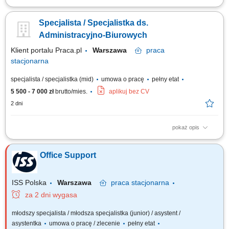
Twój zakres obowiązków Tworzenie i realizowanie strategii
marketingowej związanej z promowaniem marki pracodawcy (działania w
Specjalista / Specjalistka ds.
social media) Profesjonalny dobór rozwiązań w do potrzeb klientów;
Realizacja wyznaczonych celów sprzedażowych i planowanie aktywności
Administracyjno-Biurowych
wobec klientów;...
Klient portalu Praca.pl
Warszawa
praca
stacjonarna
specjalista / specjalistka (mid)
umowa o pracę
pełny etat
5 500 - 7 000 zł
brutto/mies.
aplikuj bez CV
2 dni
pokaż opis
Obsługa systemów informatycznych wykorzystywanych w codziennej
pracy. Wykonywanie bieżących prac administracyjnych i biurowych.
Office Support
Obsługa zamówień oraz wsparcie klientów zgodnie z obowiązującymi
procedurami. Przygotowywanie raportów i zestawień. Prowadzenie oraz
archiwizacja dokumentacji....
ISS Polska
Warszawa
praca
stacjonarna
za 2 dni wygasa
młodszy specjalista / młodsza specjalistka (junior) / asystent /
asystentka
umowa o pracę / zlecenie
pełny etat