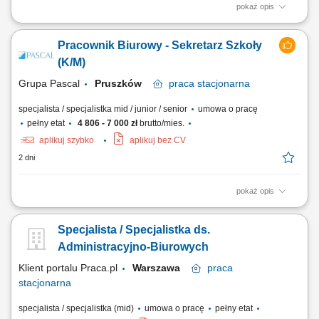
pokaż opis
Kogo szukamy? Przede wszystkim osób, które chcą pracować i
angażują się w wykonywaną pracę. Osób, które mają doświadczenie w
Pracownik Biurowy - Sekretarz Szkoły
pracach biurowych i fakturowaniu zamówień. Mają doświadczenie
sprzedaży internetowej. Na czym polega praca? Wystawianie faktur.
(K/M)
Obsługa zamówień i...
Grupa Pascal
Pruszków
praca
stacjonarna
specjalista / specjalistka mid / junior / senior
umowa o pracę
pełny etat
4 806 - 7 000 zł
brutto/mies.
aplikuj szybko
aplikuj bez CV
2 dni
pokaż opis
Twój zakres obowiązków Tworzenie i realizowanie strategii
marketingowej związanej z promowaniem marki pracodawcy (działania
Specjalista / Specjalistka ds.
w social media) Profesjonalny dobór rozwiązań w do potrzeb klientów;
Realizacja wyznaczonych celów sprzedażowych i planowanie
Administracyjno-Biurowych
aktywności wobec klientów;...
Klient portalu Praca.pl
Warszawa
praca
stacjonarna
specjalista / specjalistka (mid)
umowa o pracę
pełny etat