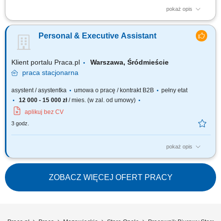
pokaż opis
Twoja rola w STRABAG obsługa kalendarza i poczty mailowej Dyrekcji;
organizacja podróży służbowych (rezerwacje lotów, hoteli, transferu) oraz
Personal & Executive Assistant
rozliczanie delegacji służbowych; organizacja narad, spotkań, eventów;
obsługa biura: odbieranie i wysyłka poczty; zaopatrzenie biura w
potrzebne...
Klient portalu Praca.pl
Warszawa, Śródmieście
praca
stacjonarna
asystent / asystentka
umowa o pracę / kontrakt B2B
pełny etat
12 000 - 15 000 zł
/ mies. (w zal. od umowy)
aplikuj bez CV
3 godz.
pokaż opis
Prowadzenie kalendarza spotkań prywatnych i zawodowych właścicieli
grupy kapitałowej. Organizowanie i koordynowanie podróży (rezerwacja
biletów, hoteli, transportu). Bieżąca współpraca i korespondencja z
ZOBACZ WIĘCEJ OFERT PRACY
międzynarodowymi oraz krajowymi stowarzyszeniami i podmiotami, w
których formalnie...