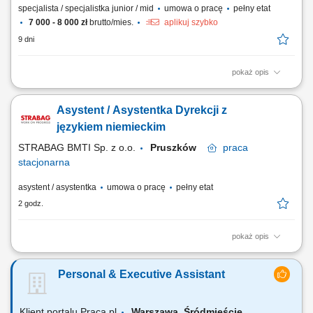
specjalista / specjalistka junior / mid
umowa o pracę
pełny etat
7 000 - 8 000 zł
brutto/mies.
aplikuj szybko
9 dni
pokaż opis
Obowiązki: Wprowadzanie, weryfikacja i sprawdzanie poprawności
danych w systemie; Kompletowanie oraz terminowe prowadzenie
Asystent / Asystentka Dyrekcji z
dokumentacji firmowej i zamówień; Kontakt i współpraca z
kontrahentami zagranicznymi; Sporządzanie niezbędnych pism,
językiem niemieckim
zestawień i dokumentów;
STRABAG BMTI Sp. z o.o.
Pruszków
praca
stacjonarna
asystent / asystentka
umowa o pracę
pełny etat
2 godz.
pokaż opis
Twoja rola w STRABAG obsługa kalendarza i poczty mailowej Dyrekcji;
organizacja podróży służbowych (rezerwacje lotów, hoteli, transferu)
Personal & Executive Assistant
oraz rozliczanie delegacji służbowych; organizacja narad, spotkań,
eventów; obsługa biura: odbieranie i wysyłka poczty; zaopatrzenie biura
w potrzebne...
Klient portalu Praca.pl
Warszawa, Śródmieście