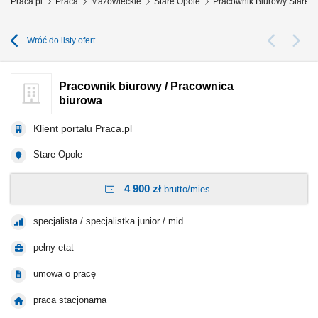
Praca.pl
Praca
Mazowieckie
Stare Opole
Pracownik Biurowy Stare 
Wróć do listy ofert
Pracownik biurowy / Pracownica
biurowa
Klient portalu Praca.pl
Stare Opole
4 900 zł
brutto/mies.
specjalista / specjalistka junior / mid
pełny etat
umowa o pracę
praca stacjonarna