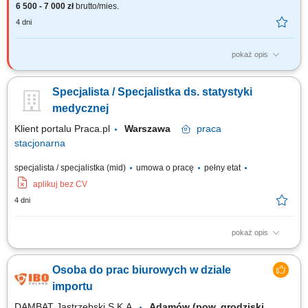
6 500 - 7 000 zł
brutto/mies.
4 dni
pokaż opis
Opis stanowiska: Obsługa pacjentów w recepcji, w tym weryfikacja wizyt i
udzielanie podstawowych informacji. Umawianie, zmiana i potwierdzanie
Specjalista / Specjalistka ds. statystyki
terminów wizyt oraz zarządzanie listą rezerwową. Kontakt z pacjentami
przed wizytą (telefon, e-mail, SMS) i przekazywanie informacji
medycznej
organizacyjnych....
Klient portalu Praca.pl
Warszawa
praca
stacjonarna
specjalista / specjalistka (mid)
umowa o pracę
pełny etat
aplikuj bez CV
4 dni
pokaż opis
Koordynowanie i rozliczanie umów na świadczenia opieki zdrowotnej, a
także bieżąca analiza stopnia ich realizacji. Nadzorowanie prawidłowości
Osoba do prac biurowych w dziale
danych wprowadzanych do wewnętrznych systemów informatycznych
pod kątem ich zgodności z wymaganiami płatników. Aktywne
importu
przygotowywanie kompletnej...
DAMBAT Jastrzębski S.K.A.
Adamów (pow. grodziski,