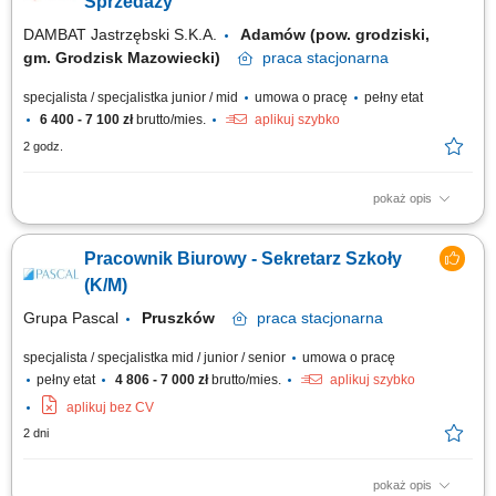
Sprzedaży
DAMBAT Jastrzębski S.K.A.
Adamów (pow. grodziski,
gm. Grodzisk Mazowiecki)
praca
stacjonarna
specjalista / specjalistka junior / mid
umowa o pracę
pełny etat
6 400 - 7 100 zł
brutto/mies.
aplikuj szybko
2 godz.
pokaż opis
Kogo szukamy? Przede wszystkim osób, które chcą pracować i angażują
się w wykonywaną pracę. Osób, które mają doświadczenie w pracach
Pracownik Biurowy - Sekretarz Szkoły
biurowych i fakturowaniu zamówień. Mają doświadczenie sprzedaży
internetowej. Na czym polega praca? Wystawianie faktur. Obsługa
(K/M)
zamówień i...
Grupa Pascal
Pruszków
praca
stacjonarna
specjalista / specjalistka mid / junior / senior
umowa o pracę
pełny etat
4 806 - 7 000 zł
brutto/mies.
aplikuj szybko
aplikuj bez CV
2 dni
pokaż opis