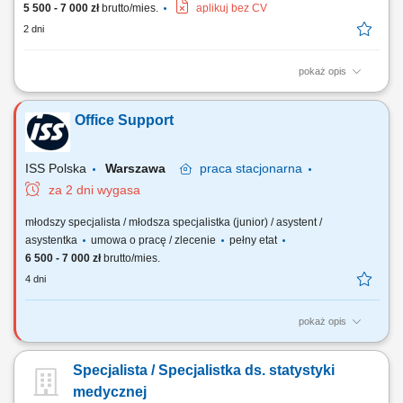
5 500 - 7 000 zł
brutto/mies.
aplikuj bez CV
2 dni
pokaż opis
Obsługa systemów informatycznych wykorzystywanych w codziennej
pracy. Wykonywanie bieżących prac administracyjnych i biurowych.
Office Support
Obsługa zamówień oraz wsparcie klientów zgodnie z obowiązującymi
procedurami. Przygotowywanie raportów i zestawień. Prowadzenie oraz
archiwizacja dokumentacji....
ISS Polska
Warszawa
praca
stacjonarna
za 2 dni wygasa
młodszy specjalista / młodsza specjalistka (junior) / asystent /
asystentka
umowa o pracę / zlecenie
pełny etat
6 500 - 7 000 zł
brutto/mies.
4 dni
pokaż opis
Opis stanowiska: Obsługa pacjentów w recepcji, w tym weryfikacja wizyt
i udzielanie podstawowych informacji. Umawianie, zmiana i
Specjalista / Specjalistka ds. statystyki
potwierdzanie terminów wizyt oraz zarządzanie listą rezerwową.
Kontakt z pacjentami przed wizytą (telefon, e-mail, SMS) i
medycznej