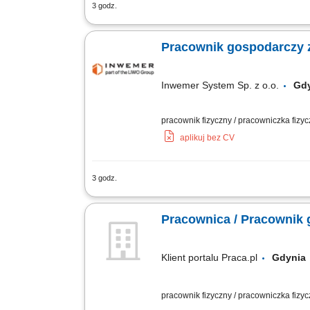
3 godz.
Zakres zadań: Drobne prace naprawcze i
Dbanie o tereny zielone (koszenie, prz
Pracownik gospodarczy z
Inwemer System Sp. z o.o.
Gdy
pracownik fizyczny / pracowniczka fizy
aplikuj bez CV
3 godz.
Miejsce pracy: na terenie Trójmiasta Gr
obiektów: pranie dywanów, tapicerek, m
Pracownica / Pracownik 
Klient portalu Praca.pl
Gdyni
pracownik fizyczny / pracowniczka fizy