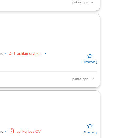
pokaż opis
sterek i nadzór nad instalacjami budynku;
ine
aplikuj szybko
pokaż opis
 pon. do pt. Zakres obowiązków: sprzątanie
ine
aplikuj bez CV