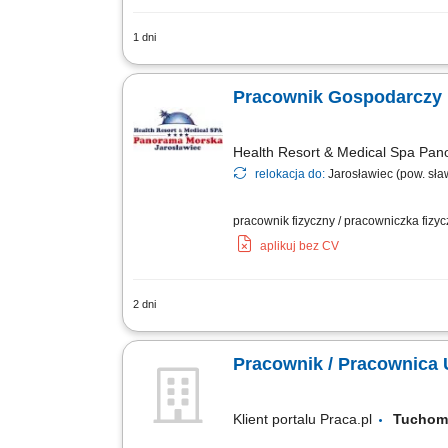
1 dni
wykonywanie prac porządkowych na tere
okien, także na wysokości do 3 m; czy
Pracownik Gospodarczy
Health Resort & Medical Spa Pa
relokacja do:
Jarosławiec (pow. sła
pracownik fizyczny / pracowniczka fizy
aplikuj bez CV
2 dni
Zakres obowiązków: dbanie o ogólny po
podlewanie roślin, opróżnianie koszy, 
Pracownik / Pracownica 
Klient portalu Praca.pl
Tuch