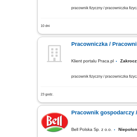
pracownik fizyczny / pracowniczka fizy
10 dni
Utrzymywanie czystości na terenie hal
oraz ręczne doczyszczanie trudno dost
Pracowniczka / Pracowni
Klient portalu Praca.pl
Zakro
pracownik fizyczny / pracowniczka fizy
23 godz.
Dbanie o porządek i estetykę terenów 
Wykonywanie prac porządkowych, w tym 
Pracownik gospodarczy /
Bell Polska Sp. z o.o.
Niepoło