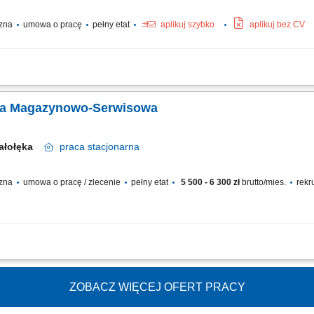
czna
umowa o pracę
pełny etat
aplikuj szybko
aplikuj bez CV
u i czystości w wyznaczonych obszarach budynków i terenów zewnętrznych. Wyk
ymiana żarówek, naprawa klamek). Dbanie o prawidłowe funkcjonowanie i stan tech
zka Magazynowo-Serwisowa
iałołęka
praca
stacjonarna
czna
umowa o pracę / zlecenie
pełny etat
5 500 - 6 300 zł
brutto/mies.
rekr
 drobne naprawy kabin sanitarnych (wymiana armatury, naklejek, remonty) Prace p
wywanie kabin i ogrodzeń do transportu; Prowadzenie dokumentacji magazynowej
ZOBACZ WIĘCEJ OFERT PRACY