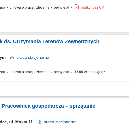
czna
umowa o pracę / zlecenie
pełny etat
aplikuj bez CV
i produkcyjnej zgodnie z procedurami. Obsługa maszyn czyszczących (zamiatarki,
ępnych miejsc. Prowadzenie gospodarki odpadami: opróżnianie koszy, segregacja, 
k ds. Utrzymania Terenów Zewnętrznych
czym
praca
stacjonarna
czna
umowa o pracę / zlecenie
pełny etat
33,00 zł
brutto/godz.
zewnętrznych. Koszenie trawników oraz pielęgnacja zieleni. Przycinanie drzew i 
zamiatanie. Obsługa podstawowego sprzętu ogrodniczego, m.in. traktora i kosiark
 Pracownica gospodarcza – sprzątanie
mice, ul. Mokra 11
praca
stacjonarna