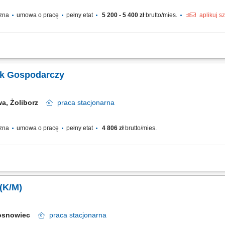
czna
umowa o pracę
pełny etat
5 200 - 5 400 zł
brutto/mies.
aplikuj s
w pomieszczeniach administracyjnych i socjalnych, bieżące uzupełnianie środków 
gania: gotowość do pracy w systemie zmianowym, praca w godzinach 14:00 – 22:0
ik Gospodarczy
wa, Żoliborz
praca
stacjonarna
czna
umowa o pracę
pełny etat
4 806 zł
brutto/mies.
znych. Wykonywanie prac porządkowych, takich jak zamiatanie i utrzymanie czyst
. Bieżąca pielęgnacja i utrzymanie estetyki otoczenia obiektu.
(K/M)
osnowiec
praca
stacjonarna