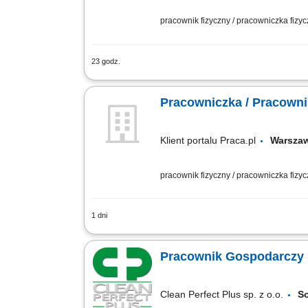
pracownik fizyczny / pracowniczka fizy
23 godz.
Opis stanowiska: utrzymanie czystości 
pozostałe czynności porządkowe. Wyma
Pracowniczka / Pracown
Klient portalu Praca.pl
Warsza
pracownik fizyczny / pracowniczka fizy
1 dni
Dbanie o porządek na terenach zewnętr
trawy oraz sezonowe odśnieżanie terenu
Pracownik Gospodarczy 
Clean Perfect Plus sp. z o.o.
S