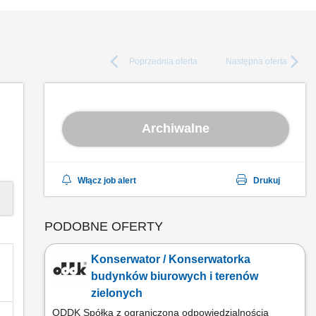
Poprzednia
oferta
Następna
oferta
Archiwalne
Włącz job alert
Drukuj
PODOBNE OFERTY
Konserwator / Konserwatorka
budynków biurowych i terenów
zielonych
ODDK Spółka z ograniczoną odpowiedzialnością