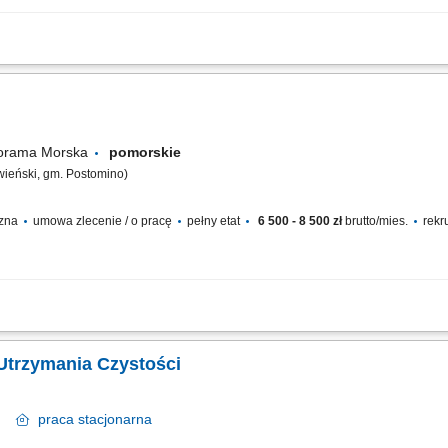
nie Trójmiasta; sprzątanie obiektów i dbanie o czystość w wyznaczonych lokalizac
szczenie posadzek; koszenie terenów zielonych; obsługa podstawowych narzędzi i ś
norama Morska
pomorskie
wieński, gm. Postomino)
czna
umowa zlecenie / o pracę
pełny etat
6 500 - 8 500 zł
brutto/mies.
rekr
rządek na terenie Resortu (tereny zewnętrzne oraz pomieszczenia gospodarcze), ko
utrzymanie czystości ciągów komunikacyjnych (chodników, alejek), drobne prace kon
Utrzymania Czystości
om
praca
stacjonarna