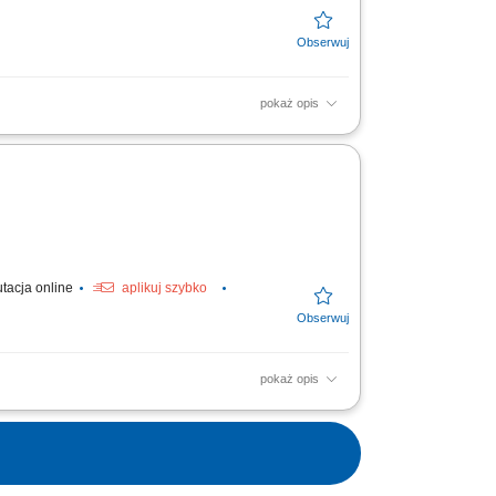
pokaż opis
onywanie drobnych prac
niczny urządzeń biurowych i...
utacja online
aplikuj szybko
pokaż opis
orządkowe na placu oraz w przestrzeni
; Przygotowywanie zaopatrzenia...