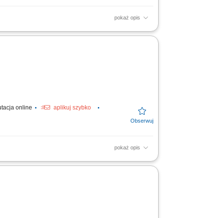
pokaż opis
jach; pranie dywanów i tapicerek; mycie
rodków...
utacja online
aplikuj szybko
pokaż opis
szenie trawy, pielęgnacja zieleni,
serwacyjne i...