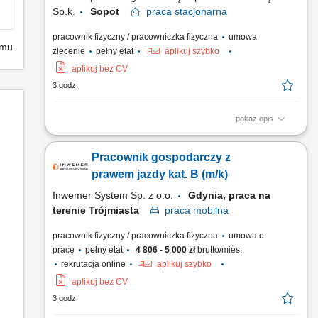
Sp.k.
Sopot
praca
stacjonarna
pracownik fizyczny / pracowniczka fizyczna
umowa
emu
zlecenie
pełny etat
aplikuj szybko
aplikuj bez CV
3 godz.
pokaż opis
Zakres zadań: Drobne prace naprawcze i techniczne
(elektryka, hydraulika, malowanie, ślusarstwo) Usuwanie
Pracownik gospodarczy z
bieżących usterek i nadzór nad instalacjami budynku; Dbanie o
tereny zielone (koszenie, przycinanie roślin) Prace
prawem jazdy kat. B (m/k)
porządkowe wokół obiektu i na parkingu (w tym odśnieżanie)
Inwemer System Sp. z o.o.
Gdynia, praca na
terenie Trójmiasta
praca
mobilna
pracownik fizyczny / pracowniczka fizyczna
umowa o
pracę
pełny etat
4 806 - 5 000 zł
brutto/mies.
rekrutacja online
aplikuj szybko
aplikuj bez CV
3 godz.