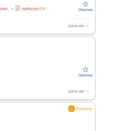
zybko
aplikuj bez CV
pokaż opis
myjących, dezynfekujących, ręczników,
0,...
pokaż opis
ości. Opróżnianie koszy na odpady. Koszenie