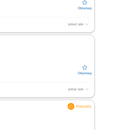
pokaż opis
 samojezdne maszyny szorująco-zbierające)
obsługa...
pokaż opis
krzewów. Odśnieżanie w okresie zimowym.
i.