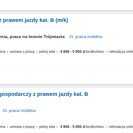
 techniczne (elektryka, hydraulika, malowanie, ślusarstwo) Usuwanie bieżących u
ycinanie roślin) Prace porządkowe wokół obiektu i na parkingu (w tym odśnieżanie)
 prawem jazdy kat. B (m/k)
nia, praca na terenie Trójmiasta
praca
mobilna
czna
umowa o pracę
pełny etat
4 806 - 5 000 zł
brutto/mies.
rekrutacja onl
afik pracy ustalany jest na podstawie zleceń Klientów, zadaniowy system pracy, od
ycie okien, które znajdują się na różnych wysokościach, czyszczenie posadzek,...
gospodarczy z prawem jazdy kat. B
a
praca
mobilna
czna
umowa o pracę
pełny etat
4 806 - 5 000 zł
brutto/mies.
rekrutacja onl