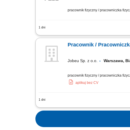
pracownik fizyczny / pracowniczka fizy
1 dni
Opis stanowiska Utrzymywanie porządk
konserwatorskich i naprawczych (np. w
Pracownik / Pracownic
Jobeu Sp. z o.o.
Warszawa, B
pracownik fizyczny / pracowniczka fizy
aplikuj bez CV
1 dni
Opis stanowiska Czyszczenie, serwis i
magazynowej; Załadunek oraz przygoto