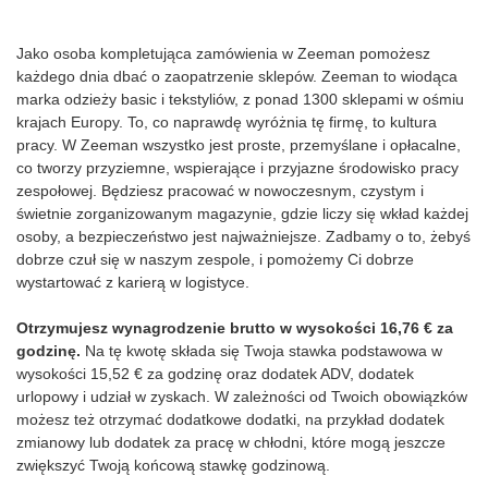
Jako osoba kompletująca zamówienia w Zeeman pomożesz
każdego dnia dbać o zaopatrzenie sklepów. Zeeman to wiodąca
marka odzieży basic i tekstyliów, z ponad 1300 sklepami w ośmiu
krajach Europy. To, co naprawdę wyróżnia tę firmę, to kultura
pracy. W Zeeman wszystko jest proste, przemyślane i opłacalne,
co tworzy przyziemne, wspierające i przyjazne środowisko pracy
zespołowej. Będziesz pracować w nowoczesnym, czystym i
świetnie zorganizowanym magazynie, gdzie liczy się wkład każdej
osoby, a bezpieczeństwo jest najważniejsze. Zadbamy o to, żebyś
dobrze czuł się w naszym zespole, i pomożemy Ci dobrze
wystartować z karierą w logistyce.
Otrzymujesz wynagrodzenie brutto w wysokości 16,76 € za
godzinę.
Na tę kwotę składa się Twoja stawka podstawowa w
wysokości 15,52 € za godzinę oraz dodatek ADV, dodatek
urlopowy i udział w zyskach. W zależności od Twoich obowiązków
możesz też otrzymać dodatkowe dodatki, na przykład dodatek
zmianowy lub dodatek za pracę w chłodni, które mogą jeszcze
zwiększyć Twoją końcową stawkę godzinową.