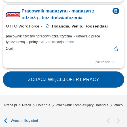
Twoje codzienne zadania Kompletujesz i przygotowujesz zamówienia
supermarketowe. Będziesz: Kompletować produkty przy użyciu skanera
Pracownik magazynu - magazyn z
ręcznego lub systemu voice picking Sprawdzać, czy wybierasz właściwy
produkt, w odpowiedniej ilości i jakości Pakować zamówienia tak, aby
odzieżą - bez doświadczenia
były gotowe do...
OTTO Work Force
Holandia, Venlo, Roosendaal
pracownik fizyczny / pracowniczka fizyczna
umowa o pracę
tymczasową
pełny etat
rekrutacja online
2 dni
pokaż opis
Otrzymujesz pełną stawkę godzinową brutto w wysokości 16,36 €. Na tę
kwotę składa się podstawowe wynagrodzenie w wysokości 15,15 € za
godzinę oraz dodatek ADV, dodatek urlopowy i udział w zyskach. W
ZOBACZ WIĘCEJ OFERT PRACY
zależności od Twoich obowiązków możesz też otrzymać dodatkowe
dodatki, takie...
Praca.pl
Praca
Holandia
Pracownik Kompletujący Holandia
Pracowni
Wróć do listy ofert