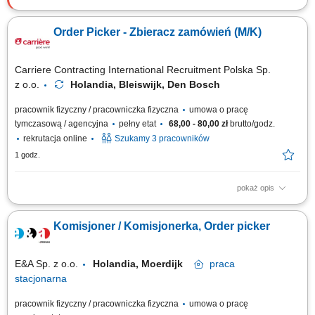
Zakres obowiązków Dopilnujesz, aby wszystkie produkty były gotowe do
wysyłki. Będziesz: ręcznie i automatycznie rozładowywać przychodzące
Order Picker - Zbieracz zamówień (M/K)
dostawy; ładować wychodzące przesyłki do transportu; kompletować
zamówienia w magazynie; rozpakowywać kartony i sortować produkty;
przygotowywać...
Carriere Contracting International Recruitment Polska Sp.
z o.o.
Holandia, Bleiswijk, Den Bosch
pracownik fizyczny / pracowniczka fizyczna
umowa o pracę
tymczasową / agencyjna
pełny etat
68,00 - 80,00 zł
brutto/godz.
rekrutacja online
Szukamy 3 pracowników
1 godz.
pokaż opis
Chcesz zacząć pracę za granicą i szukasz stabilnego zatrudnienia w
renomowanej firmie? Dołącz do zespołu magazynowego i zyskaj
Komisjoner / Komisjonerka, Order picker
konkurencyjne wynagrodzenie, bezpieczne zakwaterowanie oraz
wsparcie na każdym etapie pracy. Nawet jeśli nie masz dużego
doświadczenia – wszystkiego Cię...
E&A Sp. z o.o.
Holandia, Moerdijk
praca
stacjonarna
pracownik fizyczny / pracowniczka fizyczna
umowa o pracę