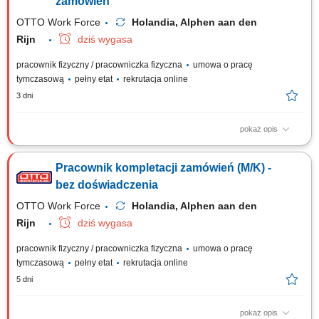
zamówień
OTTO Work Force
Holandia, Alphen aan den
Rijn
dziś wygasa
pracownik fizyczny / pracowniczka fizyczna
umowa o pracę
tymczasową
pełny etat
rekrutacja online
3 dni
pokaż opis
Opis stanowiska Realizacja procesów magazynowych związanych z
przyjmowaniem i wysyłką towarów; Rozładunek dostaw oraz
Pracownik kompletacji zamówień (M/K) -
przygotowywanie przesyłek do transportu; Kompletowanie zamówień
zgodnie z dokumentacją magazynową; Sortowanie, przepakowywanie i
bez doświadczenia
przygotowywanie produktów do dalszej...
OTTO Work Force
Holandia, Alphen aan den
Rijn
dziś wygasa
pracownik fizyczny / pracowniczka fizyczna
umowa o pracę
tymczasową
pełny etat
rekrutacja online
5 dni
pokaż opis