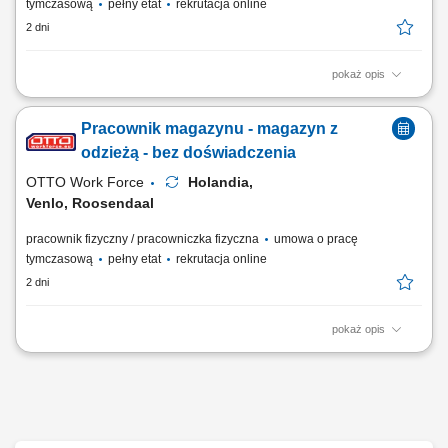
tymczasową
pełny etat
rekrutacja online
2 dni
pokaż opis
Twoje codzienne zadania Kompletujesz i przygotowujesz zamówienia
supermarketowe. Będziesz: Kompletować produkty przy użyciu skanera
Pracownik magazynu - magazyn z
ręcznego lub systemu voice picking Sprawdzać, czy wybierasz właściwy
produkt, w odpowiedniej ilości i jakości Pakować zamówienia tak, aby
odzieżą - bez doświadczenia
były gotowe do...
OTTO Work Force
Holandia,
Venlo, Roosendaal
pracownik fizyczny / pracowniczka fizyczna
umowa o pracę
tymczasową
pełny etat
rekrutacja online
2 dni
pokaż opis
Otrzymujesz pełną stawkę godzinową brutto w wysokości 16,36 €. Na tę
kwotę składa się podstawowe wynagrodzenie w wysokości 15,15 € za
godzinę oraz dodatek ADV, dodatek urlopowy i udział w zyskach. W
zależności od Twoich obowiązków możesz też otrzymać dodatkowe
dodatki, takie...