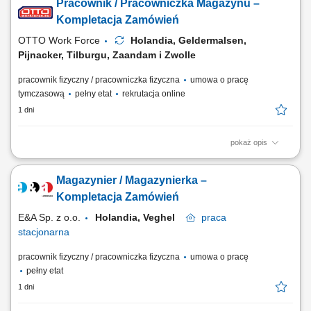
Pracownik / Pracowniczka Magazynu –
produkty za pomocą ręcznego skanera; Pakować produkty do skrzynek
lub pojemników; Podnosić produkty o różnej wadze; Pracować w
Kompletacja Zamówień
strefach o normalnej temperaturze,...
OTTO Work Force
Holandia, Geldermalsen,
Pijnacker, Tilburgu, Zaandam i Zwolle
pracownik fizyczny / pracowniczka fizyczna
umowa o pracę
tymczasową
pełny etat
rekrutacja online
1 dni
pokaż opis
Opis stanowiska: Kompletowanie zamówień przy użyciu skanera lub
systemu głosowego. Przygotowywanie produktów do wysyłki zgodnie z
Magazynier / Magazynierka –
zamówieniami klientów. Obsługa wózków magazynowych typu EPT
oraz urządzeń do transportu wewnętrznego. Zabezpieczanie palet i
Kompletacja Zamówień
przygotowywanie ich do...
E&A Sp. z o.o.
Holandia, Veghel
praca
stacjonarna
pracownik fizyczny / pracowniczka fizyczna
umowa o pracę
pełny etat
1 dni