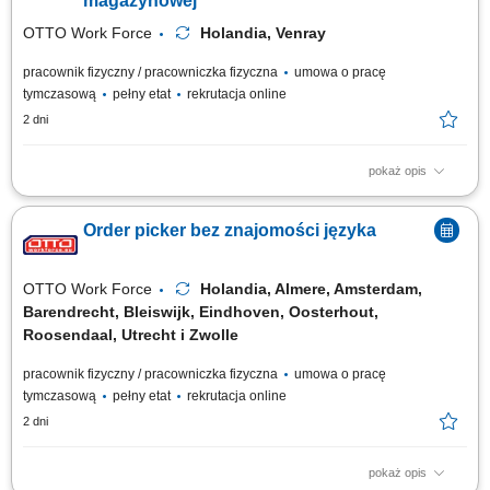
magazynowej
wykorzystaniem wózka EPT, dbanie o...
OTTO Work Force
Holandia, Venray
pracownik fizyczny / pracowniczka fizyczna
umowa o pracę
tymczasową
pełny etat
rekrutacja online
2 dni
pokaż opis
Opis stanowiska: zbieranie i kompletowanie zamówień za pomocą
skanera lub systemu głosowego; przygotowanie i zabezpieczanie palet
Order picker bez znajomości języka
przed wysyłką; obsługa elektrycznego wózka paletowego (EPT) transport
i układanie towarów w magazynie; wykonywanie zadań fizycznych
związanych z przepływem towarów;
OTTO Work Force
Holandia, Almere, Amsterdam,
Barendrecht, Bleiswijk, Eindhoven, Oosterhout,
Roosendaal, Utrecht i Zwolle
pracownik fizyczny / pracowniczka fizyczna
umowa o pracę
tymczasową
pełny etat
rekrutacja online
2 dni
pokaż opis