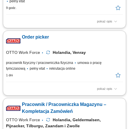
pełny etat
9 godz.
pokaż opis
Zakres obowiązków: pakowanie i układanie towaru na palety; obsługa
wózka EPT oraz OPT (pracodawca zapewnia wewnętrzne szkolenie na
Order picker
miejscu) przepakowywanie, stickerowanie; zbieranie zamówień,
przyjmowanie zwrotów; kontrola jakości, obsługa komputera do tworzenia
etykiet wysyłkowych;...
OTTO Work Force
Holandia, Venray
pracownik fizyczny / pracowniczka fizyczna
umowa o pracę
tymczasową
pełny etat
rekrutacja online
1 dni
pokaż opis
Twoje codzienne zadania Pracujesz w nowoczesnym magazynie i dbasz
o to, żeby zamówienia były kompletne. Będziesz: Kompletować produkty
Pracownik / Pracowniczka Magazynu –
za pomocą ręcznego skanera; Pakować produkty do skrzynek lub
pojemników; Podnosić produkty o różnej wadze; Pracować w strefach o
Kompletacja Zamówień
normalnej temperaturze,...
OTTO Work Force
Holandia, Geldermalsen,
Pijnacker, Tilburgu, Zaandam i Zwolle