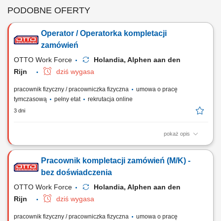
PODOBNE OFERTY
Operator / Operatorka kompletacji
zamówień
OTTO Work Force
Holandia, Alphen aan den
Rijn
dziś wygasa
pracownik fizyczny / pracowniczka fizyczna
umowa o pracę
tymczasową
pełny etat
rekrutacja online
3 dni
pokaż opis
Opis stanowiska Realizacja procesów magazynowych związanych z
przyjmowaniem i wysyłką towarów; Rozładunek dostaw oraz
Pracownik kompletacji zamówień (M/K) -
przygotowywanie przesyłek do transportu; Kompletowanie zamówień
zgodnie z dokumentacją magazynową; Sortowanie, przepakowywanie i
bez doświadczenia
przygotowywanie produktów do dalszej...
OTTO Work Force
Holandia, Alphen aan den
Rijn
dziś wygasa
pracownik fizyczny / pracowniczka fizyczna
umowa o pracę