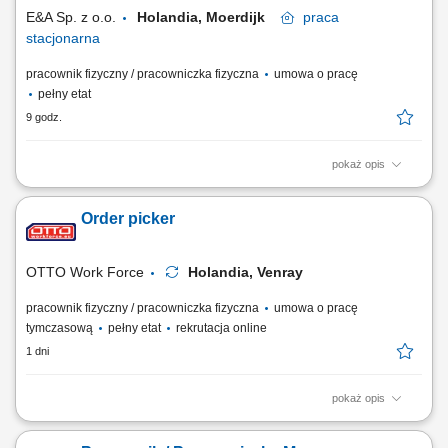
doświadczenia – wszystkiego Cię...
E&A Sp. z o.o.
Holandia, Moerdijk
praca
stacjonarna
pracownik fizyczny / pracowniczka fizyczna
umowa o pracę
pełny etat
9 godz.
pokaż opis
Zakres obowiązków: pakowanie i układanie towaru na palety; obsługa
wózka EPT oraz OPT (pracodawca zapewnia wewnętrzne szkolenie na
Order picker
miejscu) przepakowywanie, stickerowanie; zbieranie zamówień,
przyjmowanie zwrotów; kontrola jakości, obsługa komputera do
tworzenia etykiet wysyłkowych;...
OTTO Work Force
Holandia, Venray
pracownik fizyczny / pracowniczka fizyczna
umowa o pracę
tymczasową
pełny etat
rekrutacja online
1 dni
pokaż opis
Twoje codzienne zadania Pracujesz w nowoczesnym magazynie i
dbasz o to, żeby zamówienia były kompletne. Będziesz: Kompletować