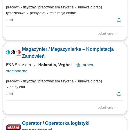
pracownik fizyczny / pracowniczka fizyczna
umowa o pracę
tymczasową
pełny etat
rekrutacja online
1 dni
pokaż opis
Opis stanowiska: Kompletowanie zamówień przy użyciu skanera lub
systemu głosowego. Przygotowywanie produktów do wysyłki zgodnie z
Magazynier / Magazynierka – Kompletacja
zamówieniami klientów. Obsługa wózków magazynowych typu EPT oraz
urządzeń do transportu wewnętrznego. Zabezpieczanie palet i
Zamówień
przygotowywanie ich do...
E&A Sp. z o.o.
Holandia, Veghel
praca
stacjonarna
pracownik fizyczny / pracowniczka fizyczna
umowa o pracę
pełny etat
1 dni
pokaż opis
Opis stanowiska kompletowanie zamówień zgodnie z listą produktów,
obsługa ręcznego skanera podczas przygotowywania wysyłek,
Operator / Operatorka logistyki
kontrolowanie jakości oraz zgodności towarów przed przekazaniem do
dalszej realizacji, transport produktów wewnątrz magazynu z