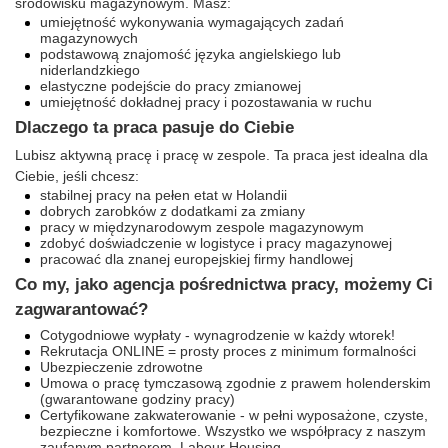
środowisku magazynowym. Masz:
umiejętność wykonywania wymagających zadań
magazynowych
podstawową znajomość języka angielskiego lub
niderlandzkiego
elastyczne podejście do pracy zmianowej
umiejętność dokładnej pracy i pozostawania w ruchu
Dlaczego ta praca pasuje do Ciebie
Lubisz aktywną pracę i pracę w zespole. Ta praca jest idealna dla
Ciebie, jeśli chcesz:
stabilnej pracy na pełen etat w Holandii
dobrych zarobków z dodatkami za zmiany
pracy w międzynarodowym zespole magazynowym
zdobyć doświadczenie w logistyce i pracy magazynowej
pracować dla znanej europejskiej firmy handlowej
Co my, jako agencja pośrednictwa pracy, możemy Ci
zagwarantować?
Cotygodniowe wypłaty - wynagrodzenie w każdy wtorek!
Rekrutacja ONLINE = prosty proces z minimum formalności
Ubezpieczenie zdrowotne
Umowa o pracę tymczasową zgodnie z prawem holenderskim
(gwarantowane godziny pracy)
Certyfikowane zakwaterowanie - w pełni wyposażone, czyste,
bezpieczne i komfortowe. Wszystko we współpracy z naszym
zaufanym partnerem, Labour Housing.