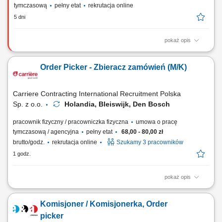
tymczasową
pełny etat
rekrutacja online
5 dni
pokaż opis
Zakres obowiązków Dopilnujesz, aby wszystkie produkty były gotowe
do wysyłki. Będziesz: ręcznie i automatycznie rozładowywać
Order Picker - Zbieracz zamówień (M/K)
przychodzące dostawy; ładować wychodzące przesyłki do transportu;
kompletować zamówienia w magazynie; rozpakowywać kartony i
sortować produkty; przygotowywać...
Carriere Contracting International Recruitment Polska
Sp. z o.o.
Holandia, Bleiswijk, Den Bosch
pracownik fizyczny / pracowniczka fizyczna
umowa o pracę
tymczasową / agencyjna
pełny etat
68,00 - 80,00 zł
brutto/godz.
rekrutacja online
Szukamy 3 pracowników
1 godz.
pokaż opis
Chcesz zacząć pracę za granicą i szukasz stabilnego zatrudnienia w
renomowanej firmie? Dołącz do zespołu magazynowego i zyskaj
Komisjoner / Komisjonerka, Order
konkurencyjne wynagrodzenie, bezpieczne zakwaterowanie oraz
wsparcie na każdym etapie pracy. Nawet jeśli nie masz dużego
picker