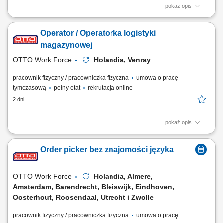
pokaż opis
Opis stanowiska kompletowanie zamówień zgodnie z listą produktów,
obsługa ręcznego skanera podczas przygotowywania wysyłek,
Operator / Operatorka logistyki
kontrolowanie jakości oraz zgodności towarów przed przekazaniem do
dalszej realizacji, transport produktów wewnątrz magazynu z
magazynowej
wykorzystaniem wózka EPT, dbanie o...
OTTO Work Force
Holandia, Venray
pracownik fizyczny / pracowniczka fizyczna
umowa o pracę
tymczasową
pełny etat
rekrutacja online
2 dni
pokaż opis
Opis stanowiska: zbieranie i kompletowanie zamówień za pomocą
skanera lub systemu głosowego; przygotowanie i zabezpieczanie palet
Order picker bez znajomości języka
przed wysyłką; obsługa elektrycznego wózka paletowego (EPT)
transport i układanie towarów w magazynie; wykonywanie zadań
fizycznych związanych z przepływem towarów;
OTTO Work Force
Holandia, Almere,
Amsterdam, Barendrecht, Bleiswijk, Eindhoven,
Oosterhout, Roosendaal, Utrecht i Zwolle
pracownik fizyczny / pracowniczka fizyczna
umowa o pracę