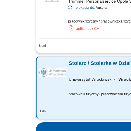
Trummer Personalservice Opole S
relokacja do:
Austria
pracownik fizyczny / pracowniczka fizy
aplikuj bez CV
8 dni
wykonywanie stolarki meblowej bądź bu
Stolarz / Stolarka w Dzi
Uniwersytet Wrocławski
Wrocł
pracownik fizyczny / pracowniczka fiz
1 dni
Główne obowiązki Wykonywanie prac st
Wykonywanie poleceń służbowych w ram