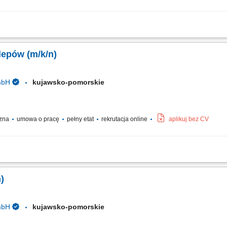
odów drewnianych; Przygotowywanie i składanie elementów stolarki budowlanej; M
rządzeń wykorzystywanych przy obróbce drewna; Szlifowanie, wykańczanie i kon
lepów (m/k/n)
mbH
kujawsko-pomorskie
czna
umowa o pracę
pełny etat
rekrutacja online
aplikuj bez CV
cja procesów pracy – od cięcia po finalny montaż; Wykonywanie wyposażenia skl
tkowej i seryjnej; Obsługa nowoczesnych maszyn do obróbki drewna; Wymagania: W
)
mbH
kujawsko-pomorskie