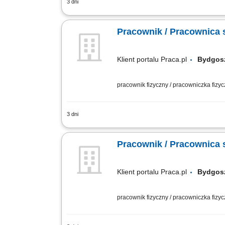
3 dni
Jakie zadania na Ciebie czekają? realiz
wykonania; utrzymywanie porządku w str
Pracownik / Pracownica s
Klient portalu Praca.pl
Bydgo
pracownik fizyczny / pracowniczka fizy
3 dni
Profesjonalna obróbka materiałów drzew
techniczne oraz aktywna sprzedaż aso
Pracownik / Pracownica s
Klient portalu Praca.pl
Bydgo
pracownik fizyczny / pracowniczka fizy