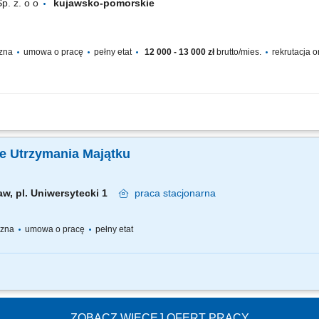
p. z. o o
kujawsko-pomorskie
czna
umowa o pracę
pełny etat
12 000 - 13 000 zł
brutto/mies.
rekrutacja o
dowlanej;praca przy produkcji;praca przy montażu;
ale Utrzymania Majątku
aw, pl. Uniwersytecki 1
praca
stacjonarna
yczna
umowa o pracę
pełny etat
olarskich oraz prowadzenie przeglądów konserwacyjnych budynków na wyznaczony
ach swoich obowiązków. Pobieranie z magazynu i rozliczanie materiałów użytyc
ZOBACZ WIĘCEJ OFERT PRACY