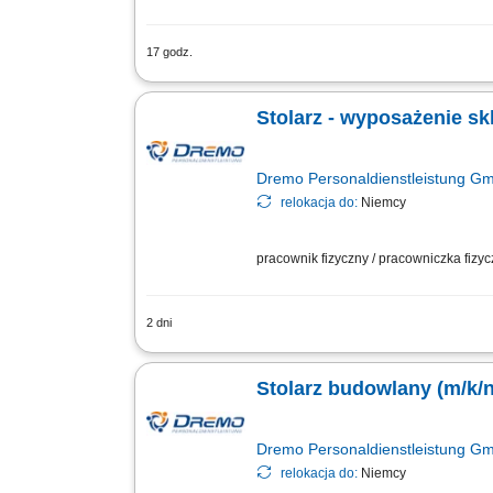
17 godz.
Twoje zadania: Produkcja i montaż sch
elementów wykończeniowych; Obsługa u
Stolarz - wyposażenie sk
Dremo Personaldienstleistung G
relokacja do:
Niemcy
pracownik fizyczny / pracowniczka fizy
2 dni
Obowiązki: Przygotowywanie i organiza
technicznym; Praca w produkcji jednos
Stolarz budowlany (m/k/n
Dremo Personaldienstleistung G
relokacja do:
Niemcy