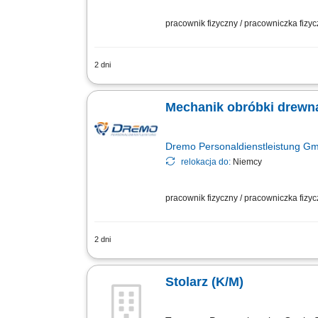
pracownik fizyczny / pracowniczka fizy
2 dni
Obowiązki: wykonywanie drewnianych sc
elementach ściennych; obsługa maszyn
Mechanik obróbki drewna 
Dremo Personaldienstleistung G
relokacja do:
Niemcy
pracownik fizyczny / pracowniczka fizy
2 dni
Obowiązki: Cięcie elementów ram oraz 
konstrukcji; Naprawa i konserwacja okie
Stolarz (K/M)