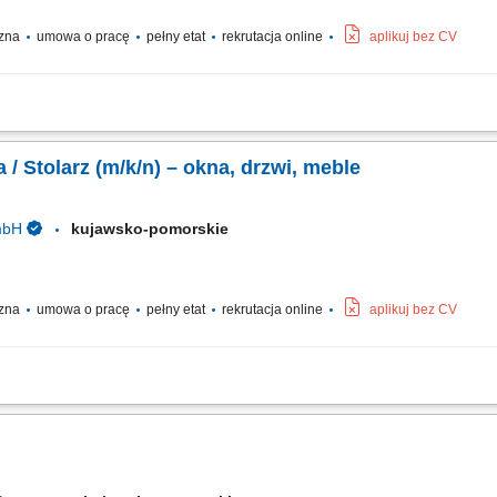
czna
umowa o pracę
pełny etat
rekrutacja online
aplikuj bez CV
hodów; montaż elementów w warsztacie (schody, ściany, okna, drzwi, okładziny ś
; obróbka i wykończenie powierzchni drewnianych; Wymagania: wykształcenie za
/ Stolarz (m/k/n) – okna, drzwi, meble
mbH
kujawsko-pomorskie
czna
umowa o pracę
pełny etat
rekrutacja online
aplikuj bez CV
płyt według wytycznych; Szlifowanie, obróbka i renowacja powierzchni drewniany
n, drzwi oraz mebli; Montaż okuć do okien i drzwi oraz ich wymiana; Kontrola jakoś