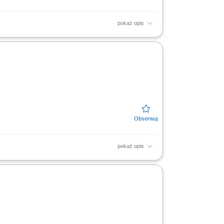
pokaż opis
ontaż okien, drzwi oraz drewnianych
trola jakości gotowych elementów;
pokaż opis
epów zgodnie z wytycznymi i rysunkiem
ykształcenie jako...