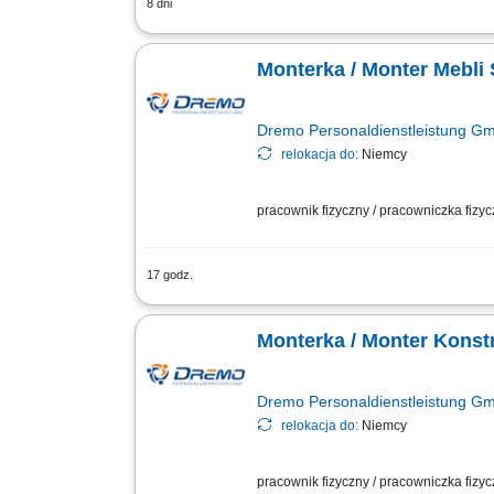
8 dni
Wykonywanie zleceń stolarskich: cięcie,
przestrzeganie zasad BHP oraz właściw
Monterka / Monter Mebli
Dremo Personaldienstleistung G
relokacja do:
Niemcy
pracownik fizyczny / pracowniczka fizy
17 godz.
Twoje zadania: Produkcja i montaż wyp
Wykonywanie elementów stolarskich zg
Monterka / Monter Konst
Dremo Personaldienstleistung G
relokacja do:
Niemcy
pracownik fizyczny / pracowniczka fizy