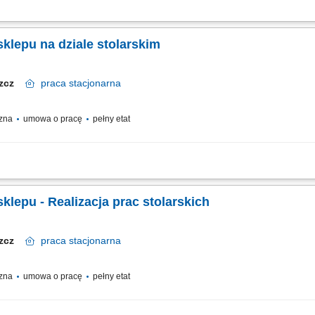
acja zleceń stolarskich (cięcie i obróbka płyt, blatów, wycinanie otworów w różnyc
efie stolarskiej, przestrzeganie zasad BHP (w tym odpowiedniego składowania i..
klepu na dziale stolarskim
szcz
praca
stacjonarna
czna
umowa o pracę
pełny etat
nych, w tym precyzyjne docinanie płyt oraz blatów przy użyciu piły formatowej i
rtymentu i usług dodatkowych. Budowanie pozytywnych doświadczeń zakupowych p
klepu - Realizacja prac stolarskich
szcz
praca
stacjonarna
czna
umowa o pracę
pełny etat