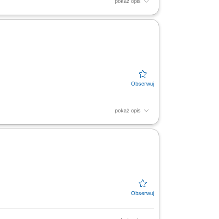
pokaż opis
h materiałach) dbając o jakość i terminowość
.
pokaż opis
 elektronarzędzi. Kompleksowe doradztwo
oprzez dobór...