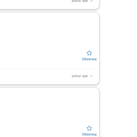
pokaż opis
ymywanie porządku w strefie stolarskiej,
pokaż opis
ięcia materiałów po końcowy montaż;
bki drewna; Dbanie o...