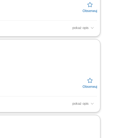
pokaż opis
cienne itp.) osadzanie okien w gotowych
wodowe lub...
pokaż opis
ch; Montaż elementów oraz składanie
ci oraz obróbka...