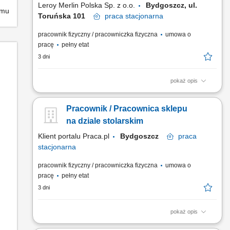
Leroy Merlin Polska Sp. z o.o.
Bydgoszcz, ul.
emu
Toruńska 101
praca
stacjonarna
pracownik fizyczny / pracowniczka fizyczna
umowa o
pracę
pełny etat
3 dni
pokaż opis
Jakie zadania na Ciebie czekają? realizacja zleceń stolarskich
(cięcie i obróbka płyt, blatów, wycinanie otworów w różnych
Pracownik / Pracownica sklepu
materiałach) dbając o jakość i terminowość wykonania;
utrzymywanie porządku w strefie stolarskiej, przestrzeganie
na dziale stolarskim
zasad BHP (w tym odpowiedniego składowania i...
Klient portalu Praca.pl
Bydgoszcz
praca
stacjonarna
pracownik fizyczny / pracowniczka fizyczna
umowa o
pracę
pełny etat
3 dni
pokaż opis
Profesjonalna obróbka materiałów drzewnych, w tym