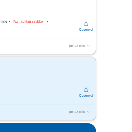
nline
aplikuj szybko
pokaż opis
pokaż opis
m rejonie. Usuwanie awarii stolarskich.
h do wykonania prac.