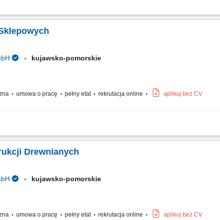
 obróbka płyt i blatów, wycinanie otworów z dbałością o jakość i terminowość; Utrz
e składowanie towarów; Aktywna sprzedaż produktów i usług, dostosowana do...
 Sklepowych
mbH
kujawsko-pomorskie
czna
umowa o pracę
pełny etat
rekrutacja online
aplikuj bez CV
osażenia dla sklepów oraz przestrzeni handlowych; Organizacja pracy od etapu c
odnie z rysunkiem technicznym; Obsługa nowoczesnych urządzeń i maszyn do obró
rukcji Drewnianych
mbH
kujawsko-pomorskie
czna
umowa o pracę
pełny etat
rekrutacja online
aplikuj bez CV