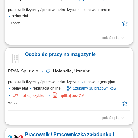
pracownik fizyczny / pracowniczka fizyczna
umowa o pracę
pełny etat
19 godz.
pokaż opis
Zakres obowiązków: magazynier / magazynierka, order picker z obsługą
wózka widłowego bocznego Reachtruck/EPT; załadunek/rozładunek
Osoba do pracy na magazynie
kontenerów; kontrola jakości; Wymagania: komunikatywna znajomość
języka angielskiego; doświadczenie na podobnym stanowisku
uprawnienia na wózki widłowe...
PRAN Sp. z o.o.
Holandia, Utrecht
pracownik fizyczny / pracowniczka fizyczna
umowa agencyjna
pełny etat
rekrutacja online
Szukamy 30 pracowników
aplikuj szybko
aplikuj bez CV
22 godz.
pokaż opis
Zakres obowiązków skanować paczki i układać je na odpowiednich
paletach; sortować i rozdzielać przesyłki według kierunku dostawy;
Pracownik / Pracowniczka załadunku i
załadowywać i rozładowywać naczepy ciężarowe; dbać o