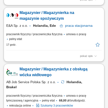
Opis stanowiska: Kompletowanie zamówień przy wykorzystaniu
nowoczesnych narzędzi magazynowych. Przygotowywanie towaru do
Magazynier / Magazynierka na
wysyłki oraz kontrola poprawności zamówień. Załadunek, rozładunek i
rozmieszczanie produktów w wyznaczonych strefach magazynu.
magazynie spożywczym
Obsługa elektrycznych urządzeń...
E&A Sp. z o.o.
Holandia, Ede
praca
stacjonarna
pracownik fizyczny / pracowniczka fizyczna
umowa o pracę
pełny etat
17 godz.
pokaż opis
Zakres obowiązków: zbieranie zamówień za pomocą zestawu
słuchawkowego w j. angielskim; rozdzielenie zamówień do
Magazynier / Magazynierka z obsługą
odpowiedniego klienta; rozładunek i załadunek towaru; sortowanie i
kontrola jakości; Wymagania: doświadczenie w magazynach
wózka widłowego
logistycznych; komunikatywna znajomość języka...
AB Job Service Polska Sp. z o.o.
Holandia,
Brakel
pracownik fizyczny / pracowniczka fizyczna
umowa o pracę
tymczasową / agencyjna
pełny etat
68,00 zł
brutto/godz.
rekrutacja online
Szukamy 3 pracowników