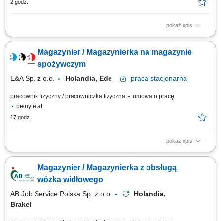
2 godz.
pokaż opis
Opis stanowiska: Kompletowanie zamówień przy wykorzystaniu
nowoczesnych narzędzi magazynowych. Przygotowywanie towaru do
Magazynier / Magazynierka na magazynie
wysyłki oraz kontrola poprawności zamówień. Załadunek, rozładunek i
rozmieszczanie produktów w wyznaczonych strefach magazynu. Obsługa
spożywczym
elektrycznych urządzeń...
E&A Sp. z o.o.
Holandia, Ede
praca
stacjonarna
pracownik fizyczny / pracowniczka fizyczna
umowa o pracę
pełny etat
17 godz.
pokaż opis
Zakres obowiązków: zbieranie zamówień za pomocą zestawu
słuchawkowego w j. angielskim; rozdzielenie zamówień do
Magazynier / Magazynierka z obsługą
odpowiedniego klienta; rozładunek i załadunek towaru; sortowanie i
kontrola jakości; Wymagania: doświadczenie w magazynach
wózka widłowego
logistycznych; komunikatywna znajomość języka...
AB Job Service Polska Sp. z o.o.
Holandia,
Brakel