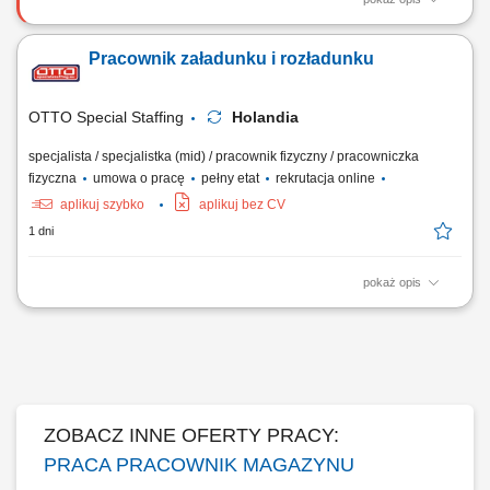
Opis stanowiska Przyjmowanie dostaw oraz przygotowywanie towarów
do wysyłki; Załadunek i rozładunek produktów przy wykorzystaniu
Pracownik załadunku i rozładunku
dostępnych narzędzi magazynowych; Kompletacja zamówień i
przygotowywanie paczek dla klientów; Sortowanie oraz kontrola jakości
produktów; Dbanie o...
OTTO Special Staffing
Holandia
specjalista / specjalistka (mid) / pracownik fizyczny / pracowniczka
fizyczna
umowa o pracę
pełny etat
rekrutacja online
aplikuj szybko
aplikuj bez CV
1 dni
pokaż opis
Twoje codzienne zadania Będziesz zarządzać przepływem wyrobów
stalowych przyjeżdżających do zakładu i opuszczających go. Będziesz:
ładować i rozładowywać ciężarówki różnymi rodzajami stali
konstrukcyjnej. Obsługuj suwnicę, aby przemieszczać duże i ciężkie
elementy stalowe....
ZOBACZ INNE OFERTY PRACY:
PRACA PRACOWNIK MAGAZYNU