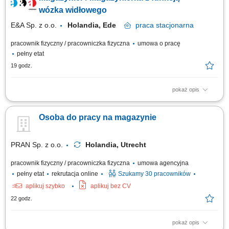
Oznaczanie skrzyń i prowadzenie bieżącej dokumentacji magazynowej;...
wózka widłowego
E&A Sp. z o.o.
Holandia, Ede
praca
stacjonarna
pracownik fizyczny / pracowniczka fizyczna
umowa o pracę
pełny etat
19 godz.
pokaż opis
Zakres obowiązków: magazynier / magazynierka, order picker z obsługą
wózka widłowego bocznego Reachtruck/EPT; załadunek/rozładunek
Osoba do pracy na magazynie
kontenerów; kontrola jakości; Wymagania: komunikatywna znajomość
języka angielskiego; doświadczenie na podobnym stanowisku
uprawnienia na wózki widłowe...
PRAN Sp. z o.o.
Holandia, Utrecht
pracownik fizyczny / pracowniczka fizyczna
umowa agencyjna
pełny etat
rekrutacja online
Szukamy 30 pracowników
aplikuj szybko
aplikuj bez CV
22 godz.
pokaż opis