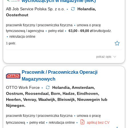
wychodzących w magazynie (M/K)
AB Job Service Polska Sp. z o.o.
Holandia,
Oosterhout
pracownik fizyczny / pracowniczka fizyczna
umowa o pracę
tymczasową / agencyjna
pełny etat
63,00 - 69,00 zł
brutto/godz.
rekrutacja online
1 godz.
pokaż opis
Nasz Klient to to nowoczesna firma logistyczna z siedzibą w Oosterhout
(Holandia), specjalizująca się w organizacji transportu i zarządzaniu
Pracownik / Pracowniczka Operacji
łańcuchem dostaw na terenie Europy. Firma koncentruje się na spedycji i
logistyce intermodalnej, łącząc transport drogowy z innymi formami
Magazynowych
przewozu,...
OTTO Work Force
Holandia, Amsterdam,
Oostrum, Roosendaal, Born, Hadze, Eindhoven,
Heerlen, Venray, Waalwijk, Bleiswijk, Nieuwegein lub
Nijmegen.
pracownik fizyczny / pracowniczka fizyczna
umowa o pracę
tymczasową
pełny etat
rekrutacja online
aplikuj bez CV