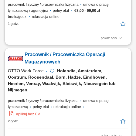
pracownik fizyczny / pracowniczka fizyczna
umowa o pracę
tymczasową / agencyjna
pełny etat
63,00 - 69,00 zł
brutto/godz.
rekrutacja online
1 godz.
pokaż opis
Nasz Klient to to nowoczesna firma logistyczna z siedzibą w Oosterhout
(Holandia), specjalizująca się w organizacji transportu i zarządzaniu
Pracownik / Pracowniczka Operacji
łańcuchem dostaw na terenie Europy. Firma koncentruje się na spedycji
i logistyce intermodalnej, łącząc transport drogowy z innymi formami
Magazynowych
przewozu,...
OTTO Work Force
Holandia, Amsterdam,
Oostrum, Roosendaal, Born, Hadze, Eindhoven,
Heerlen, Venray, Waalwijk, Bleiswijk, Nieuwegein lub
Nijmegen.
pracownik fizyczny / pracowniczka fizyczna
umowa o pracę
tymczasową
pełny etat
rekrutacja online
aplikuj bez CV
2 godz.
pokaż opis