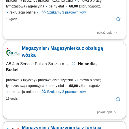
pracownik fizyczny / pracowniczka fizyczna
umowa o pracę
tymczasową / agencyjna
pełny etat
68,00 zł
brutto/godz.
rekrutacja online
Szukamy 3 pracowników
18 godz.
pokaż opis
Zadania: Obsługa wózka widłowego przy pracach załadunkowych i
magazynowych; Bieżąca obsługa skrzyń oraz opakowań big-bag na hali
Magazynier / Magazynierka z obsługą
produkcyjnej; Rejestracja stany magazynowych i lokalizacji materiałów w
systemie ERP; Przygotowanie towaru do wysyłki na podstawie list
wózka
kompletacji; Opisywanie...
AB Job Service Polska Sp. z o.o.
Holandia,
Brakel
pracownik fizyczny / pracowniczka fizyczna
umowa o pracę
tymczasową / agencyjna
pełny etat
68,00 zł
brutto/godz.
rekrutacja online
Szukamy 3 pracowników
18 godz.
pokaż opis
Obowiązki: Załadunek, rozładunek oraz transport wewnętrzny surowców
wózkiem widłowym; Zarządzanie zapasami skrzyń oraz worków typu big-
Magazynier / Magazynierka z funkcją
bag; Ewidencjonowanie ruchu towarów i ich lokalizacji w systemie ERP;