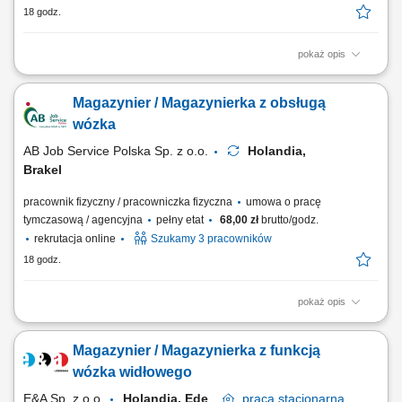
18 godz.
pokaż opis
Zadania: Obsługa wózka widłowego przy pracach załadunkowych i
magazynowych; Bieżąca obsługa skrzyń oraz opakowań big-bag na
Magazynier / Magazynierka z obsługą
hali produkcyjnej; Rejestracja stany magazynowych i lokalizacji
materiałów w systemie ERP; Przygotowanie towaru do wysyłki na
wózka
podstawie list kompletacji; Opisywanie...
AB Job Service Polska Sp. z o.o.
Holandia,
Brakel
pracownik fizyczny / pracowniczka fizyczna
umowa o pracę
tymczasową / agencyjna
pełny etat
68,00 zł
brutto/godz.
rekrutacja online
Szukamy 3 pracowników
18 godz.
pokaż opis
Obowiązki: Załadunek, rozładunek oraz transport wewnętrzny
surowców wózkiem widłowym; Zarządzanie zapasami skrzyń oraz
Magazynier / Magazynierka z funkcją
worków typu big-bag; Ewidencjonowanie ruchu towarów i ich lokalizacji
w systemie ERP; Oznaczanie skrzyń i prowadzenie bieżącej
wózka widłowego
dokumentacji magazynowej;...
E&A Sp. z o.o.
Holandia, Ede
praca
stacjonarna