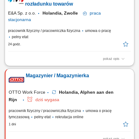
bezpieczeństwo przesyłek podczas transportu; utrzymywać porządek na
rozładunku towarów
stanowisku pracy;
E&A Sp. z o.o.
Holandia, Zwolle
praca
stacjonarna
pracownik fizyczny / pracowniczka fizyczna
umowa o pracę
pełny etat
24 godz.
pokaż opis
Zakres obowiązków: załadunek oraz rozładunek sortowanie elektroniki;
kontrola jakości produktów (np. kwalifikację ich jako uszkodzone itp.)
Magazynier / Magazynierka
zbieranie zamówień za pomocą skanera; Wymagania: znajomość
języka angielskiego w stopniu komunikatywnym; gotowość do pracy w
systemie zmianowym;...
OTTO Work Force
Holandia, Alphen aan den
Rijn
dziś wygasa
pracownik fizyczny / pracowniczka fizyczna
umowa o pracę
tymczasową
pełny etat
rekrutacja online
1 dni
pokaż opis