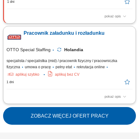
1 dni
pokaż opis
Opis stanowiska Przyjmowanie dostaw oraz przygotowywanie towarów
do wysyłki; Załadunek i rozładunek produktów przy wykorzystaniu
Pracownik załadunku i rozładunku
dostępnych narzędzi magazynowych; Kompletacja zamówień i
przygotowywanie paczek dla klientów; Sortowanie oraz kontrola jakości
produktów; Dbanie o...
OTTO Special Staffing
Holandia
specjalista / specjalistka (mid) / pracownik fizyczny / pracowniczka
fizyczna
umowa o pracę
pełny etat
rekrutacja online
aplikuj szybko
aplikuj bez CV
1 dni
pokaż opis
Twoje codzienne zadania Będziesz zarządzać przepływem wyrobów
stalowych przyjeżdżających do zakładu i opuszczających go. Będziesz:
ładować i rozładowywać ciężarówki różnymi rodzajami stali
ZOBACZ WIĘCEJ OFERT PRACY
konstrukcyjnej. Obsługuj suwnicę, aby przemieszczać duże i ciężkie
elementy stalowe....