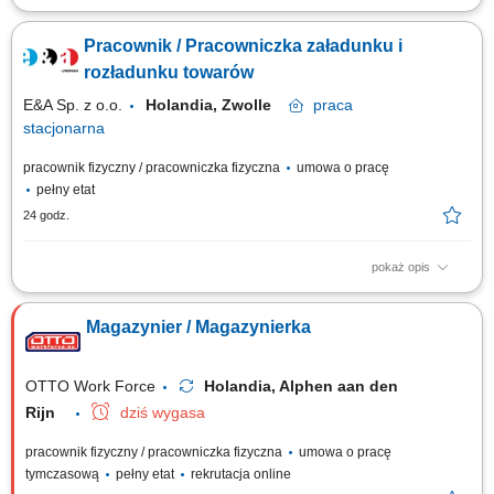
Zakres obowiązków skanować paczki i układać je na odpowiednich
paletach; sortować i rozdzielać przesyłki według kierunku dostawy;
Pracownik / Pracowniczka załadunku i
załadowywać i rozładowywać naczepy ciężarowe; dbać o
bezpieczeństwo przesyłek podczas transportu; utrzymywać porządek na
rozładunku towarów
stanowisku pracy;
E&A Sp. z o.o.
Holandia, Zwolle
praca
stacjonarna
pracownik fizyczny / pracowniczka fizyczna
umowa o pracę
pełny etat
24 godz.
pokaż opis
Zakres obowiązków: załadunek oraz rozładunek sortowanie elektroniki;
kontrola jakości produktów (np. kwalifikację ich jako uszkodzone itp.)
Magazynier / Magazynierka
zbieranie zamówień za pomocą skanera; Wymagania: znajomość języka
angielskiego w stopniu komunikatywnym; gotowość do pracy w systemie
zmianowym;...
OTTO Work Force
Holandia, Alphen aan den
Rijn
dziś wygasa
pracownik fizyczny / pracowniczka fizyczna
umowa o pracę
tymczasową
pełny etat
rekrutacja online