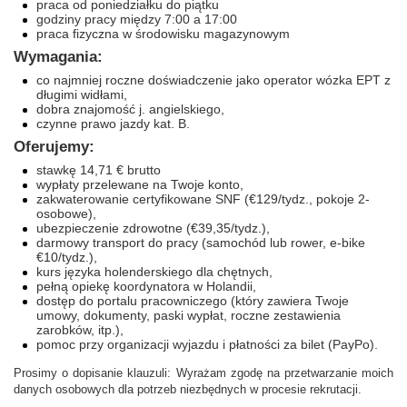
praca od poniedziałku do piątku
godziny pracy między 7:00 a 17:00
praca fizyczna w środowisku magazynowym
Wymagania:
co najmniej roczne doświadczenie jako operator wózka EPT z
długimi widłami,
dobra znajomość j. angielskiego,
czynne prawo jazdy kat. B.
Oferujemy:
stawkę 14,71 € brutto
wypłaty przelewane na Twoje konto,
zakwaterowanie certyfikowane SNF (€129/tydz., pokoje 2-
osobowe),
ubezpieczenie zdrowotne (€39,35/tydz.),
darmowy transport do pracy (samochód lub rower, e-bike
€10/tydz.),
kurs języka holenderskiego dla chętnych,
pełną opiekę koordynatora w Holandii,
dostęp do portalu pracowniczego (który zawiera Twoje
umowy, dokumenty, paski wypłat, roczne zestawienia
zarobków, itp.),
pomoc przy organizacji wyjazdu i płatności za bilet (PayPo).
Prosimy o dopisanie klauzuli: Wyrażam zgodę na przetwarzanie moich
danych osobowych dla potrzeb niezbędnych w procesie rekrutacji.