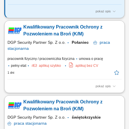
pokaż opis
Zakres obowiązków: Zapewnienie bezpieczeństwa na terenie biura
(patrole, kontrola dostępu, monitoring). Reagowanie na incydenty i
Kwalifikowany Pracownik Ochrony z
podejrzane sytuacje (w tym tailgating). Obsługa systemów ochrony
(Guard Tour, kontrola dostępu, monitoring parkingu). Eskorta i asysta
Pozwoleniem na Broń (K/M)
dla osób wymagających...
DGP Security Partner Sp. Z o.o.
Połaniec
praca
stacjonarna
pracownik fizyczny / pracowniczka fizyczna
umowa o pracę
pełny etat
aplikuj szybko
aplikuj bez CV
1 dni
pokaż opis
Opis stanowiska: Patrolowanie obiektu; Kontrolowanie ruchu pojazdów;
Ochrona osób i mienia;
Kwalifikowany Pracownik Ochrony z
Pozwoleniem na Broń (K/M)
DGP Security Partner Sp. Z o.o.
świętokrzyskie
praca
stacjonarna