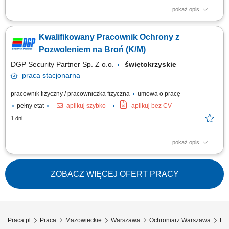
pokaż opis
Opis stanowiska: Patrolowanie obiektu; Kontrolowanie ruchu pojazdów;
Ochrona osób i mienia;
Kwalifikowany Pracownik Ochrony z
Pozwoleniem na Broń (K/M)
DGP Security Partner Sp. Z o.o.
świętokrzyskie
praca
stacjonarna
pracownik fizyczny / pracowniczka fizyczna
umowa o pracę
pełny etat
aplikuj szybko
aplikuj bez CV
1 dni
pokaż opis
Opis stanowiska: Patrolowanie obiektu; Kontrolowanie ruchu pojazdów;
Ochrona osób i mienia;
ZOBACZ WIĘCEJ OFERT PRACY
Praca.pl
Praca
Mazowieckie
Warszawa
Ochroniarz Warszawa
Pra