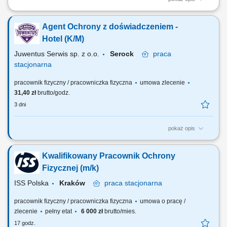
Zapewnienie stałego nadzoru nad majątkiem firmy oraz prewencja
przed uszkodzeniem lub utratą wyposażenia. Rejestrowanie wjazdów i
Agent Ochrony z doświadczeniem -
wyjazdów transportów towarowych wraz z wpisywaniem wag ładunków
do systemu. Odbywanie stałych obchodów kontrolnych po
Hotel (K/M)
wyznaczonym terenie w celu weryfikacji...
Juwentus Serwis sp. z o.o.
Serock
praca
stacjonarna
pracownik fizyczny / pracowniczka fizyczna
umowa zlecenie
31,40 zł
brutto/godz.
3 dni
pokaż opis
ZADANIA: działania związane z ochroną fizyczną mienia; obchody
kontrolne; raportowanie; obsługa komputera;
Kwalifikowany Pracownik Ochrony
Fizycznej (m/k)
ISS Polska
Kraków
praca
stacjonarna
pracownik fizyczny / pracowniczka fizyczna
umowa o pracę /
zlecenie
pełny etat
6 000 zł
brutto/mies.
17 godz.