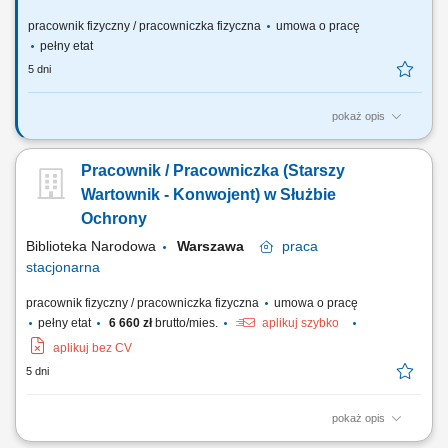
pracownik fizyczny / pracowniczka fizyczna
umowa o pracę
pełny etat
5 dni
pokaż opis
Jakie będą Twoje obowiązki? Realizacja zadań bezpośredniej ochrony
fizycznej obiektu podlegającego obowiązkowej ochronie, m.in. poprzez
Pracownik / Pracowniczka (Starszy
wykonywanie zadań i czynności na posterunkach stałych i w patrolu
pieszym; Zapewnienie bezpieczeństwa ochranianego obiektu; Obsługa
Wartownik - Konwojent) w Służbie
elektronicznych...
Ochrony
Biblioteka Narodowa
Warszawa
praca
stacjonarna
pracownik fizyczny / pracowniczka fizyczna
umowa o pracę
pełny etat
6 660 zł
brutto/mies.
aplikuj szybko
aplikuj bez CV
5 dni
pokaż opis
Wymagania niezbędne: wpis na listę kwalifikowanych pracowników