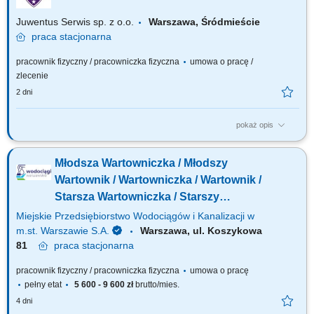
Juwentus Serwis sp. z o.o.
Warszawa, Śródmieście
praca
stacjonarna
pracownik fizyczny / pracowniczka fizyczna
umowa o pracę /
zlecenie
2 dni
pokaż opis
ZAKRES CZYNNOŚCI: wykonywanie czynności związanych z ochroną
fizyczną mienia; obchody kontrolne obiektu; obsługa gości
Młodsza Wartowniczka / Młodszy
przychodzących na obiekt; przygotowanie kart dostępu obsługa
monitoringu; współpraca z pracownikami budynku i administracją
Wartownik / Wartowniczka / Wartownik /
OCZEKUJEMY: zaświadczenia o niekaralności;...
Starsza Wartowniczka / Starszy
Wartownik (k/m/n)
Miejskie Przedsiębiorstwo Wodociągów i Kanalizacji w
m.st. Warszawie S.A.
Warszawa, ul. Koszykowa
81
praca
stacjonarna
pracownik fizyczny / pracowniczka fizyczna
umowa o pracę
pełny etat
5 600 - 9 600 zł
brutto/mies.
4 dni