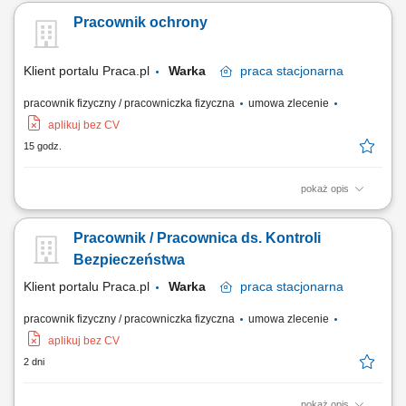
ochrony fizycznej; legitymacja osoby dopuszczonej do posiadania
Pracownik ochrony
broni. Od kandydatów/kandydatek oczekujemy: dobrej znajomości
przepisów związanych z ochroną osób i mienia; doświadczenia w pracy
na podobnym stanowisku (WSO,...
Klient portalu Praca.pl
Warka
praca
stacjonarna
pracownik fizyczny / pracowniczka fizyczna
umowa zlecenie
aplikuj bez CV
15 godz.
pokaż opis
ochrona przed włamaniem do obiektu; ochrona przed kradzieżą z
włamaniem lub uszkodzeniem wyposażenia w obiekcie; prowadzenie
Pracownik / Pracownica ds. Kontroli
ewidencji wydarzeń i podejmowanych interwencji; wykonywanie
obchodów terenu zapisywanie wag samochodów z załadunkiem i bez
Bezpieczeństwa
załadunku towaru sumiennego i dokładnego...
Klient portalu Praca.pl
Warka
praca
stacjonarna
pracownik fizyczny / pracowniczka fizyczna
umowa zlecenie
aplikuj bez CV
2 dni
pokaż opis