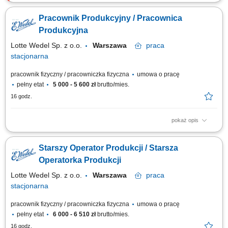
Sprawdź mieszankę zadań, które czekają na Ciebie w nowej pracy.
Będzie słodko! koordynowanie pracy zespołu w obrębie przypisanego
Pracownik Produkcyjny / Pracownica
fragmentu procesu produkcyjnego; obsługa i nadzór nad kluczowymi
maszynami oraz kontrola parametrów technologicznych; zapewnienie
Produkcyjna
jakości wyrobów zgodnie z...
Lotte Wedel Sp. z o.o.
Warszawa
praca
stacjonarna
pracownik fizyczny / pracowniczka fizyczna
umowa o pracę
pełny etat
5 000 - 5 600 zł
brutto/mies.
16 godz.
pokaż opis
Sprawdź mieszankę zadań, które czekają na Ciebie w nowej pracy.
Będzie słodko! Sprawne odbieranie wyrobów z taśmy produkcyjnej oraz
Starszy Operator Produkcji / Starsza
ich bieżące konfekcjonowanie. Pakowanie asortymentu w opakowania
zbiorcze i precyzyjne układanie kartonów na paletach. Obsługa ręcznych
Operatorka Produkcji
wózków...
Lotte Wedel Sp. z o.o.
Warszawa
praca
stacjonarna
pracownik fizyczny / pracowniczka fizyczna
umowa o pracę
pełny etat
6 000 - 6 510 zł
brutto/mies.
16 godz.