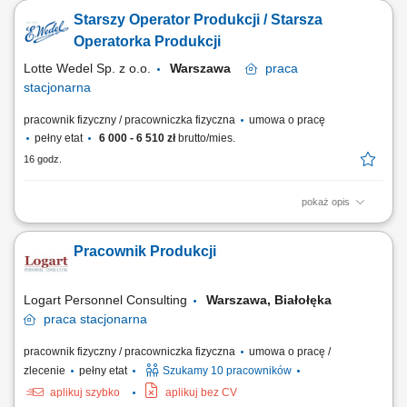
Będzie słodko! Sprawne odbieranie wyrobów z taśmy produkcyjnej oraz
Starszy Operator Produkcji / Starsza
ich bieżące konfekcjonowanie. Pakowanie asortymentu w opakowania
zbiorcze i precyzyjne układanie kartonów na paletach. Obsługa
Operatorka Produkcji
ręcznych wózków...
Lotte Wedel Sp. z o.o.
Warszawa
praca
stacjonarna
pracownik fizyczny / pracowniczka fizyczna
umowa o pracę
pełny etat
6 000 - 6 510 zł
brutto/mies.
16 godz.
pokaż opis
Sprawdź mieszankę zadań, które czekają na Ciebie w nowej pracy.
Będzie słodko! Prowadzenie ciągłego procesu produkcyjnego na
Pracownik Produkcji
wyznaczonym odcinku zgodnie z normami technologicznymi.
Monitorowanie parametrów roboczych maszyn oraz przeprowadzanie
podstawowych prac konserwacyjnych i...
Logart Personnel Consulting
Warszawa, Białołęka
praca
stacjonarna
pracownik fizyczny / pracowniczka fizyczna
umowa o pracę /
zlecenie
pełny etat
Szukamy 10 pracowników
aplikuj szybko
aplikuj bez CV