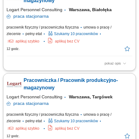
magazynowy
Logart Personnel Consulting
Warszawa, Białołęka
praca
stacjonarna
pracownik fizyczny / pracowniczka fizyczna
umowa o pracę /
zlecenie
pełny etat
Szukamy 10 pracowników
aplikuj szybko
aplikuj bez CV
12 godz.
pokaż opis
Zakres obowiązków: Obsługa maszyn i urządzeń na linii produkcyjnej;
Montaż, pakowanie oraz kontrolowanie jakości produktów; Przyjmowanie,
Pracowniczka / Pracownik produkcyjno-
kompletowanie i wydawanie towarów; Prawidłowe rozmieszczanie
asortymentu w strefie magazynu; Dbanie o porządek i czystość na
magazynowy
stanowisku pracy;
Logart Personnel Consulting
Warszawa, Targówek
praca
stacjonarna
pracownik fizyczny / pracowniczka fizyczna
umowa o pracę /
zlecenie
pełny etat
Szukamy 10 pracowników
aplikuj szybko
aplikuj bez CV
12 godz.