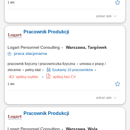
1 dni
pokaż opis
Opis stanowiska: Wykonywanie prac związanych z bieżącą produkcją;
Obsługa maszyn i urządzeń produkcyjnych; Kontrola jakości
Pracownik Produkcji
wytwarzanych produktów; Montaż produktów; Dbanie o porządek i
bezpieczeństwo na stanowisku pracy; Współpraca z pozostałymi
działami firmy;
Logart Personnel Consulting
Warszawa, Targówek
praca
stacjonarna
pracownik fizyczny / pracowniczka fizyczna
umowa o pracę /
zlecenie
pełny etat
Szukamy 10 pracowników
aplikuj szybko
aplikuj bez CV
1 dni
pokaż opis
Opis stanowiska: Wykonywanie prac związanych z bieżącą produkcją;
Obsługa maszyn i urządzeń produkcyjnych; Kontrola jakości
Pracownik Produkcji
wytwarzanych produktów; Montaż produktów; Dbanie o porządek i
bezpieczeństwo na stanowisku pracy; Współpraca z pozostałymi
działami firmy;
Logart Personnel Consulting
Warszawa, Wola