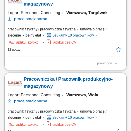
rozmieszczanie asortymentu w strefie magazynu; Dbanie o porządek i
magazynowy
czystość na stanowisku pracy;
Logart Personnel Consulting
Warszawa, Targówek
praca
stacjonarna
pracownik fizyczny / pracowniczka fizyczna
umowa o pracę /
zlecenie
pełny etat
Szukamy 10 pracowników
aplikuj szybko
aplikuj bez CV
12 godz.
pokaż opis
Zakres obowiązków: Obsługa maszyn i urządzeń na linii produkcyjnej;
Montaż, pakowanie oraz kontrolowanie jakości produktów;
Pracowniczka / Pracownik produkcyjno-
Przyjmowanie, kompletowanie i wydawanie towarów; Prawidłowe
rozmieszczanie asortymentu w strefie magazynu; Dbanie o porządek i
magazynowy
czystość na stanowisku pracy;
Logart Personnel Consulting
Warszawa, Wola
praca
stacjonarna
pracownik fizyczny / pracowniczka fizyczna
umowa o pracę /
zlecenie
pełny etat
Szukamy 10 pracowników
aplikuj szybko
aplikuj bez CV