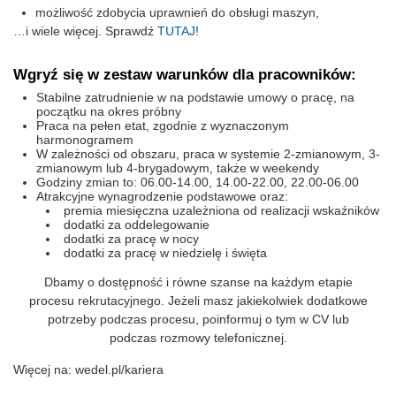
możliwość zdobycia uprawnień do obsługi maszyn,
…i wiele więcej. Sprawdź
TUTAJ
!
Wgryź się w zestaw warunków dla pracowników:
Stabilne zatrudnienie w na podstawie umowy o pracę, na
początku na okres próbny
Praca na pełen etat, zgodnie z wyznaczonym
harmonogramem
W zależności od obszaru, praca w systemie 2-zmianowym, 3-
zmianowym lub 4-brygadowym, także w weekendy
Godziny zmian to: 06.00-14.00, 14.00-22.00, 22.00-06.00
Atrakcyjne wynagrodzenie podstawowe oraz:
premia miesięczna uzależniona od realizacji wskaźników
dodatki za oddelegowanie
dodatki za pracę w nocy
dodatki za pracę w niedzielę i święta
Dbamy o dostępność i równe szanse na każdym etapie
procesu rekrutacyjnego. Jeżeli masz jakiekolwiek dodatkowe
potrzeby podczas procesu, poinformuj o tym w CV lub
podczas rozmowy telefonicznej.
Więcej na: wedel.pl/kariera