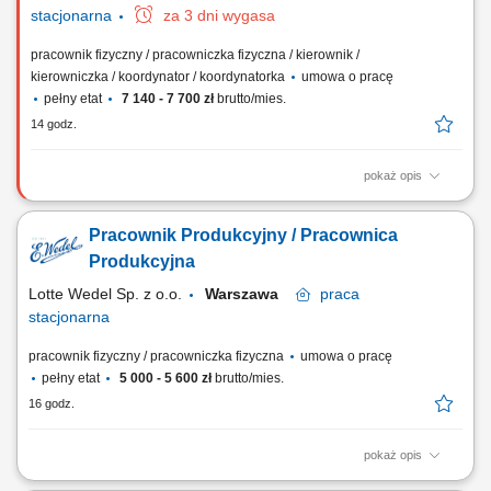
stacjonarna
za 3 dni wygasa
pracownik fizyczny / pracowniczka fizyczna / kierownik /
kierowniczka / koordynator / koordynatorka
umowa o pracę
pełny etat
7 140 - 7 700 zł
brutto/mies.
14 godz.
pokaż opis
Sprawdź mieszankę zadań, które czekają na Ciebie w nowej pracy.
Będzie słodko! koordynowanie pracy zespołu w obrębie przypisanego
Pracownik Produkcyjny / Pracownica
fragmentu procesu produkcyjnego; obsługa i nadzór nad kluczowymi
maszynami oraz kontrola parametrów technologicznych; zapewnienie
Produkcyjna
jakości wyrobów zgodnie z...
Lotte Wedel Sp. z o.o.
Warszawa
praca
stacjonarna
pracownik fizyczny / pracowniczka fizyczna
umowa o pracę
pełny etat
5 000 - 5 600 zł
brutto/mies.
16 godz.
pokaż opis
Sprawdź mieszankę zadań, które czekają na Ciebie w nowej pracy.