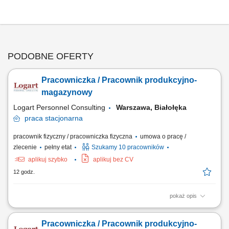
PODOBNE OFERTY
Pracowniczka / Pracownik produkcyjno-
magazynowy
Logart Personnel Consulting
Warszawa, Białołęka
praca
stacjonarna
pracownik fizyczny / pracowniczka fizyczna
umowa o pracę /
zlecenie
pełny etat
Szukamy 10 pracowników
aplikuj szybko
aplikuj bez CV
12 godz.
pokaż opis
Zakres obowiązków: Obsługa maszyn i urządzeń na linii produkcyjnej;
Montaż, pakowanie oraz kontrolowanie jakości produktów;
Pracowniczka / Pracownik produkcyjno-
Przyjmowanie, kompletowanie i wydawanie towarów; Prawidłowe