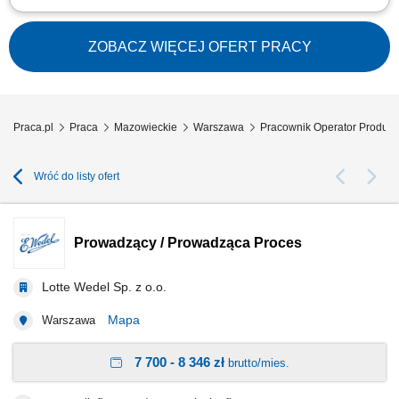
Opis stanowiska: Wykonywanie prac związanych z bieżącą produkcją;
Obsługa maszyn i urządzeń produkcyjnych; Kontrola jakości
wytwarzanych produktów; Montaż produktów; Dbanie o porządek i
ZOBACZ WIĘCEJ OFERT PRACY
bezpieczeństwo na stanowisku pracy; Współpraca z pozostałymi działami
firmy;
Praca.pl
Praca
Mazowieckie
Warszawa
Pracownik Operator Produkc
Wróć do listy ofert
Prowadzący / Prowadząca Proces
Lotte Wedel Sp. z o.o.
Mapa
Warszawa
7 700 - 8 346 zł
brutto/mies.