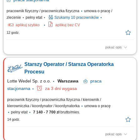
pracownik fizyczny / pracowniczka fizyczna
umowa o pracę /
zlecenie
pełny etat
Szukamy 10 pracowników
aplikuj szybko
aplikuj bez CV
12 godz.
pokaż opis
Zakres obowiązków: Obsługa maszyn i urządzeń na linii produkcyjnej;
Montaż, pakowanie oraz kontrolowanie jakości produktów; Przyjmowanie,
Starszy Operator / Starsza Operatorka
kompletowanie i wydawanie towarów; Prawidłowe rozmieszczanie
asortymentu w strefie magazynu; Dbanie o porządek i czystość na
Procesu
stanowisku pracy;
Lotte Wedel Sp. z o.o.
Warszawa
praca
stacjonarna
za 3 dni wygasa
pracownik fizyczny / pracowniczka fizyczna / kierownik /
kierowniczka / koordynator / koordynatorka
umowa o pracę
pełny etat
7 140 - 7 700 zł
brutto/mies.
14 godz.
pokaż opis