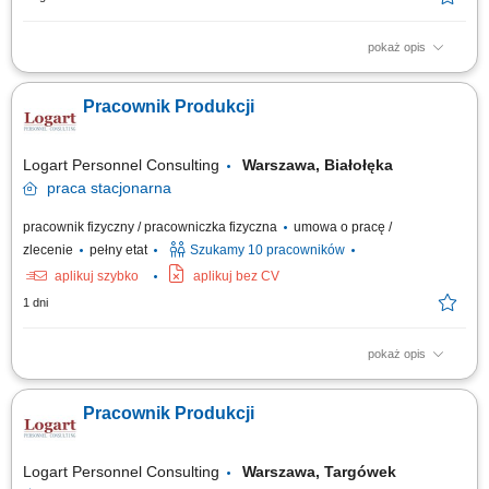
pokaż opis
Sprawdź mieszankę zadań, które czekają na Ciebie w nowej pracy.
Będzie słodko! Prowadzenie ciągłego procesu produkcyjnego na
Pracownik Produkcji
wyznaczonym odcinku zgodnie z normami technologicznymi.
Monitorowanie parametrów roboczych maszyn oraz przeprowadzanie
podstawowych prac konserwacyjnych i...
Logart Personnel Consulting
Warszawa, Białołęka
praca
stacjonarna
pracownik fizyczny / pracowniczka fizyczna
umowa o pracę /
zlecenie
pełny etat
Szukamy 10 pracowników
aplikuj szybko
aplikuj bez CV
1 dni
pokaż opis
Opis stanowiska: Wykonywanie prac związanych z bieżącą produkcją;
Obsługa maszyn i urządzeń produkcyjnych; Kontrola jakości
Pracownik Produkcji
wytwarzanych produktów; Montaż produktów; Dbanie o porządek i
bezpieczeństwo na stanowisku pracy; Współpraca z pozostałymi działami
firmy;
Logart Personnel Consulting
Warszawa, Targówek