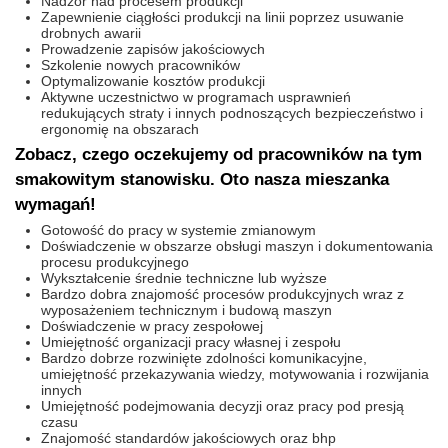
Nadzór nad procesem produkcji
Zapewnienie ciągłości produkcji na linii poprzez usuwanie
drobnych awarii
Prowadzenie zapisów jakościowych
Szkolenie nowych pracowników
Optymalizowanie kosztów produkcji
Aktywne uczestnictwo w programach usprawnień
redukujących straty i innych podnoszących bezpieczeństwo i
ergonomię na obszarach
Zobacz, czego oczekujemy od pracowników na tym
smakowitym stanowisku. Oto nasza mieszanka
wymagań!
Gotowość do pracy w systemie zmianowym
Doświadczenie w obszarze obsługi maszyn i dokumentowania
procesu produkcyjnego
Wykształcenie średnie techniczne lub wyższe
Bardzo dobra znajomość procesów produkcyjnych wraz z
wyposażeniem technicznym i budową maszyn
Doświadczenie w pracy zespołowej
Umiejętność organizacji pracy własnej i zespołu
Bardzo dobrze rozwinięte zdolności komunikacyjne,
umiejętność przekazywania wiedzy, motywowania i rozwijania
innych
Umiejętność podejmowania decyzji oraz pracy pod presją
czasu
Znajomość standardów jakościowych oraz bhp