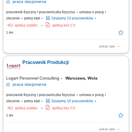
praca
stacjonarna
pracownik fizyczny / pracowniczka fizyczna
umowa o pracę /
zlecenie
pełny etat
Szukamy 10 pracowników
aplikuj szybko
aplikuj bez CV
1 dni
pokaż opis
Opis stanowiska: Wykonywanie prac związanych z bieżącą produkcją;
Obsługa maszyn i urządzeń produkcyjnych; Kontrola jakości
Pracownik Produkcji
wytwarzanych produktów; Montaż produktów; Dbanie o porządek i
bezpieczeństwo na stanowisku pracy; Współpraca z pozostałymi działami
firmy;
Logart Personnel Consulting
Warszawa, Wola
praca
stacjonarna
pracownik fizyczny / pracowniczka fizyczna
umowa o pracę /
zlecenie
pełny etat
Szukamy 10 pracowników
aplikuj szybko
aplikuj bez CV
1 dni
pokaż opis