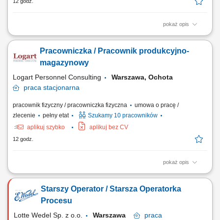
12 godz.
pokaż opis
Zakres obowiązków: Obsługa maszyn i urządzeń na linii produkcyjnej;
Montaż, pakowanie oraz kontrolowanie jakości produktów;
Pracowniczka / Pracownik produkcyjno-
Przyjmowanie, kompletowanie i wydawanie towarów; Prawidłowe
rozmieszczanie asortymentu w strefie magazynu; Dbanie o porządek i
magazynowy
czystość na stanowisku pracy;
Logart Personnel Consulting
Warszawa, Ochota
praca
stacjonarna
pracownik fizyczny / pracowniczka fizyczna
umowa o pracę /
zlecenie
pełny etat
Szukamy 10 pracowników
aplikuj szybko
aplikuj bez CV
12 godz.
pokaż opis
Zakres obowiązków: Obsługa maszyn i urządzeń na linii produkcyjnej;
Montaż, pakowanie oraz kontrolowanie jakości produktów;
Starszy Operator / Starsza Operatorka
Przyjmowanie, kompletowanie i wydawanie towarów; Prawidłowe
rozmieszczanie asortymentu w strefie magazynu; Dbanie o porządek i
Procesu
czystość na stanowisku pracy;
Lotte Wedel Sp. z o.o.
Warszawa
praca