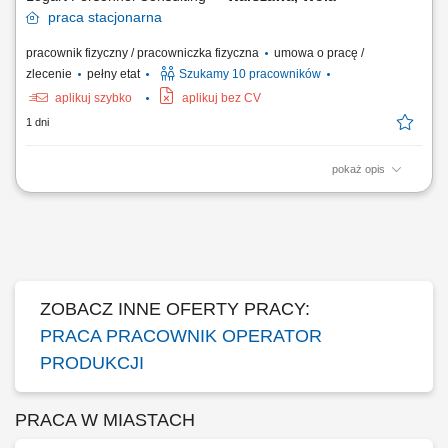
praca
stacjonarna
pracownik fizyczny / pracowniczka fizyczna
umowa o pracę /
zlecenie
pełny etat
Szukamy 10 pracowników
aplikuj szybko
aplikuj bez CV
1 dni
pokaż opis
Opis stanowiska: Wykonywanie prac związanych z bieżącą produkcją;
Obsługa maszyn i urządzeń produkcyjnych; Kontrola jakości
wytwarzanych produktów; Montaż produktów; Dbanie o porządek i
bezpieczeństwo na stanowisku pracy; Współpraca z pozostałymi
działami firmy;
ZOBACZ INNE OFERTY PRACY:
PRACA PRACOWNIK OPERATOR
PRODUKCJI
PRACA W MIASTACH