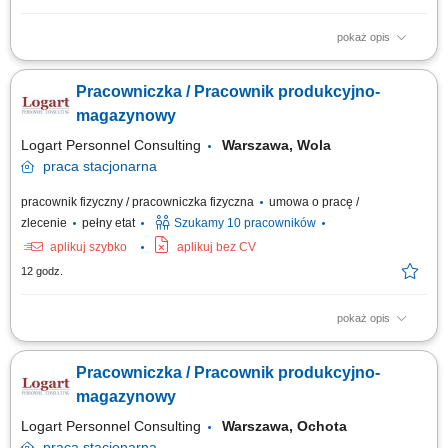
pokaż opis
Zakres obowiązków: Obsługa maszyn i urządzeń na linii produkcyjnej;
Montaż, pakowanie oraz kontrolowanie jakości produktów; Przyjmowanie,
Pracowniczka / Pracownik produkcyjno-
kompletowanie i wydawanie towarów; Prawidłowe rozmieszczanie
asortymentu w strefie magazynu; Dbanie o porządek i czystość na
magazynowy
stanowisku pracy;
Logart Personnel Consulting
Warszawa, Wola
praca
stacjonarna
pracownik fizyczny / pracowniczka fizyczna
umowa o pracę /
zlecenie
pełny etat
Szukamy 10 pracowników
aplikuj szybko
aplikuj bez CV
12 godz.
pokaż opis
Zakres obowiązków: Obsługa maszyn i urządzeń na linii produkcyjnej;
Montaż, pakowanie oraz kontrolowanie jakości produktów; Przyjmowanie,
Pracowniczka / Pracownik produkcyjno-
kompletowanie i wydawanie towarów; Prawidłowe rozmieszczanie
asortymentu w strefie magazynu; Dbanie o porządek i czystość na
magazynowy
stanowisku pracy;
Logart Personnel Consulting
Warszawa, Ochota
praca
stacjonarna