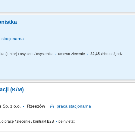
y recepcji. Obsługa korespondencji (przyjmowanie, wysyłanie). Współpraca z firma
ciZarządzanie rezerwacją sal konferencyjnych. Sporządzanie zamówień biurowyc
onistka
a
stacjonarna
ka (junior) / asystent / asystentka
umowa zlecenie
32,45 zł
brutto/godz.
y recepcji. Obsługa korespondencji (przyjmowanie, wysyłanie). Współpraca z firma
ciZarządzanie rezerwacją sal konferencyjnych. Sporządzanie zamówień biurowyc
acji (K/M)
 Sp. z o.o.
Rzeszów
praca
stacjonarna
 pracę / zlecenie / kontrakt B2B
pełny etat