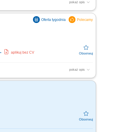
pokaż opis
ni kontakt z klientami; wspieranie klientów
otkań i...
aplikuj bez CV
pokaż opis
Opieka nad
urowa;