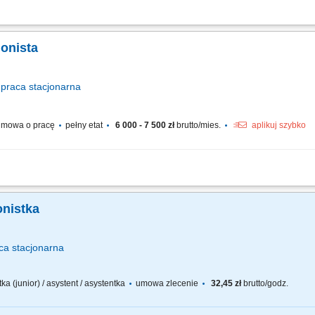
i oraz dbanie o sprawny przebieg codziennej pracy biura; telefoniczny i bezpośred
ub serwisem; prowadzenie dokumentacji oraz ewidencji pojazdów; organizowanie sp
jonista
praca
stacjonarna
mowa o pracę
pełny etat
6 000 - 7 500 zł
brutto/mies.
aplikuj szybko
sługa recepcji; Realizacja zadań związanych z telefoniczną obsługą Klientów; 
by odpowiedzialnej za proces sprzedaży oraz obsługę serwisową; Administracja bi
onistka
ca
stacjonarna
ka (junior) / asystent / asystentka
umowa zlecenie
32,45 zł
brutto/godz.