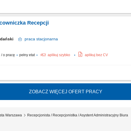
minali płatniczych, telefonów, kasy fiskalnej; obsługa klienta; obsługa Facebook; 
acowniczka Recepcji
 Gdański
praca
stacjonarna
/ o pracę
pełny etat
aplikuj szybko
aplikuj bez CV
ługa recepcji oraz dbanie o gości (w tym serwowanie napojów) Zarządzanie kore
 nad obiegiem dokumentów (faktury, listy CMR i inne dokumenty firmowe) Obsługa 
ZOBACZ WIĘCEJ OFERT PRACY
ista Warszawa
Recepcjonista / Recepcjonistka / Asystent Administracyjny Biura