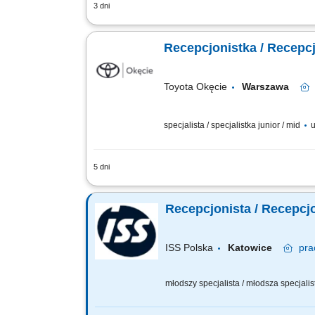
3 dni
Twój zakres obowiązków obsługa recepcj
oczekujących na spotkanie z doradcą l
Recepcjonistka / Recepc
Toyota Okęcie
Warszawa
specjalista / specjalistka junior / mid
u
5 dni
Twój zakres obowiązków Kompleksowa ob
klientami oczekującymi na kontakt oso
Recepcjonista / Recepcj
Prowadzenie ewidencji pojazdów;...
ISS Polska
Katowice
pra
młodszy specjalista / młodsza specjalist