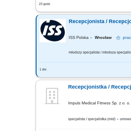
23 godz.
Zakres obowiązków: Profesjonalna obsłu
Prowadzenie ewidencji dokumentów, iden
Recepcjonista / Recepcj
ISS Polska
Wrocław
pra
młodszy specjalista / młodsza specjalist
1 dni
Zakres obowiązków: Organizowanie pra
administracyjnych oraz wysyłanie i re
Recepcjonistka / Recepc
Impuls Medical Fitness Sp. z o. o.
specjalista / specjalistka (mid)
umowa 