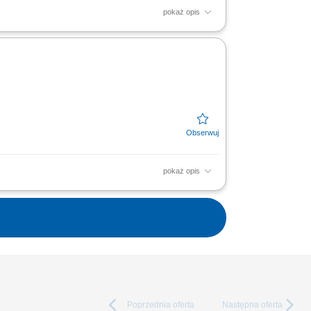
pokaż opis
nadzorowanie grafików instruktorskich-
pokaż opis
spondencją przychodzącą i wychodzącą oraz
centrali...
Poprzednia
oferta
Następna
oferta