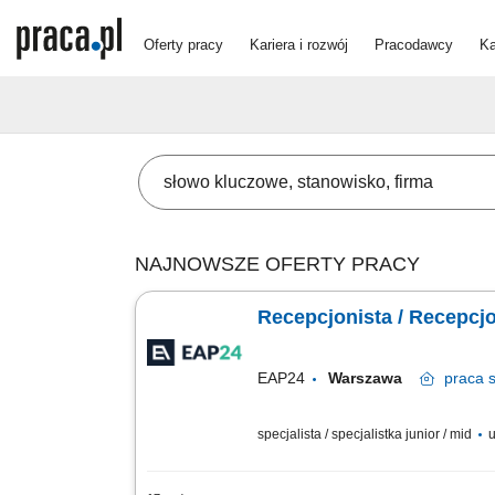
Oferty pracy
Kariera i rozwój
Pracodawcy
Ka
NAJNOWSZE OFERTY PRACY
Recepcjonista / Recepcj
EAP24
Warszawa
praca
s
specjalista / specjalistka junior / mid
u