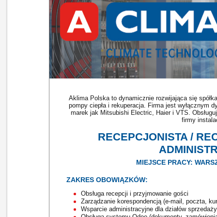
Aklima Polska to dynamicznie rozwijająca się spółk
pompy ciepła i rekuperacja. Firma jest wyłącznym 
marek jak Mitsubishi Electric, Haier i VTS. Obsług
firmy instal
RECEPCJONISTA / RE
ADMINIST
MIEJSCE PRACY: WARS
ZAKRES OBOWIĄZKÓW:
Obsługa recepcji i przyjmowanie gości
Zarządzanie korespondencją (e-mail, poczta, kur
Wsparcie administracyjne dla działów sprzedaży, 
Obsługa systemu Odoo (dokumenty, zamówienia, 