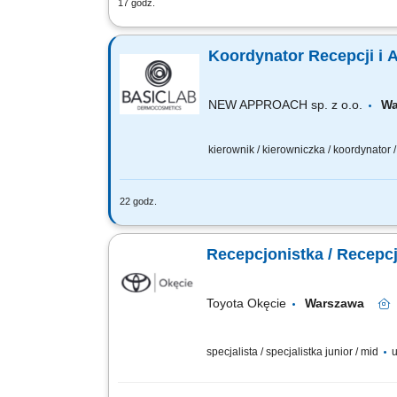
17 godz.
Twój zakres obowiązków kompleksowa obs
centrum, obsługa systemu do rejestracj
Koordynator Recepcji i Ad
NEW APPROACH sp. z o.o.
Wa
kierownik / kierowniczka / koordynator
22 godz.
Opis oferty Szukamy osoby, która ogarn
administracyjną nad biurem. To rola d
Recepcjonistka / Recepc
Toyota Okęcie
Warszawa
specjalista / specjalistka junior / mid
u