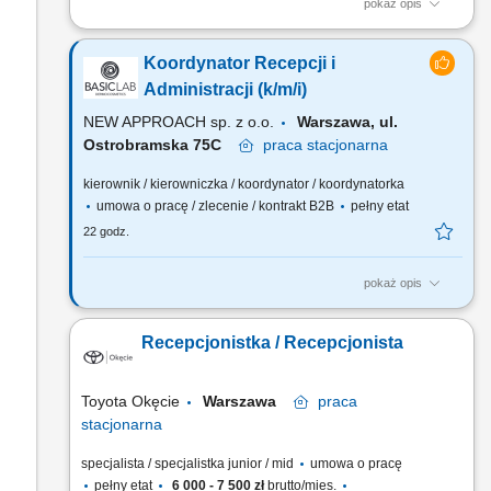
pokaż opis
Twój zakres obowiązków kompleksowa obsługa pacjentów w
recepcji, telefonicznie i mailowo, rejestracja oraz koordynacja
Koordynator Recepcji i
wizyt, udzielanie informacji o usługach centrum, obsługa
systemu do rejestracji pacjentów, przyjmowanie płatności i
Administracji (k/m/i)
wystawianie dokumentów sprzedaży, współpraca z...
NEW APPROACH sp. z o.o.
Warszawa, ul.
Ostrobramska 75C
praca
stacjonarna
kierownik / kierowniczka / koordynator / koordynatorka
umowa o pracę / zlecenie / kontrakt B2B
pełny etat
22 godz.
pokaż opis
Opis oferty Szukamy osoby, która ogarnie kilka obszarów
naraz i zrobi to z uśmiechem - recepcję, flotę firmową,
Recepcjonistka / Recepcjonista
wsparcie Zarządu oraz codzienną opiekę administracyjną nad
biurem. To rola dla kogoś zorganizowanego, lubiącego
różnorodność zadań i potrafiącego swobodnie przełączać...
Toyota Okęcie
Warszawa
praca
stacjonarna
specjalista / specjalistka junior / mid
umowa o pracę
pełny etat
6 000 - 7 500 zł
brutto/mies.