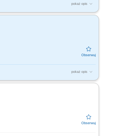
pokaż opis
mi kurierskimi. Rejestrowanie faktur i
h i spożywczych....
pokaż opis
mi kurierskimi. Rejestrowanie faktur i
h i spożywczych....