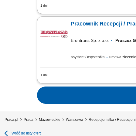
1 dni
Opis stanowiska: obsługa komputera, ter
zastępstw; prowadzenie dokumentacji;
Pracownik Recepcji / Pr
Erontrans Sp. z o.o.
Pruszcz
asystent / asystentka
umowa zlecenie 
1 dni
Zakres obowiązków: Profesjonalna obs
prowadzenie ewidencji w Excelu; Nadzór
Praca.pl
Praca
Mazowieckie
Warszawa
Recepcjonistka / Recepcjon
Wróć do listy ofert