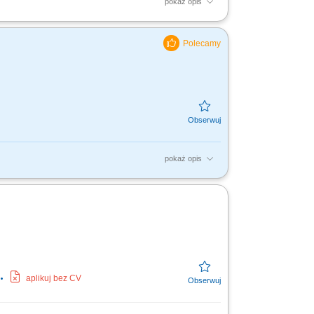
pokaż opis
wizyt, udzielanie informacji o usługach
ca z...
pokaż opis
e Zarządu oraz codzienną opiekę
 przełączać...
aplikuj bez CV