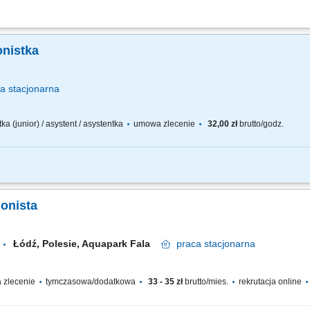
ga recepcji, przyjmowanie gości oraz udzielanie informacji. Obsługa połączeń tele
tyfikatorów i kart dostępu. Organizacja spotkań, rezerwacja sal oraz przygotowyw
onistka
ca
stacjonarna
ka (junior) / asystent / asystentka
umowa zlecenie
32,00 zł
brutto/godz.
cy sekretariatu. Odbieranie, sortowanie i doręczanie korespondencji adresowane
jestrowanie korespondencji nadawanej przez te działy zgodnie z procedurami. Obsł
jonista
Łódź, Polesie, Aquapark Fala
praca
stacjonarna
zlecenie
tymczasowa/dodatkowa
33 - 35 zł
brutto/mies.
rekrutacja online