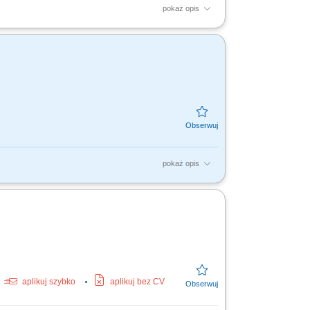
pokaż opis
fonicznych, korespondencji i przesyłek.
anie...
pokaż opis
j do poszczególnych działów
ugiwanie rozmów telefonicznych...
aplikuj szybko
aplikuj bez CV