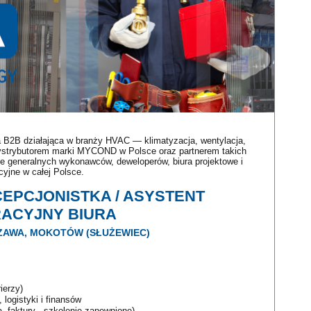
a B2B działająca w branży HVAC — klimatyzacja, wentylacja,
dystrybutorem marki MYCOND w Polsce oraz partnerem takich
uje generalnych wykonawców, deweloperów, biura projektowe i
acyjne w całej Polsce.
CEPCJONISTKA / ASYSTENT
RACYJNY BIURA
ZAWA, MOKOTÓW (SŁUŻEWIEC)
ierzy)
logistyki i finansów
faktury - szkolenie zapewnione)