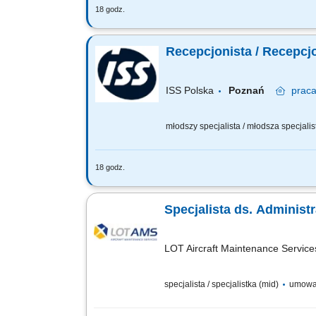
18 godz.
Zakres obowiązków: Organizowanie prac
nadawanie numerów PO. Awizowanie goś
Recepcjonista / Recepcj
ISS Polska
Poznań
prac
młodszy specjalista / młodsza specjalist
18 godz.
Zakres obowiązków: Organizowanie prac
nadawanie numerów PO. Awizowanie goś
Specjalista ds. Administr
LOT Aircraft Maintenance Services
specjalista / specjalistka (mid)
umowa o