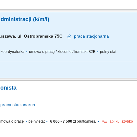
ługa pacjentów w recepcji, telefonicznie i mailowo, rejestracja oraz koordynacja 
i pacjentów, przyjmowanie płatności i wystawianie dokumentów sprzedaży, współpra
ministracji (k/m/i)
rszawa, ul. Ostrobramska 75C
praca
stacjonarna
 / koordynatorka
umowa o pracę / zlecenie / kontrakt B2B
pełny etat
ie kilka obszarów naraz i zrobi to z uśmiechem - recepcję, flotę firmową, wsparci
la kogoś zorganizowanego, lubiącego różnorodność zadań i potrafiącego swobodnie
jonista
praca
stacjonarna
mowa o pracę
pełny etat
6 000 - 7 500 zł
brutto/mies.
aplikuj szybko