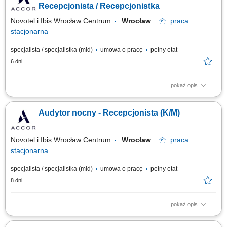
hotelu, dopasowywanie jej do potrzeb klientów oraz dbanie o
Recepcjonista / Recepcjonistka
maksymalizację obłożenia i...
Novotel i Ibis Wrocław Centrum
Wrocław
praca
stacjonarna
specjalista / specjalistka (mid)
umowa o pracę
pełny etat
6 dni
pokaż opis
Zakres obowiązków: Profesjonalna obsługa gości hotelowych podczas
zmiany nocnej. Meldowanie i wymeldowywanie gości oraz obsługa
Audytor nocny - Recepcjonista (K/M)
rezerwacji. Wystawianie faktur i realizacja bieżących zadań
administracyjnych. Udzielanie informacji dotyczących hotelu oraz
lokalnych atrakcji. Oferowanie...
Novotel i Ibis Wrocław Centrum
Wrocław
praca
stacjonarna
specjalista / specjalistka (mid)
umowa o pracę
pełny etat
8 dni
pokaż opis
Jak wygląda dzień w pracy? Mówisz “dzień dobry” kilkadziesiąt razy
dziennie Ogarniasz rezerwacje, faktury, zameldowania i wymeldowania;