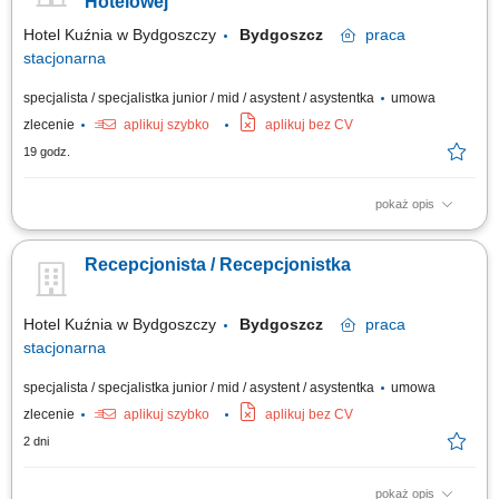
Hotelowej
Hotel Kuźnia w Bydgoszczy
Bydgoszcz
praca
stacjonarna
specjalista / specjalistka junior / mid / asystent / asystentka
umowa
zlecenie
aplikuj szybko
aplikuj bez CV
19 godz.
pokaż opis
Kompleksowe realizowanie procedur przyjazdu oraz wyjazdu gości
(meldowanie, wydawanie kart/kluczy, rozliczenia). Troska o najwyższy
Recepcjonista / Recepcjonistka
poziom satysfakcji gości poprzez udzielanie informacji o obiekcie i
okolicznych atrakcjach. Przyjmowanie, ewidencjonowanie i
nadzorowanie rezerwacji spływających...
Hotel Kuźnia w Bydgoszczy
Bydgoszcz
praca
stacjonarna
specjalista / specjalistka junior / mid / asystent / asystentka
umowa
zlecenie
aplikuj szybko
aplikuj bez CV
2 dni
pokaż opis