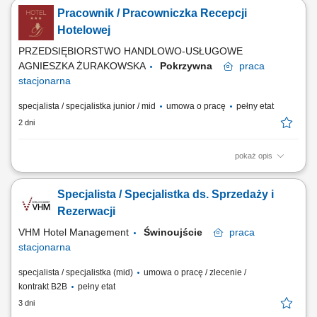
informacji oraz dbanie o pozytywne doświadczenia gości, obsługa
Pracownik / Pracowniczka Recepcji
rezerwacji (telefonicznych, mailowych, z portali rezerwacyjnych),
współpraca z innymi działami hotelu, dbanie o porządek i wizerunek
Hotelowej
recepcji.
PRZEDSIĘBIORSTWO HANDLOWO-USŁUGOWE
AGNIESZKA ŻURAKOWSKA
Pokrzywna
praca
stacjonarna
specjalista / specjalistka junior / mid
umowa o pracę
pełny etat
2 dni
pokaż opis
Opis stanowiska kompleksowa obsługa Gości hotelowych zgodnie z
obowiązującymi standardami, realizacja procesu zameldowania i
Specjalista / Specjalistka ds. Sprzedaży i
wymeldowania Gości, obsługa rezerwacji telefonicznych, mailowych
oraz bezpośrednich, udzielanie informacji o usługach hotelu,
Rezerwacji
restauracji, SPA i lokalnych atrakcjach,...
VHM Hotel Management
Świnoujście
praca
stacjonarna
specjalista / specjalistka (mid)
umowa o pracę / zlecenie /
kontrakt B2B
pełny etat
3 dni