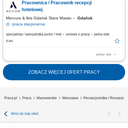
Pracownica / Pracownik recepcji
Sprawy administracyjne przychodzą Ci z łatwością; Czasem odpowiadasz
na pytanie jak dotrzeć do rynku lub na dworzec kolejowy; Sprzedajesz
hotelowej
usługi...
Mercure & Ibis Gdańsk Stare Miasto
Gdańsk
praca
stacjonarna
specjalista / specjalistka junior / mid
umowa o pracę
pełny etat
8 dni
pokaż opis
Opis stanowiska: Obsługa gości hotelowych: meldowanie,
wymeldowanie, rezerwacje i rozliczenia. Wystawianie faktur oraz praca z
dokumentacją recepcyjną. Udzielanie informacji gościom (lokalizacja
ZOBACZ WIĘCEJ OFERT PRACY
atrakcji, restauracje, komunikacja). Proponowanie usług dodatkowych w
naturalny, nienachalny...
Praca.pl
Praca
Mazowieckie
Warszawa
Recepcjonistka / Recepcjon
Wróć do listy ofert