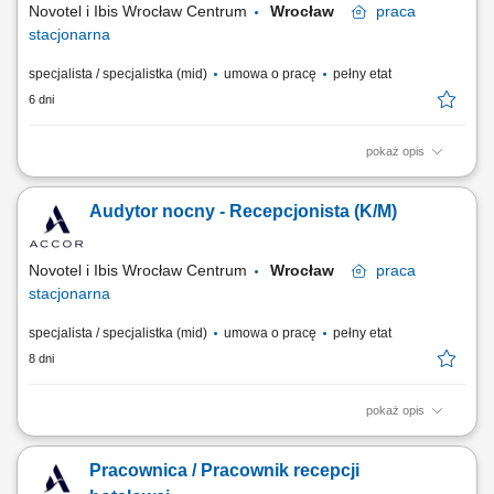
Novotel i Ibis Wrocław Centrum
Wrocław
praca
stacjonarna
specjalista / specjalistka (mid)
umowa o pracę
pełny etat
6 dni
pokaż opis
Zakres obowiązków: Profesjonalna obsługa gości hotelowych podczas
zmiany nocnej. Meldowanie i wymeldowywanie gości oraz obsługa
Audytor nocny - Recepcjonista (K/M)
rezerwacji. Wystawianie faktur i realizacja bieżących zadań
administracyjnych. Udzielanie informacji dotyczących hotelu oraz
lokalnych atrakcji. Oferowanie...
Novotel i Ibis Wrocław Centrum
Wrocław
praca
stacjonarna
specjalista / specjalistka (mid)
umowa o pracę
pełny etat
8 dni
pokaż opis
Jak wygląda dzień w pracy? Mówisz “dzień dobry” kilkadziesiąt razy
dziennie Ogarniasz rezerwacje, faktury, zameldowania i wymeldowania;
Pracownica / Pracownik recepcji
Sprawy administracyjne przychodzą Ci z łatwością; Czasem