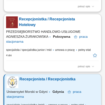
pokaż opis
Obowiązki: Obsługa rezerwacji indywidualnych i grupowych (telefon, e-
mail, systemy rezerwacyjne) Aktywna sprzedaż usług hotelowych i
Recepcjonistka / Recepcjonista
dbanie o maksymalizację przychodów; Budowanie długofalowych
relacji z gośćmi, biurami podróży oraz partnerami; Wprowadzanie i
Hotelowy
aktualizacja danych w systemie...
PRZEDSIĘBIORSTWO HANDLOWO-USŁUGOWE
AGNIESZKA ŻURAKOWSKA
Pokrzywna
praca
stacjonarna
specjalista / specjalistka junior / mid
umowa o pracę
pełny etat
4 dni
pokaż opis
Co będzie należało do Twoich obowiązków? profesjonalna obsługa
Gości hotelowych zgodnie ze standardami hotelu, meldowanie i
Recepcjonista / Recepcjonistka
wymeldowywanie Gości, obsługa rezerwacji telefonicznych, mailowych
oraz bezpośrednich, udzielanie informacji o usługach hotelu,
restauracji, SPA i atrakcjach...
Uniwersytet Morski w Gdyni
Gdynia
praca
stacjonarna