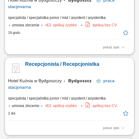
Hotel Kuźnia w Bydgoszczy
Bydgoszcz
praca
stacjonarna
specjalista / specjalistka junior / mid / asystent / asystentka
umowa zlecenie
aplikuj szybko
aplikuj bez CV
19 godz.
pokaż opis
Kompleksowe realizowanie procedur przyjazdu oraz wyjazdu gości
(meldowanie, wydawanie kart/kluczy, rozliczenia). Troska o najwyższy
Recepcjonista / Recepcjonistka
poziom satysfakcji gości poprzez udzielanie informacji o obiekcie i
okolicznych atrakcjach. Przyjmowanie, ewidencjonowanie i
nadzorowanie rezerwacji spływających...
Hotel Kuźnia w Bydgoszczy
Bydgoszcz
praca
stacjonarna
specjalista / specjalistka junior / mid / asystent / asystentka
umowa zlecenie
aplikuj szybko
aplikuj bez CV
2 dni
pokaż opis
obsługa gości hotelowych (meldowanie i wymeldowanie), udzielanie