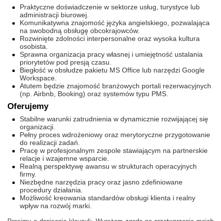
Praktyczne doświadczenie w sektorze usług, turystyce lub
administracji biurowej.
Komunikatywna znajomość języka angielskiego, pozwalająca
na swobodną obsługę obcokrajowców.
Rozwinięte zdolności interpersonalne oraz wysoka kultura
osobista.
Sprawna organizacja pracy własnej i umiejętność ustalania
priorytetów pod presją czasu.
Biegłość w obsłudze pakietu MS Office lub narzędzi Google
Workspace.
Atutem będzie znajomość branżowych portali rezerwacyjnych
(np. Airbnb, Booking) oraz systemów typu PMS.
Oferujemy
Stabilne warunki zatrudnienia w dynamicznie rozwijającej się
organizacji.
Pełny proces wdrożeniowy oraz merytoryczne przygotowanie
do realizacji zadań.
Pracę w profesjonalnym zespole stawiającym na partnerskie
relacje i wzajemne wsparcie.
Realną perspektywę awansu w strukturach operacyjnych
firmy.
Niezbędne narzędzia pracy oraz jasno zdefiniowane
procedury działania.
Możliwość kreowania standardów obsługi klienta i realny
wpływ na rozwój marki.