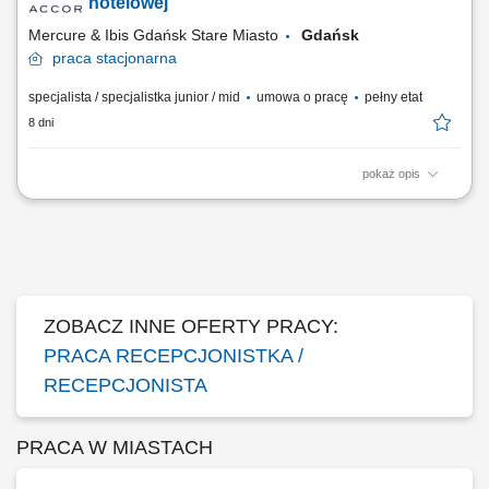
odpowiadasz na pytanie jak dotrzeć do rynku lub na dworzec kolejowy;
hotelowej
Sprzedajesz usługi...
Mercure & Ibis Gdańsk Stare Miasto
Gdańsk
praca
stacjonarna
specjalista / specjalistka junior / mid
umowa o pracę
pełny etat
8 dni
pokaż opis
Opis stanowiska: Obsługa gości hotelowych: meldowanie,
wymeldowanie, rezerwacje i rozliczenia. Wystawianie faktur oraz praca
z dokumentacją recepcyjną. Udzielanie informacji gościom (lokalizacja
atrakcji, restauracje, komunikacja). Proponowanie usług dodatkowych w
naturalny, nienachalny...
ZOBACZ INNE OFERTY PRACY:
PRACA RECEPCJONISTKA /
RECEPCJONISTA
PRACA W MIASTACH