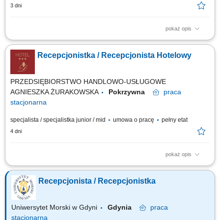
3 dni
pokaż opis
Obowiązki: Obsługa rezerwacji indywidualnych i grupowych (telefon, e-
mail, systemy rezerwacyjne) Aktywna sprzedaż usług hotelowych i dbanie
Recepcjonistka / Recepcjonista Hotelowy
o maksymalizację przychodów; Budowanie długofalowych relacji z
gośćmi, biurami podróży oraz partnerami; Wprowadzanie i aktualizacja
danych w systemie...
PRZEDSIĘBIORSTWO HANDLOWO-USŁUGOWE
AGNIESZKA ŻURAKOWSKA
Pokrzywna
praca
stacjonarna
specjalista / specjalistka junior / mid
umowa o pracę
pełny etat
4 dni
pokaż opis
Co będzie należało do Twoich obowiązków? profesjonalna obsługa Gości
hotelowych zgodnie ze standardami hotelu, meldowanie i
Recepcjonista / Recepcjonistka
wymeldowywanie Gości, obsługa rezerwacji telefonicznych, mailowych
oraz bezpośrednich, udzielanie informacji o usługach hotelu, restauracji,
SPA i atrakcjach...
Uniwersytet Morski w Gdyni
Gdynia
praca
stacjonarna