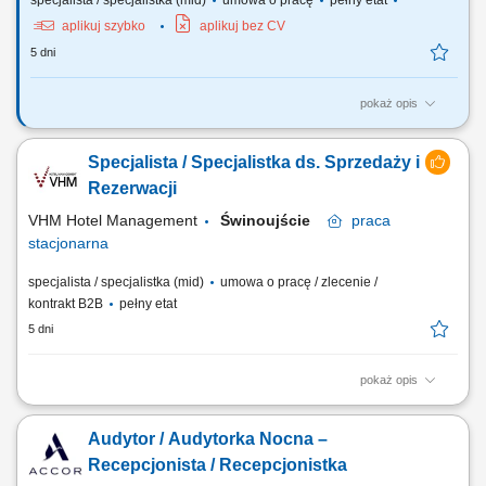
specjalista / specjalistka (mid)
umowa o pracę
pełny etat
aplikuj szybko
aplikuj bez CV
5 dni
pokaż opis
Stanowisko: Recepcjonista/ka SDM - Dział Domów Studenckich/ Pion
Kanclerza Wymiar czasu pracy: 1 etat Jednostka/komórka
Specjalista / Specjalistka ds. Sprzedaży i
organizacyjna: Dział Domów Studenckich/ Pion Kanclerza Opis
stanowiska: profesjonalna obsługa gości hotelowych; prowadzenie
Rezerwacji
rozliczenia finansowego pobytu gościa;...
VHM Hotel Management
Świnoujście
praca
stacjonarna
specjalista / specjalistka (mid)
umowa o pracę / zlecenie /
kontrakt B2B
pełny etat
5 dni
pokaż opis
Twoja misja Obsługa rezerwacji: kompleksowe przetwarzanie zapytań i
rezerwacji indywidualnych oraz grupowych (telefonicznie, mailowo oraz
Audytor / Audytorka Nocna –
przez systemy rezerwacyjne). Aktywna sprzedaż: prezentowanie oferty
hotelu, dopasowywanie jej do potrzeb klientów oraz dbanie o
Recepcjonista / Recepcjonistka
maksymalizację obłożenia i...