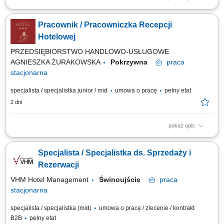
obsługa gości hotelowych (meldowanie i wymeldowanie), udzielanie
informacji oraz dbanie o pozytywne doświadczenia gości, obsługa
Pracownik / Pracowniczka Recepcji
rezerwacji (telefonicznych, mailowych, z portali rezerwacyjnych),
współpraca z innymi działami hotelu, dbanie o porządek i wizerunek
Hotelowej
recepcji.
PRZEDSIĘBIORSTWO HANDLOWO-USŁUGOWE
AGNIESZKA ŻURAKOWSKA
Pokrzywna
praca
stacjonarna
specjalista / specjalistka junior / mid
umowa o pracę
pełny etat
2 dni
pokaż opis
Opis stanowiska kompleksowa obsługa Gości hotelowych zgodnie z
obowiązującymi standardami, realizacja procesu zameldowania i
Specjalista / Specjalistka ds. Sprzedaży i
wymeldowania Gości, obsługa rezerwacji telefonicznych, mailowych oraz
bezpośrednich, udzielanie informacji o usługach hotelu, restauracji, SPA i
Rezerwacji
lokalnych atrakcjach,...
VHM Hotel Management
Świnoujście
praca
stacjonarna
specjalista / specjalistka (mid)
umowa o pracę / zlecenie / kontrakt
B2B
pełny etat