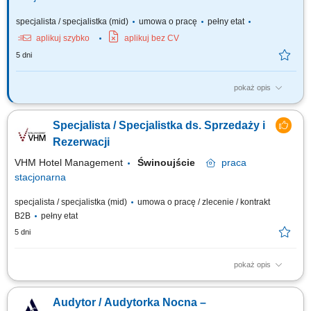
specjalista / specjalistka (mid)
umowa o pracę
pełny etat
aplikuj szybko
aplikuj bez CV
5 dni
pokaż opis
Stanowisko: Recepcjonista/ka SDM - Dział Domów Studenckich/ Pion
Kanclerza Wymiar czasu pracy: 1 etat Jednostka/komórka organizacyjna:
Specjalista / Specjalistka ds. Sprzedaży i
Dział Domów Studenckich/ Pion Kanclerza Opis stanowiska:
profesjonalna obsługa gości hotelowych; prowadzenie rozliczenia
Rezerwacji
finansowego pobytu gościa;...
VHM Hotel Management
Świnoujście
praca
stacjonarna
specjalista / specjalistka (mid)
umowa o pracę / zlecenie / kontrakt
B2B
pełny etat
5 dni
pokaż opis
Twoja misja Obsługa rezerwacji: kompleksowe przetwarzanie zapytań i
rezerwacji indywidualnych oraz grupowych (telefonicznie, mailowo oraz
Audytor / Audytorka Nocna –
przez systemy rezerwacyjne). Aktywna sprzedaż: prezentowanie oferty