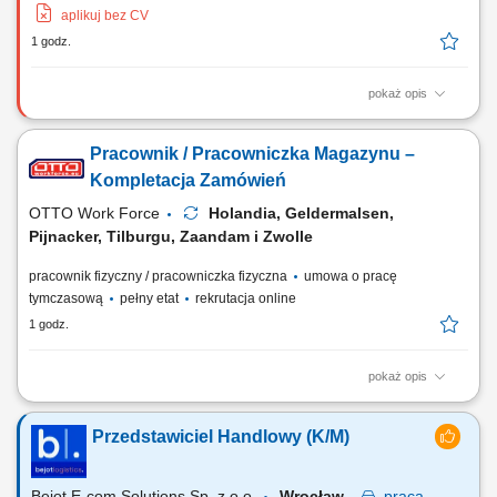
aplikuj bez CV
1 godz.
pokaż opis
Zadania Przygotowanie oraz montaż wiązek kablowych w wagonach i
pociągach osobowych; Instalowanie wyposażenia elektrycznego na
Pracownik / Pracowniczka Magazynu –
podstawie dostarczonych planów i rysunków technicznych; Realizacja
zadań montażowych zgodnie z instrukcjami i wytycznymi przełożonych;
Kompletacja Zamówień
Prawidłowe i skrupulatne...
OTTO Work Force
Holandia, Geldermalsen,
Pijnacker, Tilburgu, Zaandam i Zwolle
pracownik fizyczny / pracowniczka fizyczna
umowa o pracę
tymczasową
pełny etat
rekrutacja online
1 godz.
pokaż opis
Opis stanowiska: Kompletowanie zamówień przy użyciu skanera lub
systemu głosowego. Przygotowywanie produktów do wysyłki zgodnie z
Przedstawiciel Handlowy (K/M)
zamówieniami klientów. Obsługa wózków magazynowych typu EPT
oraz urządzeń do transportu wewnętrznego. Zabezpieczanie palet i
przygotowywanie ich do...
Bejot E-com Solutions Sp. z o.o.
Wrocław
praca