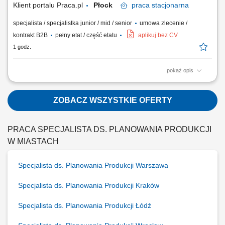
Klient portalu Praca.pl
Płock
praca
stacjonarna
specjalista / specjalistka junior / mid / senior
umowa zlecenie /
kontrakt B2B
pełny etat / część etatu
aplikuj bez CV
1 godz.
pokaż opis
prowadzenie indywidualnej oraz grupowej pracy terapeutycznej z
dziećmi i młodzieżą; przeprowadzanie konsultacji oraz diagnozy
psychologicznej; tworzenie i prowadzenie dokumentacji pacjentów
ZOBACZ WSZYSTKIE OFERTY
zgodnie ze standardami; budowanie relacji terapeutycznej z pacjentami
oraz ich rodzinami; udział w...
PRACA SPECJALISTA DS. PLANOWANIA PRODUKCJI
W MIASTACH
Specjalista ds. Planowania Produkcji Warszawa
Specjalista ds. Planowania Produkcji Kraków
Specjalista ds. Planowania Produkcji Łódź