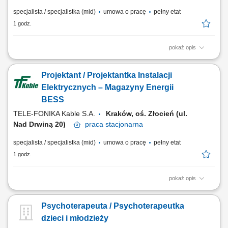
specjalista / specjalistka (mid)
umowa o pracę
pełny etat
1 godz.
pokaż opis
Opis stanowiska kompleksowe naliczanie wynagrodzeń oraz świadczeń
pracowniczych zgodnie z obowiązującymi przepisami;
Projektant / Projektantka Instalacji
przygotowywanie list płac oraz prowadzenie dokumentacji płacowej i
ZUS; obsługa rozliczeń podatkowych (PIT) oraz deklaracji do instytucji
Elektrycznych – Magazyny Energii
publicznych; rozliczanie umów...
BESS
TELE-FONIKA Kable S.A.
Kraków, oś. Złocień (ul.
Nad Drwiną 20)
praca
stacjonarna
specjalista / specjalistka (mid)
umowa o pracę
pełny etat
1 godz.
pokaż opis
Opis stanowiska: Tworzenie dokumentacji projektowej dla systemów
magazynowania energii. Projektowanie obwodów zasilających,
Psychoterapeuta / Psychoterapeutka
sterowania oraz zabezpieczeń elektrycznych. Przygotowywanie
dokumentacji w środowisku EPLAN, AutoCAD lub Solidworks Electrical.
dzieci i młodzieży
Opracowywanie schematów, planów...