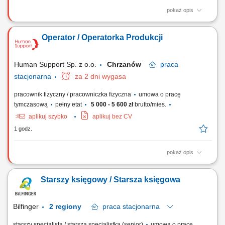
pokaż opis
Opis stanowiska obsługa stanowiska produkcyjnego zgodnie z
obowiązującymi procedurami, wykonywanie precyzyjnych czynności
Operator / Operatorka Produkcji
manualnych przy wytwarzaniu produktów, kontrolowanie jakości
wyrobów na poszczególnych etapach produkcji, pakowanie gotowych
produktów oraz przygotowywanie ich do...
Human Support Sp. z o.o.
Chrzanów
praca
stacjonarna
za 2 dni wygasa
pracownik fizyczny / pracowniczka fizyczna
umowa o pracę
tymczasową
pełny etat
5 000 - 5 600 zł
brutto/mies.
aplikuj szybko
aplikuj bez CV
1 godz.
pokaż opis
Opis stanowiska obsługa urządzeń produkcyjnych oraz nadzór nad
prawidłowym przebiegiem procesu, montaż elementów z zachowaniem
Starszy księgowy / Starsza księgowa
obowiązujących standardów jakości, kontrolowanie jakości wyrobów na
poszczególnych etapach produkcji, raportowanie wykonanych prac
zgodnie z przyjętymi...
Bilfinger
2 regiony
praca
stacjonarna
starszy specjalista / starsza specjalistka (senior)
umowa o pracę