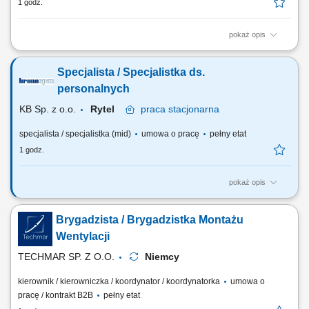
1 godz.
pokaż opis
Organizowanie oraz przeprowadzanie spisów z natury składników
majątku trwałego, obrotowego oraz środków pieniężnych. Weryfikacja
Specjalista / Specjalistka ds.
stanu, przydatności oraz zabezpieczenia inwentaryzowanych
składników majątku. Przygotowywanie dokumentacji podsumowującej
personalnych
przeprowadzone spisy. Rozliczanie...
KB Sp. z o.o.
Rytel
praca
stacjonarna
specjalista / specjalistka (mid)
umowa o pracę
pełny etat
1 godz.
pokaż opis
Twój zakres obowiązków: Przygotowanie oraz koordynacja obiegu
dokumentów związanych z zatrudnieniem, przebiegiem oraz ustaniem
Brygadzista / Brygadzistka Montażu
stosunku pracy; Organizacja oraz administracja szkoleń; Obsługa
pracowników w zakresie bieżących spraw personalnych;
Wentylacji
Przygotowywanie miesięcznych analiz i...
TECHMAR SP. Z O.O.
Niemcy
kierownik / kierowniczka / koordynator / koordynatorka
umowa o
pracę / kontrakt B2B
pełny etat