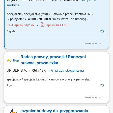
mobilna
specjalista / specjalistka (mid)
umowa o pracę / kontrakt B2B
pełny etat
4 000 - 20 000 zł
/ mies. (w zal. od umowy)
aplikuj szybko
aplikuj bez CV
1 godz.
pokaż opis
Twój zakres obowiązków: Aktywne pozyskiwanie nowych klientów
biznesowych; Sprzedaż usług transportu międzynarodowego oraz
Radca prawny, prawnik / Radczyni
rozwiązań logistycznych; Budowanie i rozwijanie długofalowych relacji
z klientami; Prowadzenie spotkań handlowych i prezentacji oferty firmy;
prawna, prawniczka
Negocjowanie warunków...
UNIBEP S.A.
Gdańsk
praca
stacjonarna
specjalista / specjalistka (mid)
umowa o pracę
pełny etat
1 godz.
pokaż opis
Osoba zatrudniona będzie odpowiedzialna za: Sporządzanie,
opiniowanie oraz negocjowanie umów, w tym na roboty budowalne lub
Inżynier budowy ds. przygotowania
dostawy, Bieżącą obsługę kontraktów budowlanych, w tym