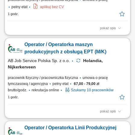
pełny etat
aplikuj bez CV
1 godz.
pokaż opis
Udział w produkcji prefabrykatów betonowych. Obsługa maszyn i
urządzeń produkcyjnych. Wykonywanie prac związanych z
Operator / Operatorka maszyn
betonowaniem, zbrojeniem i przygotowaniem szalunków. Kontrola
jakości wykonywanych elementów. Przestrzeganie zasad
produkcyjnych z obsługą EPT (M/K)
bezpieczeństwa i standardów obowiązujących na produkcji.
AB Job Service Polska Sp. z o.o.
Holandia,
Nijkerkerveen
pracownik fizyczny / pracowniczka fizyczna
umowa o pracę
tymczasową / agencyjna
pełny etat
67,00 - 79,00 zł
brutto/godz.
rekrutacja online
Szukamy 10 pracowników
1 godz.
pokaż opis
Nowoczesna holenderska firma z branży spożywczej, specjalizująca się
w uboju, przetwórstwie i pakowaniu drobiu. Przedsiębiorstwo produkuje
Operator / Operatorka Linii Produkcyjnej
świeże i mrożone wyroby drobiowe dla klientów B2B w całej Europie,
dostosowując produkty do indywidualnych zamówień. Zakres