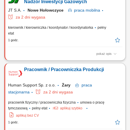
Nadzór Inwestycji Gazowych
JT S.A.
Nowe Hołowczyce
praca
mobilna
za 2 dni wygasa
kierownik / kierowniczka / koordynator / koordynatorka
pełny
etat
1 godz.
pokaż opis
Miejsce pracy: budowy na terenie całego kraju Opis stanowiska
Realizacja projektów infrastrukturalnych i przemysłowych, w tym
Pracownik / Pracowniczka Produkcji
gazociągi wysokiego ciśnienia oraz stacje i tłocznie gazowe, Bieżący
nadzór nad pracami budowlanymi i dokumentacją kontraktową,
Sporządzanie zestawień...
Human Support Sp. z o.o.
Żary
praca
stacjonarna
za 2 dni wygasa
pracownik fizyczny / pracowniczka fizyczna
umowa o pracę
tymczasową
pełny etat
aplikuj szybko
aplikuj bez CV
1 godz.