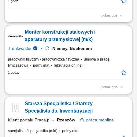
1 godz.
pokaż opis
Zakres obowiązków obsługa wózka widłowego lub schleppera;
dostarczanie komponentów na linię produkcyjną; zapewnienie ciągłości
Monter konstrukcji stalowych i
produkcji; realizacja zadań logistycznych na terenie zakładu;
Wymagania prawo jazdy wymagane od każdego kandydata; gotowość
aparatury przemysłowej (m/k)
do pracy zmianowej; motywacja do...
Trenkwalder
Niemcy, Bockenem
pracownik fizyczny / pracowniczka fizyczna
umowa o pracę
tymczasową
pełny etat
rekrutacja online
1 godz.
pokaż opis
Twoje zadania montaż konstrukcji stalowych i aparatury stalowej
(zbiorniki, rurociągi, silosy), prace ślusarskie, prace zgodnie z
Starsza Specjalistka / Starszy
rysunkiem technicznym.
Specjalista ds. Inwentaryzacji
Klient portalu Praca.pl
Rzeszów
praca
mobilna
specjalista / specjalistka (mid)
pełny etat