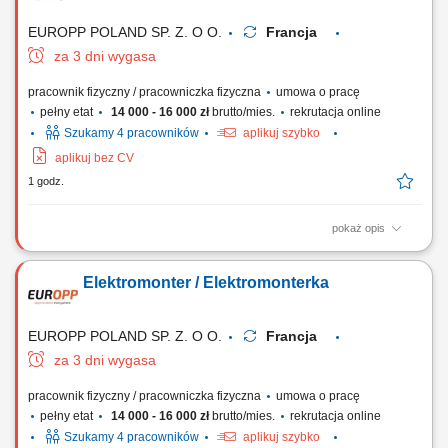
(mechanika, elektryka, automatyka) Planowanie i realizacja
prewencyjnych przeglądów technicznych...
EUROPP POLAND SP. Z. O O.
Francja
za 3 dni wygasa
pracownik fizyczny / pracowniczka fizyczna
umowa o pracę
pełny etat
14 000 - 16 000 zł
brutto/mies.
rekrutacja online
Szukamy 4 pracowników
aplikuj szybko
aplikuj bez CV
1 godz.
pokaż opis
Zadania Wykonywanie prac lakierniczych w specjalistycznej kabinie na
pociągach i wagonach pasażerskich; Prace przygotowawcze przed
Elektromonter / Elektromonterka
lakierowaniem: czyszczenie, odtłuszczanie, szlifowanie oraz oklejanie
powierzchni; Przygotowywanie mieszanek lakierniczych według
określonych receptur i wymagań...
EUROPP POLAND SP. Z. O O.
Francja
za 3 dni wygasa
pracownik fizyczny / pracowniczka fizyczna
umowa o pracę
pełny etat
14 000 - 16 000 zł
brutto/mies.
rekrutacja online
Szukamy 4 pracowników
aplikuj szybko