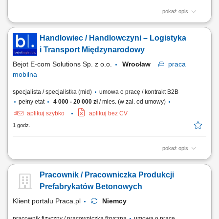
pokaż opis
Miejsce pracy: Warszawa i okolice (do 30k) Opis stanowiska:
Koordynowanie realizacji robót drogowych i ziemnych zgodnie z
Handlowiec / Handlowczyni – Logistyka
harmonogramem oraz dokumentacją techniczną. Współpraca z
inwestorem, projektantami i podwykonawcami na każdym etapie
i Transport Międzynarodowy
inwestycji. Przygotowywanie raportów, dokumentacji...
Bejot E-com Solutions Sp. z o.o.
Wrocław
praca
mobilna
specjalista / specjalistka (mid)
umowa o pracę / kontrakt B2B
pełny etat
4 000 - 20 000 zł
/ mies. (w zal. od umowy)
aplikuj szybko
aplikuj bez CV
1 godz.
pokaż opis
Opis stanowiska: Aktywne pozyskiwanie klientów z rynku B2B oraz
rozwój sprzedaży usług transportowych. Prowadzenie pełnego procesu
Pracownik / Pracowniczka Produkcji
sprzedażowego – od pierwszego kontaktu po finalizację umowy.
Budowanie długofalowych relacji z klientami oraz partnerami
Prefabrykatów Betonowych
biznesowymi. Negocjowanie warunków...
Klient portalu Praca.pl
Niemcy
pracownik fizyczny / pracowniczka fizyczna
umowa o pracę