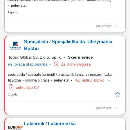
pełny etat
1 godz.
pokaż opis
Opis stanowiska Prowadzenie ewidencji księgowej zgodnie z
obowiązującymi standardami rachunkowości oraz zasadami
Specjalista / Specjalistka ds. Utrzymania
raportowania grupowego. Przygotowywanie zestawień, analiz i
raportów finansowych na potrzeby struktur międzynarodowych. Udział w
Ruchu
procesach zamknięcia miesiąca, kwartału i roku...
Topsil Global Sp. z o.o. Sp. k.
Skierniewice
praca
stacjonarna
za 3 dni wygasa
specjalista / specjalistka (mid) / pracownik fizyczny / pracowniczka
fizyczna
umowa o pracę
pełny etat
aplikuj szybko
aplikuj bez CV
1 godz.
pokaż opis
Zadania Zapewnianie ciągłości procesów produkcyjnych poprzez
nadzór nad sprawnością maszyn i narzędzi; Szybkie reagowanie na
Lakiernik / Lakierniczka
zgłoszenia awarii oraz sprawne usuwanie usterek wielobranżowych