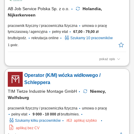
obowiązków Praca w...
AB Job Service Polska Sp. z o.o.
Holandia,
Nijkerkerveen
pracownik fizyczny / pracowniczka fizyczna
umowa o pracę
tymczasową / agencyjna
pełny etat
67,00 - 79,00 zł
brutto/godz.
rekrutacja online
Szukamy 10 pracowników
1 godz.
pokaż opis
Opis stanowiska realizacja zadań na linii produkcyjnej w zakładzie
przetwórstwa drobiowego, zawieszanie drobiu na elementach
Operator (K/M) wózka widłowego /
transportowych linii produkcyjnej, utrzymywanie porządku w miejscu
wykonywania obowiązków, przestrzeganie obowiązujących procedur
Schleppera
jakości i bezpieczeństwa,...
TIM Tietze Industrie Montage GmbH
Niemcy,
Wolfsburg
pracownik fizyczny / pracowniczka fizyczna
umowa o pracę
pełny etat
9 000 - 10 000 zł
brutto/mies.
Szukamy kilku pracowników
aplikuj szybko
aplikuj bez CV