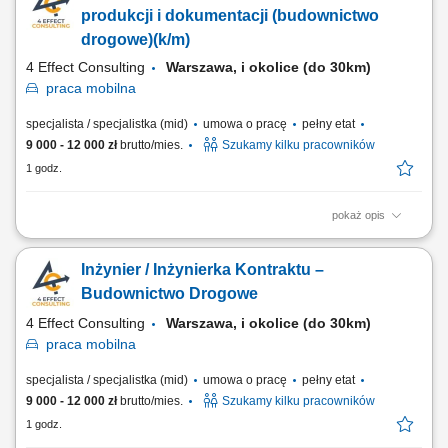
formalnoprawną obsługę, Sporządzanie odwołań, przystąpień, skarg
produkcji i dokumentacji (budownictwo
oraz innych pism procesowych w ramach...
drogowe)(k/m)
4 Effect Consulting
Warszawa, i okolice (do 30km)
praca
mobilna
specjalista / specjalistka (mid)
umowa o pracę
pełny etat
9 000 - 12 000 zł
brutto/mies.
Szukamy kilku pracowników
1 godz.
pokaż opis
Miejsce pracy: Warszawa i okolice (do 30k) Opis stanowiska: Bieżąca
współpraca z Projektantem, Inwestorem; Bieżąca współpraca z firmami
Inżynier / Inżynierka Kontraktu –
podwykonawczymi w zakresie geotechniki, geodezji i raportowania;
Przestrzeganie przepisów BHP i ochrony środowiska na terenie budowy
Budownictwo Drogowe
oraz nadzór nad...
4 Effect Consulting
Warszawa, i okolice (do 30km)
praca
mobilna
specjalista / specjalistka (mid)
umowa o pracę
pełny etat
9 000 - 12 000 zł
brutto/mies.
Szukamy kilku pracowników
1 godz.