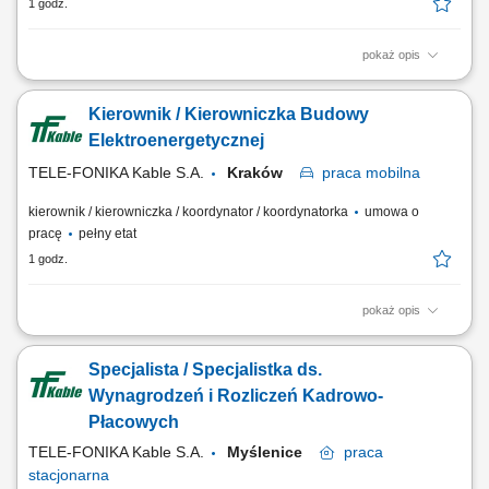
1 godz.
pokaż opis
Miejsce pracy: Niemcy Zakres obowiązków: Organizowanie i
koordynowanie pracy zespołu monterów instalacji wentylacyjnych.
Kierownik / Kierowniczka Budowy
Współpraca z kierownictwem budowy po stronie niemieckiej.
Nadzorowanie jakości oraz terminowej realizacji prac montażowych.
Elektroenergetycznej
Wspieranie zespołu podczas wykonywania prac...
TELE-FONIKA Kable S.A.
Kraków
praca
mobilna
kierownik / kierowniczka / koordynator / koordynatorka
umowa o
pracę
pełny etat
1 godz.
pokaż opis
Miejsce pracy stacjonarnej: Kraków lub Myślenice oraz budowy na
terenie całej Polski Forma zatrudnienia: umowa o pracę Opis
Specjalista / Specjalistka ds.
stanowiska prowadzenie inwestycji związanych z budową linii
kablowych wysokiego napięcia oraz magazynów energii;
Wynagrodzeń i Rozliczeń Kadrowo-
koordynowanie prac budowlanych zgodnie z harmonogramem,...
Płacowych
TELE-FONIKA Kable S.A.
Myślenice
praca
stacjonarna